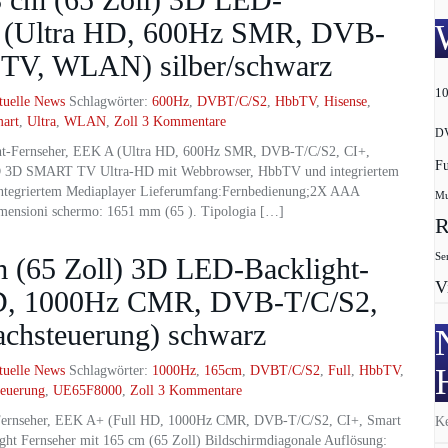
A (Ultra HD, 600Hz SMR, DVB-
bTV, WLAN) silber/schwarz
1
tuelle News
Schlagwörter:
600Hz
,
DVBT/C/S2
,
HbbTV
,
Hisense
,
art
,
Ultra
,
WLAN
,
Zoll
3 Kommentare
D
t-Fernseher, EEK A (Ultra HD, 600Hz SMR, DVB-T/C/S2, CI+,
F
HD 3D SMART TV Ultra-HD mit Webbrowser, HbbTV und integriertem
ntegriertem Mediaplayer Lieferumfang:Fernbedienung;2X AAA
Mu
imensioni schermo: 1651 mm (65 ). Tipologia […]
R
Se
(65 Zoll) 3D LED-Backlight-
V
HD, 1000Hz CMR, DVB-T/C/S2,
chsteuerung) schwarz
tuelle News
Schlagwörter:
1000Hz
,
165cm
,
DVBT/C/S2
,
Full
,
HbbTV
,
teuerung
,
UE65F8000
,
Zoll
3 Kommentare
ernseher, EEK A+ (Full HD, 1000Hz CMR, DVB-T/C/S2, CI+, Smart
Ke
t Fernseher mit 165 cm (65 Zoll) Bildschirmdiagonale Auflösung: