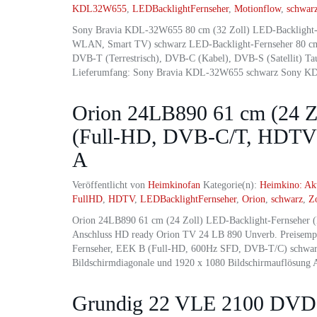
KDL32W655
,
LEDBacklightFernseher
,
Motionflow
,
schwar
Sony Bravia KDL-32W655 80 cm (32 Zoll) LED-Backlight
WLAN, Smart TV) schwarz LED-Backlight-Fernseher 80 cm (
DVB-T (Terrestrisch), DVB-C (Kabel), DVB-S (Satellit) Tau
Lieferumfang: Sony Bravia KDL-32W655 schwarz Sony 
Orion 24LB890 61 cm (24 Z
(Full-HD, DVB-C/T, HDTV) s
A
Veröffentlicht von
Heimkinofan
Kategorie(n):
Heimkino: Ak
FullHD
,
HDTV
,
LEDBacklightFernseher
,
Orion
,
schwarz
,
Zo
Orion 24LB890 61 cm (24 Zoll) LED-Backlight-Fernseher 
Anschluss HD ready Orion TV 24 LB 890 Unverb. Preisemp
Fernseher, EEK B (Full-HD, 600Hz SFD, DVB-T/C) schwarz
Bildschirmdiagonale und 1920 x 1080 Bildschirmauflösung
Grundig 22 VLE 2100 DVD 5