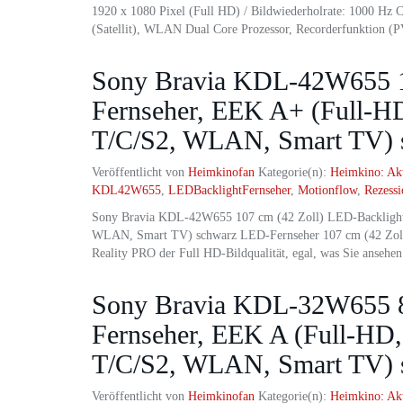
1920 x 1080 Pixel (Full HD) / Bildwiederholrate: 1000 H
(Satellit), WLAN Dual Core Prozessor, Recorderfunktion (
Sony Bravia KDL-42W655 10
Fernseher, EEK A+ (Full-
T/C/S2, WLAN, Smart TV) 
Veröffentlicht von
Heimkinofan
Kategorie(n):
Heimkino: Ak
KDL42W655
,
LEDBacklightFernseher
,
Motionflow
,
Rezess
Sony Bravia KDL-42W655 107 cm (42 Zoll) LED-Backligh
WLAN, Smart TV) schwarz LED-Fernseher 107 cm (42 Zoll)
Reality PRO der Full HD-Bildqualität, egal, was Sie ansehe
Sony Bravia KDL-32W655 80
Fernseher, EEK A (Full-H
T/C/S2, WLAN, Smart TV) 
Veröffentlicht von
Heimkinofan
Kategorie(n):
Heimkino: Ak