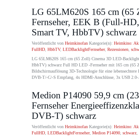
LG 65LM620S 165 cm (65 Z
Fernseher, EEK B (Full-H
Smart TV, HbbTV) schwarz 
Veröffentlicht von
Heimkinofan
Kategorie(n):
Heimkino: Ak
FullHD
,
HbbTV
,
LEDBacklightFernseher
,
Rezessionen
,
schw
LG 65LM620S 165 cm (65 Zoll) Cinema 3D LED-Backlight
HbbTV) schwarz Full HD LED -Fernseher mit 165 cm (65 Zol
Bildschirmauflösung 3D-Technologie für eine lebensechtere 
DVB-T/-C/-S Empfang, 4x HDMI-Anschlüsse, 3x USB 2.0-
Medion P14090 59,9 cm (23,
Fernseher Energieeffizenzk
DVB-T) schwarz
Veröffentlicht von
Heimkinofan
Kategorie(n):
Heimkino: Ak
FullHD
,
LEDBacklightFernseher
,
Medion P14090
,
schwarz
,