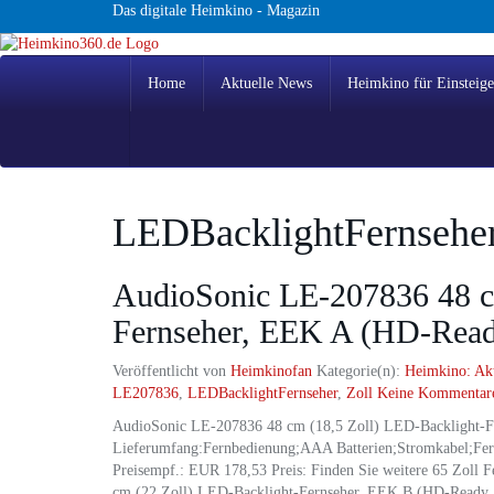
Skip
Das digitale Heimkino - Magazin
to
main
content
Home
Aktuelle News
Heimkino für Einsteige
LEDBacklightFernsehe
AudioSonic LE-207836 48 c
Fernseher, EEK A (HD-Rea
Veröffentlicht von
Heimkinofan
Kategorie(n):
Heimkino: Ak
LE207836
,
LEDBacklightFernseher
,
Zoll
Keine Kommentar
AudioSonic LE-207836 48 cm (18,5 Zoll) LED-Backlight-
Lieferumfang:Fernbedienung;AAA Batterien;Stromkabel;Fern
Preisempf.: EUR 178,53 Preis: Finden Sie weitere 65 Zoll
cm (22 Zoll) LED-Backlight-Fernseher, EEK B (HD-Ready