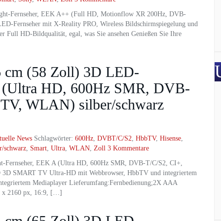
ht-Fernseher, EEK A++ (Full HD, Motionflow XR 200Hz, DVB-
D-Fernseher mit X-Reality PRO, Wireless Bildschirmspiegelung und
 Full HD-Bildqualität, egal, was Sie ansehen Genießen Sie Ihre
cm (58 Zoll) 3D LED-
A (Ultra HD, 600Hz SMR, DVB-
bTV, WLAN) silber/schwarz
tuelle News
Schlagwörter:
600Hz
,
DVBT/C/S2
,
HbbTV
,
Hisense
,
er/schwarz
,
Smart
,
Ultra
,
WLAN
,
Zoll
3 Kommentare
t-Fernseher, EEK A (Ultra HD, 600Hz SMR, DVB-T/C/S2, CI+,
HD 3D SMART TV Ultra-HD mit Webbrowser, HbbTV und integriertem
ntegriertem Mediaplayer Lieferumfang:Fernbedienung;2X AAA
0 x 2160 px, 16:9, […]
cm (65 Zoll) 3D LED-