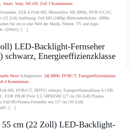
z
,
Smart
,
Sony
,
WLAN
,
Zoll
3 Kommentare
-Fernseher, EEK A (Full-HD, Motionflow XR 200Hz, DVB-T/C/S2,
32 Zoll) Auflösung: Full HD (1080p) Bildwiederholrate: 200Hz
chen Sie ein in eine Welt der Musik, Filmen, TV und Apps
KDL-32W655, […]
oll) LED-Backlight-Fernseher
chwarz, Energieeffizienzklasse
tuelle News
Schlagwörter:
24LB890
,
DVBC/T
,
Energieeffizienzklasse
,
ll
4 Kommentare
(Full-HD, DVB-C/T, HDTV) schwarz, Energieeffizienzklasse A USB-
f.: EUR 199,00 Preis: LG 50PA6500 127 cm (50 Zoll) Plasma-
 Full HD Plasma-Fernseher mit 127 cm (50 Zoll)
 ARC: […]
5 cm (22 Zoll) LED-Backlight-