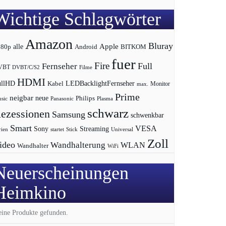
Wichtige Schlagwörter
Amazon
Bluray
Apple
080p
alle
BITKOM
Android
fuer
Fire
Full
Fernseher
VBT
DVBT/C/S2
Filme
HDMI
LEDBacklightFernseher
ullHD
Kabel
max.
Monitor
Prime
neigbar
neue
Philips
sic
Panasonic
Plasma
schwarz
ezessionen
Samsung
schwenkbar
Smart
VESA
Streaming
Sony
rien
startet
Universal
Stick
Zoll
ideo
Wandhalterung
WLAN
Wandhalter
WiFi
Neuerscheinungen
Heimkino
ine Produkte gefunden.