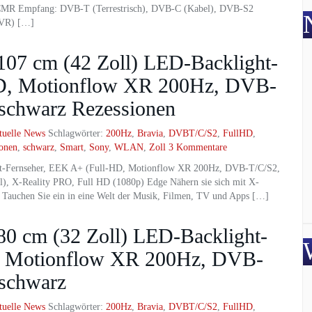
z CMR Empfang: DVB-T (Terrestrisch), DVB-C (Kabel), DVB-S2
PVR) […]
7 cm (42 Zoll) LED-Backlight-
HD, Motionflow XR 200Hz, DVB-
schwarz Rezessionen
tuelle News
Schlagwörter:
200Hz
,
Bravia
,
DVBT/C/S2
,
FullHD
,
ionen
,
schwarz
,
Smart
,
Sony
,
WLAN
,
Zoll
3 Kommentare
t-Fernseher, EEK A+ (Full-HD, Motionflow XR 200Hz, DVB-T/C/S2,
, X-Reality PRO, Full HD (1080p) Edge Nähern sie sich mit X-
n Tauchen Sie ein in eine Welt der Musik, Filmen, TV und Apps […]
 cm (32 Zoll) LED-Backlight-
D, Motionflow XR 200Hz, DVB-
schwarz
tuelle News
Schlagwörter:
200Hz
,
Bravia
,
DVBT/C/S2
,
FullHD
,