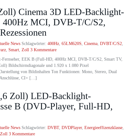
oll) Cinema 3D LED-Backlight-
D, 400Hz MCI, DVB-T/C/S2,
Rezessionen
tuelle News
Schlagwörter:
400Hz
,
65LM620S
,
Cinema
,
DVBT/C/S2
,
arz
,
Smart
,
Zoll
3 Kommentare
-Fernseher, EEK B (Full-HD, 400Hz MCI, DVB-T/C/S2, Smart TV,
l) Bildschirmdiagonale und 1.920 x 1.080 Pixel
Darstellung von Bildinhalten Ton Funktionen: Mono, Stereo, Dual
Anschlüsse, CI+ […]
6 Zoll) LED-Backlight-
lasse B (DVD-Player, Full-HD,
tuelle News
Schlagwörter:
DVBT
,
DVDPlayer
,
Energieeffizenzklasse
,
Zoll
3 Kommentare