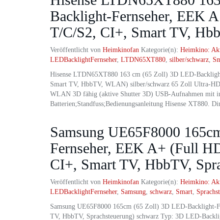
Backlight-Fernseher, EEK 
T/C/S2, CI+, Smart TV, Hb
Veröffentlicht von
Heimkinofan
Kategorie(n):
Heimkino: Ak
LEDBacklightFernseher
,
LTDN65XT880
,
silber/schwarz
,
Sm
Hisense LTDN65XT880 163 cm (65 Zoll) 3D LED-Backligh
Smart TV, HbbTV, WLAN) silber/schwarz 65 Zoll Ultra-
WLAN 3D fähig (aktive Shutter 3D) USB-Aufnahmen mit i
Batterien;Standfuss;Bedienungsanleitung Hisense XT880. D
Samsung UE65F8000 165cm 
Fernseher, EEK A+ (Full 
CI+, Smart TV, HbbTV, Spra
Veröffentlicht von
Heimkinofan
Kategorie(n):
Heimkino: Ak
LEDBacklightFernseher
,
Samsung
,
schwarz
,
Smart
,
Sprachs
Samsung UE65F8000 165cm (65 Zoll) 3D LED-Backlight-F
TV, HbbTV, Sprachsteuerung) schwarz Typ: 3D LED-Backligh