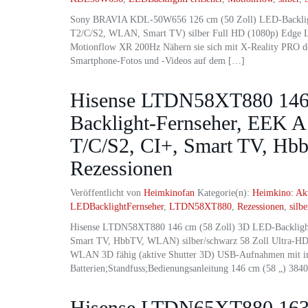
Sony BRAVIA KDL-50W656 126 cm (50 Zoll) LED-Backlig
T2/C/S2, WLAN, Smart TV) silber Full HD (1080p) Edge LE
Motionflow XR 200Hz Nähern sie sich mit X-Reality PRO der
Smartphone-Fotos und -Videos auf dem […]
Hisense LTDN58XT880 146 
Backlight-Fernseher, EEK 
T/C/S2, CI+, Smart TV, Hb
Rezessionen
Veröffentlicht von
Heimkinofan
Kategorie(n):
Heimkino: Ak
LEDBacklightFernseher
,
LTDN58XT880
,
Rezessionen
,
silb
Hisense LTDN58XT880 146 cm (58 Zoll) 3D LED-Backligh
Smart TV, HbbTV, WLAN) silber/schwarz 58 Zoll Ultra-
WLAN 3D fähig (aktive Shutter 3D) USB-Aufnahmen mit i
Batterien;Standfuss;Bedienungsanleitung 146 cm (58 „) 384
Hisense LTDN65XT880 163 