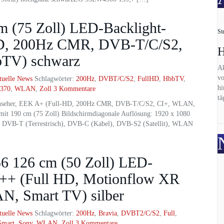
(75 Zoll) LED-Backlight-
St
HD, 200Hz CMR, DVB-T/C/S2,
H
bTV) schwarz
Ak
vo
tuelle News
Schlagwörter:
200Hz
,
DVBT/C/S2
,
FullHD
,
HbbTV
,
hi
370
,
WLAN
,
Zoll
3 Kommentare
tä
rnseher, EEK A+ (Full-HD, 200Hz CMR, DVB-T/C/S2, CI+, WLAN,
it 190 cm (75 Zoll) Bildschirmdiagonale Auflösung: 1920 x 1080
: DVB-T (Terrestrisch), DVB-C (Kabel), DVB-S2 (Satellit), WLAN
126 cm (50 Zoll) LED-
A++ (Full HD, Motionflow XR
, Smart TV) silber
tuelle News
Schlagwörter:
200Hz
,
Bravia
,
DVBT2/C/S2
,
Full
,
Smart
,
Sony
,
WLAN
,
Zoll
3 Kommentare