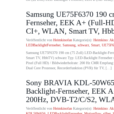
Samsung UE75F6370 190 cm 
Fernseher, EEK A+ (Full-
CI+, WLAN, Smart TV, Hb
Veröffentlicht von
Heimkinofan
Kategorie(n):
Heimkino: Ak
LEDBacklightFernseher
,
Samsung
,
schwarz
,
Smart
,
UE75F6
Samsung UE75F6370 190 cm (75 Zoll) LED-Backlight-Fe
Smart TV, HbbTV) schwarz Typ: LED-Backlight Fernseher m
Pixel (Full HD) / Bildwiederholrate: 200 Hz CMR Empfang
Dual Core Prozessor, Recorderfunktion (PVR) für TV, […]
Sony BRAVIA KDL-50W656 
Backlight-Fernseher, EEK 
200Hz, DVB-T2/C/S2, WLAN
Veröffentlicht von
Heimkinofan
Kategorie(n):
Heimkino: Ak
KDL50W656
,
LEDBacklightFernseher
,
Motionflow
,
silber
,