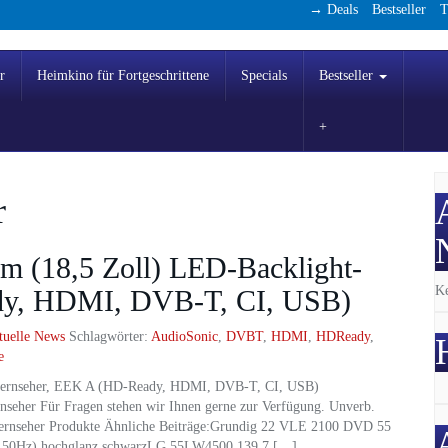
→ Deals
Bestseller
T
r
Heimkino für Fortgeschrittene
Specials
Bestseller
r
m (18,5 Zoll) LED-Backlight-
Ke
dy, HDMI, DVB-T, CI, USB)
tuelle News
Schlagwörter:
AudioSonic
,
DVBT
,
HDMI
,
HDReady
,
e
Fernseher, EEK A (HD-Ready, HDMI, DVB-T, CI, USB)
seher Für Fragen stehen wir Ihnen gerne zur Verfügung. Unverb.
 Fernseher Produkte Ähnliche Beiträge:Grundig 22 VLE 2100 DVD 55
, 50Hz) hochglanz schwarzLG 55LW4500 139,7 […]