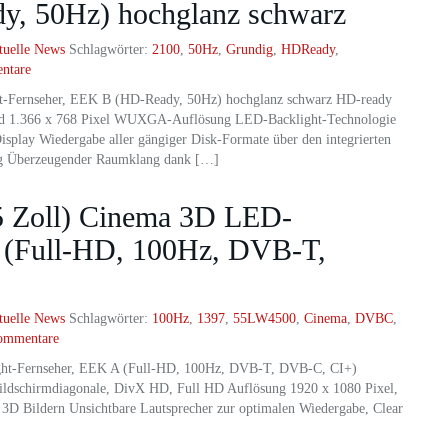
y, 50Hz) hochglanz schwarz
tuelle News
Schlagwörter:
2100
,
50Hz
,
Grundig
,
HDReady
,
ntare
-Fernseher, EEK B (HD-Ready, 50Hz) hochglanz schwarz HD-ready
und 1.366 x 768 Pixel WUXGA-Auflösung LED-Backlight-Technologie
 Display Wiedergabe aller gängiger Disk-Formate über den integrierten
g Überzeugender Raumklang dank […]
 Zoll) Cinema 3D LED-
A (Full-HD, 100Hz, DVB-T,
tuelle News
Schlagwörter:
100Hz
,
1397
,
55LW4500
,
Cinema
,
DVBC
,
ommentare
ht-Fernseher, EEK A (Full-HD, 100Hz, DVB-T, DVB-C, CI+)
dschirmdiagonale, DivX HD, Full HD Auflösung 1920 x 1080 Pixel,
 3D Bildern Unsichtbare Lautsprecher zur optimalen Wiedergabe, Clear