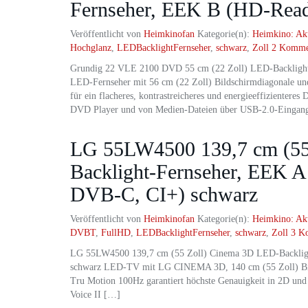
Fernseher, EEK B (HD-Read
Veröffentlicht von
Heimkinofan
Kategorie(n):
Heimkino: Ak
Hochglanz
,
LEDBacklightFernseher
,
schwarz
,
Zoll
2 Komme
Grundig 22 VLE 2100 DVD 55 cm (22 Zoll) LED-Backlight
LED-Fernseher mit 56 cm (22 Zoll) Bildschirmdiagonale 
für ein flacheres, kontrastreicheres und energieeffizienteres
DVD Player und von Medien-Dateien über USB-2.0-Eingan
LG 55LW4500 139,7 cm (55
Backlight-Fernseher, EEK 
DVB-C, CI+) schwarz
Veröffentlicht von
Heimkinofan
Kategorie(n):
Heimkino: Ak
DVBT
,
FullHD
,
LEDBacklightFernseher
,
schwarz
,
Zoll
3 K
LG 55LW4500 139,7 cm (55 Zoll) Cinema 3D LED-Backlig
schwarz LED-TV mit LG CINEMA 3D, 140 cm (55 Zoll) Bil
Tru Motion 100Hz garantiert höchste Genauigkeit in 2D und
Voice II […]