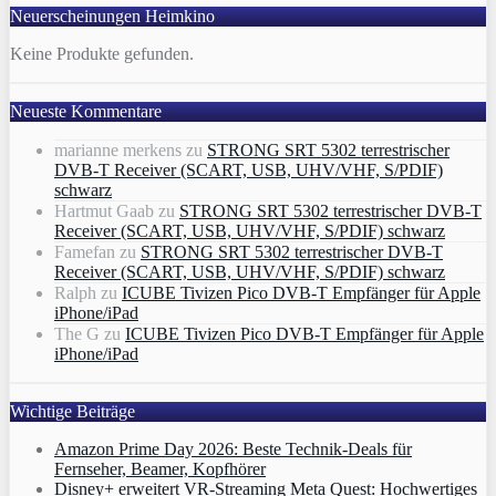
Neuerscheinungen Heimkino
Keine Produkte gefunden.
Neueste Kommentare
marianne merkens
zu
STRONG SRT 5302 terrestrischer
DVB-T Receiver (SCART, USB, UHV/VHF, S/PDIF)
schwarz
Hartmut Gaab
zu
STRONG SRT 5302 terrestrischer DVB-T
Receiver (SCART, USB, UHV/VHF, S/PDIF) schwarz
Famefan
zu
STRONG SRT 5302 terrestrischer DVB-T
Receiver (SCART, USB, UHV/VHF, S/PDIF) schwarz
Ralph
zu
ICUBE Tivizen Pico DVB-T Empfänger für Apple
iPhone/iPad
The G
zu
ICUBE Tivizen Pico DVB-T Empfänger für Apple
iPhone/iPad
Wichtige Beiträge
Amazon Prime Day 2026: Beste Technik-Deals für
Fernseher, Beamer, Kopfhörer
Disney+ erweitert VR‑Streaming Meta Quest: Hochwertiges