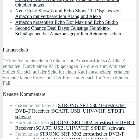
Oktober nutzen
Neue Echo Show 8 und Echo Show 11: Displays von
Amazon mit verbessertem Klang und Alexa
Amazon präsentiert Echo Dot Max und Echo Studio
Second Chance Deal Days: Günstige Heimkino-
Schnäppchen bei Amazons geprüften Retouren sichern
Partnerschaft
*Hinweis: In einzelnen Artikeln sind Amazon-Links (Affiliate)
enthalten. Durch einen Klick gelangen Sie direkt zum Anbieter.
Solltet Sie sich auf der Seite für einen Kauf entscheiden, erhalten
wir eine kleine Provision. Der Preis ändert sich für Sie in keinem
Fall.
Neueste Kommentare
marianne merkens
zu
STRONG SRT 5302 terrestrischer
DVB-T Receiver (SCART, USB, UHV/VHF, S/PDIF)
schwarz
Hartmut Gaab
zu
STRONG SRT 5302 terrestrischer DVB-T
Receiver (SCART, USB, UHV/VHF, S/PDIF) schwarz
Famefan
zu
STRONG SRT 5302 terrestrischer DVB-T