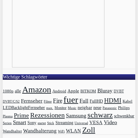
Wichtige Schlagwörter
Amazon
Bluray
Apple
1080p
alle
BITKOM
Android
DVBT
fuer
HDMI
Fire
Full
Fernseher
FullHD
Kabel
DVBT/C/S2
Filme
LEDBacklightFernseher
neigbar
neue
Philips
max.
Monitor
Music
Panasonic
schwarz
Rezessionen
Prime
Samsung
schwenkbar
Plasma
Smart
Video
VESA
Streaming
Sony
Serien
startet
Universal
Stick
Zoll
Wandhalterung
WLAN
Wandhalter
WiFi