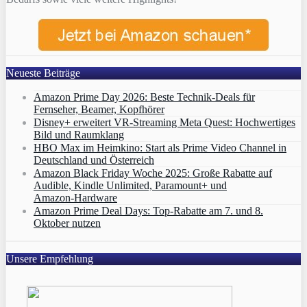
Neueste Beiträge
Amazon Prime Day 2026: Beste Technik-Deals für
Fernseher, Beamer, Kopfhörer
Disney+ erweitert VR‑Streaming Meta Quest: Hochwertiges
Bild und Raumklang
HBO Max im Heimkino: Start als Prime Video Channel in
Deutschland und Österreich
Amazon Black Friday Woche 2025: Große Rabatte auf
Audible, Kindle Unlimited, Paramount+ und
Amazon‑Hardware
Amazon Prime Deal Days: Top-Rabatte am 7. und 8.
Oktober nutzen
Unsere Empfehlung