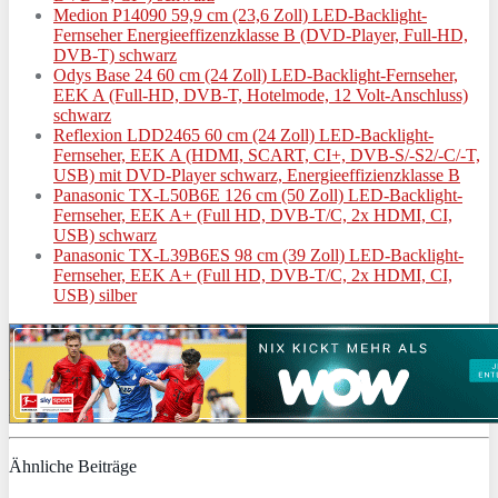
Medion P14090 59,9 cm (23,6 Zoll) LED-Backlight-
Fernseher Energieeffizenzklasse B (DVD-Player, Full-HD,
DVB-T) schwarz
Odys Base 24 60 cm (24 Zoll) LED-Backlight-Fernseher,
EEK A (Full-HD, DVB-T, Hotelmode, 12 Volt-Anschluss)
schwarz
Reflexion LDD2465 60 cm (24 Zoll) LED-Backlight-
Fernseher, EEK A (HDMI, SCART, CI+, DVB-S/-S2/-C/-T,
USB) mit DVD-Player schwarz, Energieeffizienzklasse B
Panasonic TX-L50B6E 126 cm (50 Zoll) LED-Backlight-
Fernseher, EEK A+ (Full HD, DVB-T/C, 2x HDMI, CI,
USB) schwarz
Panasonic TX-L39B6ES 98 cm (39 Zoll) LED-Backlight-
Fernseher, EEK A+ (Full HD, DVB-T/C, 2x HDMI, CI,
USB) silber
Ähnliche Beiträge