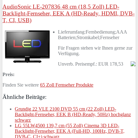
AudioSonic LE-207836 48 cm (18,5 Zoll) LED-
Backlight-Fernseher, EEK A (HD-Ready, HDMI, DVB-
T, CI, USB)
Lieferumfang:Fernbedienung;AAA
Batterien;Stromkabel;Fernseher
Für Fragen stehen wir Ihnen gerne zur
Verfügung.
Unverb. Preisempf.: EUR 178,53
Preis:
Finden Sie weitere
65 Zoll Fernseher Produkte
Ähnliche Beiträge:
Grundig 22 VLE 2100 DVD 55 cm (22 Zoll) LED-
Backlight-Fernseher, EEK B (HD-Ready, 50Hz) hochglanz
schwarz
LG 55LW4500 139,7 cm (55 Zoll) Cinema 3D LED-
Backlight-Fernseher, EEK A (Full-HD, 100Hz, DVB-T,
DVB-C, CI+) schwarz