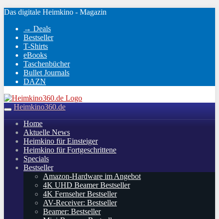
Skip
Das digitale Heimkino - Magazin
to
→ Deals
main
Bestseller
content
T-Shirts
eBooks
Taschenbücher
Bullet Journals
DAZN
Heimkino360.de
Toggle
navigation
Home
Aktuelle News
Heimkino für Einsteiger
Heimkino für Fortgeschrittene
Specials
Bestseller
Amazon-Hardware im Angebot
4K UHD Beamer Bestseller
4K Fernseher Bestseller
AV-Receiver: Bestseller
Beamer: Bestseller