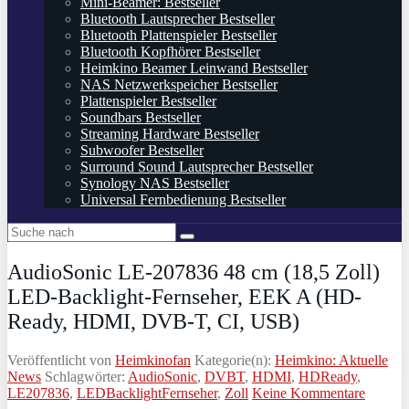
Mini-Beamer: Bestseller
Bluetooth Lautsprecher Bestseller
Bluetooth Plattenspieler Bestseller
Bluetooth Kopfhörer Bestseller
Heimkino Beamer Leinwand Bestseller
NAS Netzwerkspeicher Bestseller
Plattenspieler Bestseller
Soundbars Bestseller
Streaming Hardware Bestseller
Subwoofer Bestseller
Surround Sound Lautsprecher Bestseller
Synology NAS Bestseller
Universal Fernbedienung Bestseller
AudioSonic LE-207836 48 cm (18,5 Zoll)
LED-Backlight-Fernseher, EEK A (HD-
Ready, HDMI, DVB-T, CI, USB)
Veröffentlicht von
Heimkinofan
Kategorie(n):
Heimkino: Aktuelle
News
Schlagwörter:
AudioSonic
,
DVBT
,
HDMI
,
HDReady
,
LE207836
,
LEDBacklightFernseher
,
Zoll
Keine Kommentare