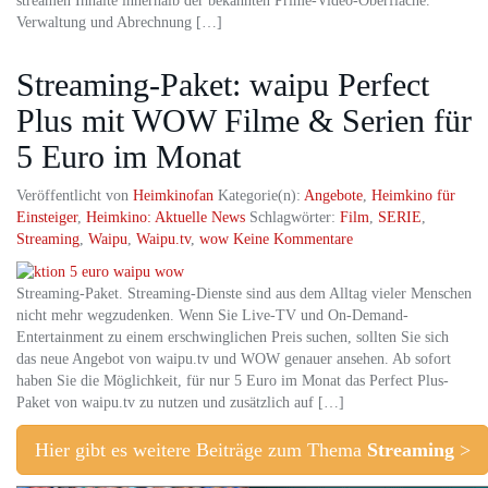
streamen Inhalte innerhalb der bekannten Prime‑Video‑Oberfläche.
Verwaltung und Abrechnung […]
Streaming-Paket: waipu Perfect
Plus mit WOW Filme & Serien für
5 Euro im Monat
Veröffentlicht von
Heimkinofan
Kategorie(n):
Angebote
,
Heimkino für
Einsteiger
,
Heimkino: Aktuelle News
Schlagwörter:
Film
,
SERIE
,
Streaming
,
Waipu
,
Waipu.tv
,
wow
Keine Kommentare
Streaming-Paket. Streaming-Dienste sind aus dem Alltag vieler Menschen
nicht mehr wegzudenken. Wenn Sie Live-TV und On-Demand-
Entertainment zu einem erschwinglichen Preis suchen, sollten Sie sich
das neue Angebot von waipu.tv und WOW genauer ansehen. Ab sofort
haben Sie die Möglichkeit, für nur 5 Euro im Monat das Perfect Plus-
Paket von waipu.tv zu nutzen und zusätzlich auf […]
Hier gibt es weitere Beiträge zum Thema
Streaming
>