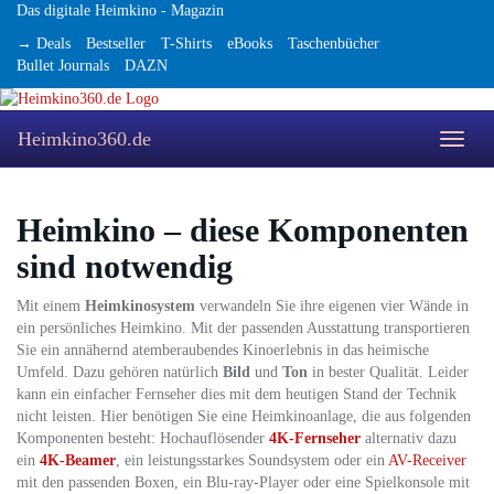
Skip
Das digitale Heimkino - Magazin
to
→ Deals
Bestseller
T-Shirts
eBooks
Taschenbücher
main
Bullet Journals
DAZN
content
Heimkino360.de
Toggle
naviga
Heimkino – diese Komponenten
sind notwendig
Mit einem
Heimkinosystem
verwandeln Sie ihre eigenen vier Wände in
ein persönliches Heimkino. Mit der passenden Ausstattung transportieren
Sie ein annähernd atemberaubendes Kinoerlebnis in das heimische
Umfeld. Dazu gehören natürlich
Bild
und
Ton
in bester Qualität. Leider
kann ein einfacher Fernseher dies mit dem heutigen Stand der Technik
nicht leisten. Hier benötigen Sie eine Heimkinoanlage, die aus folgenden
Komponenten besteht: Hochauflösender
4K-Fernseher
alternativ dazu
ein
4K-Beamer
, ein leistungsstarkes Soundsystem oder ein
AV-Receiver
mit den passenden Boxen, ein Blu-ray-Player oder eine Spielkonsole mit