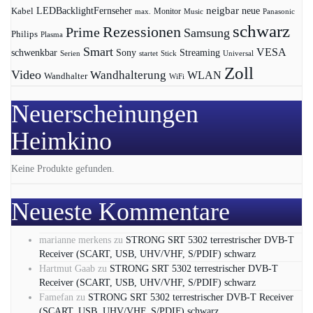
LEDBacklightFernseher
neigbar
neue
Kabel
max.
Monitor
Music
Panasonic
schwarz
Rezessionen
Prime
Samsung
Philips
Plasma
Smart
VESA
Streaming
schwenkbar
Sony
Serien
startet
Universal
Stick
Zoll
Video
Wandhalterung
WLAN
Wandhalter
WiFi
Neuerscheinungen
Heimkino
Keine Produkte gefunden.
Neueste Kommentare
marianne merkens
zu
STRONG SRT 5302 terrestrischer DVB-T
Receiver (SCART, USB, UHV/VHF, S/PDIF) schwarz
Hartmut Gaab
zu
STRONG SRT 5302 terrestrischer DVB-T
Receiver (SCART, USB, UHV/VHF, S/PDIF) schwarz
Famefan
zu
STRONG SRT 5302 terrestrischer DVB-T Receiver
(SCART, USB, UHV/VHF, S/PDIF) schwarz