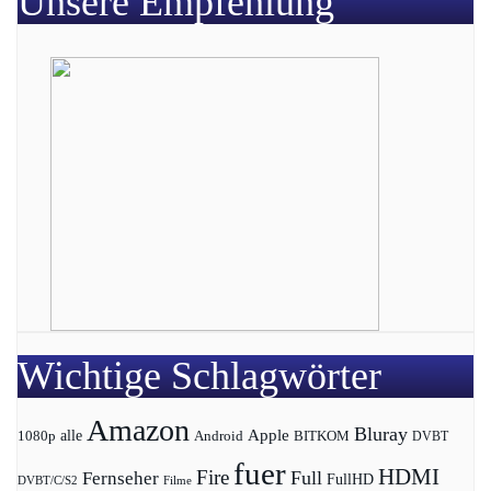
Unsere Empfehlung
Wichtige Schlagwörter
Amazon
Bluray
Apple
1080p
alle
BITKOM
Android
DVBT
fuer
HDMI
Fire
Full
Fernseher
FullHD
DVBT/C/S2
Filme