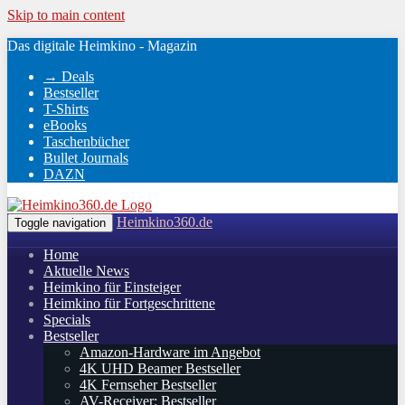
Skip to main content
Das digitale Heimkino - Magazin
→ Deals
Bestseller
T-Shirts
eBooks
Taschenbücher
Bullet Journals
DAZN
Heimkino360.de
Toggle navigation
Home
Aktuelle News
Heimkino für Einsteiger
Heimkino für Fortgeschrittene
Specials
Bestseller
Amazon-Hardware im Angebot
4K UHD Beamer Bestseller
4K Fernseher Bestseller
AV-Receiver: Bestseller