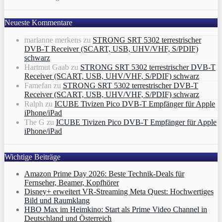
Neueste Kommentare
marianne merkens
zu
STRONG SRT 5302 terrestrischer
DVB-T Receiver (SCART, USB, UHV/VHF, S/PDIF)
schwarz
Hartmut Gaab
zu
STRONG SRT 5302 terrestrischer DVB-T
Receiver (SCART, USB, UHV/VHF, S/PDIF) schwarz
Famefan
zu
STRONG SRT 5302 terrestrischer DVB-T
Receiver (SCART, USB, UHV/VHF, S/PDIF) schwarz
Ralph
zu
ICUBE Tivizen Pico DVB-T Empfänger für Apple
iPhone/iPad
The G
zu
ICUBE Tivizen Pico DVB-T Empfänger für Apple
iPhone/iPad
Wichtige Beiträge
Amazon Prime Day 2026: Beste Technik-Deals für
Fernseher, Beamer, Kopfhörer
Disney+ erweitert VR‑Streaming Meta Quest: Hochwertiges
Bild und Raumklang
HBO Max im Heimkino: Start als Prime Video Channel in
Deutschland und Österreich