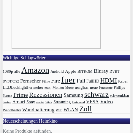
Wichtige Schlagwörter
Amazon
Bluray
Apple
1080p
alle
BITKOM
Android
DVBT
fuer
HDMI
Fire
Full
Fernseher
FullHD
Kabel
DVBT/C/S2
Filme
LEDBacklightFernseher
neigbar
neue
Philips
max.
Monitor
Music
Panasonic
schwarz
Rezessionen
Prime
Samsung
schwenkbar
Plasma
Smart
Video
VESA
Streaming
Sony
Serien
startet
Universal
Stick
Zoll
Wandhalterung
WLAN
Wandhalter
WiFi
Neuerscheinungen Heimkino
Keine Produkte gefunden.