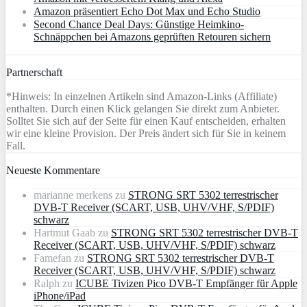
Amazon präsentiert Echo Dot Max und Echo Studio
Second Chance Deal Days: Günstige Heimkino-
Schnäppchen bei Amazons geprüften Retouren sichern
Partnerschaft
*Hinweis: In einzelnen Artikeln sind Amazon-Links (Affiliate)
enthalten. Durch einen Klick gelangen Sie direkt zum Anbieter.
Solltet Sie sich auf der Seite für einen Kauf entscheiden, erhalten
wir eine kleine Provision. Der Preis ändert sich für Sie in keinem
Fall.
Neueste Kommentare
marianne merkens
zu
STRONG SRT 5302 terrestrischer
DVB-T Receiver (SCART, USB, UHV/VHF, S/PDIF)
schwarz
Hartmut Gaab
zu
STRONG SRT 5302 terrestrischer DVB-T
Receiver (SCART, USB, UHV/VHF, S/PDIF) schwarz
Famefan
zu
STRONG SRT 5302 terrestrischer DVB-T
Receiver (SCART, USB, UHV/VHF, S/PDIF) schwarz
Ralph
zu
ICUBE Tivizen Pico DVB-T Empfänger für Apple
iPhone/iPad