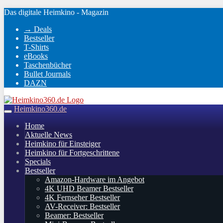
Skip
Das digitale Heimkino - Magazin
to
→ Deals
main
Bestseller
content
T-Shirts
eBooks
Taschenbücher
Bullet Journals
DAZN
Heimkino360.de
Toggle
navigation
Home
Aktuelle News
Heimkino für Einsteiger
Heimkino für Fortgeschrittene
Specials
Bestseller
Amazon-Hardware im Angebot
4K UHD Beamer Bestseller
4K Fernseher Bestseller
AV-Receiver: Bestseller
Beamer: Bestseller