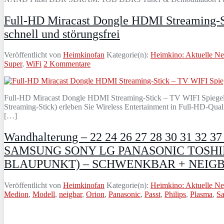
Full-HD Miracast Dongle HDMI Streaming-St
schnell und störungsfrei
Veröffentlicht von
Heimkinofan
Kategorie(n):
Heimkino: Aktuelle N
Super
,
WiFi
2 Kommentare
Full-HD Miracast Dongle HDMI Streaming-Stick – TV WIFI Spiegel
Streaming-Stick) erleben Sie Wireless Entertainment in Full-HD-Qua
[…]
Wandhalterung – 22 24 26 27 28 30 31 32 
SAMSUNG SONY LG PANASONIC TOSHI
BLAUPUNKT) – SCHWENKBAR + NEIGBAR +
Veröffentlicht von
Heimkinofan
Kategorie(n):
Heimkino: Aktuelle N
Medion
,
Modell
,
neigbar
,
Orion
,
Panasonic
,
Passt
,
Philips
,
Plasma
,
S