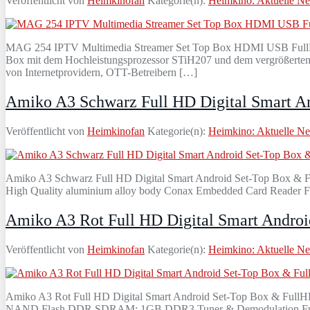
Veröffentlicht von
Heimkinofan
Kategorie(n):
Heimkino: Aktuelle N
MAG 254 IPTV Multimedia Streamer Set Top Box HDMI USB FullH
Box mit dem Hochleistungsprozessor STiH207 und dem vergrößerten 
von Internetprovidern, OTT-Betreibern […]
Amiko A3 Schwarz Full HD Digital Smart A
Veröffentlicht von
Heimkinofan
Kategorie(n):
Heimkino: Aktuelle N
Amiko A3 Schwarz Full HD Digital Smart Android Set-Top Box & Ful
High Quality aluminium alloy body Conax Embedded Card Reader Fas
Amiko A3 Rot Full HD Digital Smart Andro
Veröffentlicht von
Heimkinofan
Kategorie(n):
Heimkino: Aktuelle N
Amiko A3 Rot Full HD Digital Smart Android Set-Top Box & Ful
NAND Flash DDR SDRAM: 1GB DDR3 Tuner & Demodulation Full HD 