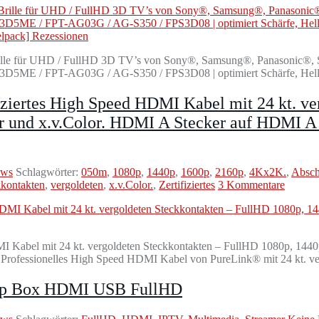
lle für UHD / FullHD 3D TV’s von Sony®, Samsung®, Panasonic®, S
E / FPT-AG03G / AG-S350 / FPS3D08 | optimiert Schärfe, Helligke
iziertes High Speed HDMI Kabel mit 24 kt. v
 und x.v.Color. HDMI A Stecker auf HDMI A 
ews
Schlagwörter:
050m
,
1080p
,
1440p
,
1600p
,
2160p
,
4Kx2K.
,
Absch
kkontakten
,
vergoldeten
,
x.v.Color.
,
Zertifiziertes
3 Kommentare
DMI Kabel mit 24 kt. vergoldeten Steckkontakten – FullHD 1080p, 1
rofessionelles High Speed HDMI Kabel von PureLink® mit 24 kt. vergo
Top Box HDMI USB FullHD