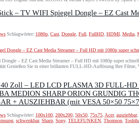
ick – TV WIFI Spiegel Dongle – EZ Cast Med
ews
Schlagwörter:
1080p
,
Cast
,
Dongle
,
Full
,
FullHD
,
HDMI
,
Media
,
 Dongle – EZ Cast Media Streamer – Full HD mit 1080p super schne
lität Genießen Sie in einer brillanten FULL-HD-Auflösung Ihre Filme,
37 40 Zoll – LED LCD PLASMA 3D FULL-HD Fe
BA MEDION SHARP ORION GRUNDIG TH
 AUSZIEHBAR (mit VESA 50×50 75×75 1
ews
Schlagwörter:
100x100
,
200x200
,
50x50
,
75x75
,
Acer
,
ausziehbar
amsung
,
schwenkbar
,
Sharp
,
Sony
,
TELEFUNKEN
,
Thomson
,
Toshib