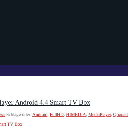
yer Android 4.4 Smart TV Box
ews
Schlagwörter:
Android
,
FullHD
,
HIMEDIA
,
MediaPlayer
,
Q5quad