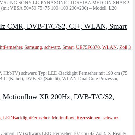
asst für SAMSUNG SONY LG PANASONIC TOSHIBA MEDION SHARP
SA 50×50 75×75 100×100 200×200) – Modell: L20
00Hz CMR, DVB-T/C/S2, CI+, WLAN, Smart
tFernseher
,
Samsung
,
schwarz
,
Smart
,
UE75F6370
,
WLAN
,
Zoll
3
HbbTV) schwarz Typ: LED-Backlight Fernseher mit 190 cm (75
VB-C (Kabel), DVB-S2 (Satellit), WLAN Dual Core Prozessor,
D, Motionflow XR 200Hz, DVB-T/C/S2,
5
,
LEDBacklightFernseher
,
Motionflow
,
Rezessionen
,
schwarz
,
mart TV) schwarz LED-Fernseher 107 cm (42 Zoll), X-Reality