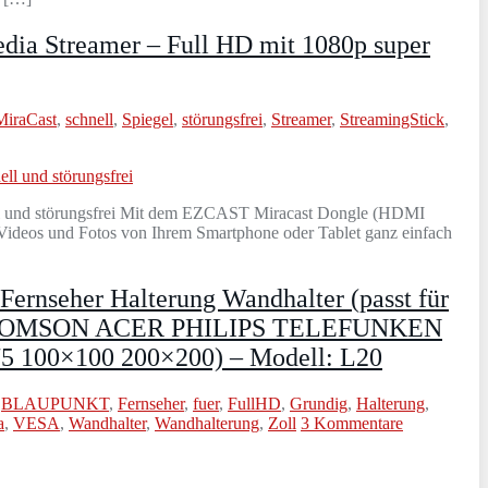
ia Streamer – Full HD mit 1080p super
MiraCast
,
schnell
,
Spiegel
,
störungsfrei
,
Streamer
,
StreamingStick
,
ll und störungsfrei Mit dem EZCAST Miracast Dongle (HDMI
 Videos und Fotos von Ihrem Smartphone oder Tablet ganz einfach
rnseher Halterung Wandhalter (passt für
OMSON ACER PHILIPS TELEFUNKEN
00×100 200×200) – Modell: L20
,
BLAUPUNKT
,
Fernseher
,
fuer
,
FullHD
,
Grundig
,
Halterung
,
a
,
VESA
,
Wandhalter
,
Wandhalterung
,
Zoll
3 Kommentare