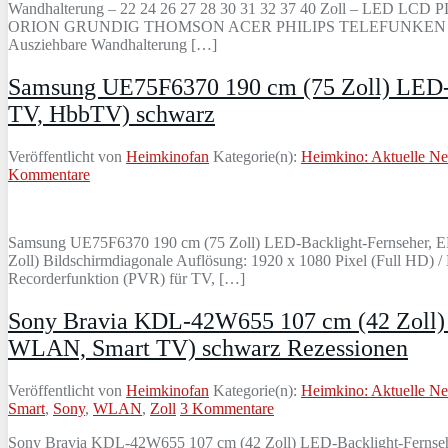
Wandhalterung – 22 24 26 27 28 30 31 32 37 40 Zoll – LE
ORION GRUNDIG THOMSON ACER PHILIPS TELEFUNKEN BLAU
Ausziehbare Wandhalterung […]
Samsung UE75F6370 190 cm (75 Zoll) LED
TV, HbbTV) schwarz
Veröffentlicht von
Heimkinofan
Kategorie(n):
Heimkino: Aktuelle N
Kommentare
Samsung UE75F6370 190 cm (75 Zoll) LED-Backlight-Fernseher, 
Zoll) Bildschirmdiagonale Auflösung: 1920 x 1080 Pixel (Full HD)
Recorderfunktion (PVR) für TV, […]
Sony Bravia KDL-42W655 107 cm (42 Zoll)
WLAN, Smart TV) schwarz Rezessionen
Veröffentlicht von
Heimkinofan
Kategorie(n):
Heimkino: Aktuelle N
Smart
,
Sony
,
WLAN
,
Zoll
3 Kommentare
Sony Bravia KDL-42W655 107 cm (42 Zoll) LED-Backlight-Fernse