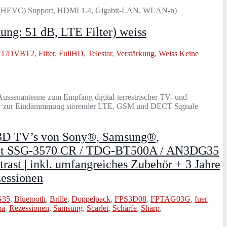
 (HEVC) Support, HDMI 1.4, Gigabit-LAN, WLAN-n)
g: 51 dB, LTE Filter) weiss
T/DVBT2
,
Filter
,
FullHD
,
Telestar
,
Verstärkung
,
Weiss
Keine
senantenne zum Empfang digital-terrestrischer TV- und
ter zur Eindämmmung störender LTE, GSM und DECT Signale
 3D TV’s von Sony®, Samsung®,
l mit SSG-3570 CR / TDG-BT500A / AN3DG35
st | inkl. umfangreiches Zubehör + 3 Jahre
zessionen
35
,
Bluetooth
,
Brille
,
Doppelpack
,
FPS3D08
,
FPTAG03G
,
fuer
,
ma
,
Rezessionen
,
Samsung
,
Scarlet
,
Schärfe
,
Sharp
,