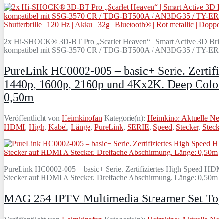
2x Hi-SHOCK® 3D-BT Pro „Scarlet Heaven“ | Smart Active 3D Bri
kompatibel mit SSG-3570 CR / TDG-BT500A / AN3DG35 / TY-ER3D5M
PureLink HC0002-005 – basic+ Serie. Zertif
1440p, 1600p, 2160p und 4Kx2K. Deep Color
0,50m
Veröffentlicht von
Heimkinofan
Kategorie(n):
Heimkino: Aktuelle N
HDMI
,
High
,
Kabel
,
Länge
,
PureLink
,
SERIE
,
Speed
,
Stecker
,
Stec
PureLink HC0002-005 – basic+ Serie. Zertifiziertes High Speed H
Stecker auf HDMI A Stecker. Dreifache Abschirmung. Länge: 0,50m P
MAG 254 IPTV Multimedia Streamer Set 