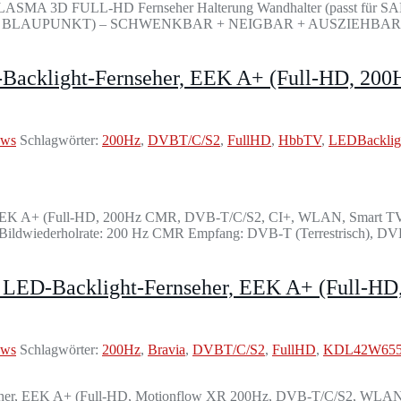
D LCD PLASMA 3D FULL-HD Fernseher Halterung Wandhalter (p
PUNKT) – SCHWENKBAR + NEIGBAR + AUSZIEHBAR (mit VE
-Backlight-Fernseher, EEK A+ (Full-HD, 2
ews
Schlagwörter:
200Hz
,
DVBT/C/S2
,
FullHD
,
HbbTV
,
LEDBackligh
EEK A+ (Full-HD, 200Hz CMR, DVB-T/C/S2, CI+, WLAN, Smart TV, 
 / Bildwiederholrate: 200 Hz CMR Empfang: DVB-T (Terrestrisch), D
 LED-Backlight-Fernseher, EEK A+ (Full-H
ews
Schlagwörter:
200Hz
,
Bravia
,
DVBT/C/S2
,
FullHD
,
KDL42W65
her, EEK A+ (Full-HD, Motionflow XR 200Hz, DVB-T/C/S2, WLAN, S