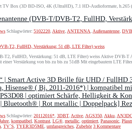
 TV Box (3D BD-ISO, 4K (UltraHD), 7.1 HD-Audioformate, h.265
nantenne (DVB-T/DVB-T2, FullHD, Verstärkun
ews
Schlagwörter:
5102220
,
Aktive
,
ANTENNA
,
Außenantenne
,
DVB
, FullHD, Verstärkung: 51 dB, LTE Filter) weiss Aktive DVB-T Aus
iner Verstärkung von bis zu bis zu 51dB Mit eingebautem LTE Fil
| Smart Active 3D Brille für UHD / FullHD
, Hisense® ( Bj. 2011-2016*) | kompatibe
08 | optimiert Schärfe, Helligkeit & Kontra
g | Bluetooth® | Rot metallic | Doppelpack] Re
ews
Schlagwörter:
20112016*
,
3DBT
,
Active
,
AGS350
,
Akku
,
AN3DG
Jahre
,
kompatibel
,
Kontrast
,
LG®
,
metallic
,
optimiert
,
Panasonic
,
Plas
a
,
TV`S
,
TYER3D5ME
,
umfangreiches
,
Zubehör
3 Kommentare