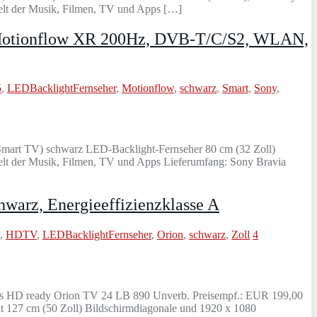
Welt der Musik, Filmen, TV und Apps […]
 Motionflow XR 200Hz, DVB-T/C/S2, WLAN,
5
,
LEDBacklightFernseher
,
Motionflow
,
schwarz
,
Smart
,
Sony
,
rt TV) schwarz LED-Backlight-Fernseher 80 cm (32 Zoll)
elt der Musik, Filmen, TV und Apps Lieferumfang: Sony Bravia
arz, Energieeffizienzklasse A
,
HDTV
,
LEDBacklightFernseher
,
Orion
,
schwarz
,
Zoll
4
ss HD ready Orion TV 24 LB 890 Unverb. Preisempf.: EUR 199,00
127 cm (50 Zoll) Bildschirmdiagonale und 1920 x 1080