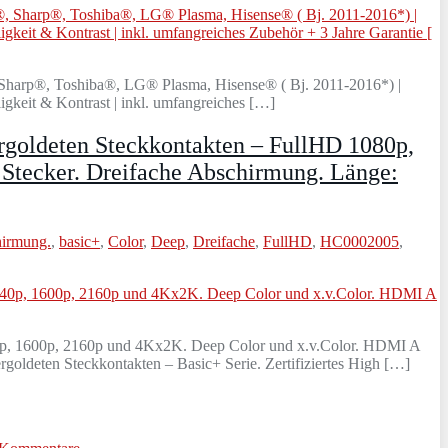
harp®, Toshiba®, LG® Plasma, Hisense® ( Bj. 2011-2016*) |
it & Kontrast | inkl. umfangreiches […]
ergoldeten Steckkontakten – FullHD 1080p,
Stecker. Dreifache Abschirmung. Länge:
irmung.
,
basic+
,
Color
,
Deep
,
Dreifache
,
FullHD
,
HC0002005
,
440p, 1600p, 2160p und 4Kx2K. Deep Color und x.v.Color. HDMI A
ldeten Steckkontakten – Basic+ Serie. Zertifiziertes High […]