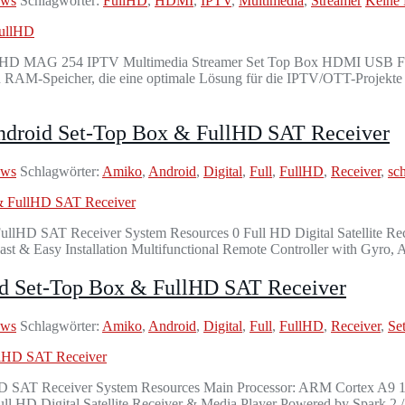
ews
Schlagwörter:
FullHD
,
HDMI
,
IPTV
,
Multimedia
,
Streamer
Keine
D MAG 254 IPTV Multimedia Streamer Set Top Box HDMI USB FullH
RAM-Speicher, die eine optimale Lösung für die IPTV/OTT-Projekte b
ndroid Set-Top Box & FullHD SAT Receiver
ews
Schlagwörter:
Amiko
,
Android
,
Digital
,
Full
,
FullHD
,
Receiver
,
sc
lHD SAT Receiver System Resources 0 Full HD Digital Satellite Rece
t & Easy Installation Multifunctional Remote Controller with Gyro,
id Set-Top Box & FullHD SAT Receiver
ews
Schlagwörter:
Amiko
,
Android
,
Digital
,
Full
,
FullHD
,
Receiver
,
Se
lHD SAT Receiver System Resources Main Processor: ARM Cortex 
Digital Satellite Receiver & Media Player Powered by Spark 2 /