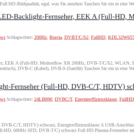
ull HD-Bildqualität, egal, was Sie ansehen Tauchen Sie ein in eine 
LED-Backlight-Fernseher, EEK A (Full-HD,
ews
Schlagwörter:
200Hz
,
Bravia
,
DVBT/C/S2
,
FullHD
,
KDL32W65
er, EEK A (Full-HD, Motionflow XR 200Hz, DVB-T/C/S2, WLAN, Sma
trisch), DVB-C (Kabel), DVB-S (Satellit) Tauchen Sie ein in eine W
ht-Fernseher (Full-HD, DVB-C/T, HDTV) schw
ews
Schlagwörter:
24LB890
,
DVBC/T
,
Energieeffizienzklasse
,
FullHD
D, DVB-C/T, HDTV) schwarz, Energieeffizienzklasse A USB-Anschlu
ll-HD, 600Hz SFD, DVB-T/C) schwarz Full HD Plasma-Fernseher mit 