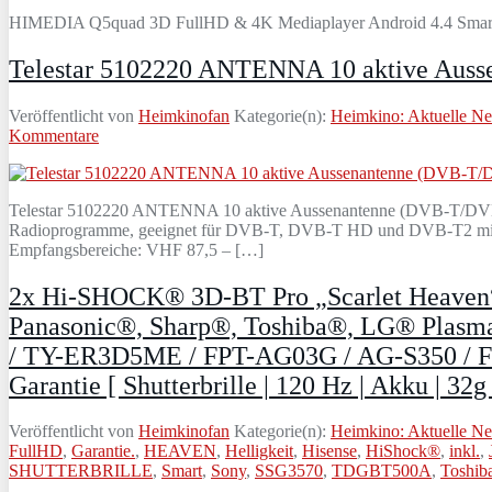
HIMEDIA Q5quad 3D FullHD & 4K Mediaplayer Android 4.4 Smart
Telestar 5102220 ANTENNA 10 aktive Ausse
Veröffentlicht von
Heimkinofan
Kategorie(n):
Heimkino: Aktuelle N
Kommentare
Telestar 5102220 ANTENNA 10 aktive Aussenantenne (DVB-T/DVB-T2
Radioprogramme, geeignet für DVB-T, DVB-T HD und DVB-T2 mit e
Empfangsbereiche: VHF 87,5 – […]
2x Hi-SHOCK® 3D-BT Pro „Scarlet Heaven“ 
Panasonic®, Sharp®, Toshiba®, LG® Plasma
/ TY-ER3D5ME / FPT-AG03G / AG-S350 / FPS3D
Garantie [ Shutterbrille | 120 Hz | Akku | 32
Veröffentlicht von
Heimkinofan
Kategorie(n):
Heimkino: Aktuelle N
FullHD
,
Garantie.
,
HEAVEN
,
Helligkeit
,
Hisense
,
HiShock®
,
inkl.
,
SHUTTERBRILLE
,
Smart
,
Sony
,
SSG3570
,
TDGBT500A
,
Toshib