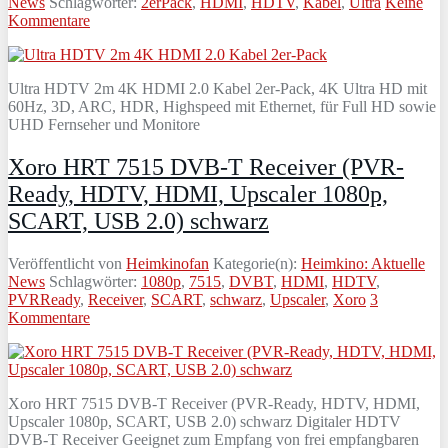
News
Schlagwörter:
2erPack
,
HDMI
,
HDTV
,
Kabel
,
Ultra
Keine
Kommentare
Ultra HDTV 2m 4K HDMI 2.0 Kabel 2er-Pack, 4K Ultra HD mit
60Hz, 3D, ARC, HDR, Highspeed mit Ethernet, für Full HD sowie
UHD Fernseher und Monitore
Xoro HRT 7515 DVB-T Receiver (PVR-
Ready, HDTV, HDMI, Upscaler 1080p,
SCART, USB 2.0) schwarz
Veröffentlicht von
Heimkinofan
Kategorie(n):
Heimkino: Aktuelle
News
Schlagwörter:
1080p
,
7515
,
DVBT
,
HDMI
,
HDTV
,
PVRReady
,
Receiver
,
SCART
,
schwarz
,
Upscaler
,
Xoro
3
Kommentare
Xoro HRT 7515 DVB-T Receiver (PVR-Ready, HDTV, HDMI,
Upscaler 1080p, SCART, USB 2.0) schwarz Digitaler HDTV
DVB-T Receiver Geeignet zum Empfang von frei empfangbaren