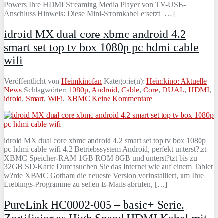
Powers Ihre HDMI Streaming Media Player von TV-USB-
Anschluss Hinweis: Diese Mini-Stromkabel ersetzt […]
idroid MX dual core xbmc android 4.2
smart set top tv box 1080p pc hdmi cable
wifi
Veröffentlicht von
Heimkinofan
Kategorie(n):
Heimkino: Aktuelle
News
Schlagwörter:
1080p
,
Android
,
Cable
,
Core
,
DUAL
,
HDMI
,
idroid
,
Smart
,
WiFi
,
XBMC
Keine Kommentare
idroid MX dual core xbmc android 4.2 smart set top tv box 1080p
pc hdmi cable wifi 4.2 Betriebssystem Android, perfekt unterst?tzt
XBMC Speicher-RAM 1GB ROM 8GB und unterst?tzt bis zu
32GB SD-Karte Durchsuchen Sie das Internet wie auf einem Tablet
w?rde XBMC Gotham die neueste Version vorinstalliert, um Ihre
Lieblings-Programme zu sehen E-Mails abrufen, […]
PureLink HC0002-005 – basic+ Serie.