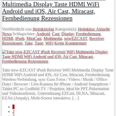
Multimedia Display Taste HDMI WiFi
Android und iOS, Air Cast, Miracast,
Fernbedienung Rezessionen
Veröffentlicht von
Heimkinofan
Kategorie(n):
Heimkino: Aktuelle
News
Schlagwörter:
Android
,
Cast
,
Display
,
Fernbedienung
,
HDMI
,
iPush
,
MiraCast
,
Multimedia
,
nowEZCAST
,
Receiver
,
Rezessionen
,
Take
,
Taste
,
WiFi
Keine Kommentare
Take now-EZCAST iPush Receiver WiFi Multimedia Display Taste
HDMI WiFi Android und iOS, Air Cast, Miracast, Fernbedienung
Wireless-Verbindung, sync Guss Fotos / Videos / Musik / Office-
Datei / Browser / Live-Kamera für iPhone / Android Smartphone /
Tablet-PC zu Großbild-TV / Projektor, ideal für PPT-Präsentation
und Videokonferenz. Unterstützung EZCast, DLNA, Miracast,
EZAir (Airpaly), Multi-Screen interaktive, […]
1
2