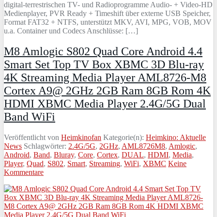
digital-terrestrischen TV- und Radioprogramme Audio- + Video-HD
Medienplayer, PVR Ready + Timeshift über externe USB Speicher,
Format FAT32 + NTFS, unterstützt MKV, AVI, MPG, VOB, MOV
u.a. Container und Codecs Anschlüsse: […]
M8 Amlogic S802 Quad Core Android 4.4
Smart Set Top TV Box XBMC 3D Blu-ray
4K Streaming Media Player AML8726-M8
Cortex A9@ 2GHz 2GB Ram 8GB Rom 4K
HDMI XBMC Media Player 2.4G/5G Dual
Band WiFi
Veröffentlicht von
Heimkinofan
Kategorie(n):
Heimkino: Aktuelle
News
Schlagwörter:
2.4G/5G
,
2GHz
,
AML8726M8
,
Amlogic
,
Android
,
Band
,
Bluray
,
Core
,
Cortex
,
DUAL
,
HDMI
,
Media
,
Player
,
Quad
,
S802
,
Smart
,
Streaming
,
WiFi
,
XBMC
Keine
Kommentare