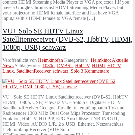
connect HDMI Streaming Media Player to VGA projector 1.If you
have a Google Chromecast HDMI Streaming Media Player, but
your projector no HDMI female interface and just have VGA
input,use this HDMI female to VGA female […]
VU+ Solo SE HDTV Linux
Satellitenreceiver (DVB-S2, HbbTV, HDMI,
1080p, USB) schwarz
Veröffentlicht von
Heimkinofan
Kategorie(n):
Heimkino: Aktuelle
News
Schlagwörter:
1080p
,
DVBS2
,
HbbTV
,
HDMI
,
HDTV
,
Linux
,
SatellitenReceiver
,
schwarz
,
Solo
3 Kommentare
VU+ Solo SE HDTV Linux Satellitenreceiver (DVB-S2, HbbTV,
HDMI, 1080p, USB) schwarz VU+ Solo SE Digitaler HDTV
Satelliten-Receiver Geeignet für alle frei empfangbaren TV- und
Radiosender 1300 MHz Dual Core Mips Prozessor, Transcoding
Funktion, HbbTV, HD PIP, EPG Anschlüsse: LNB IN/OUT,
HDMI, Video, AUDIO L/R, 2 x USB, Ethernet, Netzanschluss
Lieferumfang:Receiver (VU+ Solo
SE);Fernbedienung;Batterien;externer IR […]