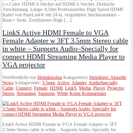
x.v.Color. HDMI A Stecker auf HDMI A Stecker. Dreifache
Abschirmung. Länge: 0,50m Professionelles High Speed HDMI
Kabel von PureLink® mit 24 kt. vergoldeten Steckkontakten –
Basic+ Serie. Zertifiziertes High […]
LinkS Active HDMI Female to VGA
Female Adapter w 3FT 3.5mm Stereo cable
in white – Supports Audio–Specially for
connect HDMI Streaming Media Player to
VGA projector
Veröffentlicht von
Heimkinofan
Kategorie(n):
Heimkino: Aktuelle
News
Schlagwörter:
3.5mm
,
Active
,
Adapter
,
AudioSpecially
,
Cable
,
Connect
,
Female
,
HDMI
,
LinkS
,
Media
,
Player
,
Projector
,
Stereo
,
Streaming
,
Supports
,
White
Keine Kommentare
LinkS Active HDMI Female to VGA Female Adapter w 3FT
3.5mm Stereo cable in white – Supports Audio–Specially for