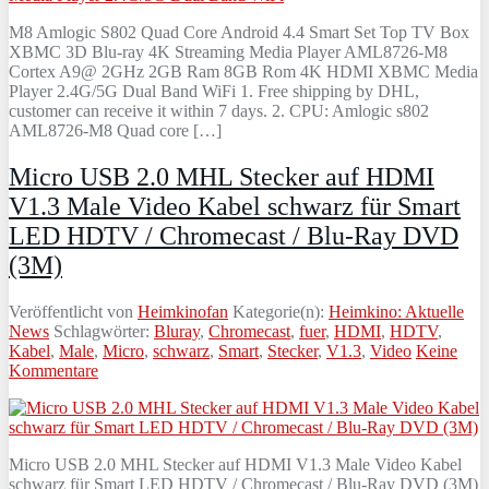
M8 Amlogic S802 Quad Core Android 4.4 Smart Set Top TV Box
XBMC 3D Blu-ray 4K Streaming Media Player AML8726-M8
Cortex A9@ 2GHz 2GB Ram 8GB Rom 4K HDMI XBMC Media
Player 2.4G/5G Dual Band WiFi 1. Free shipping by DHL,
customer can receive it within 7 days. 2. CPU: Amlogic s802
AML8726-M8 Quad core […]
Micro USB 2.0 MHL Stecker auf HDMI
V1.3 Male Video Kabel schwarz für Smart
LED HDTV / Chromecast / Blu-Ray DVD
(3M)
Veröffentlicht von
Heimkinofan
Kategorie(n):
Heimkino: Aktuelle
News
Schlagwörter:
Bluray
,
Chromecast
,
fuer
,
HDMI
,
HDTV
,
Kabel
,
Male
,
Micro
,
schwarz
,
Smart
,
Stecker
,
V1.3
,
Video
Keine
Kommentare
Micro USB 2.0 MHL Stecker auf HDMI V1.3 Male Video Kabel
schwarz für Smart LED HDTV / Chromecast / Blu-Ray DVD (3M)