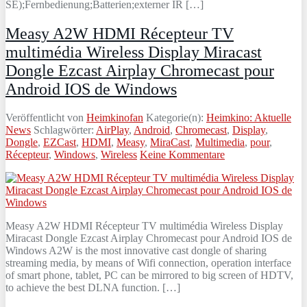
SE);Fernbedienung;Batterien;externer IR […]
Measy A2W HDMI Récepteur TV
multimédia Wireless Display Miracast
Dongle Ezcast Airplay Chromecast pour
Android IOS de Windows
Veröffentlicht von
Heimkinofan
Kategorie(n):
Heimkino: Aktuelle
News
Schlagwörter:
AirPlay
,
Android
,
Chromecast
,
Display
,
Dongle
,
EZCast
,
HDMI
,
Measy
,
MiraCast
,
Multimedia
,
pour
,
Récepteur
,
Windows
,
Wireless
Keine Kommentare
Measy A2W HDMI Récepteur TV multimédia Wireless Display
Miracast Dongle Ezcast Airplay Chromecast pour Android IOS de
Windows A2W is the most innovative cast dongle of sharing
streaming media, by means of Wifi connection, operation interface
of smart phone, tablet, PC can be mirrored to big screen of HDTV,
to achieve the best DLNA function. […]