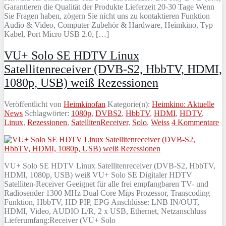
Garantieren die Qualität der Produkte Lieferzeit 20-30 Tage Wenn
Sie Fragen haben, zögern Sie nicht uns zu kontaktieren Funktion
Audio & Video, Computer Zubehör & Hardware, Heimkino, Typ
Kabel, Port Micro USB 2.0, […]
VU+ Solo SE HDTV Linux
Satellitenreceiver (DVB-S2, HbbTV, HDMI,
1080p, USB) weiß Rezessionen
Veröffentlicht von
Heimkinofan
Kategorie(n):
Heimkino: Aktuelle
News
Schlagwörter:
1080p
,
DVBS2
,
HbbTV
,
HDMI
,
HDTV
,
Linux
,
Rezessionen
,
SatellitenReceiver
,
Solo
,
Weiss
4 Kommentare
VU+ Solo SE HDTV Linux Satellitenreceiver (DVB-S2, HbbTV,
HDMI, 1080p, USB) weiß VU+ Solo SE Digitaler HDTV
Satelliten-Receiver Geeignet für alle frei empfangbaren TV- und
Radiosender 1300 MHz Dual Core Mips Prozessor, Transcoding
Funktion, HbbTV, HD PIP, EPG Anschlüsse: LNB IN/OUT,
HDMI, Video, AUDIO L/R, 2 x USB, Ethernet, Netzanschluss
Lieferumfang:Receiver (VU+ Solo