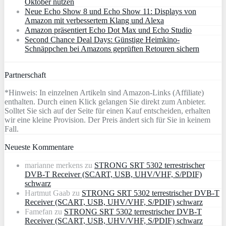
Oktober nutzen
Neue Echo Show 8 und Echo Show 11: Displays von
Amazon mit verbessertem Klang und Alexa
Amazon präsentiert Echo Dot Max und Echo Studio
Second Chance Deal Days: Günstige Heimkino-
Schnäppchen bei Amazons geprüften Retouren sichern
Partnerschaft
*Hinweis: In einzelnen Artikeln sind Amazon-Links (Affiliate)
enthalten. Durch einen Klick gelangen Sie direkt zum Anbieter.
Solltet Sie sich auf der Seite für einen Kauf entscheiden, erhalten
wir eine kleine Provision. Der Preis ändert sich für Sie in keinem
Fall.
Neueste Kommentare
marianne merkens
zu
STRONG SRT 5302 terrestrischer
DVB-T Receiver (SCART, USB, UHV/VHF, S/PDIF)
schwarz
Hartmut Gaab
zu
STRONG SRT 5302 terrestrischer DVB-T
Receiver (SCART, USB, UHV/VHF, S/PDIF) schwarz
Famefan
zu
STRONG SRT 5302 terrestrischer DVB-T
Receiver (SCART, USB, UHV/VHF, S/PDIF) schwarz