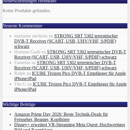
Neuerscheinungen Heimkino
Keine Produkte gefunden.
Neueste Kommentare
marianne merkens
zu
STRONG SRT 5302 terrestrischer
DVB-T Receiver (SCART, USB, UHV/VHF, S/PDIF)
schwarz
Hartmut Gaab
zu
STRONG SRT 5302 terrestrischer DVB-T
Receiver (SCART, USB, UHV/VHF, S/PDIF) schwarz
Famefan
zu
STRONG SRT 5302 terrestrischer DVB-T
Receiver (SCART, USB, UHV/VHF, S/PDIF) schwarz
Ralph
zu
ICUBE Tivizen Pico DVB-T Empfänger für Apple
iPhone/iPad
The G
zu
ICUBE Tivizen Pico DVB-T Empfänger für Apple
iPhone/iPad
Wichtige Beiträge
Amazon Prime Day 2026: Beste Technik-Deals für
Fernseher, Beamer, Kopfhörer
Disney+ erweitert VR‑Streaming Meta Quest: Hochwertiges
Bild und Raumklang