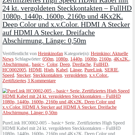
Zertifiziertes High Speed HDMI Kabel mit
24 kt. vergoldeten Steckkontakten – FullHD
1080p, 1440p, 1600p, 2160p und 4Kx2K.
Deep Color und x.v.Color. HDMI A Stecker
auf HDMI A Stecker. Dreifache
Abschirmung. Länge: 0,50m
Veröffentlicht von
Heimkinofan
Kategorie(n):
Heimkino: Aktuelle
News
Schlagwörter:
050m
,
1080p
,
1440p
,
1600p
,
2160p
,
4Kx2K.
,
Abschirmung.
,
basic+
,
Color
,
Deep
,
Dreifache
,
FullHD
,
HC0002005
,
HDMI
,
High
,
Kabel
,
Länge
,
PureLink
,
SERIE
,
Speed
,
Stecker
,
Steckkontakten
,
vergoldeten
,
x.v.Color.
,
Zertifiziertes
3 Kommentare
PureLink HC0002-005 – basic+ Serie. Zertifiziertes High Speed
HDMI Kabel mit 24 kt. vergoldeten Steckkontakten – FullHD
1080p, 1440p, 1600p, 2160p und 4Kx2K. Deep Color und