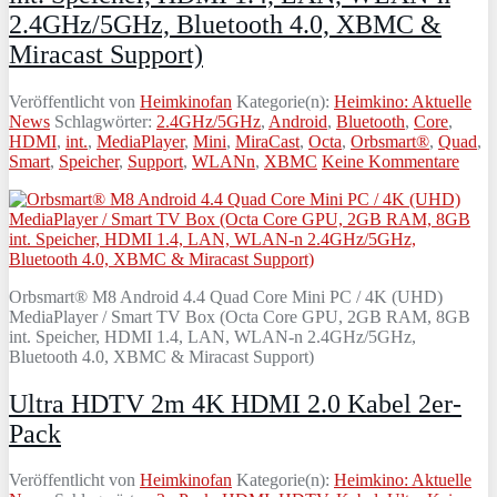
2.4GHz/5GHz, Bluetooth 4.0, XBMC &
Miracast Support)
Veröffentlicht von
Heimkinofan
Kategorie(n):
Heimkino: Aktuelle
News
Schlagwörter:
2.4GHz/5GHz
,
Android
,
Bluetooth
,
Core
,
HDMI
,
int.
,
MediaPlayer
,
Mini
,
MiraCast
,
Octa
,
Orbsmart®
,
Quad
,
Smart
,
Speicher
,
Support
,
WLANn
,
XBMC
Keine Kommentare
Orbsmart® M8 Android 4.4 Quad Core Mini PC / 4K (UHD)
MediaPlayer / Smart TV Box (Octa Core GPU, 2GB RAM, 8GB
int. Speicher, HDMI 1.4, LAN, WLAN-n 2.4GHz/5GHz,
Bluetooth 4.0, XBMC & Miracast Support)
Ultra HDTV 2m 4K HDMI 2.0 Kabel 2er-
Pack
Veröffentlicht von
Heimkinofan
Kategorie(n):
Heimkino: Aktuelle