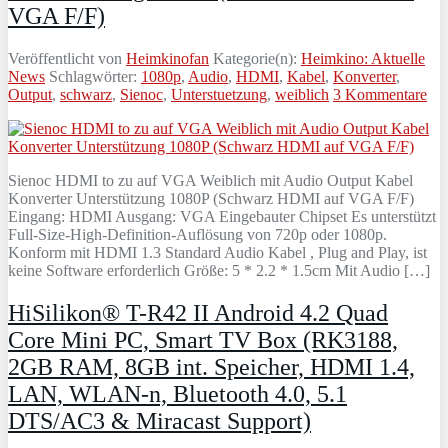
VGA F/F)
Veröffentlicht von
Heimkinofan
Kategorie(n):
Heimkino: Aktuelle
News
Schlagwörter:
1080p
,
Audio
,
HDMI
,
Kabel
,
Konverter
,
Output
,
schwarz
,
Sienoc
,
Unterstuetzung
,
weiblich
3 Kommentare
Sienoc HDMI to zu auf VGA Weiblich mit Audio Output Kabel
Konverter Unterstützung 1080P (Schwarz HDMI auf VGA F/F)
Eingang: HDMI Ausgang: VGA Eingebauter Chipset Es unterstützt
Full-Size-High-Definition-Auflösung von 720p oder 1080p.
Konform mit HDMI 1.3 Standard Audio Kabel , Plug and Play, ist
keine Software erforderlich Größe: 5 * 2.2 * 1.5cm Mit Audio […]
HiSilikon® T-R42 II Android 4.2 Quad
Core Mini PC, Smart TV Box (RK3188,
2GB RAM, 8GB int. Speicher, HDMI 1.4,
LAN, WLAN-n, Bluetooth 4.0, 5.1
DTS/AC3 & Miracast Support)