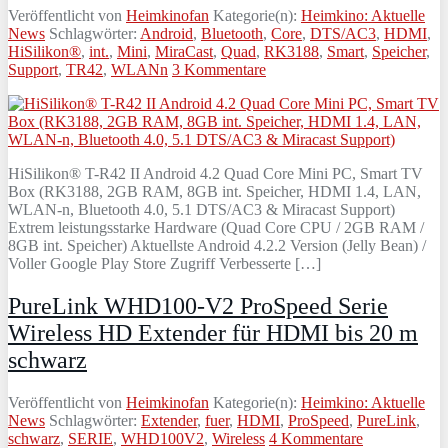
Veröffentlicht von
Heimkinofan
Kategorie(n):
Heimkino: Aktuelle
News
Schlagwörter:
Android
,
Bluetooth
,
Core
,
DTS/AC3
,
HDMI
,
HiSilikon®
,
int.
,
Mini
,
MiraCast
,
Quad
,
RK3188
,
Smart
,
Speicher
,
Support
,
TR42
,
WLANn
3 Kommentare
HiSilikon® T-R42 II Android 4.2 Quad Core Mini PC, Smart TV
Box (RK3188, 2GB RAM, 8GB int. Speicher, HDMI 1.4, LAN,
WLAN-n, Bluetooth 4.0, 5.1 DTS/AC3 & Miracast Support)
Extrem leistungsstarke Hardware (Quad Core CPU / 2GB RAM /
8GB int. Speicher) Aktuellste Android 4.2.2 Version (Jelly Bean) /
Voller Google Play Store Zugriff Verbesserte […]
PureLink WHD100-V2 ProSpeed Serie
Wireless HD Extender für HDMI bis 20 m
schwarz
Veröffentlicht von
Heimkinofan
Kategorie(n):
Heimkino: Aktuelle
News
Schlagwörter:
Extender
,
fuer
,
HDMI
,
ProSpeed
,
PureLink
,
schwarz
,
SERIE
,
WHD100V2
,
Wireless
4 Kommentare