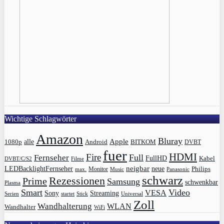
Wichtige Schlagwörter
Amazon
Bluray
Apple
1080p
alle
BITKOM
Android
DVBT
fuer
HDMI
Fire
Full
Fernseher
FullHD
Kabel
DVBT/C/S2
Filme
LEDBacklightFernseher
neigbar
neue
Philips
max.
Monitor
Music
Panasonic
schwarz
Rezessionen
Prime
Samsung
schwenkbar
Plasma
Smart
Video
VESA
Streaming
Sony
Serien
startet
Universal
Stick
Zoll
Wandhalterung
WLAN
Wandhalter
WiFi