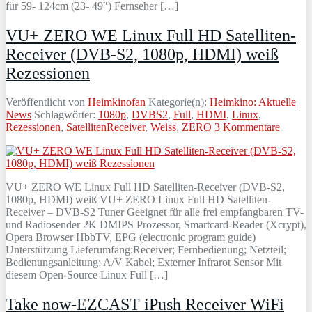
für 59- 124cm (23- 49″) Fernseher […]
VU+ ZERO WE Linux Full HD Satelliten-
Receiver (DVB-S2, 1080p, HDMI) weiß
Rezessionen
Veröffentlicht von
Heimkinofan
Kategorie(n):
Heimkino: Aktuelle
News
Schlagwörter:
1080p
,
DVBS2
,
Full
,
HDMI
,
Linux
,
Rezessionen
,
SatellitenReceiver
,
Weiss
,
ZERO
3 Kommentare
VU+ ZERO WE Linux Full HD Satelliten-Receiver (DVB-S2,
1080p, HDMI) weiß VU+ ZERO Linux Full HD Satelliten-
Receiver – DVB-S2 Tuner Geeignet für alle frei empfangbaren TV-
und Radiosender 2K DMIPS Prozessor, Smartcard-Reader (Xcrypt),
Opera Browser HbbTV, EPG (electronic program guide)
Unterstützung Lieferumfang:Receiver; Fernbedienung; Netzteil;
Bedienungsanleitung; A/V Kabel; Externer Infrarot Sensor Mit
diesem Open-Source Linux Full […]
Take now-EZCAST iPush Receiver WiFi