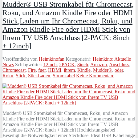
Mudder® USB Stromkabel für Chromecast,
Roku, und Amazon Kindle Fire oder HDMI
Stick,Laden um Ihr Chromecast, Roku, und
Amazon Kindle Fire oder HDMI Stick von
Ihrem TV USB Anschluss [2-PACK: 8inch
+ 12inch]
Veröffentlicht von
Heimkinofan
Kategorie(n):
Heimkino: Aktuelle
News
Schlagwörter:
12inch
,
2PACK
,
8inch
,
Amazon
,
Anschluss
,
Chromecast
,
Fire
,
fuer
,
HDMI
,
ihrem
,
Kindle
,
Mudder®
,
oder
,
Roku
,
Stick
,
StickLaden
,
Stromkabel
Keine Kommentare
Mudder® USB Stromkabel für Chromecast, Roku, und Amazon
Kindle Fire oder HDMI Stick,Laden um Ihr Chromecast, Roku, und
Amazon Kindle Fire oder HDMI Stick von Ihrem TV USB
Anschluss [2-PACK: 8inch + 12inch] Hochleistungskabel ,
Beseitigt die Notwendigkeit einer Steckdose. Ideal USB Kabellänge