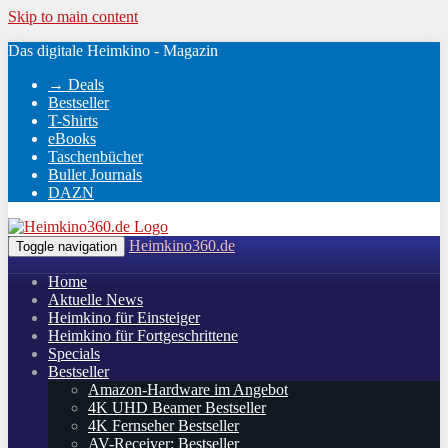
Skip to main content
Das digitale Heimkino - Magazin
→ Deals
Bestseller
T-Shirts
eBooks
Taschenbücher
Bullet Journals
DAZN
Heimkino360.de
Toggle navigation
Home
Aktuelle News
Heimkino für Einsteiger
Heimkino für Fortgeschrittene
Specials
Bestseller
Amazon-Hardware im Angebot
4K UHD Beamer Bestseller
4K Fernseher Bestseller
AV-Receiver: Bestseller