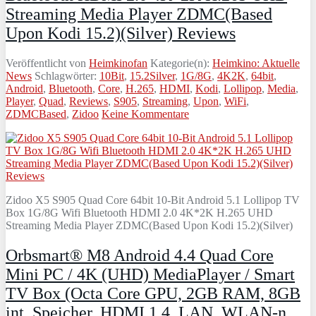
Streaming Media Player ZDMC(Based
Upon Kodi 15.2)(Silver) Reviews
Veröffentlicht von
Heimkinofan
Kategorie(n):
Heimkino: Aktuelle
News
Schlagwörter:
10Bit
,
15.2Silver
,
1G/8G
,
4K2K
,
64bit
,
Android
,
Bluetooth
,
Core
,
H.265
,
HDMI
,
Kodi
,
Lollipop
,
Media
,
Player
,
Quad
,
Reviews
,
S905
,
Streaming
,
Upon
,
WiFi
,
ZDMCBased
,
Zidoo
Keine Kommentare
Zidoo X5 S905 Quad Core 64bit 10-Bit Android 5.1 Lollipop TV
Box 1G/8G Wifi Bluetooth HDMI 2.0 4K*2K H.265 UHD
Streaming Media Player ZDMC(Based Upon Kodi 15.2)(Silver)
Orbsmart® M8 Android 4.4 Quad Core
Mini PC / 4K (UHD) MediaPlayer / Smart
TV Box (Octa Core GPU, 2GB RAM, 8GB
int. Speicher, HDMI 1.4, LAN, WLAN-n