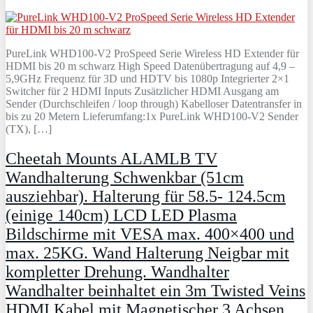
PureLink WHD100-V2 ProSpeed Serie Wireless HD Extender für
HDMI bis 20 m schwarz High Speed Datenübertragung auf 4,9 –
5,9GHz Frequenz für 3D und HDTV bis 1080p Integrierter 2×1
Switcher für 2 HDMI Inputs Zusätzlicher HDMI Ausgang am
Sender (Durchschleifen / loop through) Kabelloser Datentransfer in
bis zu 20 Metern Lieferumfang:1x PureLink WHD100-V2 Sender
(TX), […]
Cheetah Mounts ALAMLB TV
Wandhalterung Schwenkbar (51cm
ausziehbar). Halterung für 58.5- 124.5cm
(einige 140cm) LCD LED Plasma
Bildschirme mit VESA max. 400×400 und
max. 25KG. Wand Halterung Neigbar mit
kompletter Drehung. Wandhalter
Wandhalter beinhaltet ein 3m Twisted Veins
HDMI Kabel mit Magnetischer 3 Achsen