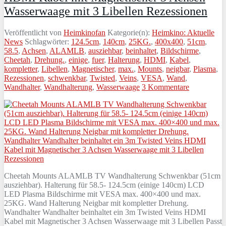
Wasserwaage mit 3 Libellen Rezessionen
Veröffentlicht von
Heimkinofan
Kategorie(n):
Heimkino: Aktuelle
News
Schlagwörter:
124.5cm
,
140cm
,
25KG.
,
400x400
,
51cm
,
58.5
,
Achsen
,
ALAMLB
,
ausziehbar
,
beinhaltet
,
Bildschirme
,
Cheetah
,
Drehung.
,
einige
,
fuer
,
Halterung
,
HDMI
,
Kabel
,
kompletter
,
Libellen
,
Magnetischer
,
max.
,
Mounts
,
neigbar
,
Plasma
,
Rezessionen
,
schwenkbar
,
Twisted
,
Veins
,
VESA
,
Wand
,
Wandhalter
,
Wandhalterung
,
Wasserwaage
3 Kommentare
Cheetah Mounts ALAMLB TV Wandhalterung Schwenkbar (51cm
ausziehbar). Halterung für 58.5- 124.5cm (einige 140cm) LCD
LED Plasma Bildschirme mit VESA max. 400×400 und max.
25KG. Wand Halterung Neigbar mit kompletter Drehung.
Wandhalter Wandhalter beinhaltet ein 3m Twisted Veins HDMI
Kabel mit Magnetischer 3 Achsen Wasserwaage mit 3 Libellen Passt