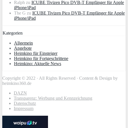
Ralph
zu
ICUBE Tivizen Pico DVB-T Empfänger für Apple
iPhone/iPad
The G
zu
ICUBE Tivizen Pico DVB-T Empfänger für Apple
iPhone/iPad
Kategorien
Allgemein
Angebote
Heimkino für Einsteiger
Heimkino für Fortgeschrittene
Heimkino: Aktuelle News
Copyright © 2022 · All Rights Reserved · Content & Design by
heimkino360.de
DAZN
Transparenz: Werbung und Kennzeichnung
Datenschutz
Impressum