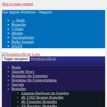
Skip to main content
Das digitale Heimkino - Magazin
→ Deals
Bestseller
T-Shirts
eBooks
Taschenbücher
Bullet Journals
DAZN
Heimkino360.de
Toggle navigation
Home
Aktuelle News
Heimkino für Einsteiger
Heimkino für Fortgeschrittene
Specials
Bestseller
Amazon-Hardware im Angebot
4K UHD Beamer Bestseller
4K Fernseher Bestseller
AV-Receiver: Bestseller