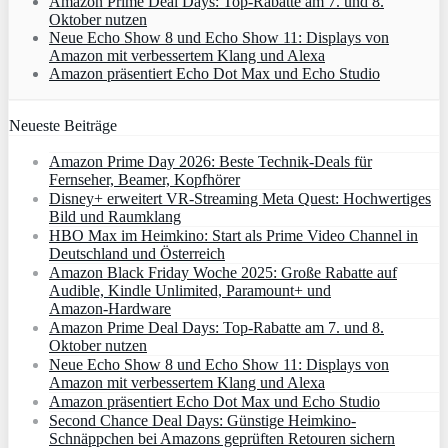
Amazon Prime Deal Days: Top-Rabatte am 7. und 8.
Oktober nutzen
Neue Echo Show 8 und Echo Show 11: Displays von
Amazon mit verbessertem Klang und Alexa
Amazon präsentiert Echo Dot Max und Echo Studio
Neueste Beiträge
Amazon Prime Day 2026: Beste Technik-Deals für
Fernseher, Beamer, Kopfhörer
Disney+ erweitert VR‑Streaming Meta Quest: Hochwertiges
Bild und Raumklang
HBO Max im Heimkino: Start als Prime Video Channel in
Deutschland und Österreich
Amazon Black Friday Woche 2025: Große Rabatte auf
Audible, Kindle Unlimited, Paramount+ und
Amazon‑Hardware
Amazon Prime Deal Days: Top-Rabatte am 7. und 8.
Oktober nutzen
Neue Echo Show 8 und Echo Show 11: Displays von
Amazon mit verbessertem Klang und Alexa
Amazon präsentiert Echo Dot Max und Echo Studio
Second Chance Deal Days: Günstige Heimkino-
Schnäppchen bei Amazons geprüften Retouren sichern