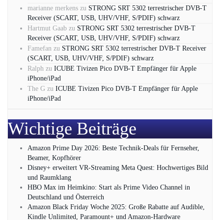
marianne merkens
zu
STRONG SRT 5302 terrestrischer DVB-T
Receiver (SCART, USB, UHV/VHF, S/PDIF) schwarz
Hartmut Gaab
zu
STRONG SRT 5302 terrestrischer DVB-T
Receiver (SCART, USB, UHV/VHF, S/PDIF) schwarz
Famefan
zu
STRONG SRT 5302 terrestrischer DVB-T Receiver
(SCART, USB, UHV/VHF, S/PDIF) schwarz
Ralph
zu
ICUBE Tivizen Pico DVB-T Empfänger für Apple
iPhone/iPad
The G
zu
ICUBE Tivizen Pico DVB-T Empfänger für Apple
iPhone/iPad
Wichtige Beiträge
Amazon Prime Day 2026: Beste Technik-Deals für Fernseher,
Beamer, Kopfhörer
Disney+ erweitert VR‑Streaming Meta Quest: Hochwertiges Bild
und Raumklang
HBO Max im Heimkino: Start als Prime Video Channel in
Deutschland und Österreich
Amazon Black Friday Woche 2025: Große Rabatte auf Audible,
Kindle Unlimited, Paramount+ und Amazon‑Hardware