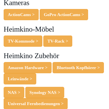
Kameras
ActionCams >
GoPro ActionCams >
Heimkino-Möbel
TV-Kommode >
TV-Rack >
Heimkino Zubehör
Amazon Hardware >
Bluetooth Kopfhörer >
Leinwände >
NAS >
Synology NAS >
Universal Fernbedienungen >