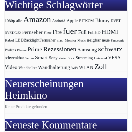
Wichtige Schlagwörter
Amazon
Bluray
Apple
1080p
alle
BITKOM
Android
DVBT
fuer
HDMI
Fire
Full
Fernseher
FullHD
DVBT/C/S2
Filme
LEDBacklightFernseher
neigbar
neue
Kabel
max.
Monitor
Music
Panasonic
schwarz
Rezessionen
Prime
Samsung
Philips
Plasma
Smart
VESA
Streaming
schwenkbar
Sony
Serien
startet
Universal
Stick
Zoll
Video
Wandhalterung
WLAN
Wandhalter
WiFi
Neuerscheinungen
Heimkino
Keine Produkte gefunden.
Neueste Kommentare