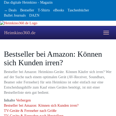
Skip
Das digitale Heimkino - Magazin
to
→ Deals
Bestseller
T-Shirts
eBooks
Taschenbücher
main
Bullet Journals
DAZN
content
Heimkino360.de
Toggle
naviga
Bestseller bei Amazon: Können
sich Kunden irren?
Bestseller bei Amazon: Heimkino-Geräte. Können Käufer sich irren? Wer
auf der Suche nach einem optimalen Gerät (AV-Receiver, Soundbars,
Beamer oder Fernseher) für sein Heimkino ist oder einfach nur eine
Entscheidungshilfe zum Kauf eines Gerätes benötigt, ist mit einer
Bestsellerliste stets gut bedient.
Inhalte
Verbergen
Bestseller bei Amazon: Können sich Kunden irren?
TV-Geräte & Fernseher nach Größe
TV-Geräte & Fernseher nach Herstellern