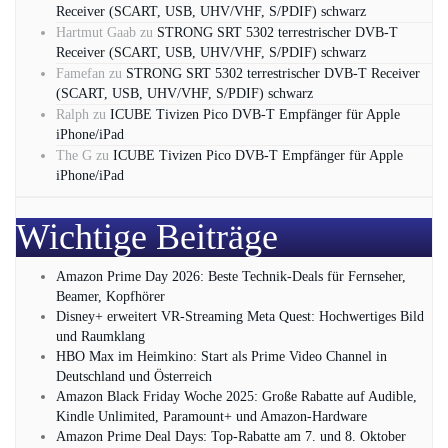
Receiver (SCART, USB, UHV/VHF, S/PDIF) schwarz
Hartmut Gaab
zu
STRONG SRT 5302 terrestrischer DVB-T
Receiver (SCART, USB, UHV/VHF, S/PDIF) schwarz
Famefan
zu
STRONG SRT 5302 terrestrischer DVB-T Receiver
(SCART, USB, UHV/VHF, S/PDIF) schwarz
Ralph
zu
ICUBE Tivizen Pico DVB-T Empfänger für Apple
iPhone/iPad
The G
zu
ICUBE Tivizen Pico DVB-T Empfänger für Apple
iPhone/iPad
Wichtige Beiträge
Amazon Prime Day 2026: Beste Technik-Deals für Fernseher,
Beamer, Kopfhörer
Disney+ erweitert VR‑Streaming Meta Quest: Hochwertiges Bild
und Raumklang
HBO Max im Heimkino: Start als Prime Video Channel in
Deutschland und Österreich
Amazon Black Friday Woche 2025: Große Rabatte auf Audible,
Kindle Unlimited, Paramount+ und Amazon‑Hardware
Amazon Prime Deal Days: Top-Rabatte am 7. und 8. Oktober