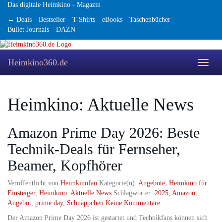
Skip
Das digitale Heimkino - Magazin
to
→ Deals
Bestseller
T-Shirts
eBooks
Taschenbücher
main
Bullet Journals
DAZN
content
Heimkino360.de
Toggle
naviga
Heimkino: Aktuelle News
Amazon Prime Day 2026: Beste
Technik-Deals für Fernseher,
Beamer, Kopfhörer
Veröffentlicht von
Heimkinofan
Kategorie(n):
Angebote
,
Heimkino für
Einsteiger
,
Heimkino: Aktuelle News
Schlagwörter:
2025
,
Amazon
,
Angebot
,
prime day
,
Schnäppchen
Keine Kommentare
Der Amazon Prime Day 2026 ist gestartet und Technikfans können sich