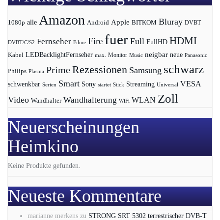
Amazon
Bluray
Apple
1080p
alle
BITKOM
Android
DVBT
fuer
HDMI
Fire
Full
Fernseher
FullHD
DVBT/C/S2
Filme
LEDBacklightFernseher
neigbar
neue
Kabel
max.
Monitor
Music
Panasonic
schwarz
Rezessionen
Prime
Samsung
Philips
Plasma
Smart
VESA
Streaming
schwenkbar
Sony
Serien
startet
Universal
Stick
Zoll
Video
Wandhalterung
WLAN
Wandhalter
WiFi
Neuerscheinungen
Heimkino
Keine Produkte gefunden.
Neueste Kommentare
marianne merkens
zu
STRONG SRT 5302 terrestrischer DVB-T