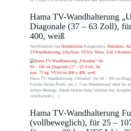
Hama TV-Wandhalterung „Ul
Diagonale (37 – 63 Zoll), f
400, weiß
Veröffentlicht von
Heimkinofan
Kategorie(n):
Heimkino: Ak
TVWandhalterung
,
UltraSlim
,
VESA
,
Weiss
,
Zoll
3 Kommen
Hama TV-Wandhalterung „Ultraslim“ für 94 – 160 cm Diagon
Extrem flaches Profil: nur 2, 5 cm Wandabstand, ideal für u
sichere Montage: Hände bleiben beim Arbeiten frei, komplet
verschwindet […]
Hama TV-Wandhalterung Ful
(vollbeweglich), für 25 – 10