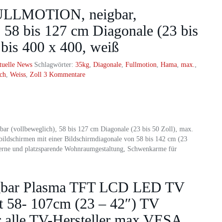
ULLMOTION, neigbar,
 58 bis 127 cm Diagonale (23 bis
bis 400 x 400, weiß
tuelle News
Schlagwörter:
35kg
,
Diagonale
,
Fullmotion
,
Hama
,
max.
,
ch
,
Weiss
,
Zoll
3 Kommentare
vollbeweglich), 58 bis 127 cm Diagonale (23 bis 50 Zoll), max.
bildschirmen mit einer Bildschirmdiagonale von 58 bis 142 cm (23
oderne und platzsparende Wohnraumgestaltung, Schwenkarme für
gbar Plasma TFT LCD LED TV
it 58- 107cm (23 – 42″) TV
r alle TV-Hersteller max VESA