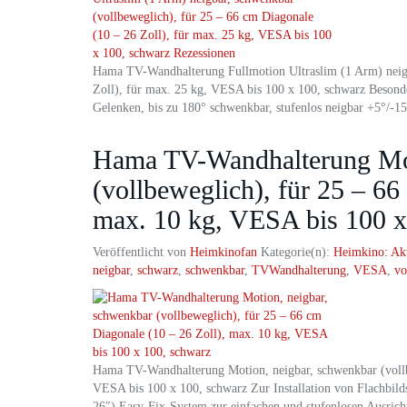
Hama TV-Wandhalterung Fullmotion Ultraslim (1 Arm) neigb
Zoll), für max. 25 kg, VESA bis 100 x 100, schwarz Besonde
Gelenken, bis zu 180° schwenkbar, stufenlos neigbar +5°/-1
Hama TV-Wandhalterung Mot
(vollbeweglich), für 25 – 66
max. 10 kg, VESA bis 100 x
Veröffentlicht von
Heimkinofan
Kategorie(n):
Heimkino: Ak
neigbar
,
schwarz
,
schwenkbar
,
TVWandhalterung
,
VESA
,
vo
Hama TV-Wandhalterung Motion, neigbar, schwenkbar (vollbe
VESA bis 100 x 100, schwarz Zur Installation von Flachbild
26″) Easy-Fix-System zur einfachen und stufenlosen Ausrich