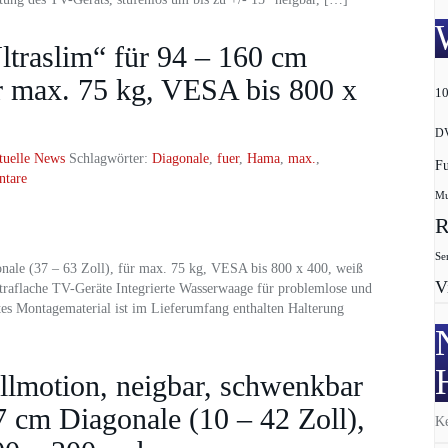
traslim“ für 94 – 160 cm
ür max. 75 kg, VESA bis 800 x
1
D
tuelle News
Schlagwörter:
Diagonale
,
fuer
,
Hama
,
max.
,
F
tare
Mu
R
Se
ale (37 – 63 Zoll), für max. 75 kg, VESA bis 800 x 400, weiß
V
ltraflache TV-Geräte Integrierte Wasserwaage für problemlose und
tes Montagematerial ist im Lieferumfang enthalten Halterung
lmotion, neigbar, schwenkbar
7 cm Diagonale (10 – 42 Zoll),
Ke