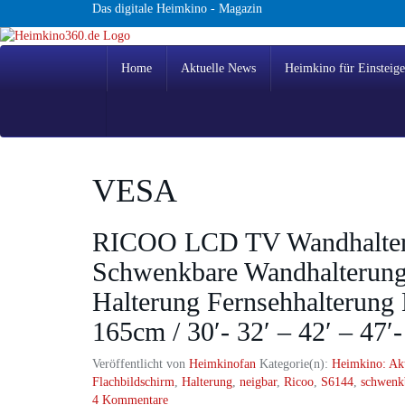
Skip
Das digitale Heimkino - Magazin
to
main
content
Home
Aktuelle News
Heimkino für Einsteige
VESA
RICOO LCD TV Wandhalter
Schwenkbare Wandhalterung
Halterung Fernsehhalterung
165cm / 30′- 32′ – 42′ – 47′-
Veröffentlicht von
Heimkinofan
Kategorie(n):
Heimkino: Ak
Flachbildschirm
,
Halterung
,
neigbar
,
Ricoo
,
S6144
,
schwenk
4 Kommentare