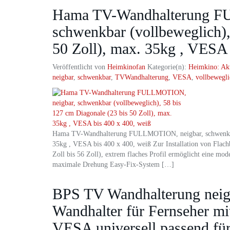
Hama TV-Wandhalterung F
schwenkbar (vollbeweglich),
50 Zoll), max. 35kg , VESA 
Veröffentlicht von
Heimkinofan
Kategorie(n):
Heimkino: Ak
neigbar
,
schwenkbar
,
TVWandhalterung
,
VESA
,
vollbewegli
Hama TV-Wandhalterung FULLMOTION, neigbar, schwenkbar (
35kg , VESA bis 400 x 400, weiß Zur Installation von Flach
Zoll bis 56 Zoll), extrem flaches Profil ermöglicht eine m
maximale Drehung Easy-Fix-System […]
BPS TV Wandhalterung nei
Wandhalter für Fernseher m
VESA universell passend fü