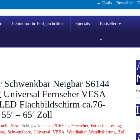
→ Deals
Bestseller
T
r
Heimkino für Fortgeschrittene
Specials
Bestseller
 Schwenkbar Neigbar S6144
Ke
 Universal Fernseher VESA
 LED Flachbildschirm ca.76-
 55′ – 65′ Zoll
tuelle News
Schlagwörter:
ca.76165cm
,
Fernseher
,
Fernsehhalterung
,
bar
,
Schwenkbare
,
Universal
,
VESA
,
Wandhalter
,
Wandhalterung
,
Zoll