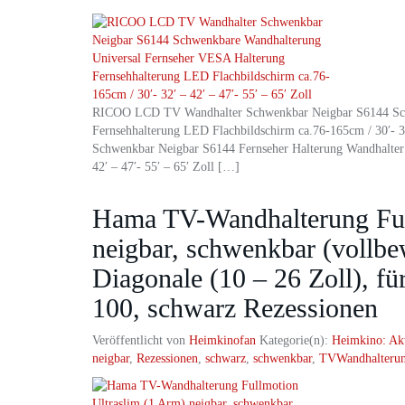
RICOO LCD TV Wandhalter Schwenkbar Neigbar S6144 Sch
Fernsehhalterung LED Flachbildschirm ca.76-165cm / 30′- 
Schwenkbar Neigbar S6144 Fernseher Halterung Wandhalt
42′ – 47′- 55′ – 65′ Zoll […]
Hama TV-Wandhalterung Ful
neigbar, schwenkbar (vollbe
Diagonale (10 – 26 Zoll), f
100, schwarz Rezessionen
Veröffentlicht von
Heimkinofan
Kategorie(n):
Heimkino: Ak
neigbar
,
Rezessionen
,
schwarz
,
schwenkbar
,
TVWandhalteru