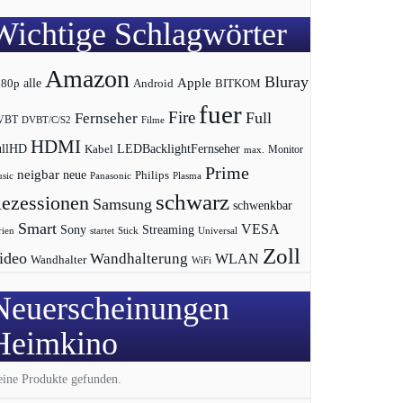
Wichtige Schlagwörter
Amazon
Bluray
Apple
080p
alle
BITKOM
Android
fuer
Fire
Full
Fernseher
VBT
DVBT/C/S2
Filme
HDMI
LEDBacklightFernseher
ullHD
Kabel
max.
Monitor
Prime
neigbar
neue
Philips
sic
Panasonic
Plasma
schwarz
ezessionen
Samsung
schwenkbar
Smart
VESA
Streaming
Sony
rien
startet
Universal
Stick
Zoll
ideo
Wandhalterung
WLAN
Wandhalter
WiFi
Neuerscheinungen
Heimkino
ine Produkte gefunden.