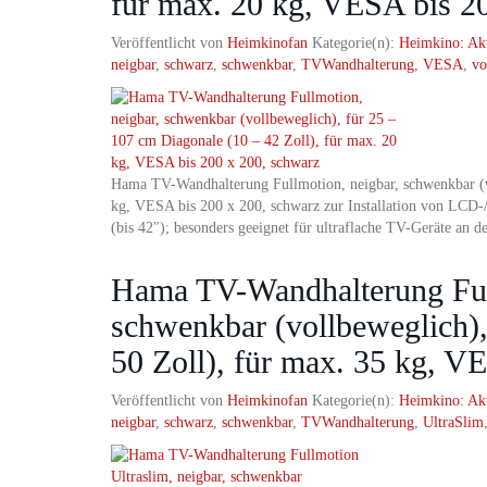
für max. 20 kg, VESA bis 2
Veröffentlicht von
Heimkinofan
Kategorie(n):
Heimkino: Ak
neigbar
,
schwarz
,
schwenkbar
,
TVWandhalterung
,
VESA
,
vo
Hama TV-Wandhalterung Fullmotion, neigbar, schwenkbar (vo
kg, VESA bis 200 x 200, schwarz zur Installation von LCD-
(bis 42″); besonders geeignet für ultraflache TV-Geräte an d
Hama TV-Wandhalterung Full
schwenkbar (vollbeweglich),
50 Zoll), für max. 35 kg, V
Veröffentlicht von
Heimkinofan
Kategorie(n):
Heimkino: Ak
neigbar
,
schwarz
,
schwenkbar
,
TVWandhalterung
,
UltraSlim