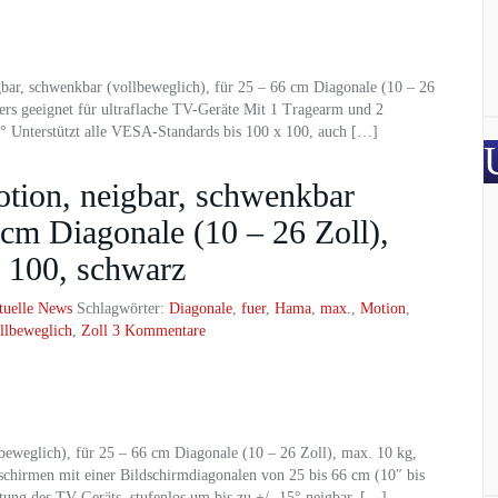
ar, schwenkbar (vollbeweglich), für 25 – 66 cm Diagonale (10 – 26
rs geeignet für ultraflache TV-Geräte Mit 1 Tragearm und 2
5° Unterstützt alle VESA-Standards bis 100 x 100, auch […]
ion, neigbar, schwenkbar
 cm Diagonale (10 – 26 Zoll),
 100, schwarz
tuelle News
Schlagwörter:
Diagonale
,
fuer
,
Hama
,
max.
,
Motion
,
llbeweglich
,
Zoll
3 Kommentare
weglich), für 25 – 66 cm Diagonale (10 – 26 Zoll), max. 10 kg,
schirmen mit einer Bildschirmdiagonalen von 25 bis 66 cm (10″ bis
tung des TV-Geräts, stufenlos um bis zu +/- 15° neigbar, […]