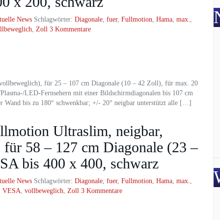
00 x 200, schwarz
tuelle News
Schlagwörter:
Diagonale
,
fuer
,
Fullmotion
,
Hama
,
max.
,
llbeweglich
,
Zoll
3 Kommentare
llbeweglich), für 25 – 107 cm Diagonale (10 – 42 Zoll), für max. 20
/Plasma-/LED-Fernsehern mit einer Bildschirmdiagonalen bis 107 cm
er Wand bis zu 180° schwenkbar; +/- 20° neigbar unterstützt alle […]
motion Ultraslim, neigbar,
 für 58 – 127 cm Diagonale (23 –
ESA bis 400 x 400, schwarz
tuelle News
Schlagwörter:
Diagonale
,
fuer
,
Fullmotion
,
Hama
,
max.
,
,
VESA
,
vollbeweglich
,
Zoll
3 Kommentare