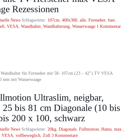
ge Rezessionen
tuelle News
Schlagwörter:
107cm
,
400x300
,
alle
,
Fernseher
,
fuer
,
ell
,
VESA
,
Wandhalter
,
Wandhalterung
,
Wasserwaage
1 Kommentar
andhalter für Fernseher mit 58- 107cm (23 – 42″) TV VESA
300 mm mit Wasserwaage
motion Ultraslim, neigbar,
 25 bis 81 cm Diagonale (10 bis
bis 200 x 100, schwarz
tuelle News
Schlagwörter:
20kg
,
Diagonale
,
Fullmotion
,
Hama
,
max.
,
,
VESA
,
vollbeweglich
,
Zoll
3 Kommentare