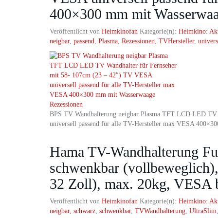
400×300 mm mit Wasserwaa
Veröffentlicht von
Heimkinofan
Kategorie(n):
Heimkino: Ak
neigbar
,
passend
,
Plasma
,
Rezessionen
,
TVHersteller
,
univers
BPS TV Wandhalterung neigbar Plasma TFT LCD LED TV W
universell passend für alle TV-Hersteller max VESA 400×
Hama TV-Wandhalterung Full
schwenkbar (vollbeweglich),
32 Zoll), max. 20kg, VESA 
Veröffentlicht von
Heimkinofan
Kategorie(n):
Heimkino: Ak
neigbar
,
schwarz
,
schwenkbar
,
TVWandhalterung
,
UltraSlim