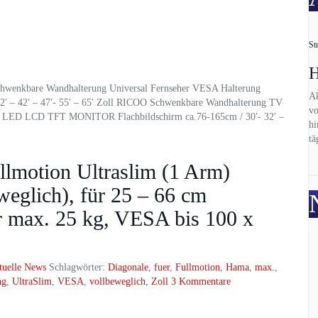
St
H
wenkbare Wandhalterung Universal Fernseher VESA Halterung
Ak
32′ – 42′ – 47′- 55′ – 65′ Zoll RICOO Schwenkbare Wandhalterung TV
vo
er LED LCD TFT MONITOR Flachbildschirm ca.76-165cm / 30′- 32′ –
hi
tä
lmotion Ultraslim (1 Arm)
weglich), für 25 – 66 cm
ür max. 25 kg, VESA bis 100 x
tuelle News
Schlagwörter:
Diagonale
,
fuer
,
Fullmotion
,
Hama
,
max.
,
ng
,
UltraSlim
,
VESA
,
vollbeweglich
,
Zoll
3 Kommentare