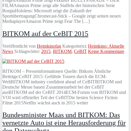
FolgenAmazon Prime zeigt exklusiv BULLYPARADE – DER
FILMAmazon Prime zeigt alle Staffeln der historischen Serie
BorgiaHololens: Microsoft zeigt die Zukunft der
SportübertragungChromecast-Stick – Google zeigt seinen neuen
MediaplayerAmazon Prime zeigt Fear The […]
BITKOM auf der CeBIT 2015
Veröffentlicht von
Heimkinofan
Kategorie(n):
Heimkino: Aktuelle
News
Schlagwörter:
2015
,
BITKOM
,
CeBIT
Keine Kommentare
BITKOM – Presseinformationen Quelle: Bitkom Ähnliche
Beiträge:CeBIT 2015: Geführte Touren durch die ECM-
WeltBITKOM industry confident ahead of CeBITBITKOM und
Deutsche Messe bauen Zusammenarbeit bei der CeBIT
ausBITKOM auf der CeBIT 2014ECM-Forum von BITKOM und
VOI wird offizieller Teil der CeBITDie besten Science Fiction
Filme 2015Netflix wächst auch in 2015 weiter
Bundesminister Maas und BITKOM: Das
vernetzte Auto ist eine Herausforderung für
den Datenschutz