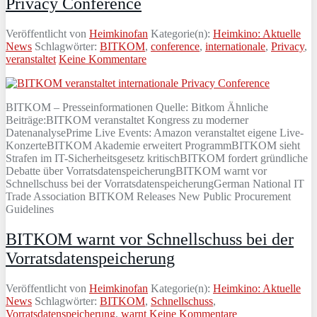
Privacy Conference
Veröffentlicht von
Heimkinofan
Kategorie(n):
Heimkino: Aktuelle
News
Schlagwörter:
BITKOM
,
conference
,
internationale
,
Privacy
,
veranstaltet
Keine Kommentare
BITKOM – Presseinformationen Quelle: Bitkom Ähnliche
Beiträge:BITKOM veranstaltet Kongress zu moderner
DatenanalysePrime Live Events: Amazon veranstaltet eigene Live-
KonzerteBITKOM Akademie erweitert ProgrammBITKOM sieht
Strafen im IT-Sicherheitsgesetz kritischBITKOM fordert gründliche
Debatte über VorratsdatenspeicherungBITKOM warnt vor
Schnellschuss bei der VorratsdatenspeicherungGerman National IT
Trade Association BITKOM Releases New Public Procurement
Guidelines
BITKOM warnt vor Schnellschuss bei der
Vorratsdatenspeicherung
Veröffentlicht von
Heimkinofan
Kategorie(n):
Heimkino: Aktuelle
News
Schlagwörter:
BITKOM
,
Schnellschuss
,
Vorratsdatenspeicherung
,
warnt
Keine Kommentare