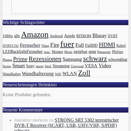
Wichtige Schlagwörter
Amazon
Bluray
Apple
1080p
alle
BITKOM
Android
DVBT
fuer
HDMI
Fire
Full
Fernseher
FullHD
Kabel
DVBT/C/S2
Filme
LEDBacklightFernseher
neigbar
neue
Philips
max.
Monitor
Music
Panasonic
schwarz
Rezessionen
Prime
Samsung
schwenkbar
Plasma
Smart
Video
VESA
Streaming
Sony
Serien
startet
Universal
Stick
Zoll
Wandhalterung
WLAN
Wandhalter
WiFi
Neuerscheinungen Heimkino
Keine Produkte gefunden.
Neueste Kommentare
marianne merkens
zu
STRONG SRT 5302 terrestrischer
DVB-T Receiver (SCART, USB, UHV/VHF, S/PDIF)
schwarz