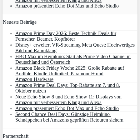
Amazon mit verbessertem Klang und Alexa
Amazon präsentiert Echo Dot Max und Echo Studio
Neueste Beiträge
Amazon Prime Day 2026: Beste Technik-Deals für
Fernseher, Beamer, Kopfhörer
Disney+ erweitert VR‑Streaming Meta Quest: Hochwertiges
Bild und Raumklang
HBO Max im Heimkino: Start als Prime Video Channel in
Deutschland und Österreich
Amazon Black Friday Woche 2025: Große Rabatte auf
Audible, Kindle Unlimited, Paramount+ und
Amazon‑Hardware
Amazon Prime Deal Days: Top-Rabatte am 7. und 8.
Oktober nutzen
Neue Echo Show 8 und Echo Show 11: Displays von
Amazon mit verbessertem Klang und Alexa
Amazon präsentiert Echo Dot Max und Echo Studio
Second Chance Deal Days: Günstige Heimkino-
Schnäppchen bei Amazons geprüften Retouren sichern
Partnerschaft