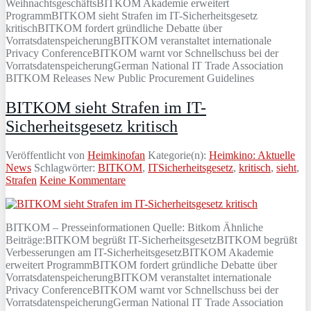
WeihnachtsgeschäftsBITKOM Akademie erweitert
ProgrammBITKOM sieht Strafen im IT-Sicherheitsgesetz
kritischBITKOM fordert gründliche Debatte über
VorratsdatenspeicherungBITKOM veranstaltet internationale
Privacy ConferenceBITKOM warnt vor Schnellschuss bei der
VorratsdatenspeicherungGerman National IT Trade Association
BITKOM Releases New Public Procurement Guidelines
BITKOM sieht Strafen im IT-
Sicherheitsgesetz kritisch
Veröffentlicht von
Heimkinofan
Kategorie(n):
Heimkino: Aktuelle
News
Schlagwörter:
BITKOM
,
ITSicherheitsgesetz
,
kritisch
,
sieht
,
Strafen
Keine Kommentare
BITKOM – Presseinformationen Quelle: Bitkom Ähnliche
Beiträge:BITKOM begrüßt IT-SicherheitsgesetzBITKOM begrüßt
Verbesserungen am IT-SicherheitsgesetzBITKOM Akademie
erweitert ProgrammBITKOM fordert gründliche Debatte über
VorratsdatenspeicherungBITKOM veranstaltet internationale
Privacy ConferenceBITKOM warnt vor Schnellschuss bei der
VorratsdatenspeicherungGerman National IT Trade Association