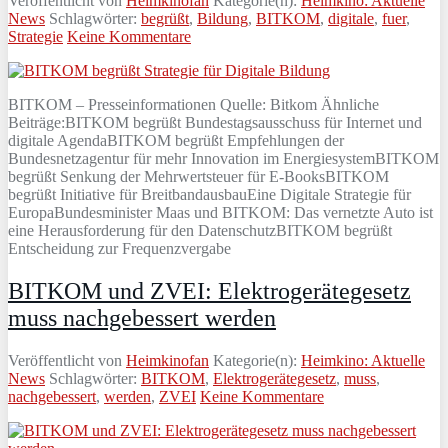
Veröffentlicht von
Heimkinofan
Kategorie(n):
Heimkino: Aktuelle
News
Schlagwörter:
begrüßt
,
Bildung
,
BITKOM
,
digitale
,
fuer
,
Strategie
Keine Kommentare
BITKOM – Presseinformationen Quelle: Bitkom Ähnliche
Beiträge:BITKOM begrüßt Bundestagsausschuss für Internet und
digitale AgendaBITKOM begrüßt Empfehlungen der
Bundesnetzagentur für mehr Innovation im EnergiesystemBITKOM
begrüßt Senkung der Mehrwertsteuer für E-BooksBITKOM
begrüßt Initiative für BreitbandausbauEine Digitale Strategie für
EuropaBundesminister Maas und BITKOM: Das vernetzte Auto ist
eine Herausforderung für den DatenschutzBITKOM begrüßt
Entscheidung zur Frequenzvergabe
BITKOM und ZVEI: Elektrogerätegesetz
muss nachgebessert werden
Veröffentlicht von
Heimkinofan
Kategorie(n):
Heimkino: Aktuelle
News
Schlagwörter:
BITKOM
,
Elektrogerätegesetz
,
muss
,
nachgebessert
,
werden
,
ZVEI
Keine Kommentare