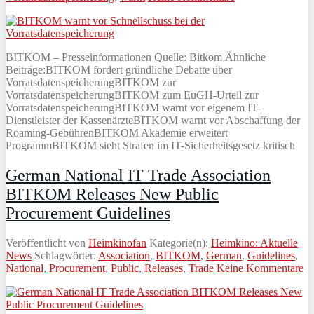
BITKOM – Presseinformationen Quelle: Bitkom Ähnliche
Beiträge:BITKOM fordert gründliche Debatte über
VorratsdatenspeicherungBITKOM zur
VorratsdatenspeicherungBITKOM zum EuGH-Urteil zur
VorratsdatenspeicherungBITKOM warnt vor eigenem IT-
Dienstleister der KassenärzteBITKOM warnt vor Abschaffung der
Roaming-GebührenBITKOM Akademie erweitert
ProgrammBITKOM sieht Strafen im IT-Sicherheitsgesetz kritisch
German National IT Trade Association
BITKOM Releases New Public
Procurement Guidelines
Veröffentlicht von
Heimkinofan
Kategorie(n):
Heimkino: Aktuelle
News
Schlagwörter:
Association
,
BITKOM
,
German
,
Guidelines
,
National
,
Procurement
,
Public
,
Releases
,
Trade
Keine Kommentare