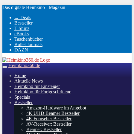
Skip
Das digitale Heimkino - Magazin
to
→ Deals
main
Bestseller
content
T-Shirts
eBooks
Taschenbücher
Bullet Journals
DAZN
Heimkino360.de
Toggle
navigation
Home
Aktuelle News
Heimkino für Einsteiger
Heimkino für Fortgeschrittene
Specials
Bestseller
Amazon-Hardware im Angebot
4K UHD Beamer Bestseller
4K Fernseher Bestseller
AV-Receiver: Bestseller
Beamer: Bestseller