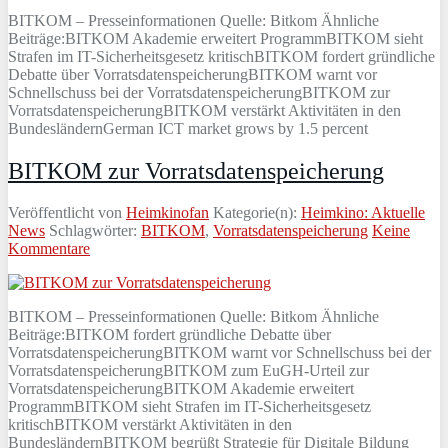
BITKOM – Presseinformationen Quelle: Bitkom Ähnliche
Beiträge:BITKOM Akademie erweitert ProgrammBITKOM sieht
Strafen im IT-Sicherheitsgesetz kritischBITKOM fordert gründliche
Debatte über VorratsdatenspeicherungBITKOM warnt vor
Schnellschuss bei der VorratsdatenspeicherungBITKOM zur
VorratsdatenspeicherungBITKOM verstärkt Aktivitäten in den
BundesländernGerman ICT market grows by 1.5 percent
BITKOM zur Vorratsdatenspeicherung
Veröffentlicht von
Heimkinofan
Kategorie(n):
Heimkino: Aktuelle
News
Schlagwörter:
BITKOM
,
Vorratsdatenspeicherung
Keine
Kommentare
BITKOM – Presseinformationen Quelle: Bitkom Ähnliche
Beiträge:BITKOM fordert gründliche Debatte über
VorratsdatenspeicherungBITKOM warnt vor Schnellschuss bei der
VorratsdatenspeicherungBITKOM zum EuGH-Urteil zur
VorratsdatenspeicherungBITKOM Akademie erweitert
ProgrammBITKOM sieht Strafen im IT-Sicherheitsgesetz
kritischBITKOM verstärkt Aktivitäten in den
BundesländernBITKOM begrüßt Strategie für Digitale Bildung