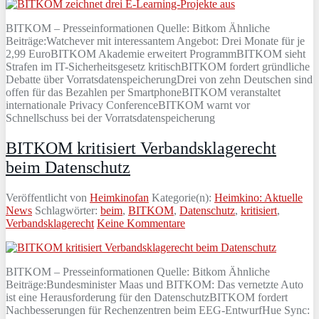
BITKOM – Presseinformationen Quelle: Bitkom Ähnliche
Beiträge:Watchever mit interessantem Angebot: Drei Monate für je
2,99 EuroBITKOM Akademie erweitert ProgrammBITKOM sieht
Strafen im IT-Sicherheitsgesetz kritischBITKOM fordert gründliche
Debatte über VorratsdatenspeicherungDrei von zehn Deutschen sind
offen für das Bezahlen per SmartphoneBITKOM veranstaltet
internationale Privacy ConferenceBITKOM warnt vor
Schnellschuss bei der Vorratsdatenspeicherung
BITKOM kritisiert Verbandsklagerecht
beim Datenschutz
Veröffentlicht von
Heimkinofan
Kategorie(n):
Heimkino: Aktuelle
News
Schlagwörter:
beim
,
BITKOM
,
Datenschutz
,
kritisiert
,
Verbandsklagerecht
Keine Kommentare
BITKOM – Presseinformationen Quelle: Bitkom Ähnliche
Beiträge:Bundesminister Maas und BITKOM: Das vernetzte Auto
ist eine Herausforderung für den DatenschutzBITKOM fordert
Nachbesserungen für Rechenzentren beim EEG-EntwurfHue Sync: