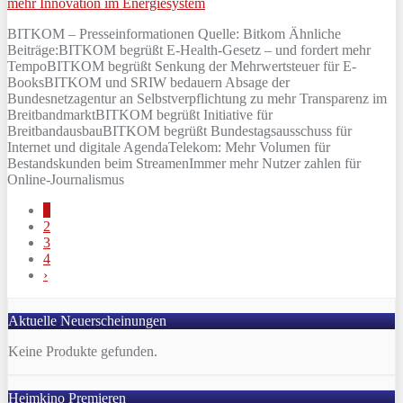
BITKOM – Presseinformationen Quelle: Bitkom Ähnliche
Beiträge:BITKOM begrüßt E-Health-Gesetz – und fordert mehr
TempoBITKOM begrüßt Senkung der Mehrwertsteuer für E-
BooksBITKOM und SRIW bedauern Absage der
Bundesnetzagentur an Selbstverpflichtung zu mehr Transparenz im
BreitbandmarktBITKOM begrüßt Initiative für
BreitbandausbauBITKOM begrüßt Bundestagsausschuss für
Internet und digitale AgendaTelekom: Mehr Volumen für
Bestandskunden beim StreamenImmer mehr Nutzer zahlen für
Online-Journalismus
1
2
3
4
›
Aktuelle Neuerscheinungen
Keine Produkte gefunden.
Heimkino Premieren