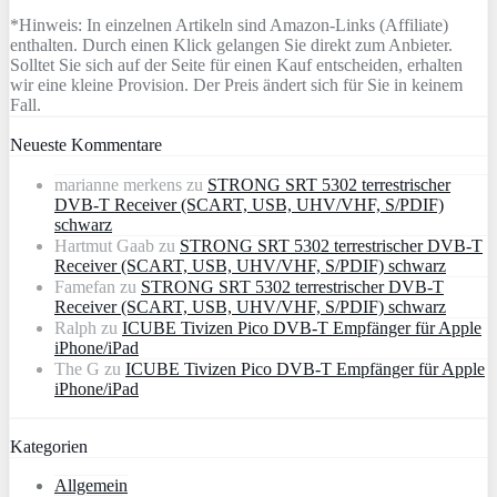
*Hinweis: In einzelnen Artikeln sind Amazon-Links (Affiliate)
enthalten. Durch einen Klick gelangen Sie direkt zum Anbieter.
Solltet Sie sich auf der Seite für einen Kauf entscheiden, erhalten
wir eine kleine Provision. Der Preis ändert sich für Sie in keinem
Fall.
Neueste Kommentare
marianne merkens
zu
STRONG SRT 5302 terrestrischer
DVB-T Receiver (SCART, USB, UHV/VHF, S/PDIF)
schwarz
Hartmut Gaab
zu
STRONG SRT 5302 terrestrischer DVB-T
Receiver (SCART, USB, UHV/VHF, S/PDIF) schwarz
Famefan
zu
STRONG SRT 5302 terrestrischer DVB-T
Receiver (SCART, USB, UHV/VHF, S/PDIF) schwarz
Ralph
zu
ICUBE Tivizen Pico DVB-T Empfänger für Apple
iPhone/iPad
The G
zu
ICUBE Tivizen Pico DVB-T Empfänger für Apple
iPhone/iPad
Kategorien
Allgemein