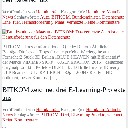
Veröffentlicht von
Heimkinofan
Kategorie(n):
Heimkino: Aktuelle
News
Schlagwörter:
Auto
,
BITKOM
,
Bundesminister
,
Datenschutz
,
Eine
,
fuer
,
Herausforderung
,
Maas
,
vernetzte
Keine Kommentare
BITKOM – Presseinformationen Quelle: Bitkom Ähnliche
Beiträge:Die besten Tipps für eine perfekte Wiedergabe am
Fernseher2 Stück 3D Brillen „BLUE HEAVEN mit Brillenetuis“
der Marke VIDIMENSIO® – 6.GENERATION 2015 – deutsches
Originalprodukt – Perfekte DLP Link 3D Brille für alle 3D ready
DLP Beamer – ULTRA LEICHT 32g – 200Hz Ready – HD
optimiert, bester Kontrast, […]
BITKOM zeichnet drei E-Learning-Projekte
aus
Veröffentlicht von
Heimkinofan
Kategorie(n):
Heimkino: Aktuelle
News
Schlagwörter:
BITKOM
,
Drei
,
ELearningProjekte
,
zeichnet
Keine Kommentare