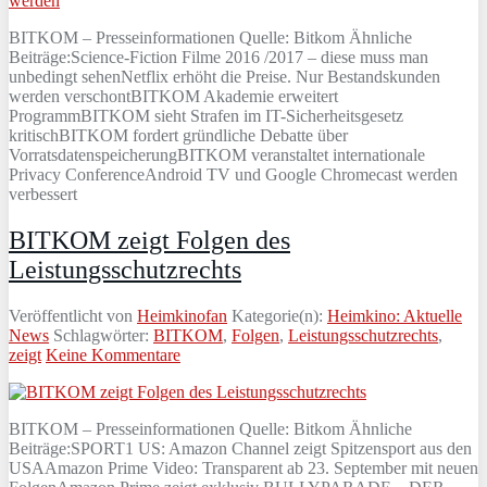
BITKOM – Presseinformationen Quelle: Bitkom Ähnliche
Beiträge:Science-Fiction Filme 2016 /2017 – diese muss man
unbedingt sehenNetflix erhöht die Preise. Nur Bestandskunden
werden verschontBITKOM Akademie erweitert
ProgrammBITKOM sieht Strafen im IT-Sicherheitsgesetz
kritischBITKOM fordert gründliche Debatte über
VorratsdatenspeicherungBITKOM veranstaltet internationale
Privacy ConferenceAndroid TV und Google Chromecast werden
verbessert
BITKOM zeigt Folgen des
Leistungsschutzrechts
Veröffentlicht von
Heimkinofan
Kategorie(n):
Heimkino: Aktuelle
News
Schlagwörter:
BITKOM
,
Folgen
,
Leistungsschutzrechts
,
zeigt
Keine Kommentare
BITKOM – Presseinformationen Quelle: Bitkom Ähnliche
Beiträge:SPORT1 US: Amazon Channel zeigt Spitzensport aus den
USAAmazon Prime Video: Transparent ab 23. September mit neuen