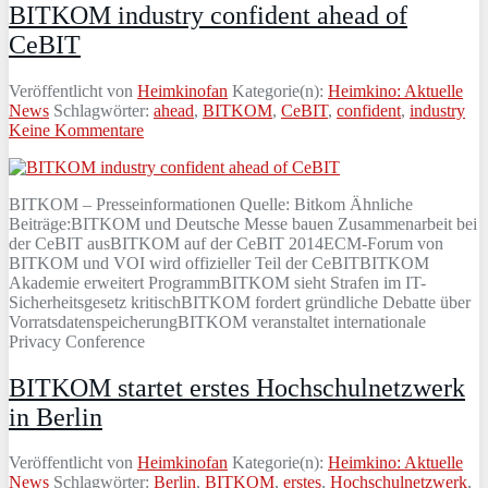
BITKOM industry confident ahead of
CeBIT
Veröffentlicht von
Heimkinofan
Kategorie(n):
Heimkino: Aktuelle
News
Schlagwörter:
ahead
,
BITKOM
,
CeBIT
,
confident
,
industry
Keine Kommentare
BITKOM – Presseinformationen Quelle: Bitkom Ähnliche
Beiträge:BITKOM und Deutsche Messe bauen Zusammenarbeit bei
der CeBIT ausBITKOM auf der CeBIT 2014ECM-Forum von
BITKOM und VOI wird offizieller Teil der CeBITBITKOM
Akademie erweitert ProgrammBITKOM sieht Strafen im IT-
Sicherheitsgesetz kritischBITKOM fordert gründliche Debatte über
VorratsdatenspeicherungBITKOM veranstaltet internationale
Privacy Conference
BITKOM startet erstes Hochschulnetzwerk
in Berlin
Veröffentlicht von
Heimkinofan
Kategorie(n):
Heimkino: Aktuelle
News
Schlagwörter:
Berlin
,
BITKOM
,
erstes
,
Hochschulnetzwerk
,