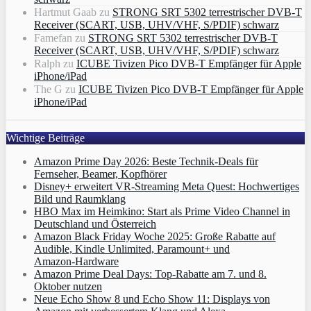
Hartmut Gaab
zu
STRONG SRT 5302 terrestrischer DVB-T
Receiver (SCART, USB, UHV/VHF, S/PDIF) schwarz
Famefan
zu
STRONG SRT 5302 terrestrischer DVB-T
Receiver (SCART, USB, UHV/VHF, S/PDIF) schwarz
Ralph
zu
ICUBE Tivizen Pico DVB-T Empfänger für Apple
iPhone/iPad
The G
zu
ICUBE Tivizen Pico DVB-T Empfänger für Apple
iPhone/iPad
Wichtige Beiträge
Amazon Prime Day 2026: Beste Technik-Deals für
Fernseher, Beamer, Kopfhörer
Disney+ erweitert VR‑Streaming Meta Quest: Hochwertiges
Bild und Raumklang
HBO Max im Heimkino: Start als Prime Video Channel in
Deutschland und Österreich
Amazon Black Friday Woche 2025: Große Rabatte auf
Audible, Kindle Unlimited, Paramount+ und
Amazon‑Hardware
Amazon Prime Deal Days: Top-Rabatte am 7. und 8.
Oktober nutzen
Neue Echo Show 8 und Echo Show 11: Displays von