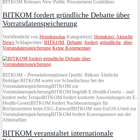
BITKOM Releases New Public Procurement Guidelines
BITKOM fordert gründliche Debatte über
Vorratsdatenspeicherung
Veröffentlicht von
Heimkinofan
Kategorie(n):
Heimkino: Aktuelle
News
Schlagwörter:
BITKOM
,
Debatte
,
fordert
,
gründliche
,
über
,
Vorratsdatenspeicherung
Keine Kommentare
BITKOM – Presseinformationen Quelle: Bitkom Ähnliche
Beiträge:BITKOM warnt vor Schnellschuss bei der
VorratsdatenspeicherungBITKOM zur
VorratsdatenspeicherungBITKOM begrüßt E-Health-Gesetz – und
fordert mehr TempoBITKOM fordert konkrete Anwendungen im E-
Health-GesetzBITKOM fordert Nachbesserungen für
Rechenzentren beim EEG-EntwurfBITKOM zum EuGH-Urteil zur
VorratsdatenspeicherungBITKOM fordert Konsequenzen aus der
Abhöraffäre
BITKOM veranstaltet internationale