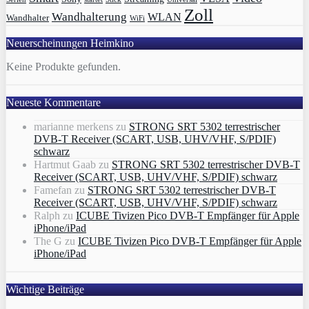
Zoll
Wandhalterung
WLAN
Wandhalter
WiFi
Neuerscheinungen Heimkino
Keine Produkte gefunden.
Neueste Kommentare
marianne merkens
zu
STRONG SRT 5302 terrestrischer
DVB-T Receiver (SCART, USB, UHV/VHF, S/PDIF)
schwarz
Hartmut Gaab
zu
STRONG SRT 5302 terrestrischer DVB-T
Receiver (SCART, USB, UHV/VHF, S/PDIF) schwarz
Famefan
zu
STRONG SRT 5302 terrestrischer DVB-T
Receiver (SCART, USB, UHV/VHF, S/PDIF) schwarz
Ralph
zu
ICUBE Tivizen Pico DVB-T Empfänger für Apple
iPhone/iPad
The G
zu
ICUBE Tivizen Pico DVB-T Empfänger für Apple
iPhone/iPad
Wichtige Beiträge