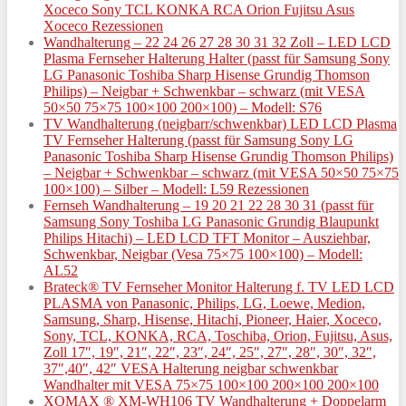
Xoceco Sony TCL KONKA RCA Orion Fujitsu Asus
Xoceco Rezessionen
Wandhalterung – 22 24 26 27 28 30 31 32 Zoll – LED LCD
Plasma Fernseher Halterung Halter (passt für Samsung Sony
LG Panasonic Toshiba Sharp Hisense Grundig Thomson
Philips) – Neigbar + Schwenkbar – schwarz (mit VESA
50×50 75×75 100×100 200×100) – Modell: S76
TV Wandhalterung (neigbarr/schwenkbar) LED LCD Plasma
TV Fernseher Halterung (passt für Samsung Sony LG
Panasonic Toshiba Sharp Hisense Grundig Thomson Philips)
– Neigbar + Schwenkbar – schwarz (mit VESA 50×50 75×75
100×100) – Silber – Modell: L59 Rezessionen
Fernseh Wandhalterung – 19 20 21 22 28 30 31 (passt für
Samsung Sony Toshiba LG Panasonic Grundig Blaupunkt
Philips Hitachi) – LED LCD TFT Monitor – Ausziehbar,
Schwenkbar, Neigbar (Vesa 75×75 100×100) – Modell:
AL52
Brateck® TV Fernseher Monitor Halterung f. TV LED LCD
PLASMA von Panasonic, Philips, LG, Loewe, Medion,
Samsung, Sharp, Hisense, Hitachi, Pioneer, Haier, Xoceco,
Sony, TCL, KONKA, RCA, Toschiba, Orion, Fujitsu, Asus,
Zoll 17″, 19″, 21″, 22″, 23″, 24″, 25″, 27″, 28″, 30″, 32″,
37″,40″, 42″ VESA Halterung neigbar schwenkbar
Wandhalter mit VESA 75×75 100×100 200×100 200×100
XOMAX ® XM-WH106 TV Wandhalterung + Doppelarm