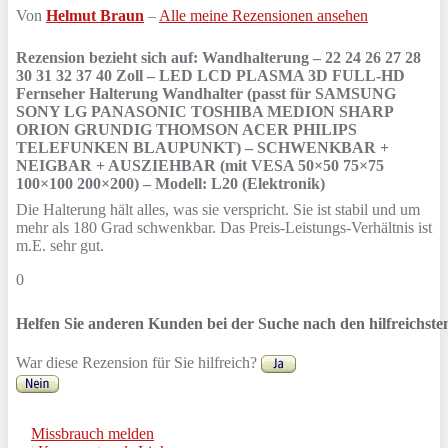
Von
Helmut Braun
–
Alle meine Rezensionen ansehen
Rezension bezieht sich auf:
Wandhalterung – 22 24 26 27 28
30 31 32 37 40 Zoll – LED LCD PLASMA 3D FULL-HD
Fernseher Halterung Wandhalter (passt für SAMSUNG
SONY LG PANASONIC TOSHIBA MEDION SHARP
ORION GRUNDIG THOMSON ACER PHILIPS
TELEFUNKEN BLAUPUNKT) – SCHWENKBAR +
NEIGBAR + AUSZIEHBAR (mit VESA 50×50 75×75
100×100 200×200) – Modell: L20 (Elektronik)
Die Halterung hält alles, was sie verspricht. Sie ist stabil und um
mehr als 180 Grad schwenkbar. Das Preis-Leistungs-Verhältnis ist
m.E. sehr gut.
0
Helfen Sie anderen Kunden bei der Suche nach den hilfreichst
War diese Rezension für Sie hilfreich?
Missbrauch melden