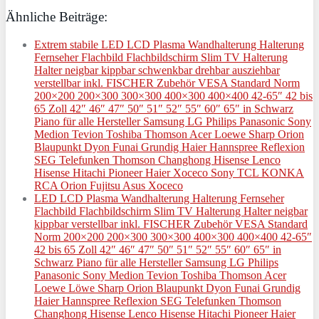
Ähnliche Beiträge:
Extrem stabile LED LCD Plasma Wandhalterung Halterung
Fernseher Flachbild Flachbildschirm Slim TV Halterung
Halter neigbar kippbar schwenkbar drehbar ausziehbar
verstellbar inkl. FISCHER Zubehör VESA Standard Norm
200×200 200×300 300×300 400×300 400×400 42-65″ 42 bis
65 Zoll 42″ 46″ 47″ 50″ 51″ 52″ 55″ 60″ 65″ in Schwarz
Piano für alle Hersteller Samsung LG Philips Panasonic Sony
Medion Tevion Toshiba Thomson Acer Loewe Sharp Orion
Blaupunkt Dyon Funai Grundig Haier Hannspree Reflexion
SEG Telefunken Thomson Changhong Hisense Lenco
Hisense Hitachi Pioneer Haier Xoceco Sony TCL KONKA
RCA Orion Fujitsu Asus Xoceco
LED LCD Plasma Wandhalterung Halterung Fernseher
Flachbild Flachbildschirm Slim TV Halterung Halter neigbar
kippbar verstellbar inkl. FISCHER Zubehör VESA Standard
Norm 200×200 200×300 300×300 400×300 400×400 42-65″
42 bis 65 Zoll 42″ 46″ 47″ 50″ 51″ 52″ 55″ 60″ 65″ in
Schwarz Piano für alle Hersteller Samsung LG Philips
Panasonic Sony Medion Tevion Toshiba Thomson Acer
Loewe Löwe Sharp Orion Blaupunkt Dyon Funai Grundig
Haier Hannspree Reflexion SEG Telefunken Thomson
Changhong Hisense Lenco Hisense Hitachi Pioneer Haier