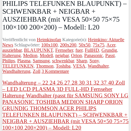
PHILIPS TELEFUNKEN BLAUPUNKT) –
SCHWENKBAR + NEIGBAR +
AUSZIEHBAR (mit VESA 50×50 75×75
100×100 200×200) – Modell: L20
Veröffentlicht von
Heimkinofan
Kategorie(n):
Heimkino: Aktuelle
News
Schlagwörter:
100x100
,
200x200
,
50x50
,
75x75
,
Acer
,
ausziehbar
,
BLAUPUNKT
,
Fernseher
,
fuer
,
FullHD
,
Grundig
,
Halterung
,
Medion
,
Modell
,
neigbar
,
Orion
,
Panasonic
,
Passt
,
Philips
,
Plasma
,
Samsung
,
schwenkbar
,
Sharp
,
Sony
,
TELEFUNKEN
,
Thomson
,
Toshiba
,
VESA
,
Wandhalter
,
Wandhalterung
,
Zoll
3 Kommentare
Wandhalterung – 22 24 26 27 28 30 31 32 37 40 Zoll
– LED LCD PLASMA 3D FULL-HD Fernseher
Halterung Wandhalter (passt für SAMSUNG SONY LG
PANASONIC TOSHIBA MEDION SHARP ORION
GRUNDIG THOMSON ACER PHILIPS
TELEFUNKEN BLAUPUNKT) – SCHWENKBAR +
NEIGBAR + AUSZIEHBAR (mit VESA 50×50 75×75
100×100 200×200) – Modell: L20