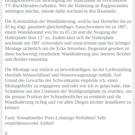
Beilagscheiben zur Befestigung der Halterplatte an verschiedene
TV-Rückblenden enthalten. Wer die Halterung an Rigipswänden
anbringen möchte, müsste dafür nochmal in den Baumarkt.
Die Konstruktion der Wandhalterung, welche laut Hersteller bis zu
45 kg trägt, garantiert gleichmäßiges Ausschwenken bis zu 180°,
einem Wandabstand von bis zu 65 cm und die Neigung der
Halterplatte lässt 15° zu. Zudem lässt sich die Halterplatte
nochmals um 180° schwenken und somit könnte man bei richtiger
Montage sicherlich um die Ecke fernsehen. Insgesamt gesehen ist
diese hochwertig verarbeitete Wandhalterung also immens flexibel
und flexibel einsetzbar.
Die Montage war einfach zu bewerkstelligen, da der Lieferumfang
ebenfalls Inbusschlüssel und Wasserwaagenauge enthält. Auf
Grund des Gewichts des Schwenkarms empfehle ich, einen
Montagehelfer zu engagieren und/oder wie ich es getan habe, eine
Schablone aus den Umrissen der Wandgrundplatte zu erstellen, um
die genaue Position der Schraubenlöcher zu ermitteln und die
Wandhalterung richtig und vor allen Dingen leichter installieren zu
können.
Fazit: Sensationelles Preis-Leistungs-Verhältnis! Sehr
empfehlenswerter Artikel!
0