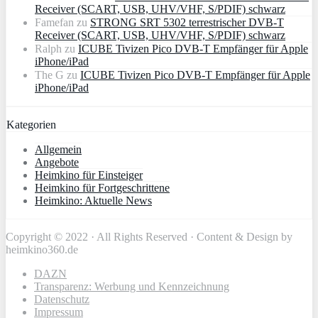
Receiver (SCART, USB, UHV/VHF, S/PDIF) schwarz
Famefan
zu
STRONG SRT 5302 terrestrischer DVB-T
Receiver (SCART, USB, UHV/VHF, S/PDIF) schwarz
Ralph
zu
ICUBE Tivizen Pico DVB-T Empfänger für Apple
iPhone/iPad
The G
zu
ICUBE Tivizen Pico DVB-T Empfänger für Apple
iPhone/iPad
Kategorien
Allgemein
Angebote
Heimkino für Einsteiger
Heimkino für Fortgeschrittene
Heimkino: Aktuelle News
Copyright © 2022 · All Rights Reserved · Content & Design by
heimkino360.de
DAZN
Transparenz: Werbung und Kennzeichnung
Datenschutz
Impressum