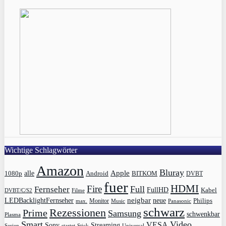
Wichtige Schlagwörter
Amazon
Bluray
Apple
1080p
alle
BITKOM
Android
DVBT
fuer
HDMI
Fire
Full
Fernseher
FullHD
Kabel
DVBT/C/S2
Filme
LEDBacklightFernseher
neigbar
neue
Philips
max.
Monitor
Music
Panasonic
schwarz
Rezessionen
Prime
Samsung
schwenkbar
Plasma
Smart
Video
VESA
Streaming
Sony
Serien
startet
Universal
Stick