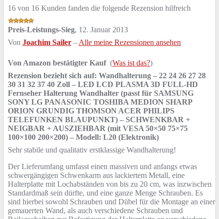
16 von 16 Kunden fanden die folgende Rezension hilfreich
Preis-Leistungs-Sieg
,
12. Januar 2013
Von
Joachim Sailer
–
Alle meine Rezensionen ansehen
Von Amazon bestätigter Kauf
(
Was ist das?
)
Rezension bezieht sich auf:
Wandhalterung – 22 24 26 27 28
30 31 32 37 40 Zoll – LED LCD PLASMA 3D FULL-HD
Fernseher Halterung Wandhalter (passt für SAMSUNG
SONY LG PANASONIC TOSHIBA MEDION SHARP
ORION GRUNDIG THOMSON ACER PHILIPS
TELEFUNKEN BLAUPUNKT) – SCHWENKBAR +
NEIGBAR + AUSZIEHBAR (mit VESA 50×50 75×75
100×100 200×200) – Modell: L20 (Elektronik)
Sehr stabile und qualitativ erstklassige Wandhalterung!
Der Lieferumfang umfasst einen massiven und anfangs etwas
schwergängigen Schwenkarm aus lackiertem Metall, eine
Halterplatte mit Lochabständen von bis zu 20 cm, was inzwischen
Standardmaß sein dürfte, und eine ganze Menge Schrauben. Es
sind hierbei sowohl Schrauben und Dübel für die Montage an einer
gemauerten Wand, als auch verschiedene Schrauben und