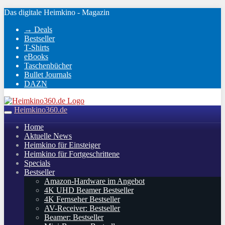
Skip
Das digitale Heimkino - Magazin
to
→ Deals
main
Bestseller
content
T-Shirts
eBooks
Taschenbücher
Bullet Journals
DAZN
Heimkino360.de
Toggle
navigation
Home
Aktuelle News
Heimkino für Einsteiger
Heimkino für Fortgeschrittene
Specials
Bestseller
Amazon-Hardware im Angebot
4K UHD Beamer Bestseller
4K Fernseher Bestseller
AV-Receiver: Bestseller
Beamer: Bestseller