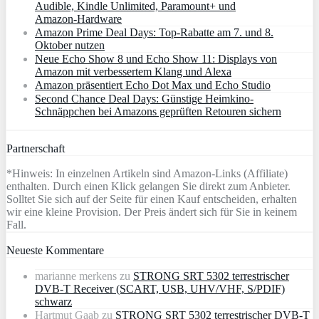
Audible, Kindle Unlimited, Paramount+ und
Amazon‑Hardware
Amazon Prime Deal Days: Top-Rabatte am 7. und 8.
Oktober nutzen
Neue Echo Show 8 und Echo Show 11: Displays von
Amazon mit verbessertem Klang und Alexa
Amazon präsentiert Echo Dot Max und Echo Studio
Second Chance Deal Days: Günstige Heimkino-
Schnäppchen bei Amazons geprüften Retouren sichern
Partnerschaft
*Hinweis: In einzelnen Artikeln sind Amazon-Links (Affiliate)
enthalten. Durch einen Klick gelangen Sie direkt zum Anbieter.
Solltet Sie sich auf der Seite für einen Kauf entscheiden, erhalten
wir eine kleine Provision. Der Preis ändert sich für Sie in keinem
Fall.
Neueste Kommentare
marianne merkens
zu
STRONG SRT 5302 terrestrischer
DVB-T Receiver (SCART, USB, UHV/VHF, S/PDIF)
schwarz
Hartmut Gaab
zu
STRONG SRT 5302 terrestrischer DVB-T