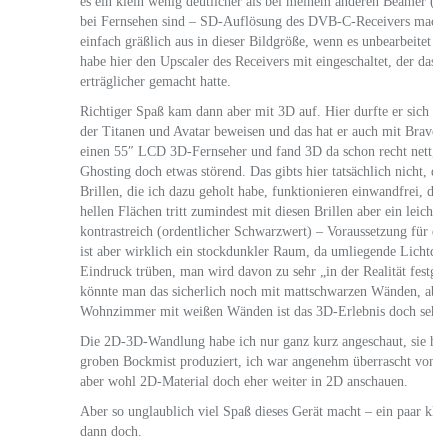
es ein klein wenig deutlicher als bei meinem anderen Beamer 
bei Fernsehen sind – SD-Auflösung des DVB-C-Receivers macht 
einfach gräßlich aus in dieser Bildgröße, wenn es unbearbeitet da
habe hier den Upscaler des Receivers mit eingeschaltet, der das 
erträglicher gemacht hatte.
Richtiger Spaß kam dann aber mit 3D auf. Hier durfte er sich m
der Titanen und Avatar beweisen und das hat er auch mit Bravour
einen 55″ LCD 3D-Fernseher und fand 3D da schon recht nett, al
Ghosting doch etwas störend. Das gibts hier tatsächlich nicht,
Brillen, die ich dazu geholt habe, funktionieren einwandfrei, das B
hellen Flächen tritt zumindest mit diesen Brillen aber ein leicht
kontrastreich (ordentlicher Schwarzwert) – Voraussetzung für da
ist aber wirklich ein stockdunkler Raum, da umliegende Lichtque
Eindruck trüben, man wird davon zu sehr „in der Realität festge
könnte man das sicherlich noch mit mattschwarzen Wänden, abe
Wohnzimmer mit weißen Wänden ist das 3D-Erlebnis doch sehr 
Die 2D-3D-Wandlung habe ich nur ganz kurz angeschaut, sie hat
groben Bockmist produziert, ich war angenehm überrascht von d
aber wohl 2D-Material doch eher weiter in 2D anschauen.
Aber so unglaublich viel Spaß dieses Gerät macht – ein paar klei
dann doch.