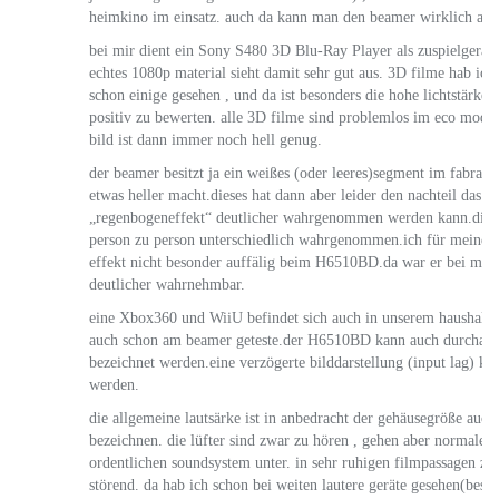
heimkino im einsatz. auch da kann man den beamer wirklich als 
bei mir dient ein Sony S480 3D Blu-Ray Player als zuspielgerät.
echtes 1080p material sieht damit sehr gut aus. 3D filme hab ich
schon einige gesehen , und da ist besonders die hohe lichtstärke
positiv zu bewerten. alle 3D filme sind problemlos im eco modus
bild ist dann immer noch hell genug.
der beamer besitzt ja ein weißes (oder leeres)segment im fabrad ,
etwas heller macht.dieses hat dann aber leider den nachteil das d
„regenbogeneffekt“ deutlicher wahrgenommen werden kann.diese
person zu person unterschiedlich wahrgenommen.ich für meinen t
effekt nicht besonder auffälig beim H6510BD.da war er bei me
deutlicher wahrnehmbar.
eine Xbox360 und WiiU befindet sich auch in unserem haushalt ,
auch schon am beamer geteste.der H6510BD kann auch durchaus a
bezeichnet werden.eine verzögerte bilddarstellung (input lag) konn
werden.
die allgemeine lautsärke ist in anbedracht der gehäusegröße auch 
bezeichnen. die lüfter sind zwar zu hören , gehen aber normaler
ordentlichen soundsystem unter. in sehr ruhigen filmpassagen zwa
störend. da hab ich schon bei weiten lautere geräte gesehen(besser