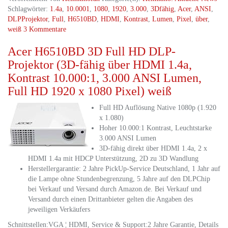
Schlagwörter:
1.4a
,
10.0001
,
1080
,
1920
,
3.000
,
3Dfähig
,
Acer
,
ANSI
,
DLPProjektor
,
Full
,
H6510BD
,
HDMI
,
Kontrast
,
Lumen
,
Pixel
,
über
,
weiß
3 Kommentare
Acer H6510BD 3D Full HD DLP-
Projektor (3D-fähig über HDMI 1.4a,
Kontrast 10.000:1, 3.000 ANSI Lumen,
Full HD 1920 x 1080 Pixel) weiß
Full HD Auflösung Native 1080p (1.920
x 1.080)
Hoher 10.000:1 Kontrast, Leuchtstarke
3.000 ANSI Lumen
3D-fähig direkt über HDMI 1.4a, 2 x
HDMI 1.4a mit HDCP Unterstützung, 2D zu 3D Wandlung
Herstellergarantie: 2 Jahre PickUp-Service Deutschland, 1 Jahr auf
die Lampe ohne Stundenbegrenzung, 5 Jahre auf den DLPChip
bei Verkauf und Versand durch Amazon.de. Bei Verkauf und
Versand durch einen Drittanbieter gelten die Angaben des
jeweiligen Verkäufers
Schnittstellen:VGA ¦ HDMI, Service & Support:2 Jahre Garantie, Details