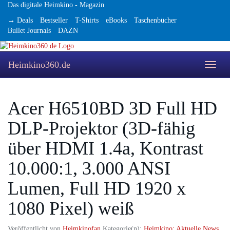
Skip
Das digitale Heimkino - Magazin
to
→ Deals
Bestseller
T-Shirts
eBooks
Taschenbücher
main
Bullet Journals
DAZN
content
Heimkino360.de
Toggle
naviga
Acer H6510BD 3D Full HD
DLP-Projektor (3D-fähig
über HDMI 1.4a, Kontrast
10.000:1, 3.000 ANSI
Lumen, Full HD 1920 x
1080 Pixel) weiß
Veröffentlicht von
Heimkinofan
Kategorie(n):
Heimkino: Aktuelle News