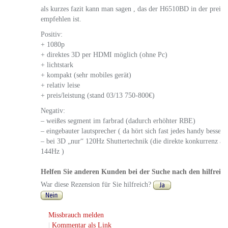
als kurzes fazit kann man sagen , das der H6510BD in der preiskl
empfehlen ist.
Positiv:
+ 1080p
+ direktes 3D per HDMI möglich (ohne Pc)
+ lichtstark
+ kompakt (sehr mobiles gerät)
+ relativ leise
+ preis/leistung (stand 03/13 750-800€)
Negativ:
– weißes segment im farbrad (dadurch erhöhter RBE)
– eingebauter lautsprecher ( da hört sich fast jedes handy besser 
– bei 3D „nur“ 120Hz Shuttertechnik (die direkte konkurrenz arbe
144Hz )
Helfen Sie anderen Kunden bei der Suche nach den hilfreic
War diese Rezension für Sie hilfreich?
Missbrauch melden
|
Kommentar als Link