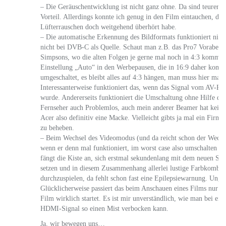
– Die Geräuschentwicklung ist nicht ganz ohne. Da sind teurere 
Vorteil. Allerdings konnte ich genug in den Film eintauchen, daß
Lüfterrauschen doch weitgehend überhört habe.
– Die automatische Erkennung des Bildformats funktioniert nich
nicht bei DVB-C als Quelle. Schaut man z.B. das Pro7 Vorabe
Simpsons, wo die alten Folgen je gerne mal noch in 4:3 kommen
Einstellung „Auto“ in den Werbepausen, die in 16:9 daher komm
umgeschaltet, es bleibt alles auf 4:3 hängen, man muss hier man
Interessanterweise funktioniert das, wenn das Signal vom AV-Rec
wurde. Andererseits funktioniert die Umschaltung ohne Hilfe de
Fernseher auch Problemlos, auch mein anderer Beamer hat keine
Acer also definitiv eine Macke. Vielleicht gibts ja mal ein Fir
zu beheben.
– Beim Wechsel des Videomodus (und da reicht schon der Wechse
wenn er denn mal funktioniert, im worst case also umschalten 
fängt die Kiste an, sich erstmal sekundenlang mit dem neuen Sig
setzen und in diesem Zusammenhang allerlei lustige Farbkombin
durchzuspielen, da fehlt schon fast eine Epilepsiewarnung. Ungla
Glücklicherweise passiert das beim Anschauen eines Films nur hi
Film wirklich startet. Es ist mir unverständlich, wie man bei ei
HDMI-Signal so einen Mist verbocken kann.
Ja, wir bewegen uns…