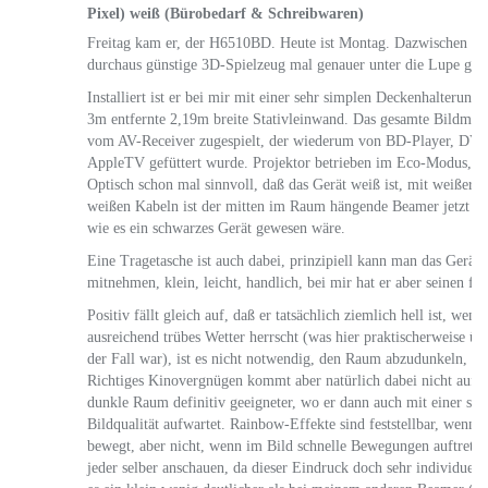
Pixel) weiß (Bürobedarf & Schreibwaren)
Freitag kam er, der H6510BD. Heute ist Montag. Dazwischen hab
durchaus günstige 3D-Spielzeug mal genauer unter die Lupe g
Installiert ist er bei mir mit einer sehr simplen Deckenhalterung, 
3m entfernte 2,19m breite Stativleinwand. Das gesamte Bildma
vom AV-Receiver zugespielt, der wiederum von BD-Player, DV
AppleTV gefüttert wurde. Projektor betrieben im Eco-Modus, To
Optisch schon mal sinnvoll, daß das Gerät weiß ist, mit weißer
weißen Kabeln ist der mitten im Raum hängende Beamer jetzt nic
wie es ein schwarzes Gerät gewesen wäre.
Eine Tragetasche ist auch dabei, prinzipiell kann man das Gerät
mitnehmen, klein, leicht, handlich, bei mir hat er aber seinen f
Positiv fällt gleich auf, daß er tatsächlich ziemlich hell ist, wen
ausreichend trübes Wetter herrscht (was hier praktischerweise ü
der Fall war), ist es nicht notwendig, den Raum abzudunkeln, u
Richtiges Kinovergnügen kommt aber natürlich dabei nicht auf, d
dunkle Raum definitiv geeigneter, wo er dann auch mit einer seh
Bildqualität aufwartet. Rainbow-Effekte sind feststellbar, wenn
bewegt, aber nicht, wenn im Bild schnelle Bewegungen auftreten
jeder selber anschauen, da dieser Eindruck doch sehr individuell i