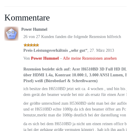
Kommentare
Power Hummel
26 von 27 Kunden fanden die folgende Rezension hilfreich
Preis-Leistungsverhältnis „sehr gut“
,
27. März 2013
Von
Power Hummel
–
Alle meine Rezensionen ansehen
Rezension bezieht sich auf:
Acer H6510BD 3D Full HD DLP-P
über HDMI 1.4a, Kontrast 10.000:1, 3.000 ANSI Lumen, Ful
Pixel) weiß (Bürobedarf & Schreibwaren)
ich besitze den H6510BD jetzt seit ca. 4 wochen , und bin bis jet
dem gerät.der beamer wurde bei mir als ersatz für einen Acer H
der größte unterschied zum H5360BD sieht man bei der auflösung
und er H6510BD echte 1080p.da ich den beamer öffter am Pc al
benutze,merkt man die 1080p deutlich bei der darstellung von sch
da es sich bei dem H6510BD ja nicht um einen reinen office be
ja bei der gehäuse größe vermuten könnte) , hab ich ihn auch 