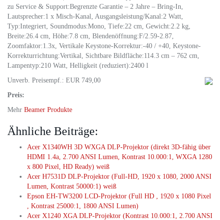
zu Service & Support:Begrenzte Garantie – 2 Jahre – Bring-In,
Lautsprecher:1 x Misch-Kanal, Ausgangsleistung/Kanal:2 Watt,
Typ:Integriert, Soundmodus:Mono, Tiefe:22 cm, Gewicht:2.2 kg,
Breite:26.4 cm, Höhe:7.8 cm, Blendenöffnung:F/2.59-2.87,
Zoomfaktor:1.3x, Vertikale Keystone-Korrektur:-40 / +40, Keystone-
Korrekturrichtung:Vertikal, Sichtbare Bildfläche:114.3 cm – 762 cm,
Lampentyp:210 Watt, Helligkeit (reduziert):2400 l
Unverb. Preisempf.: EUR 749,00
Preis:
Mehr
Beamer Produkte
Ähnliche Beiträge:
Acer X1340WH 3D WXGA DLP-Projektor (direkt 3D-fähig über
HDMI 1.4a, 2.700 ANSI Lumen, Kontrast 10.000:1, WXGA 1280
x 800 Pixel, HD Ready) weiß
Acer H7531D DLP-Projektor (Full-HD, 1920 x 1080, 2000 ANSI
Lumen, Kontrast 50000:1) weiß
Epson EH-TW3200 LCD-Projektor (Full HD , 1920 x 1080 Pixel
, Kontrast 25000:1, 1800 ANSI Lumen)
Acer X1240 XGA DLP-Projektor (Kontrast 10.000:1, 2.700 ANSI