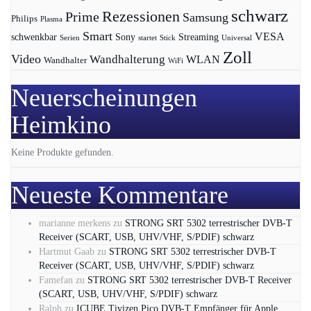
schwarz
Rezessionen
Prime
Samsung
Philips
Plasma
Smart
VESA
Streaming
schwenkbar
Sony
Serien
startet
Universal
Stick
Zoll
Video
Wandhalterung
WLAN
Wandhalter
WiFi
Neuerscheinungen
Heimkino
Keine Produkte gefunden.
Neueste Kommentare
marianne merkens
zu
STRONG SRT 5302 terrestrischer DVB-T
Receiver (SCART, USB, UHV/VHF, S/PDIF) schwarz
Hartmut Gaab
zu
STRONG SRT 5302 terrestrischer DVB-T
Receiver (SCART, USB, UHV/VHF, S/PDIF) schwarz
Famefan
zu
STRONG SRT 5302 terrestrischer DVB-T Receiver
(SCART, USB, UHV/VHF, S/PDIF) schwarz
Ralph
zu
ICUBE Tivizen Pico DVB-T Empfänger für Apple