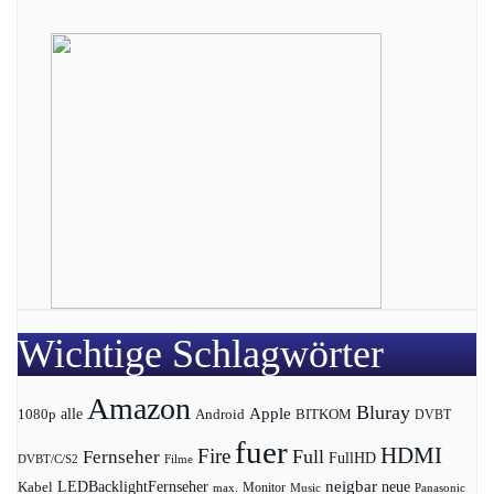
Wichtige Schlagwörter
Amazon
Bluray
Apple
1080p
alle
BITKOM
Android
DVBT
fuer
HDMI
Fire
Full
Fernseher
FullHD
DVBT/C/S2
Filme
LEDBacklightFernseher
neigbar
neue
Kabel
max.
Monitor
Music
Panasonic