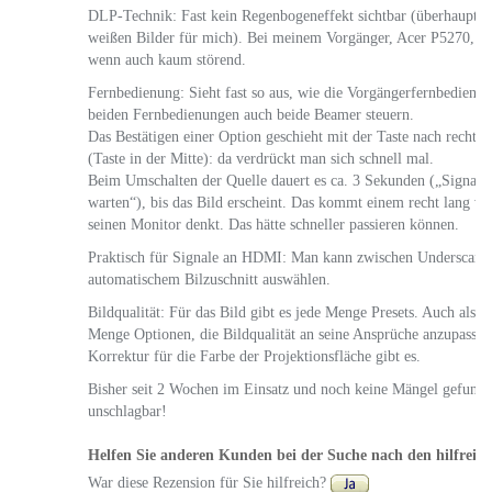
DLP-Technik: Fast kein Regenbogeneffekt sichtbar (überhaupt n
weißen Bilder für mich). Bei meinem Vorgänger, Acer P5270, war
wenn auch kaum störend.
Fernbedienung: Sieht fast so aus, wie die Vorgängerfernbedienu
beiden Fernbedienungen auch beide Beamer steuern.
Das Bestätigen einer Option geschieht mit der Taste nach rechts
(Taste in der Mitte): da verdrückt man sich schnell mal.
Beim Umschalten der Quelle dauert es ca. 3 Sekunden („Signal wi
warten“), bis das Bild erscheint. Das kommt einem recht lang v
seinen Monitor denkt. Das hätte schneller passieren können.
Praktisch für Signale an HDMI: Man kann zwischen Underscan 
automatischem Bilzuschnitt auswählen.
Bildqualität: Für das Bild gibt es jede Menge Presets. Auch als 
Menge Optionen, die Bildqualität an seine Ansprüche anzupassen
Korrektur für die Farbe der Projektionsfläche gibt es.
Bisher seit 2 Wochen im Einsatz und noch keine Mängel gefunde
unschlagbar!
Helfen Sie anderen Kunden bei der Suche nach den hilfreic
War diese Rezension für Sie hilfreich?