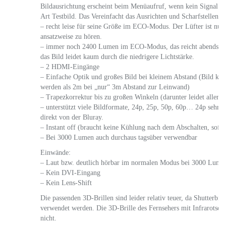
Bildausrichtung erscheint beim Menüaufruf, wenn kein Signal ang
Art Testbild. Das Vereinfacht das Ausrichten und Scharfstellen er
– recht leise für seine Größe im ECO-Modus. Der Lüfter ist nur 
ansatzweise zu hören.
– immer noch 2400 Lumen im ECO-Modus, das reicht abends z
das Bild leidet kaum durch die niedrigere Lichtstärke.
– 2 HDMI-Eingänge
– Einfache Optik und großes Bild bei kleinem Abstand (Bild kann
werden als 2m bei „nur“ 3m Abstand zur Leinwand)
– Trapezkorrektur bis zu großen Winkeln (darunter leidet allerdin
– unterstützt viele Bildformate, 24p, 25p, 50p, 60p… 24p sehr n
direkt von der Bluray.
– Instant off (braucht keine Kühlung nach dem Abschalten, sofort
– Bei 3000 Lumen auch durchaus tagsüber verwendbar
Einwände:
– Laut bzw. deutlich hörbar im normalen Modus bei 3000 Lume
– Kein DVI-Eingang
– Kein Lens-Shift
Die passenden 3D-Brillen sind leider relativ teuer, da Shutterbr
verwendet werden. Die 3D-Brille des Fernsehers mit Infrarotsenso
nicht.