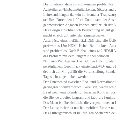
Die Inbetriebnahme ist vollkommen problemlos. 
Aufstellungs-/Einbaumöglichkeiten, Sitzabstand
Leinwand hängen da kein horizontaler Trapezausgl
tadellos. Durch den 1,2fach Zoom kann der Absta
geometrischen Angaben können ausführlich der 
Das Design einschließlich Beleuchtung ist gut g
macht er sich gut unter der Zimmerdecke.
Anschlüsse einschließlich 2xHDMI sind alle Übl
preiswertes 15m HDMI-Kabel. Bei direktem Ansc
sind problemlos. Nach Einbau eines 4×2 HDMI Vert
das Problem mit dem langem Kabel behoben.
Nun zum Wichtigsten: Das Bild bei HD-Signalen is
persönlichem Geschmack einstellen.DVD- und SD-
deutlich ab. Mir gefällt die Voreinstellung Stan
Tageslicht abgedunkelt werden.
Der Unterschied zwischen Eco- und Normalmodus 
geringerer Stomverbrauch, Geräusch) werde ich
Es ist noch eine Blende für besseren Kontrast vor
die Blende arbeitet langsam und laut, die Funktion
Das Menu ist übersichtlich, die vorgenommenen E
Der Lautsprecher ist nur bei mobilem Einsatz tau
Das Lüftergeräusch ist bei ruhigen Sequenzen deu