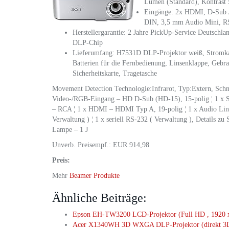
Lumen (Standard), Kontrast 
Eingänge: 2x HDMI, D-Sub 
DIN, 3,5 mm Audio Mini, R
Herstellergarantie: 2 Jahre PickUp-Service Deutschla
DLP-Chip
Lieferumfang: H7531D DLP-Projektor weiß, Stromka
Batterien für die Fernbedienung, Linsenklappe, Gebr
Sicherheitskarte, Tragetasche
Movement Detection Technologie:Infrarot, Typ:Extern, Schn
Video-/RGB-Eingang – HD D-Sub (HD-15), 15-polig ¦ 1 x 
– RCA ¦ 1 x HDMI – HDMI Typ A, 19-polig ¦ 1 x Audio Lin
Verwaltung ) ¦ 1 x seriell RS-232 ( Verwaltung ), Details zu
Lampe – 1 J
Unverb. Preisempf.: EUR 914,98
Preis:
Mehr
Beamer Produkte
Ähnliche Beiträge:
Epson EH-TW3200 LCD-Projektor (Full HD , 1920 x
Acer X1340WH 3D WXGA DLP-Projektor (direkt 3D-f