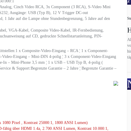
50.000:1
Analog, Cinch Video RCA, 3x Component (3 RCA), S-Video Mini
S232; Ausgänge: USB (Typ B), 12 V Trigger DC-out
St
nd, 1 Jahr auf die Lampe ohne Stundenbegrenzung, 5 Jahre auf den
H
bel, VGA-Kabel, Composite Video-Kabel, IR-Fernbedienung,
auchsanweisung auf CD, gedruckte Schnellstartanleitung, PIN-
Ak
vo
ittstellen:1 x Composite-Video-Eingang – RCA ¦ 1 x Component-
hi
S-Video-Eingang – Mini-DIN 4-polig ¦ 3 x Component-Video-Eingang
tä
e-In – Mini-Phone 3,5 mm ¦ 1 x USB – USB Typ B, 4-polig (
 Service & Support:Begrenzte Garantie – 2 Jahre ¦ Begrenzte Garantie –
 1080 Pixel , Kontrast 25000:1, 1800 ANSI Lumen)
ähig über HDMI 1.4a, 2.700 ANSI Lumen, Kontrast 10.000:1,