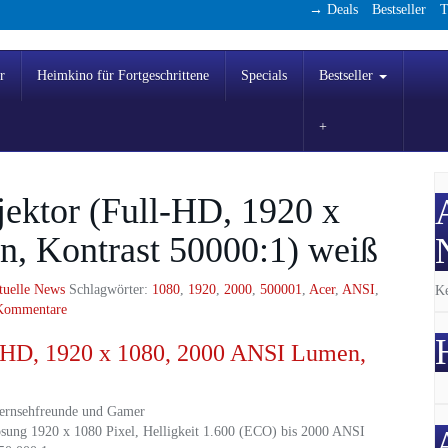
→ Deals
Bestseller
T
r
Heimkino für Fortgeschrittene
Specials
Bestseller
ktor (Full-HD, 1920 x
, Kontrast 50000:1) weiß
tuelle News
Schlagwörter:
1080
,
1920
,
2000
,
500001
,
Acer
,
ANSI
,
Ke
Kommentare
-HD, 1920 x 1080, 2000 ANSI Lumen,
Fernsehfreunde und Gamer
ösung 1920 x 1080 Pixel, Helligkeit 1.600 (ECO) bis 2000 ANSI