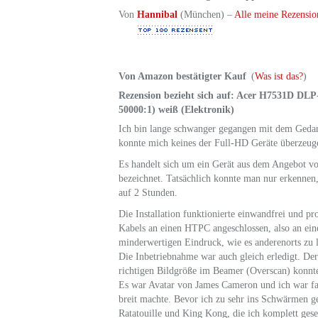
Von
Hannibal
(München) –
Alle meine Rezensio
Von Amazon bestätigter Kauf
(
Was ist das?
)
Rezension bezieht sich auf:
Acer H7531D DLP-P
50000:1) weiß (Elektronik)
Ich bin lange schwanger gegangen mit dem Gedan
konnte mich keines der Full-HD Geräte überzeug
Es handelt sich um ein Gerät aus dem Angebot v
bezeichnet. Tatsächlich konnte man nur erkennen,
auf 2 Stunden.
Die Installation funktionierte einwandfrei und 
Kabels an einen HTPC angeschlossen, also an ei
minderwertigen Eindruck, wie es anderenorts zu 
Die Inbetriebnahme war auch gleich erledigt. De
richtigen Bildgröße im Beamer (Overscan) konnte 
Es war Avatar von James Cameron und ich war faz
breit machte. Bevor ich zu sehr ins Schwärmen ger
Ratatouille und King Kong, die ich komplett ges