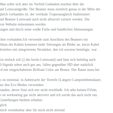
Man sollte sich aber im Vorfeld Gedanken machen über die
 und Leinwandgröße. Der Beamer muss ziemlich genau in der Mitte der
eich vorhanden ist, der vertikale Trapezausgleich funktioniert
nd Beamer-Leinwand auch nicht allzuviel variiert werden. Die
Acer-Website entnommen werden.
elungen und durch seine weiße Farbe und handlichen Abmessungen
ichen vorhanden.Ich verwende zum Anschluss des Beamers ein
hluss des Kabels kommen mehr Störungen als Bilder an, kurze Kabel
eilers mit integriertem Verstärker, den ich sowieso benötigte, war
t einfach toll (2,4m breite Leinwand) und lässt sich beliebig nach
Signale sehen auch gut aus, fallen gegenüber HD aber natürlich
dard mit eingeschaltetem Brilliant Color am Besten. Der Raum muss bei
ist minimal, in Anbetracht der Vorteile (Längere Lampenlebensdauer,
 nur den Eco-Modus verwenden.
handen, deren Sinn sich mir nicht erschließt. Ich sehe keinen Effekt,
 ist werksseitig gar nicht aktiviert und ich werde das auch nicht tun.
instellungen bleiben erhalten.
glich.
tlich vernehmbar aber für mich nicht störend.