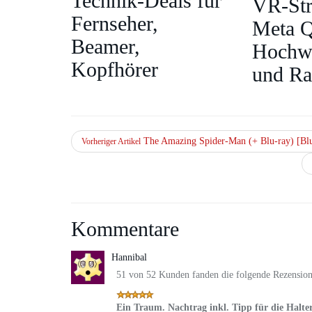
Technik-Deals für
VR‑St
Fernseher,
Meta Q
Beamer,
Hochwe
Kopfhörer
und R
The Amazing Spider-Man (+ Blu-ray) [Bl
Vorheriger Artikel
Kommentare
Hannibal
51 von 52 Kunden fanden die folgende Rezension 
Ein Traum. Nachtrag inkl. Tipp für die Halte