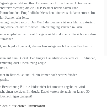
egenbogeneffekt sichtbar. Es waren, auch in schnellen Actionszenen
neffekte sichtbar, die ein DLP-Beamer bereit halten kann.
m Normalmodus. Empfindliche Menschen könnten sich daran stören. Im
er Beamer sehr leise.
ienung reagiert sofort. Das Menü des Beamers ist sehr klar strukturiert
ung werde ich erst zur ersten Filterreinigung schauen müssen.
mer empfohlen hat, passt übrigens nicht und man sollte sich nach dem
er umsehen.
, mich jedoch gefreut, dass es heutzutage noch Transporttaschen im
den auf dem Buckel. Der längste Dauerbetrieb dauerte ca. 15 Stunden,
Ermüdung oder Überhitzung zeigte.
terne.
mer in Betrieb ist und ich bin immer noch sehr zufrieden.
gesehe.
er Bezeichnung B1, die leider nicht bei Amazon angeboten wird.
macht einen wertigen Eindruck. Dabei kostete sie auch nur knapp 30
 Dachschrägen geeignet!
 den hilfreichsten Rezensionen