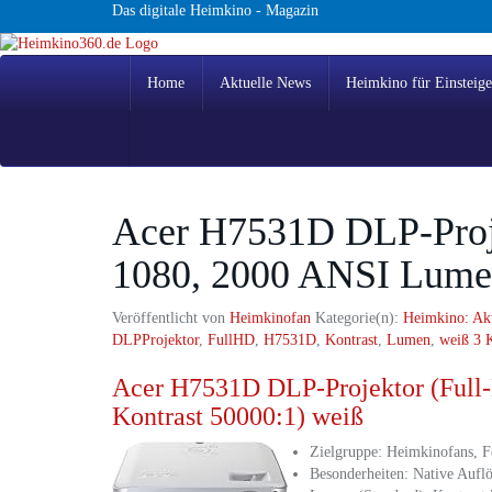
Skip
Das digitale Heimkino - Magazin
to
main
content
Home
Aktuelle News
Heimkino für Einsteige
Acer H7531D DLP-Proje
1080, 2000 ANSI Lumen
Veröffentlicht von
Heimkinofan
Kategorie(n):
Heimkino: Ak
DLPProjektor
,
FullHD
,
H7531D
,
Kontrast
,
Lumen
,
weiß
3 
Acer H7531D DLP-Projektor (Full
Kontrast 50000:1) weiß
Zielgruppe: Heimkinofans, 
Besonderheiten: Native Aufl