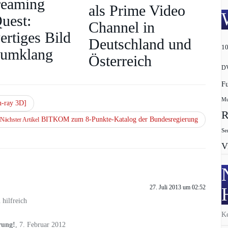
reaming
als Prime Video
uest:
Channel in
rtiges Bild
Deutschland und
1
aumklang
Österreich
D
F
Mu
u-ray 3D]
R
BITKOM zum 8-Punkte-Katalog der Bundesregierung
Nächster Artikel
Se
V
27. Juli 2013 um 02:52
hilfreich
Ke
rung!
,
7. Februar 2012