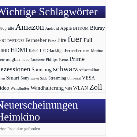
Wichtige Schlagwörter
Amazon
Bluray
Apple
080p
alle
BITKOM
Android
fuer
Fire
Full
Fernseher
VBT
DVBT/C/S2
Filme
HDMI
LEDBacklightFernseher
ullHD
Kabel
max.
Monitor
Prime
neigbar
neue
Philips
sic
Panasonic
Plasma
schwarz
ezessionen
Samsung
schwenkbar
Smart
VESA
Streaming
Sony
rien
startet
Universal
Stick
Zoll
ideo
Wandhalterung
WLAN
Wandhalter
WiFi
Neuerscheinungen
Heimkino
ine Produkte gefunden.