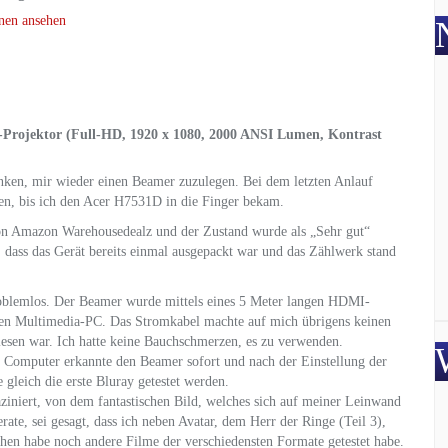
nen ansehen
rojektor (Full-HD, 1920 x 1080, 2000 ANSI Lumen, Kontrast
ken, mir wieder einen Beamer zuzulegen. Bei dem letzten Anlauf
en, bis ich den Acer H7531D in die Finger bekam.
on Amazon Warehousedealz und der Zustand wurde als „Sehr gut“
 dass das Gerät bereits einmal ausgepackt war und das Zählwerk stand
problemlos. Der Beamer wurde mittels eines 5 Meter langen HDMI-
nen Multimedia-PC. Das Stromkabel machte auf mich übrigens keinen
lesen war. Ich hatte keine Bauchschmerzen, es zu verwenden.
r Computer erkannte den Beamer sofort und nach der Einstellung der
gleich die erste Bluray getestet werden.
iniert, von dem fantastischen Bild, welches sich auf meiner Leinwand
ate, sei gesagt, dass ich neben Avatar, dem Herr der Ringe (Teil 3),
ehen habe noch andere Filme der verschiedensten Formate getestet habe.