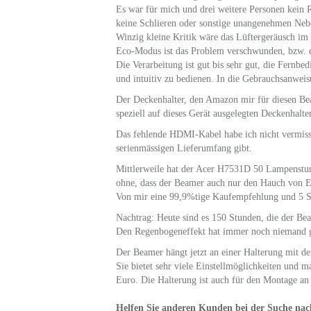
Es war für mich und drei weitere Personen kein R
keine Schlieren oder sonstige unangenehmen Nebe
Winzig kleine Kritik wäre das Lüftergeräusch i
Eco-Modus ist das Problem verschwunden, bzw. d
Die Verarbeitung ist gut bis sehr gut, die Fernbed
und intuitiv zu bedienen. In die Gebrauchsanweis
Der Deckenhalter, den Amazon mir für diesen Bea
speziell auf dieses Gerät ausgelegten Deckenhalt
Das fehlende HDMI-Kabel habe ich nicht vermisst
serienmässigen Lieferumfang gibt.
Mittlerweile hat der Acer H7531D 50 Lampenstun
ohne, dass der Beamer auch nur den Hauch von 
Von mir eine 99,9%tige Kaufempfehlung und 5 S
Nachtrag: Heute sind es 150 Stunden, die der Bea
Den Regenbogeneffekt hat immer noch niemand 
Der Beamer hängt jetzt an einer Halterung mit d
Sie bietet sehr viele Einstellmöglichkeiten und 
Euro. Die Halterung ist auch für den Montage an
Helfen Sie anderen Kunden bei der Suche nach