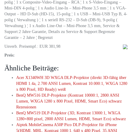
polig ¦ 1 x Composite-Video-Eingang – RCA ¦ 1 x S-Video-Eingang –
Mini-DIN 4-polig ¦ 1 x Audio Line-In – Mini-Phone 3,5 mm ¦ 1 x VGA-
Output – HD D-Sub (HD-15), 15-polig ¦ 1 x USB – Mini-USB Typ B, 4-
polig ( Verwaltung ) ¦ 1 x seriell RS-232 – D-Sub (DB-9), 9-polig (
Verwaltung ) ¦ 1 x Audio Line-Out – Mini-Phone 3,5 mm, Service &
Support:2 Jahre Garantie, Details zu Service & Support:Begrenzte
Garantie – 2 Jahre ¦ Begrenzt
Unverb. Preisempf.: EUR 381,98
Preis:
Ähnliche Beiträge:
Acer X1340WH 3D WXGA DLP-Projektor (direkt 3D-fähig über
HDMI 1.4a, 2.700 ANSI Lumen, Kontrast 10.000:1, WXGA 1280
x 800 Pixel, HD Ready) weiß
BenQ MW516 DLP-Projektor (Kontrast 10000:1, 2800 ANSI
Lumen, WXGA 1280 x 800 Pixel, HDMI, Smart Eco) schwarz
Rezessionen
BenQ MW519 DLP-Projektor (3D, Kontrast 13000:1, WXGA
1280×800 pixel, 2800 ANSI Lumen, HDMI, Smart Eco) schwarz
Aiptek MobileCinema A50P Pico DLP-Projektor für iPhone
5(HDMI, MHL, Kontrast 1000:1, 640 x 480 Pixel, 35 ANSI