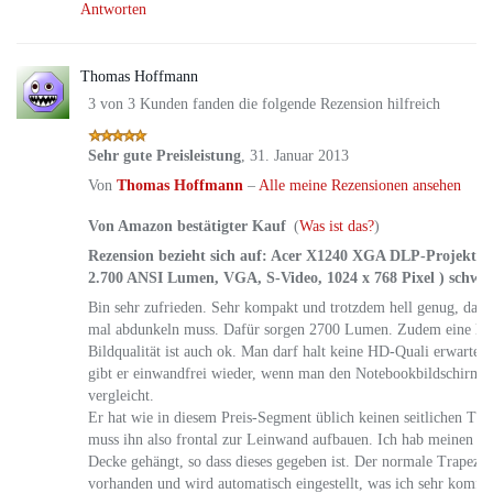
Antworten
Thomas Hoffmann
3 von 3 Kunden fanden die folgende Rezension hilfreich
Sehr gute Preisleistung
,
31. Januar 2013
Von
Thomas Hoffmann
–
Alle meine Rezensionen ansehen
Von Amazon bestätigter Kauf
(
Was ist das?
)
Rezension bezieht sich auf:
Acer X1240 XGA DLP-Projektor (
2.700 ANSI Lumen, VGA, S-Video, 1024 x 768 Pixel ) schwar
Bin sehr zufrieden. Sehr kompakt und trotzdem hell genug, das
mal abdunkeln muss. Dafür sorgen 2700 Lumen. Zudem eine la
Bildqualität ist auch ok. Man darf halt keine HD-Quali erwarte
gibt er einwandfrei wieder, wenn man den Notebookbildschirm 
vergleicht.
Er hat wie in diesem Preis-Segment üblich keinen seitlichen Tr
muss ihn also frontal zur Leinwand aufbauen. Ich hab meinen Be
Decke gehängt, so dass dieses gegeben ist. Der normale Trapezau
vorhanden und wird automatisch eingestellt, was ich sehr komfor