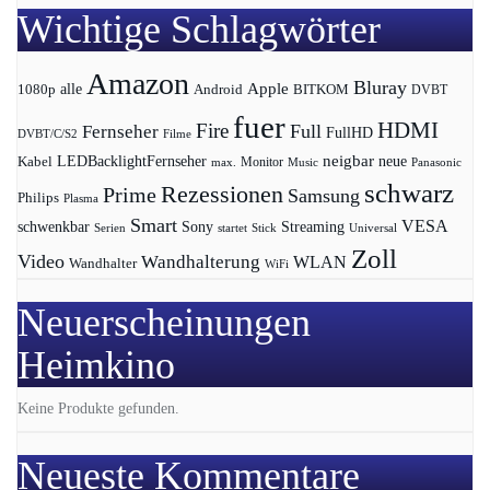
Wichtige Schlagwörter
Amazon
Bluray
Apple
1080p
alle
BITKOM
Android
DVBT
fuer
HDMI
Fire
Full
Fernseher
FullHD
DVBT/C/S2
Filme
LEDBacklightFernseher
neigbar
neue
Kabel
max.
Monitor
Music
Panasonic
schwarz
Rezessionen
Prime
Samsung
Philips
Plasma
Smart
VESA
Streaming
schwenkbar
Sony
Serien
startet
Universal
Stick
Zoll
Video
Wandhalterung
WLAN
Wandhalter
WiFi
Neuerscheinungen
Heimkino
Keine Produkte gefunden.
Neueste Kommentare