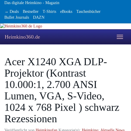
Skip
Das digitale Heimkino - Magazin
to
→ Deals
Bestseller
T-Shirts
eBooks
Taschenbücher
main
Bullet Journals
DAZN
content
Heimkino360.de
Toggle
naviga
Acer X1240 XGA DLP-
Projektor (Kontrast
10.000:1, 2.700 ANSI
Lumen, VGA, S-Video,
1024 x 768 Pixel ) schwarz
Rezessionen
Veröffentlicht von
Heimkinofan
Kategorie(n):
Heimkino: Aktuelle News