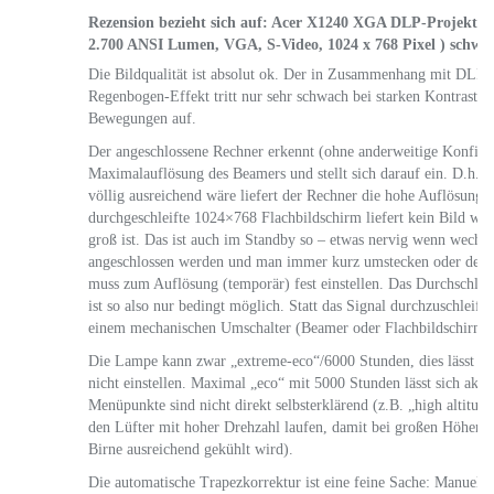
Rezension bezieht sich auf:
Acer X1240 XGA DLP-Projektor (
2.700 ANSI Lumen, VGA, S-Video, 1024 x 768 Pixel ) schwar
Die Bildqualität ist absolut ok. Der in Zusammenhang mit DLP
Regenbogen-Effekt tritt nur sehr schwach bei starken Kontrasten
Bewegungen auf.
Der angeschlossene Rechner erkennt (ohne anderweitige Konfigur
Maximalauflösung des Beamers und stellt sich darauf ein. D.h. s
völlig ausreichend wäre liefert der Rechner die hohe Auflösung 
durchgeschleifte 1024×768 Flachbildschirm liefert kein Bild wei
groß ist. Das ist auch im Standby so – etwas nervig wenn wechs
angeschlossen werden und man immer kurz umstecken oder den 
muss zum Auflösung (temporär) fest einstellen. Das Durchschlei
ist so also nur bedingt möglich. Statt das Signal durchzuschleifen
einem mechanischen Umschalter (Beamer oder Flachbildschirm) 
Die Lampe kann zwar „extreme-eco“/6000 Stunden, dies lässt s
nicht einstellen. Maximal „eco“ mit 5000 Stunden lässt sich akti
Menüpunkte sind nicht direkt selbsterklärend (z.B. „high altitud
den Lüfter mit hoher Drehzahl laufen, damit bei großen Höhen, 
Birne ausreichend gekühlt wird).
Die automatische Trapezkorrektur ist eine feine Sache: Manuell ei