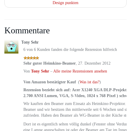
Design punkten
Kommentare
Tony Sehr
6 von 6 Kunden fanden die folgende Rezension hilfreich
Sehr guter Heimkino-Beamer
,
27. Dezember 2012
Von
Tony Sehr
–
Alle meine Rezensionen ansehen
Von Amazon bestätigter Kauf
(
Was ist das?
)
Rezension bezieht sich auf:
Acer X1240 XGA DLP-Projektor (
2.700 ANSI Lumen, VGA, S-Video, 1024 x 768 Pixel ) schwar
Wir kauften den Beamer zum Einsatz als Heimkino-Projektor. Es i
Beamer und wir besitzen ihn mittlerweile seit 6 Wochen und sin
zufrieden. Haben den Beamer als WG-Beamer in der Küche steh
Dort ist es eigentlich selten völlig dunkel (Fenster ohne Verdun
eine Lampe angeschalten ist oder der Beamer am Tag im Innenr