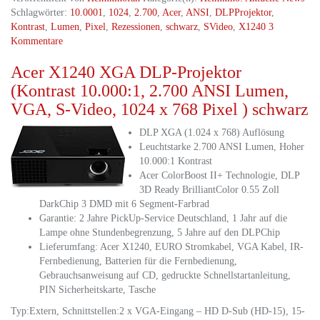
Schlagwörter:
10.0001
,
1024
,
2.700
,
Acer
,
ANSI
,
DLPProjektor
,
Kontrast
,
Lumen
,
Pixel
,
Rezessionen
,
schwarz
,
SVideo
,
X1240
3
Kommentare
Acer X1240 XGA DLP-Projektor
(Kontrast 10.000:1, 2.700 ANSI Lumen,
VGA, S-Video, 1024 x 768 Pixel ) schwarz
DLP XGA (1.024 x 768) Auflösung
Leuchtstarke 2.700 ANSI Lumen, Hoher
10.000:1 Kontrast
Acer ColorBoost II+ Technologie, DLP
3D Ready BrilliantColor 0.55 Zoll
DarkChip 3 DMD mit 6 Segment-Farbrad
Garantie: 2 Jahre PickUp-Service Deutschland, 1 Jahr auf die
Lampe ohne Stundenbegrenzung, 5 Jahre auf den DLPChip
Lieferumfang: Acer X1240, EURO Stromkabel, VGA Kabel, IR-
Fernbedienung, Batterien für die Fernbedienung,
Gebrauchsanweisung auf CD, gedruckte Schnellstartanleitung,
PIN Sicherheitskarte, Tasche
Typ:Extern, Schnittstellen:2 x VGA-Eingang – HD D-Sub (HD-15), 15-