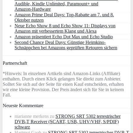
Audible, Kindle Unlimited, Paramount+ und
Amazon‑Hardware
Amazon Prime Deal Days: Top-Rabatte am 7. und 8.
Oktober nutzen
Neue Echo Show 8 und Echo Show 11: Displays von
Amazon mit verbessertem Klang und Alexa
Amazon präsentiert Echo Dot Max und Echo Studio
Second Chance Deal Days: Günstige Heimkino-
Schnäppchen bei Amazons geprüften Retouren sichern
Partnerschaft
*Hinweis: In einzelnen Artikeln sind Amazon-Links (Affiliate)
enthalten. Durch einen Klick gelangen Sie direkt zum Anbieter.
Solltet Sie sich auf der Seite für einen Kauf entscheiden, erhalten
wir eine kleine Provision. Der Preis ändert sich für Sie in keinem
Fall.
Neueste Kommentare
marianne merkens
zu
STRONG SRT 5302 terrestrischer
DVB-T Receiver (SCART, USB, UHV/VHF, S/PDIF)
schwarz
Hartmut Gaab
zu
STRONG SRT 5302 terrestrischer DVB-T