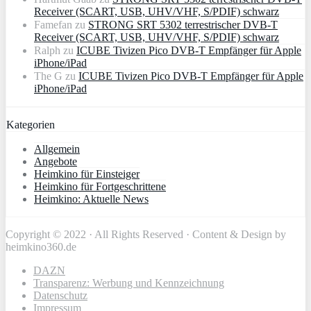
Receiver (SCART, USB, UHV/VHF, S/PDIF) schwarz
Famefan
zu
STRONG SRT 5302 terrestrischer DVB-T
Receiver (SCART, USB, UHV/VHF, S/PDIF) schwarz
Ralph
zu
ICUBE Tivizen Pico DVB-T Empfänger für Apple
iPhone/iPad
The G
zu
ICUBE Tivizen Pico DVB-T Empfänger für Apple
iPhone/iPad
Kategorien
Allgemein
Angebote
Heimkino für Einsteiger
Heimkino für Fortgeschrittene
Heimkino: Aktuelle News
Copyright © 2022 · All Rights Reserved · Content & Design by
heimkino360.de
DAZN
Transparenz: Werbung und Kennzeichnung
Datenschutz
Impressum