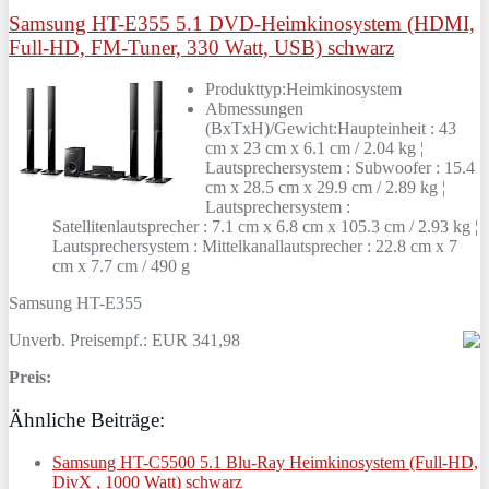
Samsung HT-E355 5.1 DVD-Heimkinosystem (HDMI,
Full-HD, FM-Tuner, 330 Watt, USB) schwarz
Produkttyp:Heimkinosystem
Abmessungen
(BxTxH)/Gewicht:Haupteinheit : 43
cm x 23 cm x 6.1 cm / 2.04 kg ¦
Lautsprechersystem : Subwoofer : 15.4
cm x 28.5 cm x 29.9 cm / 2.89 kg ¦
Lautsprechersystem :
Satellitenlautsprecher : 7.1 cm x 6.8 cm x 105.3 cm / 2.93 kg ¦
Lautsprechersystem : Mittelkanallautsprecher : 22.8 cm x 7
cm x 7.7 cm / 490 g
Samsung HT-E355
Unverb. Preisempf.: EUR 341,98
Preis:
Ähnliche Beiträge:
Samsung HT-C5500 5.1 Blu-Ray Heimkinosystem (Full-HD,
DivX , 1000 Watt) schwarz