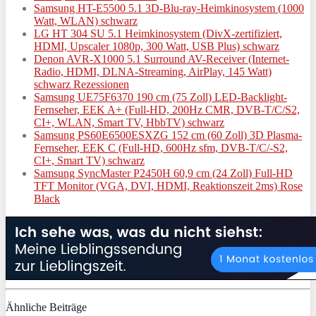
Samsung HT-E5500 5.1 3D-Blu-ray-Heimkinosystem (1000
Watt, WLAN) schwarz
LG HT 304 SU 5.1 Heimkinosystem (DivX-zertifiziert,
HDMI, Upscaler 1080p, 300 Watt, USB Plus) schwarz
Denon AVR-X1000 5.1 Surround AV-Receiver (Internet-
Radio, HDMI, DLNA-Streaming, AirPlay, 145 Watt)
schwarz Rezessionen
Samsung UE75F6370 190 cm (75 Zoll) LED-Backlight-
Fernseher, EEK A+ (Full-HD, 200Hz CMR, DVB-T/C/S2,
CI+, WLAN, Smart TV, HbbTV) schwarz
Samsung PS60E6500ESXZG 152 cm (60 Zoll) 3D Plasma-
Fernseher, EEK C (Full-HD, 600Hz sfm, DVB-T/C/-S2,
CI+, Smart TV) schwarz
Samsung SyncMaster P2450H 60,9 cm (24 Zoll) Full-HD
TFT Monitor (VGA, DVI, HDMI, Reaktionszeit 2ms) Rose
Black
Ähnliche Beiträge