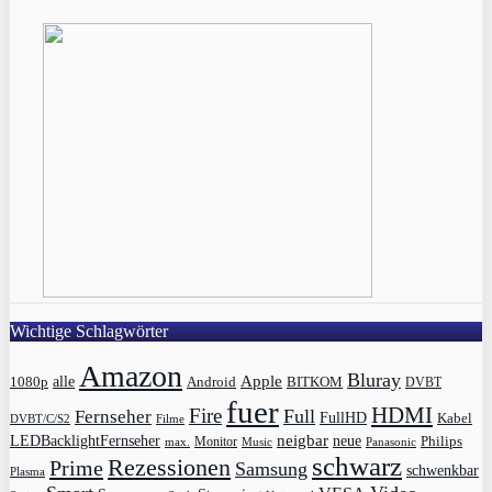
Wichtige Schlagwörter
Amazon
Bluray
Apple
1080p
alle
BITKOM
Android
DVBT
fuer
HDMI
Fire
Full
Fernseher
FullHD
Kabel
DVBT/C/S2
Filme
LEDBacklightFernseher
neigbar
neue
Philips
max.
Monitor
Music
Panasonic
schwarz
Rezessionen
Prime
Samsung
schwenkbar
Plasma