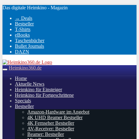
Skip
Das digitale Heimkino - Magazin
to
→ Deals
main
Bestseller
content
T-Shirts
eBooks
Taschenbücher
Bullet Journals
DAZN
Heimkino360.de
Toggle
navigation
Home
Aktuelle News
Heimkino für Einsteiger
Heimkino für Fortgeschrittene
Specials
Bestseller
Amazon-Hardware im Angebot
4K UHD Beamer Bestseller
4K Fernseher Bestseller
AV-Receiver: Bestseller
Beamer: Bestseller