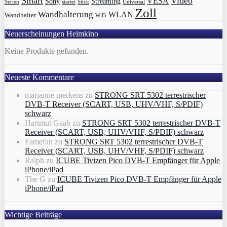
Smart
Video
VESA
Streaming
Sony
Serien
startet
Universal
Stick
Zoll
Wandhalterung
WLAN
Wandhalter
WiFi
Neuerscheinungen Heimkino
Keine Produkte gefunden.
Neueste Kommentare
marianne merkens
zu
STRONG SRT 5302 terrestrischer
DVB-T Receiver (SCART, USB, UHV/VHF, S/PDIF)
schwarz
Hartmut Gaab
zu
STRONG SRT 5302 terrestrischer DVB-T
Receiver (SCART, USB, UHV/VHF, S/PDIF) schwarz
Famefan
zu
STRONG SRT 5302 terrestrischer DVB-T
Receiver (SCART, USB, UHV/VHF, S/PDIF) schwarz
Ralph
zu
ICUBE Tivizen Pico DVB-T Empfänger für Apple
iPhone/iPad
The G
zu
ICUBE Tivizen Pico DVB-T Empfänger für Apple
iPhone/iPad
Wichtige Beiträge