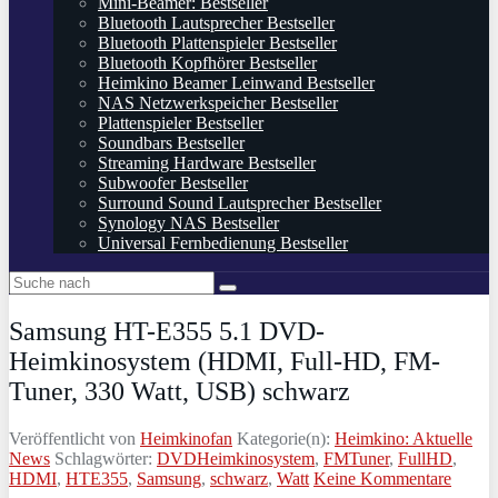
Mini-Beamer: Bestseller
Bluetooth Lautsprecher Bestseller
Bluetooth Plattenspieler Bestseller
Bluetooth Kopfhörer Bestseller
Heimkino Beamer Leinwand Bestseller
NAS Netzwerkspeicher Bestseller
Plattenspieler Bestseller
Soundbars Bestseller
Streaming Hardware Bestseller
Subwoofer Bestseller
Surround Sound Lautsprecher Bestseller
Synology NAS Bestseller
Universal Fernbedienung Bestseller
Samsung HT-E355 5.1 DVD-
Heimkinosystem (HDMI, Full-HD, FM-
Tuner, 330 Watt, USB) schwarz
Veröffentlicht von
Heimkinofan
Kategorie(n):
Heimkino: Aktuelle
News
Schlagwörter:
DVDHeimkinosystem
,
FMTuner
,
FullHD
,
HDMI
,
HTE355
,
Samsung
,
schwarz
,
Watt
Keine Kommentare