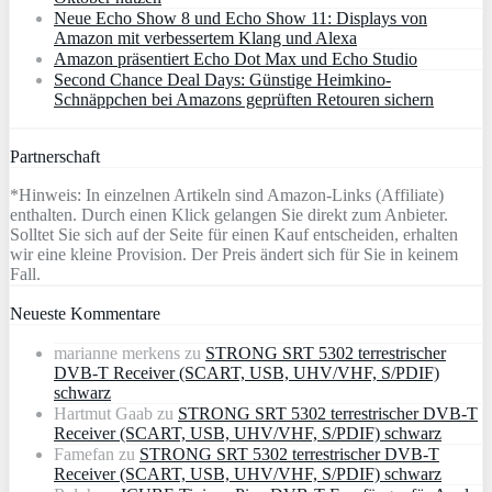
Neue Echo Show 8 und Echo Show 11: Displays von
Amazon mit verbessertem Klang und Alexa
Amazon präsentiert Echo Dot Max und Echo Studio
Second Chance Deal Days: Günstige Heimkino-
Schnäppchen bei Amazons geprüften Retouren sichern
Partnerschaft
*Hinweis: In einzelnen Artikeln sind Amazon-Links (Affiliate)
enthalten. Durch einen Klick gelangen Sie direkt zum Anbieter.
Solltet Sie sich auf der Seite für einen Kauf entscheiden, erhalten
wir eine kleine Provision. Der Preis ändert sich für Sie in keinem
Fall.
Neueste Kommentare
marianne merkens
zu
STRONG SRT 5302 terrestrischer
DVB-T Receiver (SCART, USB, UHV/VHF, S/PDIF)
schwarz
Hartmut Gaab
zu
STRONG SRT 5302 terrestrischer DVB-T
Receiver (SCART, USB, UHV/VHF, S/PDIF) schwarz
Famefan
zu
STRONG SRT 5302 terrestrischer DVB-T
Receiver (SCART, USB, UHV/VHF, S/PDIF) schwarz