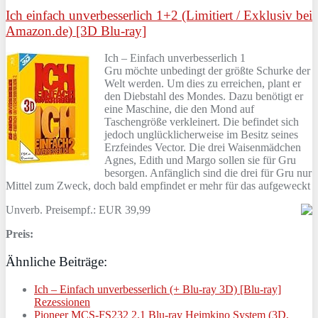
Ich einfach unverbesserlich 1+2 (Limitiert / Exklusiv bei
Amazon.de) [3D Blu-ray]
Ich – Einfach unverbesserlich 1
Gru möchte unbedingt der größte Schurke der
Welt werden. Um dies zu erreichen, plant er
den Diebstahl des Mondes. Dazu benötigt er
eine Maschine, die den Mond auf
Taschengröße verkleinert. Die befindet sich
jedoch unglücklicherweise im Besitz seines
Erzfeindes Vector. Die drei Waisenmädchen
Agnes, Edith und Margo sollen sie für Gru
besorgen. Anfänglich sind die drei für Gru nur
Mittel zum Zweck, doch bald empfindet er mehr für das aufgeweckt
Unverb. Preisempf.: EUR 39,99
Preis:
Ähnliche Beiträge:
Ich – Einfach unverbesserlich (+ Blu-ray 3D) [Blu-ray]
Rezessionen
Pioneer MCS-FS232 2.1 Blu-ray Heimkino System (3D,