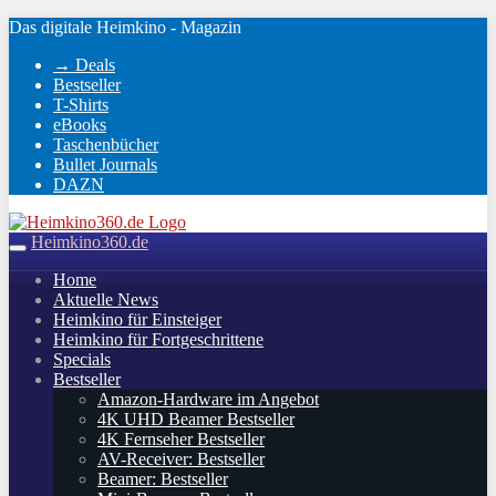
Skip
Das digitale Heimkino - Magazin
to
→ Deals
main
Bestseller
content
T-Shirts
eBooks
Taschenbücher
Bullet Journals
DAZN
Heimkino360.de
Toggle
navigation
Home
Aktuelle News
Heimkino für Einsteiger
Heimkino für Fortgeschrittene
Specials
Bestseller
Amazon-Hardware im Angebot
4K UHD Beamer Bestseller
4K Fernseher Bestseller
AV-Receiver: Bestseller
Beamer: Bestseller