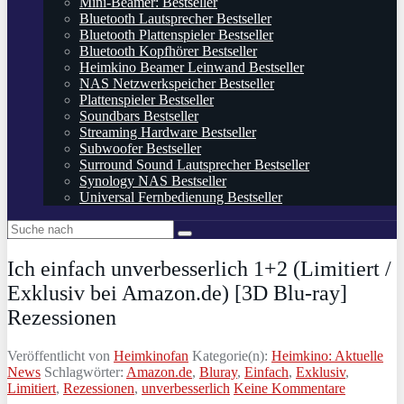
Mini-Beamer: Bestseller
Bluetooth Lautsprecher Bestseller
Bluetooth Plattenspieler Bestseller
Bluetooth Kopfhörer Bestseller
Heimkino Beamer Leinwand Bestseller
NAS Netzwerkspeicher Bestseller
Plattenspieler Bestseller
Soundbars Bestseller
Streaming Hardware Bestseller
Subwoofer Bestseller
Surround Sound Lautsprecher Bestseller
Synology NAS Bestseller
Universal Fernbedienung Bestseller
Ich einfach unverbesserlich 1+2 (Limitiert /
Exklusiv bei Amazon.de) [3D Blu-ray]
Rezessionen
Veröffentlicht von
Heimkinofan
Kategorie(n):
Heimkino: Aktuelle
News
Schlagwörter:
Amazon.de
,
Bluray
,
Einfach
,
Exklusiv
,
Limitiert
,
Rezessionen
,
unverbesserlich
Keine Kommentare