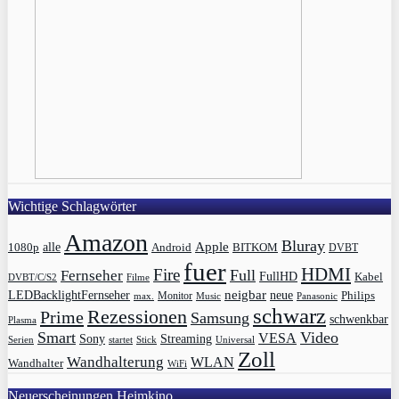
Wichtige Schlagwörter
Amazon
Bluray
Apple
1080p
alle
BITKOM
Android
DVBT
fuer
HDMI
Fire
Full
Fernseher
FullHD
Kabel
DVBT/C/S2
Filme
LEDBacklightFernseher
neigbar
neue
Philips
max.
Monitor
Music
Panasonic
schwarz
Rezessionen
Prime
Samsung
schwenkbar
Plasma
Smart
Video
VESA
Streaming
Sony
Serien
startet
Universal
Stick
Zoll
Wandhalterung
WLAN
Wandhalter
WiFi
Neuerscheinungen Heimkino