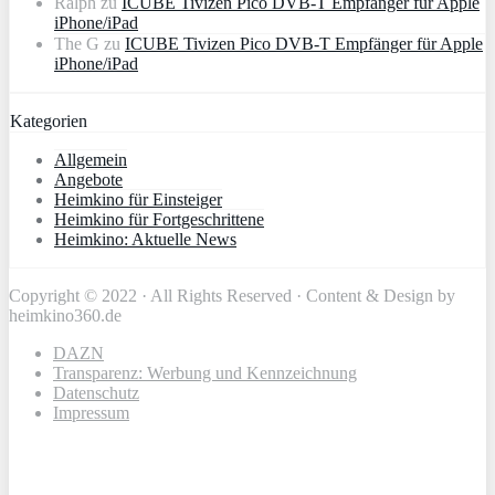
Ralph
zu
ICUBE Tivizen Pico DVB-T Empfänger für Apple
iPhone/iPad
The G
zu
ICUBE Tivizen Pico DVB-T Empfänger für Apple
iPhone/iPad
Kategorien
Allgemein
Angebote
Heimkino für Einsteiger
Heimkino für Fortgeschrittene
Heimkino: Aktuelle News
Copyright © 2022 · All Rights Reserved · Content & Design by
heimkino360.de
DAZN
Transparenz: Werbung und Kennzeichnung
Datenschutz
Impressum