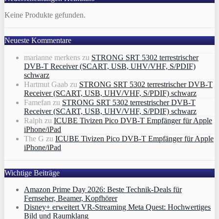
Keine Produkte gefunden.
Neueste Kommentare
marianne merkens
zu
STRONG SRT 5302 terrestrischer
DVB-T Receiver (SCART, USB, UHV/VHF, S/PDIF)
schwarz
Hartmut Gaab
zu
STRONG SRT 5302 terrestrischer DVB-T
Receiver (SCART, USB, UHV/VHF, S/PDIF) schwarz
Famefan
zu
STRONG SRT 5302 terrestrischer DVB-T
Receiver (SCART, USB, UHV/VHF, S/PDIF) schwarz
Ralph
zu
ICUBE Tivizen Pico DVB-T Empfänger für Apple
iPhone/iPad
The G
zu
ICUBE Tivizen Pico DVB-T Empfänger für Apple
iPhone/iPad
Wichtige Beiträge
Amazon Prime Day 2026: Beste Technik-Deals für
Fernseher, Beamer, Kopfhörer
Disney+ erweitert VR‑Streaming Meta Quest: Hochwertiges
Bild und Raumklang