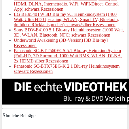
HDMI, DLNA, Internetradio, WiFi, WiFI-Direct, Control
App) schwarz Rezessionen
LG BH9540TW 3D Blu-ray 9.1 Heimkinosystem (1460
Watt, Ultra HD Upscaling, WLAN, Smart TV, Bluetooth,
drahtlose Rücklautsprecher) schwarz/silber Rezessionen
Sony BDV-E4100 5.1 Blu-ray Heimkinosystem (1000 Watt,
3D, W-LAN, Bluetooth, NFC) schwarz Rezessionen
Underworld Awakening (3D-Version) [3D Blu-ray]
Rezessionen
Panasonic SC-BTT560EGS 5.1 Blu-ray Heimkino System
(Full-HD, 3D Surround, 1000 Watt RMS, WLAN, DLNA,
2x HDMI) silber Rezessionen
Panasonic SC-BTX75EG-K 2.1 Blu-ray Heimkinosystem
schwarz Rezessionen
Ähnliche Beiträge