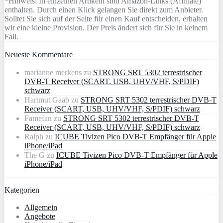
*Hinweis: In einzelnen Artikeln sind Amazon-Links (Affiliate)
enthalten. Durch einen Klick gelangen Sie direkt zum Anbieter.
Solltet Sie sich auf der Seite für einen Kauf entscheiden, erhalten
wir eine kleine Provision. Der Preis ändert sich für Sie in keinem
Fall.
Neueste Kommentare
marianne merkens
zu
STRONG SRT 5302 terrestrischer
DVB-T Receiver (SCART, USB, UHV/VHF, S/PDIF)
schwarz
Hartmut Gaab
zu
STRONG SRT 5302 terrestrischer DVB-T
Receiver (SCART, USB, UHV/VHF, S/PDIF) schwarz
Famefan
zu
STRONG SRT 5302 terrestrischer DVB-T
Receiver (SCART, USB, UHV/VHF, S/PDIF) schwarz
Ralph
zu
ICUBE Tivizen Pico DVB-T Empfänger für Apple
iPhone/iPad
The G
zu
ICUBE Tivizen Pico DVB-T Empfänger für Apple
iPhone/iPad
Kategorien
Allgemein
Angebote