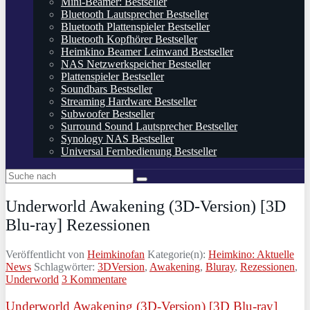
Mini-Beamer: Bestseller
Bluetooth Lautsprecher Bestseller
Bluetooth Plattenspieler Bestseller
Bluetooth Kopfhörer Bestseller
Heimkino Beamer Leinwand Bestseller
NAS Netzwerkspeicher Bestseller
Plattenspieler Bestseller
Soundbars Bestseller
Streaming Hardware Bestseller
Subwoofer Bestseller
Surround Sound Lautsprecher Bestseller
Synology NAS Bestseller
Universal Fernbedienung Bestseller
Underworld Awakening (3D-Version) [3D
Blu-ray] Rezessionen
Veröffentlicht von
Heimkinofan
Kategorie(n):
Heimkino: Aktuelle
News
Schlagwörter:
3DVersion
,
Awakening
,
Bluray
,
Rezessionen
,
Underworld
3 Kommentare
Underworld Awakening (3D-Version) [3D Blu-ray]