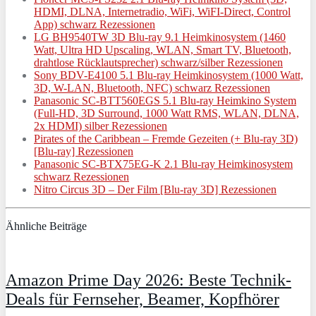
HDMI, DLNA, Internetradio, WiFi, WiFI-Direct, Control
App) schwarz Rezessionen
LG BH9540TW 3D Blu-ray 9.1 Heimkinosystem (1460
Watt, Ultra HD Upscaling, WLAN, Smart TV, Bluetooth,
drahtlose Rücklautsprecher) schwarz/silber Rezessionen
Sony BDV-E4100 5.1 Blu-ray Heimkinosystem (1000 Watt,
3D, W-LAN, Bluetooth, NFC) schwarz Rezessionen
Panasonic SC-BTT560EGS 5.1 Blu-ray Heimkino System
(Full-HD, 3D Surround, 1000 Watt RMS, WLAN, DLNA,
2x HDMI) silber Rezessionen
Pirates of the Caribbean – Fremde Gezeiten (+ Blu-ray 3D)
[Blu-ray] Rezessionen
Panasonic SC-BTX75EG-K 2.1 Blu-ray Heimkinosystem
schwarz Rezessionen
Nitro Circus 3D – Der Film [Blu-ray 3D] Rezessionen
Ähnliche Beiträge
Amazon Prime Day 2026: Beste Technik-
Deals für Fernseher, Beamer, Kopfhörer