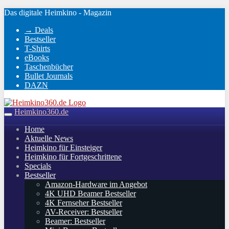
Skip
Das digitale Heimkino - Magazin
to
→ Deals
main
Bestseller
content
T-Shirts
eBooks
Taschenbücher
Bullet Journals
DAZN
Heimkino360.de
Toggle
navigation
Home
Aktuelle News
Heimkino für Einsteiger
Heimkino für Fortgeschrittene
Specials
Bestseller
Amazon-Hardware im Angebot
4K UHD Beamer Bestseller
4K Fernseher Bestseller
AV-Receiver: Bestseller
Beamer: Bestseller