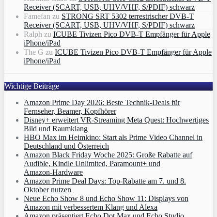
Receiver (SCART, USB, UHV/VHF, S/PDIF) schwarz
Famefan
zu
STRONG SRT 5302 terrestrischer DVB-T
Receiver (SCART, USB, UHV/VHF, S/PDIF) schwarz
Ralph
zu
ICUBE Tivizen Pico DVB-T Empfänger für Apple
iPhone/iPad
The G
zu
ICUBE Tivizen Pico DVB-T Empfänger für Apple
iPhone/iPad
Wichtige Beiträge
Amazon Prime Day 2026: Beste Technik-Deals für
Fernseher, Beamer, Kopfhörer
Disney+ erweitert VR‑Streaming Meta Quest: Hochwertiges
Bild und Raumklang
HBO Max im Heimkino: Start als Prime Video Channel in
Deutschland und Österreich
Amazon Black Friday Woche 2025: Große Rabatte auf
Audible, Kindle Unlimited, Paramount+ und
Amazon‑Hardware
Amazon Prime Deal Days: Top-Rabatte am 7. und 8.
Oktober nutzen
Neue Echo Show 8 und Echo Show 11: Displays von
Amazon mit verbessertem Klang und Alexa
Amazon präsentiert Echo Dot Max und Echo Studio