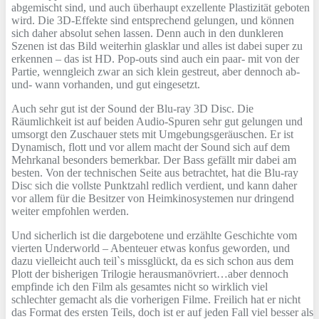
abgemischt sind, und auch überhaupt exzellente Plastizität geboten
wird. Die 3D-Effekte sind entsprechend gelungen, und können
sich daher absolut sehen lassen. Denn auch in den dunkleren
Szenen ist das Bild weiterhin glasklar und alles ist dabei super zu
erkennen – das ist HD. Pop-outs sind auch ein paar- mit von der
Partie, wenngleich zwar an sich klein gestreut, aber dennoch ab-
und- wann vorhanden, und gut eingesetzt.
Auch sehr gut ist der Sound der Blu-ray 3D Disc. Die
Räumlichkeit ist auf beiden Audio-Spuren sehr gut gelungen und
umsorgt den Zuschauer stets mit Umgebungsgeräuschen. Er ist
Dynamisch, flott und vor allem macht der Sound sich auf dem
Mehrkanal besonders bemerkbar. Der Bass gefällt mir dabei am
besten. Von der technischen Seite aus betrachtet, hat die Blu-ray
Disc sich die vollste Punktzahl redlich verdient, und kann daher
vor allem für die Besitzer von Heimkinosystemen nur dringend
weiter empfohlen werden.
Und sicherlich ist die dargebotene und erzählte Geschichte vom
vierten Underworld – Abenteuer etwas konfus geworden, und
dazu vielleicht auch teil`s missglückt, da es sich schon aus dem
Plott der bisherigen Trilogie herausmanövriert…aber dennoch
empfinde ich den Film als gesamtes nicht so wirklich viel
schlechter gemacht als die vorherigen Filme. Freilich hat er nicht
das Format des ersten Teils, doch ist er auf jeden Fall viel besser als