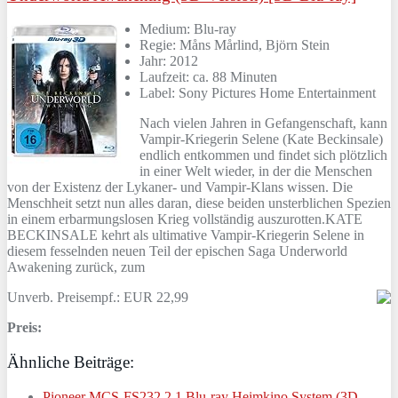
Medium: Blu-ray
Regie: Måns Mårlind, Björn Stein
Jahr: 2012
Laufzeit: ca. 88 Minuten
Label: Sony Pictures Home Entertainment
Nach vielen Jahren in Gefangenschaft, kann
Vampir-Kriegerin Selene (Kate Beckinsale)
endlich entkommen und findet sich plötzlich
in einer Welt wieder, in der die Menschen
von der Existenz der Lykaner- und Vampir-Klans wissen. Die
Menschheit setzt nun alles daran, diese beiden unsterblichen Spezien
in einem erbarmungslosen Krieg vollständig auszurotten.KATE
BECKINSALE kehrt als ultimative Vampir-Kriegerin Selene in
diesem fesselnden neuen Teil der epischen Saga Underworld
Awakening zurück, zum
Unverb. Preisempf.: EUR 22,99
Preis:
Ähnliche Beiträge:
Pioneer MCS-FS232 2.1 Blu-ray Heimkino System (3D,