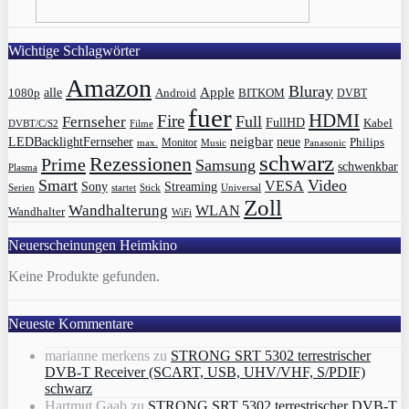
Wichtige Schlagwörter
Amazon
Bluray
Apple
1080p
alle
BITKOM
Android
DVBT
fuer
HDMI
Fire
Full
Fernseher
FullHD
Kabel
DVBT/C/S2
Filme
LEDBacklightFernseher
neigbar
neue
Philips
max.
Monitor
Music
Panasonic
schwarz
Rezessionen
Prime
Samsung
schwenkbar
Plasma
Smart
Video
VESA
Streaming
Sony
Serien
startet
Universal
Stick
Zoll
Wandhalterung
WLAN
Wandhalter
WiFi
Neuerscheinungen Heimkino
Keine Produkte gefunden.
Neueste Kommentare
marianne merkens
zu
STRONG SRT 5302 terrestrischer
DVB-T Receiver (SCART, USB, UHV/VHF, S/PDIF)
schwarz
Hartmut Gaab
zu
STRONG SRT 5302 terrestrischer DVB-T