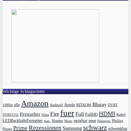
Wichtige Schlagwörter
Amazon
Bluray
Apple
1080p
alle
BITKOM
Android
DVBT
fuer
HDMI
Fire
Full
Fernseher
FullHD
Kabel
DVBT/C/S2
Filme
LEDBacklightFernseher
neigbar
neue
Philips
max.
Monitor
Music
Panasonic
schwarz
Rezessionen
Prime
Samsung
schwenkbar
Plasma