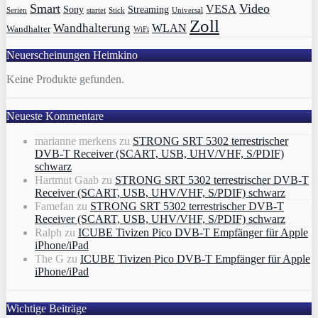
Smart
Video
VESA
Streaming
Sony
Serien
startet
Universal
Stick
Zoll
Wandhalterung
WLAN
Wandhalter
WiFi
Neuerscheinungen Heimkino
Keine Produkte gefunden.
Neueste Kommentare
marianne merkens
zu
STRONG SRT 5302 terrestrischer
DVB-T Receiver (SCART, USB, UHV/VHF, S/PDIF)
schwarz
Hartmut Gaab
zu
STRONG SRT 5302 terrestrischer DVB-T
Receiver (SCART, USB, UHV/VHF, S/PDIF) schwarz
Famefan
zu
STRONG SRT 5302 terrestrischer DVB-T
Receiver (SCART, USB, UHV/VHF, S/PDIF) schwarz
Ralph
zu
ICUBE Tivizen Pico DVB-T Empfänger für Apple
iPhone/iPad
The G
zu
ICUBE Tivizen Pico DVB-T Empfänger für Apple
iPhone/iPad
Wichtige Beiträge