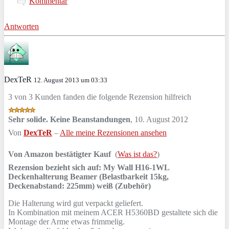
Kommentar
Antworten
DexTeR
12. August 2013 um 03:33
3 von 3 Kunden fanden die folgende Rezension hilfreich
Sehr solide. Keine Beanstandungen
,
10. August 2012
Von
DexTeR
–
Alle meine Rezensionen ansehen
Von Amazon bestätigter Kauf
(
Was ist das?
)
Rezension bezieht sich auf:
My Wall H16-1WL
Deckenhalterung Beamer (Belastbarkeit 15kg,
Deckenabstand: 225mm) weiß (Zubehör)
Die Halterung wird gut verpackt geliefert.
In Kombination mit meinem ACER H5360BD gestaltete sich die
Montage der Arme etwas frimmelig.