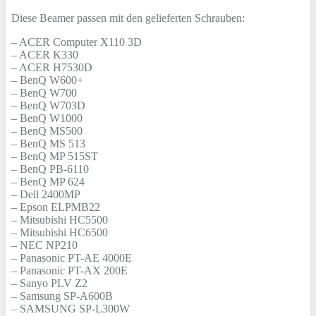
Diese Beamer passen mit den gelieferten Schrauben:
– ACER Computer X110 3D
– ACER K330
– ACER H7530D
– BenQ W600+
– BenQ W700
– BenQ W703D
– BenQ W1000
– BenQ MS500
– BenQ MS 513
– BenQ MP 515ST
– BenQ PB-6110
– BenQ MP 624
– Dell 2400MP
– Epson ELPMB22
– Mitsubishi HC5500
– Mitsubishi HC6500
– NEC NP210
– Panasonic PT-AE 4000E
– Panasonic PT-AX 200E
– Sanyo PLV Z2
– Samsung SP-A600B
– SAMSUNG SP-L300W