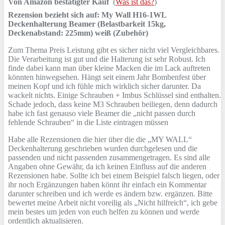
Von Amazon bestätigter Kauf
(
Was ist das?
)
Rezension bezieht sich auf:
My Wall H16-1WL
Deckenhalterung Beamer (Belastbarkeit 15kg,
Deckenabstand: 225mm) weiß (Zubehör)
Zum Thema Preis Leistung gibt es sicher nicht viel Vergleichbares.
Die Verarbeitung ist gut und die Halterung ist sehr Robust. Ich
finde dabei kann man über kleine Macken die im Lack auftreten
könnten hinwegsehen. Hängt seit einem Jahr Bombenfest über
meinen Kopf und ich fühle mich wirklich sicher darunter. Da
wackelt nichts. Einige Schrauben + Imbus Schlüssel sind enthalten.
Schade jedoch, dass keine M3 Schrauben beiliegen, denn dadurch
habe ich fast genauso viele Beamer die „nicht passen durch
fehlende Schrauben“ in die Liste eintragen müssen
Habe alle Rezensionen die hier über die die „MY WALL“
Deckenhalterung geschrieben wurden durchgelesen und die
passenden und nicht passenden zusammengetragen. Es sind alle
Angaben ohne Gewähr, da ich keinen Einfluss auf die anderen
Rezensionen habe. Sollte ich bei einem Beispiel falsch liegen, oder
ihr noch Ergänzungen haben könnt ihr einfach ein Kommentar
darunter schreiben und ich werde es ändern bzw. ergänzen. Bitte
bewertet meine Arbeit nicht voreilig als „Nicht hilfreich“, ich gebe
mein bestes um jeden von euch helfen zu können und werde
ordentlich aktualisieren.