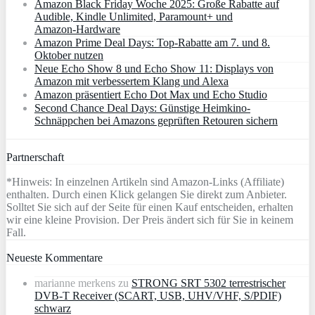
Amazon Black Friday Woche 2025: Große Rabatte auf
Audible, Kindle Unlimited, Paramount+ und
Amazon‑Hardware
Amazon Prime Deal Days: Top-Rabatte am 7. und 8.
Oktober nutzen
Neue Echo Show 8 und Echo Show 11: Displays von
Amazon mit verbessertem Klang und Alexa
Amazon präsentiert Echo Dot Max und Echo Studio
Second Chance Deal Days: Günstige Heimkino-
Schnäppchen bei Amazons geprüften Retouren sichern
Partnerschaft
*Hinweis: In einzelnen Artikeln sind Amazon-Links (Affiliate)
enthalten. Durch einen Klick gelangen Sie direkt zum Anbieter.
Solltet Sie sich auf der Seite für einen Kauf entscheiden, erhalten
wir eine kleine Provision. Der Preis ändert sich für Sie in keinem
Fall.
Neueste Kommentare
marianne merkens
zu
STRONG SRT 5302 terrestrischer
DVB-T Receiver (SCART, USB, UHV/VHF, S/PDIF)
schwarz