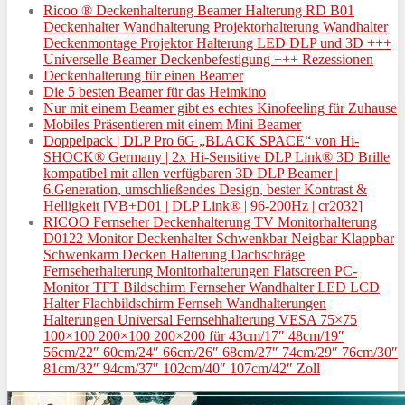
Ricoo ® Deckenhalterung Beamer Halterung RD B01
Deckenhalter Wandhalterung Projektorhalterung Wandhalter
Deckenmontage Projektor Halterung LED DLP und 3D +++
Universelle Beamer Deckenbefestigung +++ Rezessionen
Deckenhalterung für einen Beamer
Die 5 besten Beamer für das Heimkino
Nur mit einem Beamer gibt es echtes Kinofeeling für Zuhause
Mobiles Präsentieren mit einem Mini Beamer
Doppelpack | DLP Pro 6G „BLACK SPACE“ von Hi-
SHOCK® Germany | 2x Hi-Sensitive DLP Link® 3D Brille
kompatibel mit allen verfügbaren 3D DLP Beamer |
6.Generation, umschließendes Design, bester Kontrast &
Helligkeit [VB+D01 | DLP Link® | 96-200Hz | cr2032]
RICOO Fernseher Deckenhalterung TV Monitorhalterung
D0122 Monitor Deckenhalter Schwenkbar Neigbar Klappbar
Schwenkarm Decken Halterung Dachschräge
Fernseherhalterung Monitorhalterungen Flatscreen PC-
Monitor TFT Bildschirm Fernseher Wandhalter LED LCD
Halter Flachbildschirm Fernseh Wandhalterungen
Halterungen Universal Fernsehhalterung VESA 75×75
100×100 200×100 200×200 für 43cm/17″ 48cm/19″
56cm/22″ 60cm/24″ 66cm/26″ 68cm/27″ 74cm/29″ 76cm/30″
81cm/32″ 94cm/37″ 102cm/40″ 107cm/42″ Zoll