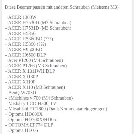
Diese Beamer passen mit anderen Schrauben (Meistens M3):
– ACER 1303W
– ACER H7530D (M3 Schrauben)
– ACER H7531D (M3 Schrauben)
– ACER H5350
– ACER H5360BD (???)
– ACER H5360 (???)
– ACER H9500BD
– ACER H6500 DLP
– Acer P1200 (M4 Schrauben)
– ACER P1266 (M3 Schrauben)
– ACER X 1311WH DLP
– ACER X1130P
– ACER X110P
– ACER X110 (M3 Schrauben)
– BenQ W703D
– eMachines v 700 (M4 Schrauben)
– MediaLy LCD H300-TV
– Mitsubishi HC7800 (Dank Kommentar eingetragen)
– Optoma HD600X
– Optoma HD700X/HD65
– OPTOMA EP774 DLP
– Optoma HD 65