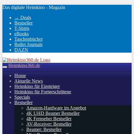
Skip
Das digitale Heimkino - Magazin
to
→ Deals
main
Bestseller
content
T-Shirts
eBooks
Taschenbücher
Bullet Journals
DAZN
Heimkino360.de
Toggle
navigation
Home
Aktuelle News
Heimkino für Einsteiger
Heimkino für Fortgeschrittene
Specials
Bestseller
Amazon-Hardware im Angebot
4K UHD Beamer Bestseller
4K Fernseher Bestseller
AV-Receiver: Bestseller
Beamer: Bestseller