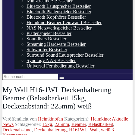
Mini-Beamer: Bestseller
Bluetooth Lautsprecher Bestseller
Bluetooth Plattenspieler Bestseller
Bluetooth Kopfhörer Bestseller
Heimkino Beamer Leinwand Bestseller
NAS Netzwerkspeicher Bestseller
Plattenspieler Bestseller
Soundbars Bestseller
Streaming Hardware Bestseller
Subwoofer Bestseller
Surround Sound Lautsprecher Bestseller
Synology NAS Bestseller
Universal Fernbedienung Bestseller
My Wall H16-1WL Deckenhalterung
Beamer (Belastbarkeit 15kg,
Deckenabstand: 225mm) weiß
Veröffentlicht von
Heimkinofan
Kategorie(n):
Heimkino: Aktuelle
News
Schlagwörter:
15kg
,
225mm
,
Beamer
,
Belastbarkeit
,
Deckenabstand
,
Deckenhalterung
,
H161WL
,
Wall
,
weiß
3