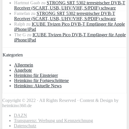
Hartmut Gaab
zu
STRONG SRT 5302 terrestrischer DVB-T
Receiver (SCART, USB, UHV/VHF, S/PDIF) schwarz
Famefan
zu
STRONG SRT 5302 terrestrischer DVB-T
Receiver (SCART, USB, UHV/VHF, S/PDIF) schwarz
Ralph
zu
ICUBE Tivizen Pico DVB-T Empfänger für Apple
iPhone/iPad
The G
zu
ICUBE Tivizen Pico DVB-T Empfänger für Apple
iPhone/iPad
Kategorien
Allgemein
Angebote
Heimkino für Einsteiger
Heimkino für Fortgeschrittene
Heimkino: Aktuelle News
Copyright © 2022 · All Rights Reserved · Content & Design by
heimkino360.de
DAZN
Transparenz: Werbung und Kennzeichnung
Datenschutz