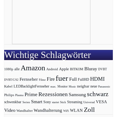
Wichtige Schlagwörter
Amazon
Bluray
Apple
1080p
alle
BITKOM
Android
DVBT
fuer
HDMI
Fire
Full
Fernseher
FullHD
DVBT/C/S2
Filme
LEDBacklightFernseher
neigbar
neue
Kabel
max.
Monitor
Music
Panasonic
schwarz
Rezessionen
Prime
Samsung
Philips
Plasma
Smart
VESA
Streaming
schwenkbar
Sony
Serien
startet
Universal
Stick
Zoll
Video
Wandhalterung
WLAN
Wandhalter
WiFi