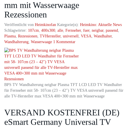
mm mit Wasserwaage
Rezessionen
Veröffentlicht von
Heimkinofan
Kategorie(n):
Heimkino: Aktuelle News
Schlagwörter:
107cm
,
400x300
,
alle
,
Fernseher
,
fuer
,
neigbar
,
passend
,
Plasma
,
Rezessionen
,
TVHersteller
,
universell
,
VESA
,
Wandhalter
,
Wandhalterung
,
Wasserwaage
1 Kommentar
BPS TV Wandhalterung neigbar Plasma TFT LCD LED TV Wandhalter
für Fernseher mit 58- 107cm (23 – 42″) TV VESA universell passend für
alle TV-Hersteller max VESA 400×300 mm mit Wasserwaage
VERSAND KOSTENFREI (DE)
eSmart Germany Universal TV