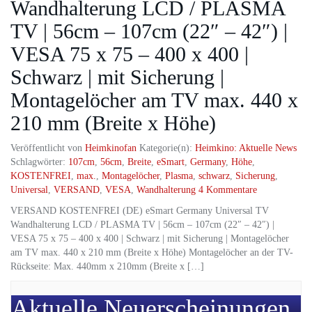
Wandhalterung LCD / PLASMA
TV | 56cm – 107cm (22″ – 42″) |
VESA 75 x 75 – 400 x 400 |
Schwarz | mit Sicherung |
Montagelöcher am TV max. 440 x
210 mm (Breite x Höhe)
Veröffentlicht von
Heimkinofan
Kategorie(n):
Heimkino: Aktuelle News
Schlagwörter:
107cm
,
56cm
,
Breite
,
eSmart
,
Germany
,
Höhe
,
KOSTENFREI
,
max.
,
Montagelöcher
,
Plasma
,
schwarz
,
Sicherung
,
Universal
,
VERSAND
,
VESA
,
Wandhalterung
4 Kommentare
VERSAND KOSTENFREI (DE) eSmart Germany Universal TV
Wandhalterung LCD / PLASMA TV | 56cm – 107cm (22″ – 42″) |
VESA 75 x 75 – 400 x 400 | Schwarz | mit Sicherung | Montagelöcher
am TV max. 440 x 210 mm (Breite x Höhe) Montagelöcher an der TV-
Rückseite: Max. 440mm x 210mm (Breite x […]
Aktuelle Neuerscheinungen