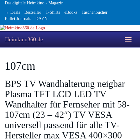
Skip
Das digitale Heimkino - Magazin
to
→ Deals
Bestseller
T-Shirts
eBooks
Taschenbücher
main
Bullet Journals
DAZN
content
Heimkino360.de
Toggle
naviga
107cm
BPS TV Wandhalterung neigbar
Plasma TFT LCD LED TV
Wandhalter für Fernseher mit 58-
107cm (23 – 42″) TV VESA
universell passend für alle TV-
Hersteller max VESA 400×300