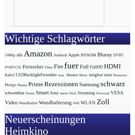
Wichtige Schlagwörter
Amazon
Bluray
Apple
1080p
alle
BITKOM
Android
DVBT
fuer
HDMI
Fire
Full
Fernseher
FullHD
DVBT/C/S2
Filme
LEDBacklightFernseher
neigbar
neue
Kabel
max.
Monitor
Music
Panasonic
schwarz
Rezessionen
Prime
Samsung
Philips
Plasma
Smart
VESA
Streaming
schwenkbar
Sony
Serien
startet
Universal
Stick
Zoll
Video
Wandhalterung
WLAN
Wandhalter
WiFi
Neuerscheinungen
Heimkino