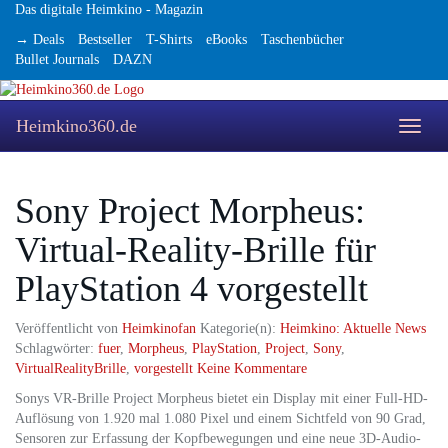
Skip
Das digitale Heimkino - Magazin
to
→ Deals
Bestseller
T-Shirts
eBooks
Taschenbücher
main
Bullet Journals
DAZN
content
Heimkino360.de
Toggle
naviga
Sony Project Morpheus:
Virtual-Reality-Brille für
PlayStation 4 vorgestellt
Veröffentlicht von
Heimkinofan
Kategorie(n):
Heimkino: Aktuelle News
Schlagwörter:
fuer
,
Morpheus
,
PlayStation
,
Project
,
Sony
,
VirtualRealityBrille
,
vorgestellt
Keine Kommentare
Sonys VR-Brille Project Morpheus bietet ein Display mit einer Full-HD-
Auflösung von 1.920 mal 1.080 Pixel und einem Sichtfeld von 90 Grad,
Sensoren zur Erfassung der Kopfbewegungen und eine neue 3D-Audio-