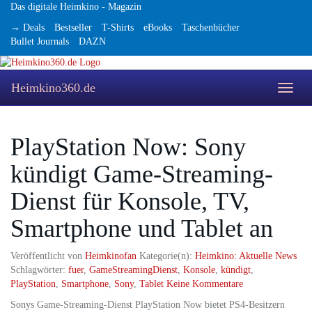
Skip
Das digitale Heimkino - Magazin
to
→ Deals
Bestseller
T-Shirts
eBooks
Taschenbücher
main
Bullet Journals
DAZN
content
Heimkino360.de
Toggle
naviga
PlayStation Now: Sony
kündigt Game-Streaming-
Dienst für Konsole, TV,
Smartphone und Tablet an
Veröffentlicht von
Heimkinofan
Kategorie(n):
Heimkino: Aktuelle News
Schlagwörter:
fuer
,
GameStreamingDienst
,
Konsole
,
kündigt
,
PlayStation
,
Smartphone
,
Sony
,
Tablet
Keine Kommentare
Sonys Game-Streaming-Dienst PlayStation Now bietet PS4-Besitzern