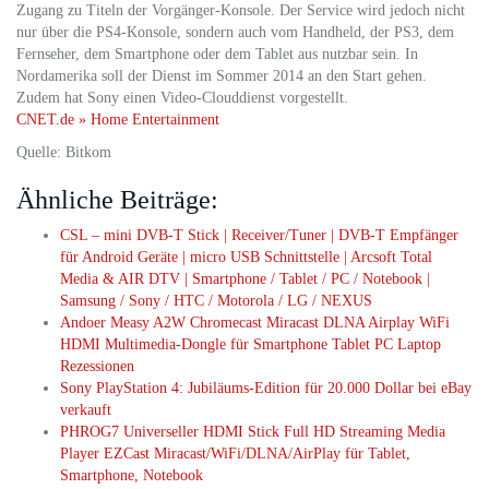
Zugang zu Titeln der Vorgänger-Konsole. Der Service wird jedoch nicht
nur über die PS4-Konsole, sondern auch vom Handheld, der PS3, dem
Fernseher, dem Smartphone oder dem Tablet aus nutzbar sein. In
Nordamerika soll der Dienst im Sommer 2014 an den Start gehen.
Zudem hat Sony einen Video-Clouddienst vorgestellt.
CNET.de » Home Entertainment
Quelle: Bitkom
Ähnliche Beiträge:
CSL – mini DVB-T Stick | Receiver/Tuner | DVB-T Empfänger
für Android Geräte | micro USB Schnittstelle | Arcsoft Total
Media & AIR DTV | Smartphone / Tablet / PC / Notebook |
Samsung / Sony / HTC / Motorola / LG / NEXUS
Andoer Measy A2W Chromecast Miracast DLNA Airplay WiFi
HDMI Multimedia-Dongle für Smartphone Tablet PC Laptop
Rezessionen
Sony PlayStation 4: Jubiläums-Edition für 20.000 Dollar bei eBay
verkauft
PHROG7 Universeller HDMI Stick Full HD Streaming Media
Player EZCast Miracast/WiFi/DLNA/AirPlay für Tablet,
Smartphone, Notebook