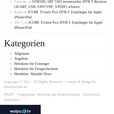
Famefan
zu
STRONG SRT 5302 terrestrischer DVB-T Receiver
(SCART, USB, UHV/VHF, S/PDIF) schwarz
Ralph
zu
ICUBE Tivizen Pico DVB-T Empfänger für Apple
iPhone/iPad
The G
zu
ICUBE Tivizen Pico DVB-T Empfänger für Apple
iPhone/iPad
Kategorien
Allgemein
Angebote
Heimkino für Einsteiger
Heimkino für Fortgeschrittene
Heimkino: Aktuelle News
Copyright © 2022 · All Rights Reserved · Content & Design by
heimkino360.de
DAZN
Transparenz: Werbung und Kennzeichnung
Datenschutz
Impressum