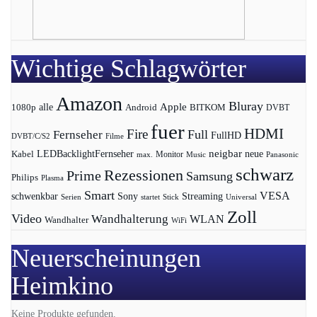
Wichtige Schlagwörter
Amazon
Bluray
Apple
1080p
alle
BITKOM
Android
DVBT
fuer
HDMI
Fire
Full
Fernseher
FullHD
DVBT/C/S2
Filme
LEDBacklightFernseher
neigbar
neue
Kabel
max.
Monitor
Music
Panasonic
schwarz
Rezessionen
Prime
Samsung
Philips
Plasma
Smart
VESA
Streaming
schwenkbar
Sony
Serien
startet
Universal
Stick
Zoll
Video
Wandhalterung
WLAN
Wandhalter
WiFi
Neuerscheinungen
Heimkino
Keine Produkte gefunden.