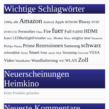
Wichtige Schlagwörter
Amazon
Bluray
Apple
1080p
alle
BITKOM
Android
DVBT
fuer
HDMI
Fire
Full
Fernseher
FullHD
DVBT/C/S2
Filme
LEDBacklightFernseher
neigbar
neue
Kabel
max.
Monitor
Music
Panasonic
schwarz
Rezessionen
Prime
Samsung
Philips
Plasma
Smart
VESA
Streaming
schwenkbar
Sony
Serien
startet
Universal
Stick
Zoll
Video
Wandhalterung
WLAN
Wandhalter
WiFi
Neuerscheinungen
Heimkino
Keine Produkte gefunden.
Neueste Kommentare