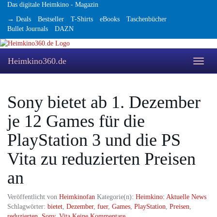
Skip
Das digitale Heimkino - Magazin
to
→ Deals
Bestseller
T-Shirts
eBooks
Taschenbücher
main
Bullet Journals
DAZN
content
Heimkino360.de
Toggle
naviga
Sony bietet ab 1. Dezember
je 12 Games für die
PlayStation 3 und die PS
Vita zu reduzierten Preisen
an
Veröffentlicht von
Heimkinofan
Kategorie(n):
Heimkino: Aktuelle News
Schlagwörter:
bietet
,
Dezember
,
fuer
,
Games
,
PlayStation
,
Preisen
,
reduzierten
,
Sony
,
Vita
Keine Kommentare