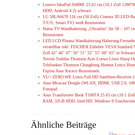
Lenovo IdeaPad S6000L 25,65 cm (10,1 Zoll 1280
HDD, Android 4.2) schwarz
LG 50LA6678 126 cm (50 Zoll) Cinema 3D LED-Ba
T/C/S, Smart TV) weiß Rezessionen
Hama TV-Wandhalterung „Ultraslim“ für 58 – 107 cm 
Rezessionen
LED LCD Plasma Wandhalterung Halterung Fernseher 
verstellbar inkl. FISCHER Zubehör VESA Standard
Zoll 42″ 46″ 47″ 50″ 51″ 52″ 55″ 60″ 65″ in Schwarz
Tevion Toshiba Thomson Acer Loewe Löwe Sharp Or
Telefunken Thomson Changhong Hisense Lenco His
Fujitsu Asus Xoceco Rezessionen
VU+ ZERO WE Linux Full HD Satelliten-Receiver 
Asus Miracast Dongle (WLAN, HDMI, USB 2.0, 1080
Fonepad
Asus Transformer Book T100TA 25.65 cm (10.1 Zoll
RAM, 32GB HDD, Intel HD, Windows 8 Touchscreen)
Ähnliche Beiträge