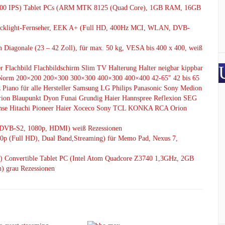
*800 IPS) Tablet PCs (ARM MTK 8125 (Quad Core), 1GB RAM, 16GB
cklight-Fernseher, EEK A+ (Full HD, 400Hz MCI, WLAN, DVB-
Diagonale (23 – 42 Zoll), für max. 50 kg, VESA bis 400 x 400, weiß
Flachbild Flachbildschirm Slim TV Halterung Halter neigbar kippbar
 Norm 200×200 200×300 300×300 400×300 400×400 42-65″ 42 bis 65
 Piano für alle Hersteller Samsung LG Philips Panasonic Sony Medion
ion Blaupunkt Dyon Funai Grundig Haier Hannspree Reflexion SEG
ense Hitachi Pioneer Haier Xoceco Sony TCL KONKA RCA Orion
(DVB-S2, 1080p, HDMI) weiß Rezessionen
p (Full HD), Dual Band,Streaming) für Memo Pad, Nexus 7,
) Convertible Tablet PC (Intel Atom Quadcore Z3740 1,3GHz, 2GB
 grau Rezessionen