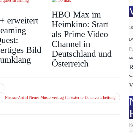
HBO Max im
+ erweitert
Heimkino: Start
reaming
1
als Prime Video
uest:
D
Channel in
rtiges Bild
F
Deutschland und
aumklang
Mu
Österreich
R
Se
V
Neuer Mustervertrag für externe Datenverarbeitung
Nächster Artikel
Ke