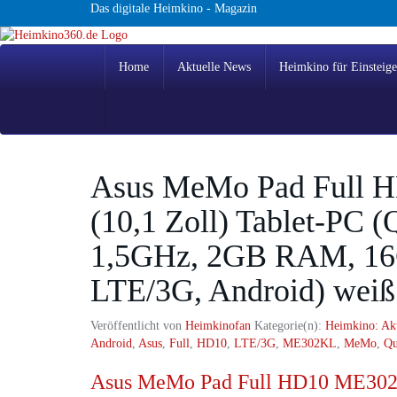
Skip
Das digitale Heimkino - Magazin
to
main
content
Home
Aktuelle News
Heimkino für Einsteige
Asus MeMo Pad Full 
(10,1 Zoll) Tablet-PC 
1,5GHz, 2GB RAM, 16
LTE/3G, Android) weiß
Veröffentlicht von
Heimkinofan
Kategorie(n):
Heimkino: Ak
Android
,
Asus
,
Full
,
HD10
,
LTE/3G
,
ME302KL
,
MeMo
,
Q
Asus MeMo Pad Full HD10 ME302KL