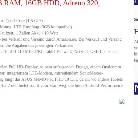
GB RAM, 16GB HDD, Adreno 320,
St
ro Quad-Core (1,5 Ghz)
flösung, LTE Empfang (3GB kompatibel)
H
aufzeit, 1 Zellen Akku / 10 Watt
te bei Verkauf und Versand durch Amazon.de. Bei Verkauf und Versand
Ak
lten die Angaben des jeweiligen Verkäufers
vo
ad Full HD10 ME302KL Tablet-PC weiß, Netzteil, USB Ladekabel,
hi
tä
roßen Full HD-Display, seinem aufregenden Design, einem Qualcomm
cher, integriertem LTE-Modem, mitreißendem SonicMaster-
ttung fängt das ASUS MeMO Pad FHD 10 LTE da an, wo andere Tablets
.2 und bietet somit vom Start weg, die beste Android-Performance