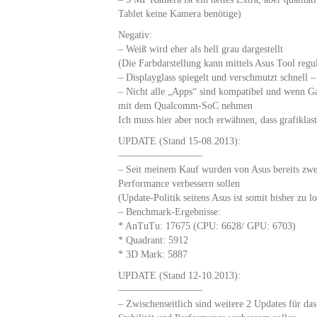
Tablet keine Kamera benötige)
Negativ:
– Weiß wird eher als hell grau dargestellt
(Die Farbdarstellung kann mittels Asus Tool regu
– Displayglass spiegelt und verschmutzt schnell –
– Nicht alle „Apps“ sind kompatibel und wenn Gam
mit dem Qualcomm-SoC nehmen
Ich muss hier aber noch erwähnen, dass grafiklast
UPDATE (Stand 15-08.2013):
————————–
– Seit meinem Kauf wurden von Asus bereits zwei
Performance verbessern sollen
(Update-Politik seitens Asus ist somit bisher zu l
– Benchmark-Ergebnisse:
* AnTuTu: 17675 (CPU: 6628/ GPU: 6703)
* Quadrant: 5912
* 3D Mark: 5887
UPDATE (Stand 12-10.2013):
————————–
– Zwischenseitlich sind weitere 2 Updates für d