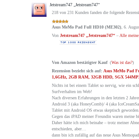
Jetstream747 „Jetstream747“
218 von 231 Kunden fanden die folgende Rezensi
Asus MeMo Pad Full HD10 (ME302)
,
6. Augu
Von
Jetstream747 „Jetstream747“
–
Alle meine
Von Amazon bestätigter Kauf
(
Was ist das?
)
Rezension bezieht sich auf:
Asus MeMo Pad Ful
1,6GHz, 2GB RAM, 32GB HDD, SGX 544MP2, 
Nichts ist bei einem Tablet so nervig, wie ein sc
Surfverhalten im Web!
Nach diversen Erfahrungen in den letzten 2 Jahr
Android 3 (aka HoneyComb)/ 4 (aka IceCreamSan
Tablet mit Android OS etwas skeptisch geworden
Gegen das iPAD meiner Freundin waren meine bis
Daher hätte ich mich beinahe – trotz meiner Abn
entschieden, aber…
dann bin ich zufällig auf das neue Asus Memopad