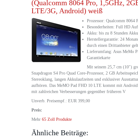
(Qualcomm 8064 Pro, 1,5GHz, 2
LTE/3G, Android) weiß
Prozessor: Qualcomm 8064 P
Besonderheiten: Full HD Au
Akku: bis zu 8 Stunden Akkul
Herstellergarantie: 24 Mona
durch einen Drittanbieter ge
Lieferumfang: Asus MeMo P
Garantiekarte
Mit seinem 25,7 cm (10″) g
Snapdragon S4 Pro Quad Core-Prozessor, 2 GB Arbeitsspei
Stereoklang, langen Akkulaufzeiten und exklusiver Aussta
aufhören. Das MeMO Pad FHD 10 LTE kommt mit Android 4.2
mit zahlreichen Verbesserungen gegenüber früheren V
Unverb. Preisempf.: EUR 399,00
Preis:
Mehr
65 Zoll Produkte
Ähnliche Beiträge: