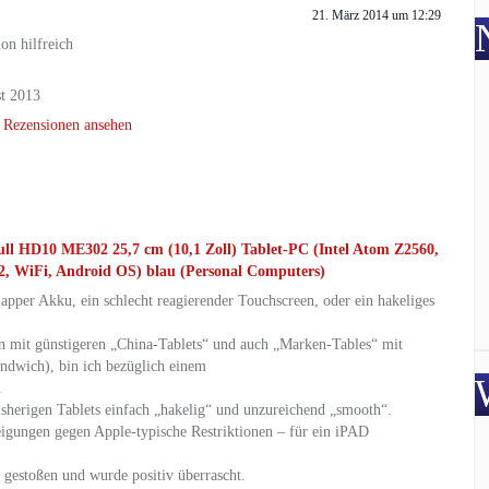
21. März 2014 um 12:29
on hilfreich
st 2013
 Rezensionen ansehen
l HD10 ME302 25,7 cm (10,1 Zoll) Tablet-PC (Intel Atom Z2560,
WiFi, Android OS) blau (Personal Computers)
hlapper Akku, ein schlecht reagierender Touchscreen, oder ein hakeliges
en mit günstigeren „China-Tablets“ und auch „Marken-Tables“ mit
dwich), bin ich bezüglich einem
.
herigen Tablets einfach „hakelig“ und unzureichend „smooth“.
eigungen gegen Apple-typische Restriktionen – für ein iPAD
 gestoßen und wurde positiv überrascht.