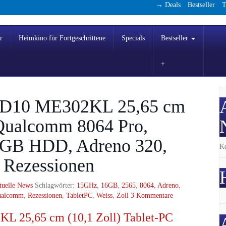
→ Deals
Bestseller
T
r
Heimkino für Fortgeschrittene
Specials
Bestseller
HD10 ME302KL 25,65 cm
(Qualcomm 8064 Pro,
GB HDD, Adreno 320,
Ke
 Rezessionen
tuelle News
Schlagwörter:
15GHz
,
16GB
,
2565
,
8064
,
Adreno
,
ualcomm
,
Rezessionen
,
TabletPC
,
Weiss
,
Zoll
3 Kommentare
 25,65 cm (10,1 Zoll) Tablet-PC