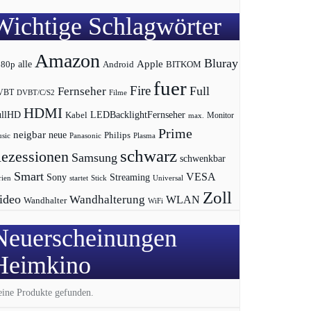
Wichtige Schlagwörter
Amazon
Bluray
Apple
080p
alle
BITKOM
Android
fuer
Fire
Full
Fernseher
VBT
DVBT/C/S2
Filme
HDMI
LEDBacklightFernseher
ullHD
Kabel
max.
Monitor
Prime
neigbar
neue
Philips
sic
Panasonic
Plasma
schwarz
ezessionen
Samsung
schwenkbar
Smart
VESA
Streaming
Sony
rien
startet
Universal
Stick
Zoll
ideo
Wandhalterung
WLAN
Wandhalter
WiFi
Neuerscheinungen
Heimkino
ine Produkte gefunden.