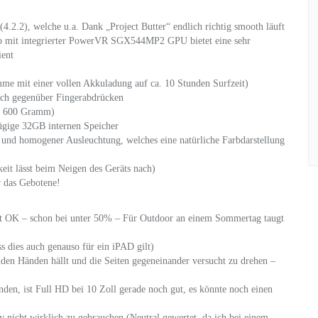
4.2.2), welche u.a. Dank „Project Butter“ endlich richtig smooth läuft
p mit integrierter PowerVR SGX544MP2 GPU bietet eine sehr
ient
me mit einer vollen Akkuladung auf ca. 10 Stunden Surfzeit)
lich gegenüber Fingerabdrücken
ter 600 Gramm)
zügige 32GB internen Speicher
und homogener Ausleuchtung, welches eine natürliche Farbdarstellung
keit lässt beim Neigen des Geräts nach)
r das Gebotene!
olut OK – schon bei unter 50% – Für Outdoor an einem Sommertag taugt
s dies auch genauso für ein iPAD gilt)
iden Händen hällt und die Seiten gegeneinander versucht zu drehen –
en, ist Full HD bei 10 Zoll gerade noch gut, es könnte noch einen
iv nicht wirklich zu gebrauchen (Neutral gewertet, da ich bei einem