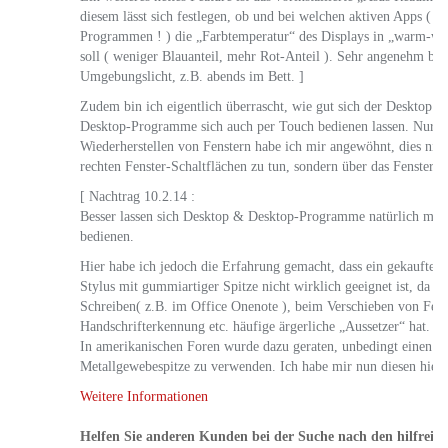
diesem lässt sich festlegen, ob und bei welchen aktiven Apps ( 
Programmen ! ) die „Farbtemperatur“ des Displays in „warm-we
soll ( weniger Blauanteil, mehr Rot-Anteil ). Sehr angenehm be
Umgebungslicht, z.B. abends im Bett. ]
Zudem bin ich eigentlich überrascht, wie gut sich der Desktop u
Desktop-Programme sich auch per Touch bedienen lassen. Nur 
Wiederherstellen von Fenstern habe ich mir angewöhnt, dies nich
rechten Fenster-Schaltflächen zu tun, sondern über das Fensterm
[ Nachtrag 10.2.14 :
Besser lassen sich Desktop & Desktop-Programme natürlich mit 
bedienen.
Hier habe ich jedoch die Erfahrung gemacht, dass ein gekaufter „
Stylus mit gummiartiger Spitze nicht wirklich geeignet ist, da d
Schreiben( z.B. im Office Onenote ), beim Verschieben von Fens
Handschrifterkennung etc. häufige ärgerliche „Aussetzer“ hat.
In amerikanischen Foren wurde dazu geraten, unbedingt einen St
Metallgewebespitze zu verwenden. Ich habe mir nun diesen hier
Weitere Informationen
Helfen Sie anderen Kunden bei der Suche nach den hilfreic