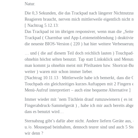
Natur.
Die 0,3 Sekunden, die das Trackpad nach längerer Nichtnutzu
Reagieren braucht, nerven mich mittlerweile eigentlich nicht m
[ Nachtrag 5.12.13:
Das Trackpad ist im übrigen responsiver, wenn man die „Seitenw
Trackpad ( Charmbar und App-Leisteneinblendung ) deaktiviert.
die neueste BIOS-Version ( 220 ) hat hier weitere Verbesserunge
… und ( die auf diesem Teil doch reichlich lauten ) Touchpad-Ta
ohnehin höchst selten benutzt. Tap statt Linksklick und Menutaste
man kommt ja ohnehin meist mit Pfeiltasten bzw. Shortcut-Buch
weiter ) waren mir schon immer lieber.
[Nachtrag 10.11.13 : Mittlerweile habe ich bemerkt, dass die Ge
Touchpads ein gleichzeitiges kurzes Auftappen mit 2 Fingern ebe
Menü-Aufruf interpretiert – auch eine bequeme Alternative ]
Immer wieder mit ’nem Tüchlein drauf rumzuwienern ( es ist wi
Fingerabdruck-Sammelgerät ) , habe ich mir auch bereits abgewö
dass es benutzt wird…
Sternabzug gibt’s dafür aber nicht. Andere liefern Geräte aus, d
u./o. Mousepad beinhalten, dennoch teurer sind und auch 5 Stern
wir denn ?