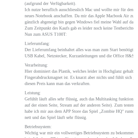
(aufgrund der Verfügbarkeit).
Ich nutze beruflich ausschliesslich Mac und wollte mir für den p
neues Notebook anschaffen. Da mir das Apple Macbook Air zu teu
gänzlich abgeneigt bin gegen Windows fiel meine Wahl auf da
Zum Zeitpunkt des Kaufs gab es leider noch keine Testberichte.
Nun zum ASUS T100T:
Lieferumfang:
Der Lieferumfang beinhaltet alles was man zum Start benötigt.
USB Kabel, Netzstecker, Kurzanleitungen und die Office H&S L
Verarbeitung:
Hier dominiert das Plastik, welches leider in Hochglanz gehalten 
Fingerabdruckmagnet ist. Es knarzt aber nichts und fühlt sich ga
diesen Preis kann man das verkraften.
Leistung:
Gefühlt läuft alles sehr flüssig, auch das Multitasking funktionie
auf der einen Seite, Stream auf der anderen Seite). Zum testen d
habe ich mir aus dem APP Store das Spiel „Zombie HQ“ runterge
nett und das Spiel läuft sehr flüssig.
Betriebssystem:
Wichtig war mir ein vollwertiges Betriebssystem zu bekommen, h