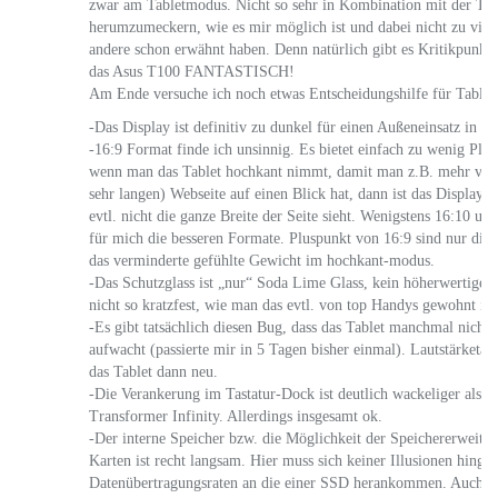
zwar am Tabletmodus. Nicht so sehr in Kombination mit der Tas
herumzumeckern, wie es mir möglich ist und dabei nicht zu viel
andere schon erwähnt haben. Denn natürlich gibt es Kritikpunkte,
das Asus T100 FANTASTISCH!
Am Ende versuche ich noch etwas Entscheidungshilfe für Tablet-
-Das Display ist definitiv zu dunkel für einen Außeneinsatz in d
-16:9 Format finde ich unsinnig. Es bietet einfach zu wenig Plat
wenn man das Tablet hochkant nimmt, damit man z.B. mehr von 
sehr langen) Webseite auf einen Blick hat, dann ist das Display 
evtl. nicht die ganze Breite der Seite sieht. Wenigstens 16:10 un
für mich die besseren Formate. Pluspunkt von 16:9 sind nur die 
das verminderte gefühlte Gewicht im hochkant-modus.
-Das Schutzglass ist „nur“ Soda Lime Glass, kein höherwertiges 
nicht so kratzfest, wie man das evtl. von top Handys gewohnt ist
-Es gibt tatsächlich diesen Bug, dass das Tablet manchmal nich
aufwacht (passierte mir in 5 Tagen bisher einmal). Lautstärketast
das Tablet dann neu.
-Die Verankerung im Tastatur-Dock ist deutlich wackeliger als z
Transformer Infinity. Allerdings insgesamt ok.
-Der interne Speicher bzw. die Möglichkeit der Speichererweit
Karten ist recht langsam. Hier muss sich keiner Illusionen hingeb
Datenübertragungsraten an die einer SSD herankommen. Auch nic