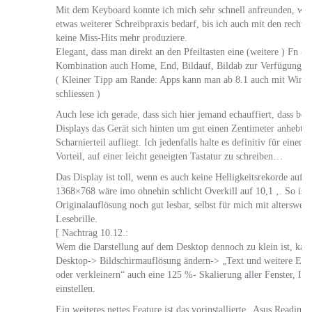
Mit dem Keyboard konnte ich mich sehr schnell anfreunden, we
etwas weiterer Schreibpraxis bedarf, bis ich auch mit den recht k
keine Miss-Hits mehr produziere.
Elegant, dass man direkt an den Pfeiltasten eine (weitere ) Fn -T
Kombination auch Home, End, Bildauf, Bildab zur Verfügung st
( Kleiner Tipp am Rande: Apps kann man ab 8.1 auch mit Win+P
schliessen )
Auch lese ich gerade, dass sich hier jemand echauffiert, dass be
Displays das Gerät sich hinten um gut einen Zentimeter anhebt, 
Scharnierteil aufliegt. Ich jedenfalls halte es definitiv für eine
Vorteil, auf einer leicht geneigten Tastatur zu schreiben…
Das Display ist toll, wenn es auch keine Helligkeitsrekorde aufst
1368×768 wäre imo ohnehin schlicht Overkill auf 10,1 ‚. So ist (f
Originalauflösung noch gut lesbar, selbst für mich mit altersweit
Lesebrille.
[ Nachtrag 10.12.:
Wem die Darstellung auf dem Desktop dennoch zu klein ist, kann
Desktop-> Bildschirmauflösung ändern-> „Text und weitere Ele
oder verkleinern“ auch eine 125 %- Skalierung aller Fenster, Ic
einstellen.
Ein weiteres nettes Feature ist das vorinstallierte „Asus Readi