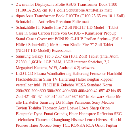
2 x mumbi Displayschutzfolie ASUS Transformer Book T100
(T100TA 25.65 cm 10.1 Zoll) Schutzfolie AntiReflex matt
dipos Asus Transformer Book T100TA (T100 25.65 cm 10.1 Zoll)
Schutzfolie – Antireflex Premium Folie matt
Schutzhülle für Kindle Fire 7 Zoll NICHT HD Model – Tablet
Case in Grau Carbon Fibre von G-HUB – Kunstleder PropUp
Stand Case / Cover mit BONUS: G-HUB ProPen Stylus – (Fall /
Hülle / Schutzhülle) für Amazon Kindle Fire 7″ Zoll Tablet
(NICHT HD Modell) Rezessionen
Samsung Galaxy Tab 3 25,7 cm (10,1 Zoll) Tablet (Intel Atom
Z2560, 1,6GHz, 1GB RAM, 16GB interner Speicher, 3,2
Megapixel Kamera, WiFi, Android 4.2) schwarz
LED LCD Plasma Wandhalterung Halterung Fernseher Flachbild
Flachbildschirm Slim TV Halterung Halter neigbar kippbar
verstellbar inkl. FISCHER Zubehör VESA Standard Norm
200×200 200×300 300×300 400×300 400×400 42-65″ 42 bis 65
Zoll 42″ 46″ 47″ 50″ 51″ 52″ 55″ 60″ 65″ in Schwarz Piano für
alle Hersteller Samsung LG Philips Panasonic Sony Medion
Tevion Toshiba Thomson Acer Loewe Löwe Sharp Orion
Blaupunkt Dyon Funai Grundig Haier Hannspree Reflexion SEG
Telefunken Thomson Changhong Hisense Lenco Hisense Hitachi
Pioneer Haier Xoceco Sony TCL KONKA RCA Orion Fujitsu