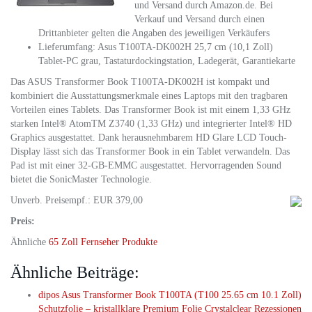
und Versand durch Amazon.de. Bei
Verkauf und Versand durch einen
Drittanbieter gelten die Angaben des jeweiligen Verkäufers
Lieferumfang: Asus T100TA-DK002H 25,7 cm (10,1 Zoll)
Tablet-PC grau, Tastaturdockingstation, Ladegerät, Garantiekarte
Das ASUS Transformer Book T100TA-DK002H ist kompakt und
kombiniert die Ausstattungsmerkmale eines Laptops mit den tragbaren
Vorteilen eines Tablets. Das Transformer Book ist mit einem 1,33 GHz
starken Intel® AtomTM Z3740 (1,33 GHz) und integrierter Intel® HD
Graphics ausgestattet. Dank herausnehmbarem HD Glare LCD Touch-
Display lässt sich das Transformer Book in ein Tablet verwandeln. Das
Pad ist mit einer 32-GB-EMMC ausgestattet. Hervorragenden Sound
bietet die SonicMaster Technologie.
Unverb. Preisempf.: EUR 379,00
Preis:
Ähnliche
65 Zoll Fernseher Produkte
Ähnliche Beiträge:
dipos Asus Transformer Book T100TA (T100 25.65 cm 10.1 Zoll)
Schutzfolie – kristallklare Premium Folie Crystalclear Rezessionen