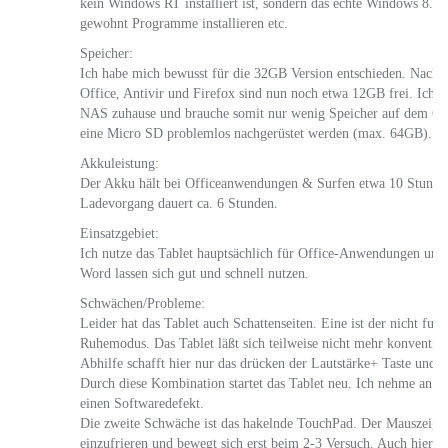
kein Windows RT installiert ist, sondern das echte Windows 8.1
gewohnt Programme installieren etc.
Speicher:
Ich habe mich bewusst für die 32GB Version entschieden. Nach de
Office, Antivir und Firefox sind nun noch etwa 12GB frei. Ich n
NAS zuhause und brauche somit nur wenig Speicher auf dem Ge
eine Micro SD problemlos nachgerüstet werden (max. 64GB).
Akkuleistung:
Der Akku hält bei Officeanwendungen & Surfen etwa 10 Stunde
Ladevorgang dauert ca. 6 Stunden.
Einsatzgebiet:
Ich nutze das Tablet hauptsächlich für Office-Anwendungen un
Word lassen sich gut und schnell nutzen.
Schwächen/Probleme:
Leider hat das Tablet auch Schattenseiten. Eine ist der nicht fun
Ruhemodus. Das Tablet läßt sich teilweise nicht mehr konventione
Abhilfe schafft hier nur das drücken der Lautstärke+ Taste und d
Durch diese Kombination startet das Tablet neu. Ich nehme an es
einen Softwaredefekt.
Die zweite Schwäche ist das hakelnde TouchPad. Der Mauszeiger 
einzufrieren und bewegt sich erst beim 2-3 Versuch. Auch hier v