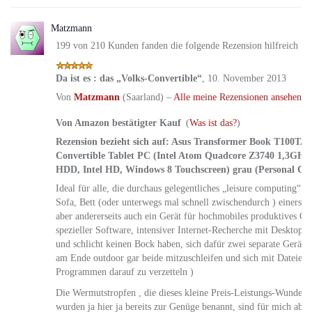
Matzmann
199 von 210 Kunden fanden die folgende Rezension hilfreich
Da ist es : das „Volks-Convertible“
,
10. November 2013
Von
Matzmann
(Saarland) –
Alle meine Rezensionen ansehen
Von Amazon bestätigter Kauf
(
Was ist das?
)
Rezension bezieht sich auf:
Asus Transformer Book T100TA 25
Convertible Tablet PC (Intel Atom Quadcore Z3740 1,3G
HDD, Intel HD, Windows 8 Touchscreen) grau (Personal Co
Ideal für alle, die durchaus gelegentliches „leisure computing“ v
Sofa, Bett (oder unterwegs mal schnell zwischendurch ) einersei
aber andererseits auch ein Gerät für hochmobiles produktives C
spezieller Software, intensiver Internet-Recherche mit Desktop-
und schlicht keinen Bock haben, sich dafür zwei separate Gerät
am Ende outdoor gar beide mitzuschleifen und sich mit Dateien
Programmen darauf zu verzetteln )
Die Wermutstropfen , die dieses kleine Preis-Leistungs-Wunder m
wurden ja hier ja bereits zur Genüge benannt, sind für mich aber 