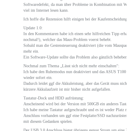
Softwaredefekt, da man über Probleme in Kombination mit Wi
viel im Internet lesen kann.
Ich hoffe die Rezension hilft einigen bei der Kaufentscheidung. 
Update 1.0:
In den Kommentaren habe ich einen sehr hilfreichen Tipp erhalt
nochmal!), welcher das Maus-Problem voerst behebt.
Sobald man die Gestensteuerung deaktiviert (die vom Mauspad), 
mehr ein.
Ein Software-Update sollte das Problem also gänzlich beheben.
Nochmal zum Thema „Lässt sich nicht mehr einschalten“:
Ich habe den Ruhemodus nun deaktiviert und das ASUS T100 sch
wieder sofort ein.
Dadurch leidet ggf die Akkuleistung, aber das Gerät muss nicht r
kürzere Akkulaufzeit ist mir bisher nicht aufgefallen.
Tastatur-Dock und HDD aufrüstung:
Anscheinend wird bei der Version mit 500GB ein anderes Tastatu
Ich habe meine Tastatur aufgeschraubt und es ist weder Platz no
Anschluss vorhanden um ggf eine Festplatte/SSD nachzurüsten. D
mit diesem Gedanken spielen.
Der USB 3.0 Anschluss bietet übrigens genug Strom um eine 2,5