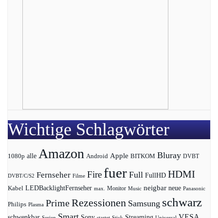
Wichtige Schlagwörter
Amazon
Bluray
Apple
1080p
alle
BITKOM
Android
DVBT
fuer
HDMI
Fire
Full
Fernseher
FullHD
DVBT/C/S2
Filme
LEDBacklightFernseher
neigbar
neue
Kabel
max.
Monitor
Music
Panasonic
schwarz
Rezessionen
Prime
Samsung
Philips
Plasma
Smart
VESA
Streaming
schwenkbar
Sony
Serien
startet
Universal
Stick