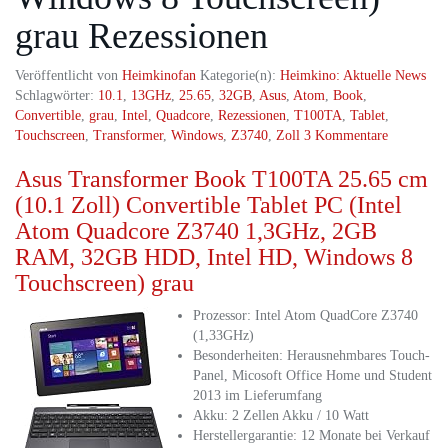
grau Rezessionen
Veröffentlicht von
Heimkinofan
Kategorie(n):
Heimkino: Aktuelle News
Schlagwörter:
10.1
,
13GHz
,
25.65
,
32GB
,
Asus
,
Atom
,
Book
,
Convertible
,
grau
,
Intel
,
Quadcore
,
Rezessionen
,
T100TA
,
Tablet
,
Touchscreen
,
Transformer
,
Windows
,
Z3740
,
Zoll
3 Kommentare
Asus Transformer Book T100TA 25.65 cm
(10.1 Zoll) Convertible Tablet PC (Intel
Atom Quadcore Z3740 1,3GHz, 2GB
RAM, 32GB HDD, Intel HD, Windows 8
Touchscreen) grau
Prozessor: Intel Atom QuadCore Z3740
(1,33GHz)
Besonderheiten: Herausnehmbares Touch-
Panel, Micosoft Office Home und Student
2013 im Lieferumfang
Akku: 2 Zellen Akku / 10 Watt
Herstellergarantie: 12 Monate bei Verkauf