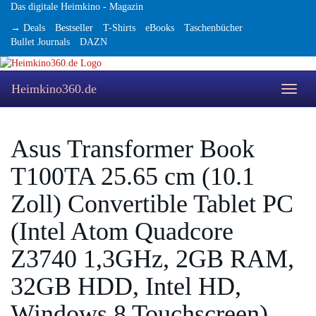
Skip
Das digitale Heimkino - Magazin
to
→ Deals
Bestseller
T-Shirts
eBooks
Taschenbücher
main
Bullet Journals
DAZN
content
Heimkino360.de
Toggle
naviga
Asus Transformer Book
T100TA 25.65 cm (10.1
Zoll) Convertible Tablet PC
(Intel Atom Quadcore
Z3740 1,3GHz, 2GB RAM,
32GB HDD, Intel HD,
Windows 8 Touchscreen)