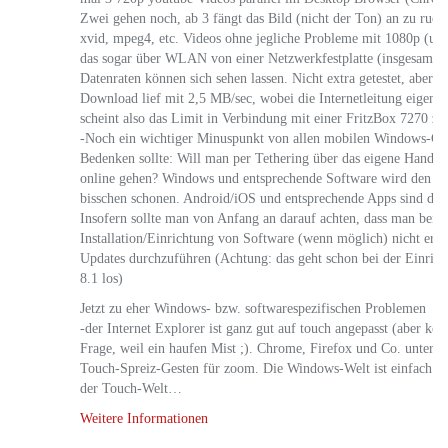
Zwei gehen noch, ab 3 fängt das Bild (nicht der Ton) an zu rucke
xvid, mpeg4, etc. Videos ohne jegliche Probleme mit 1080p (un
das sogar über WLAN von einer Netzwerkfestplatte (insgesamt
Datenraten können sich sehen lassen. Nicht extra getestet, aber z
Download lief mit 2,5 MB/sec, wobei die Internetleitung eigent
scheint also das Limit in Verbindung mit einer FritzBox 7270 zu 
-Noch ein wichtiger Minuspunkt von allen mobilen Windows-Ge
Bedenken sollte: Will man per Tethering über das eigene Handy 
online gehen? Windows und entsprechende Software wird den Dat
bisschen schonen. Android/iOS und entsprechende Apps sind da g
Insofern sollte man von Anfang an darauf achten, dass man bei d
Installation/Einrichtung von Software (wenn möglich) nicht erlau
Updates durchzuführen (Achtung: das geht schon bei der Einri
8.1 los)
Jetzt zu eher Windows- bzw. softwarespezifischen Problemen
-der Internet Explorer ist ganz gut auf touch angepasst (aber kom
Frage, weil ein haufen Mist ;). Chrome, Firefox und Co. unterstü
Touch-Spreiz-Gesten für zoom. Die Windows-Welt ist einfach noc
der Touch-Welt…
Weitere Informationen