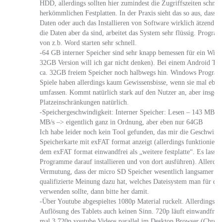
HDD, allerdings sollten hier zumindest die Zugriffszeiten schnelle
herkömmlichen Festplatten. In der Praxis sieht das so aus, dass 
Daten oder auch das Installieren von Software wirklich ätzend l
die Daten aber da sind, arbeitet das System sehr flüssig. Prog
von z.b. Word starten sehr schnell.
-64 GB interner Speicher sind sehr knapp bemessen für ein Win
32GB Version will ich gar nicht denken). Bei einem Android T
ca. 32GB freiem Speicher noch halbwegs hin. Windows Program
Spiele haben allerdings kaum Gewissensbisse, wenn sie mal ebe
umfassen. Kommt natürlich stark auf den Nutzer an, aber insges
Platzeinschränkungen natürlich.
-Speichergeschwindigkeit: Interner Speicher: Lesen – 143 MB/s,
MB/s –> eigentlich ganz in Ordnung, aber eben nur 64GB
Ich habe leider noch kein Tool gefunden, das mir die Geschwind
Speicherkarte mit exFAT format anzeigt (allerdings funktioniert 
dem exFAT format einwandfrei als „weitere festplatte“. Es lassen
Programme darauf installieren und von dort ausführen). Allerdin
Vermutung, dass der micro SD Speicher wesentlich langsamer ist
qualifizierte Meinung dazu hat, welches Dateisystem man für die
verwenden sollte, dann bitte her damit.
-Über Youtube abgespieltes 1080p Material ruckelt. Allerdings m
Auflösung des Tablets auch keinen Sinn. 720p läuft einwandfre
mal 3 720p youtube Videos parallel im Desktop Browser (Chrome