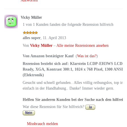
Antworten
4.
Vicky Müller
1 von 1 Kunden fanden die folgende Rezension hilfreich
alles super
,
11. April 2013
Von
Vicky Müller
–
Alle meine Rezensionen ansehen
Von Amazon bestätigter Kauf
(
Was ist das?
)
Rezension bezieht sich auf:
Klarstein LCDP-EH3WS LCD-Pr
Ready, XGA, Kontrast 300:1, 1024 x 768 Pixel, 1300 ANSI
(Elektronik)
Gesucht und schnell gefunden.. Alles völlig reibungslos, top im 
einfach in der Handhabung.. Danke! Immer wieder gern.
Helfen Sie anderen Kunden bei der Suche nach den hilfreic
War diese Rezension für Sie hilfreich?
Missbrauch melden