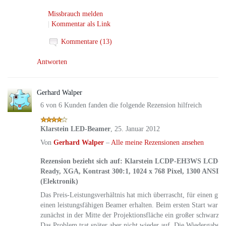
Missbrauch melden
|
Kommentar als Link
Kommentare (13)
Antworten
4.
Gerhard Walper
6 von 6 Kunden fanden die folgende Rezension hilfreich
Klarstein LED-Beamer
,
25. Januar 2012
Von
Gerhard Walper
–
Alle meine Rezensionen ansehen
Rezension bezieht sich auf:
Klarstein LCDP-EH3WS LCD-Pr
Ready, XGA, Kontrast 300:1, 1024 x 768 Pixel, 1300 ANSI
(Elektronik)
Das Preis-Leistungsverhältnis hat mich überrascht, für einen gün
einen leistungsfähigen Beamer erhalten. Beim ersten Start war irr
zunächst in der Mitte der Projektionsfläche ein großer schwarzer
Das Problem trat später aber nicht wieder auf. Die Wiedergabe d