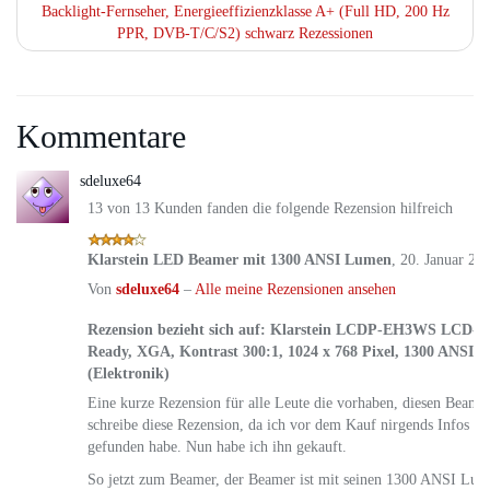
Backlight-Fernseher, Energieeffizienzklasse A+ (Full HD, 200 Hz
PPR, DVB-T/C/S2) schwarz Rezessionen
Kommentare
4.
sdeluxe64
13 von 13 Kunden fanden die folgende Rezension hilfreich
Klarstein LED Beamer mit 1300 ANSI Lumen
,
20. Januar 20
Von
sdeluxe64
–
Alle meine Rezensionen ansehen
Rezension bezieht sich auf:
Klarstein LCDP-EH3WS LCD-Pr
Ready, XGA, Kontrast 300:1, 1024 x 768 Pixel, 1300 ANSI
(Elektronik)
Eine kurze Rezension für alle Leute die vorhaben, diesen Beamer
schreibe diese Rezension, da ich vor dem Kauf nirgends Infos ü
gefunden habe. Nun habe ich ihn gekauft.
So jetzt zum Beamer, der Beamer ist mit seinen 1300 ANSI Lume