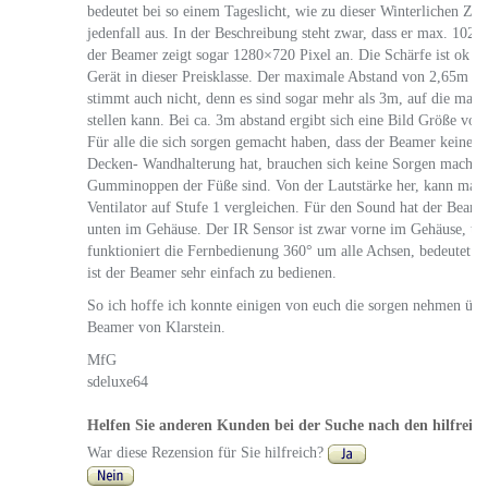
bedeutet bei so einem Tageslicht, wie zu dieser Winterlichen Zeit
jedenfall aus. In der Beschreibung steht zwar, dass er max. 1024
der Beamer zeigt sogar 1280×720 Pixel an. Die Schärfe ist ok fü
Gerät in dieser Preisklasse. Der maximale Abstand von 2,65m in
stimmt auch nicht, denn es sind sogar mehr als 3m, auf die man 
stellen kann. Bei ca. 3m abstand ergibt sich eine Bild Größe v
Für alle die sich sorgen gemacht haben, dass der Beamer keine 
Decken- Wandhalterung hat, brauchen sich keine Sorgen machen,
Gumminoppen der Füße sind. Von der Lautstärke her, kann man 
Ventilator auf Stufe 1 vergleichen. Für den Sound hat der Beame
unten im Gehäuse. Der IR Sensor ist zwar vorne im Gehäuse, tr
funktioniert die Fernbedienung 360° um alle Achsen, bedeutet r
ist der Beamer sehr einfach zu bedienen.
So ich hoffe ich konnte einigen von euch die sorgen nehmen übe
Beamer von Klarstein.
MfG
sdeluxe64
Helfen Sie anderen Kunden bei der Suche nach den hilfreic
War diese Rezension für Sie hilfreich?