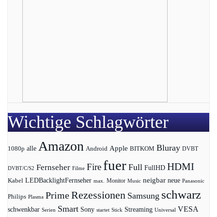
Wichtige Schlagwörter
Amazon
Bluray
Apple
1080p
alle
BITKOM
Android
DVBT
fuer
HDMI
Fire
Full
Fernseher
FullHD
DVBT/C/S2
Filme
LEDBacklightFernseher
neigbar
neue
Kabel
max.
Monitor
Music
Panasonic
schwarz
Rezessionen
Prime
Samsung
Philips
Plasma
Smart
VESA
Streaming
schwenkbar
Sony
Serien
startet
Universal
Stick