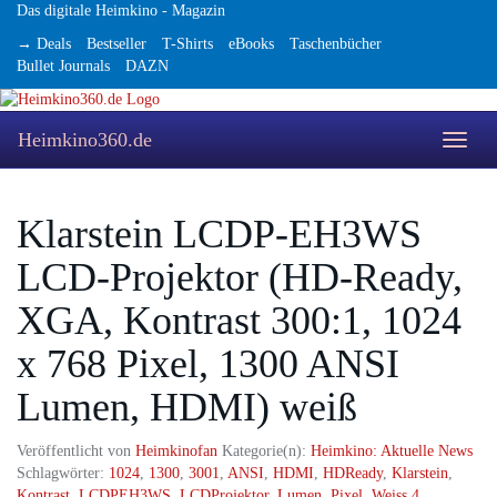
Skip
Das digitale Heimkino - Magazin
to
→ Deals
Bestseller
T-Shirts
eBooks
Taschenbücher
main
Bullet Journals
DAZN
content
Heimkino360.de
Toggle
naviga
Klarstein LCDP-EH3WS
LCD-Projektor (HD-Ready,
XGA, Kontrast 300:1, 1024
x 768 Pixel, 1300 ANSI
Lumen, HDMI) weiß
Veröffentlicht von
Heimkinofan
Kategorie(n):
Heimkino: Aktuelle News
Schlagwörter:
1024
,
1300
,
3001
,
ANSI
,
HDMI
,
HDReady
,
Klarstein
,
Kontrast
,
LCDPEH3WS
,
LCDProjektor
,
Lumen
,
Pixel
,
Weiss
4