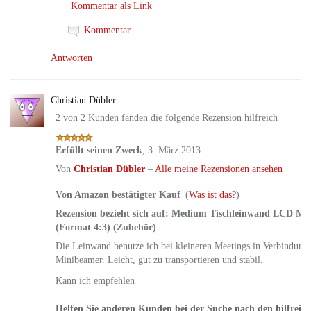
|
Kommentar als Link
Kommentar
Antworten
4.
Christian Dübler
2 von 2 Kunden fanden die folgende Rezension hilfreich
Erfüllt seinen Zweck
,
3. März 2013
Von
Christian Dübler
–
Alle meine Rezensionen ansehen
Von Amazon bestätigter Kauf
(
Was ist das?
)
Rezension bezieht sich auf:
Medium Tischleinwand LCD Mob
(Format 4:3) (Zubehör)
Die Leinwand benutze ich bei kleineren Meetings in Verbindung
Minibeamer. Leicht, gut zu transportieren und stabil.
Kann ich empfehlen
Helfen Sie anderen Kunden bei der Suche nach den hilfreic