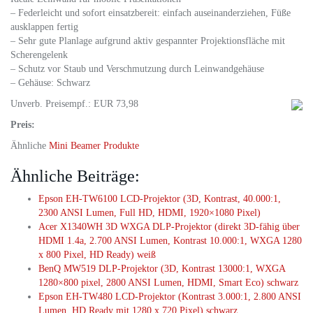
– Federleicht und sofort einsatzbereit: einfach auseinanderziehen, Füße
ausklappen fertig
– Sehr gute Planlage aufgrund aktiv gespannter Projektionsfläche mit
Scherengelenk
– Schutz vor Staub und Verschmutzung durch Leinwandgehäuse
– Gehäuse: Schwarz
Unverb. Preisempf.: EUR 73,98
Preis:
Ähnliche
Mini Beamer Produkte
Ähnliche Beiträge:
Epson EH-TW6100 LCD-Projektor (3D, Kontrast, 40.000:1,
2300 ANSI Lumen, Full HD, HDMI, 1920×1080 Pixel)
Acer X1340WH 3D WXGA DLP-Projektor (direkt 3D-fähig über
HDMI 1.4a, 2.700 ANSI Lumen, Kontrast 10.000:1, WXGA 1280
x 800 Pixel, HD Ready) weiß
BenQ MW519 DLP-Projektor (3D, Kontrast 13000:1, WXGA
1280×800 pixel, 2800 ANSI Lumen, HDMI, Smart Eco) schwarz
Epson EH-TW480 LCD-Projektor (Kontrast 3.000:1, 2.800 ANSI
Lumen, HD Ready mit 1280 x 720 Pixel) schwarz