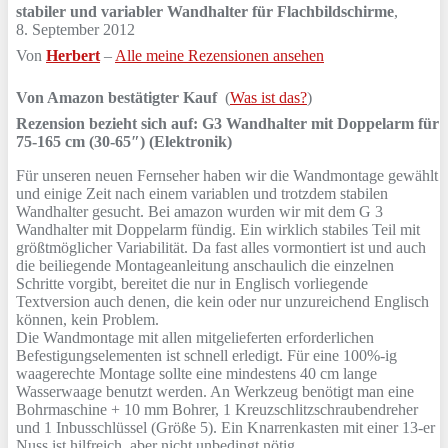
stabiler und variabler Wandhalter für Flachbildschirme
,
8. September 2012
Von
Herbert
–
Alle meine Rezensionen ansehen
Von Amazon bestätigter Kauf
(
Was ist das?
)
Rezension bezieht sich auf:
G3 Wandhalter mit Doppelarm für
75-165 cm (30-65″) (Elektronik)
Für unseren neuen Fernseher haben wir die Wandmontage gewählt
und einige Zeit nach einem variablen und trotzdem stabilen
Wandhalter gesucht. Bei amazon wurden wir mit dem G 3
Wandhalter mit Doppelarm fündig. Ein wirklich stabiles Teil mit
größtmöglicher Variabilität. Da fast alles vormontiert ist und auch
die beiliegende Montageanleitung anschaulich die einzelnen
Schritte vorgibt, bereitet die nur in Englisch vorliegende
Textversion auch denen, die kein oder nur unzureichend Englisch
können, kein Problem.
Die Wandmontage mit allen mitgelieferten erforderlichen
Befestigungselementen ist schnell erledigt. Für eine 100%-ig
waagerechte Montage sollte eine mindestens 40 cm lange
Wasserwaage benutzt werden. An Werkzeug benötigt man eine
Bohrmaschine + 10 mm Bohrer, 1 Kreuzschlitzschraubendreher
und 1 Inbusschlüssel (Größe 5). Ein Knarrenkasten mit einer 13-er
Nuss ist hilfreich, aber nicht unbedingt nötig.