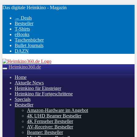
Skip
Das digitale Heimkino - Magazin
to
→ Deals
main
Bestseller
content
T-Shirts
eBooks
Taschenbücher
Bullet Journals
DAZN
Heimkino360.de
Toggle
navigation
Home
Aktuelle News
Heimkino für Einsteiger
Heimkino für Fortgeschrittene
Specials
Bestseller
Amazon-Hardware im Angebot
4K UHD Beamer Bestseller
4K Fernseher Bestseller
AV-Receiver: Bestseller
Beamer: Bestseller