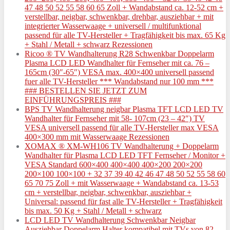
47 48 50 52 55 58 60 65 Zoll + Wandabstand ca. 12-52 cm +
verstellbar, neigbar, schwenkbar, drehbar, ausziehbar + mit
integrierter Wasserwaage + universell / multifunktional
passend für alle TV-Hersteller + Tragfähigkeit bis max. 65 Kg
+ Stahl / Metall + schwarz Rezessionen
Ricoo ® TV Wandhalterung R28 Schwenkbar Doppelarm
Plasma LCD LED Wandhalter für Fernseher mit ca. 76 –
165cm (30″-65″) VESA max. 400×400 universell passend
fuer alle TV-Hersteller *** Wandabstand nur 100 mm ***
### BESTELLEN SIE JETZT ZUM
EINFÜHRUNGSPREIS ###
BPS TV Wandhalterung neigbar Plasma TFT LCD LED TV
Wandhalter für Fernseher mit 58- 107cm (23 – 42″) TV
VESA universell passend für alle TV-Hersteller max VESA
400×300 mm mit Wasserwaage Rezessionen
XOMAX ® XM-WH106 TV Wandhalterung + Doppelarm
Wandhalter für Plasma LCD LED TFT Fernseher / Monitor +
VESA Standard 600×400 400×400 400×200 200×200
200×100 100×100 + 32 37 39 40 42 46 47 48 50 52 55 58 60
65 70 75 Zoll + mit Wasserwaage + Wandabstand ca. 13-53
cm + verstellbar, neigbar, schwenkbar, ausziehbar +
Universal: passend für fast alle TV-Hersteller + Tragfähigkeit
bis max. 50 Kg + Stahl / Metall + schwarz
LCD LED TV Wandhalterung Schwenkbar Neigbar
Ausziehbar Doppelarm Halter kompatibel mit TVs von 82 –