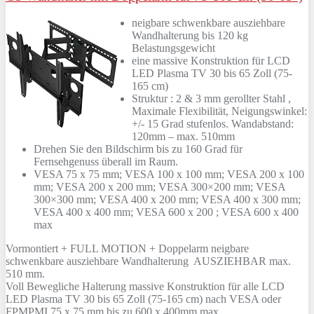
neigbare schwenkbare ausziehbare
Wandhalterung bis 120 kg
Belastungsgewicht
eine massive Konstruktion für LCD
LED Plasma TV 30 bis 65 Zoll (75-
165 cm)
Struktur : 2 & 3 mm gerollter Stahl ,
Maximale Flexibilität, Neigungswinkel:
+/- 15 Grad stufenlos. Wandabstand:
120mm – max. 510mm
Drehen Sie den Bildschirm bis zu 160 Grad für
Fernsehgenuss überall im Raum.
VESA 75 x 75 mm; VESA 100 x 100 mm; VESA 200 x 100
mm; VESA 200 x 200 mm; VESA 300×200 mm; VESA
300×300 mm; VESA 400 x 200 mm; VESA 400 x 300 mm;
VESA 400 x 400 mm; VESA 600 x 200 ; VESA 600 x 400
max
Vormontiert + FULL MOTION + Doppelarm neigbare
schwenkbare ausziehbare Wandhalterung AUSZIEHBAR max.
510 mm.
Voll Bewegliche Halterung massive Konstruktion für alle LCD
LED Plasma TV 30 bis 65 Zoll (75-165 cm) nach VESA oder
FPMPMI 75 x 75 mm bis zu 600 x 400mm max.