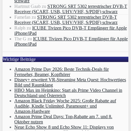
schwarz
Hartmut Gaab
zu
STRONG SRT 5302 terrestrischer DVB-T
Receiver (SCART, USB, UHV/VHF, S/PDIF) schwarz
Famefan
zu
STRONG SRT 5302 terrestrischer DVB-T
Receiver (SCART, USB, UHV/VHF, S/PDIF) schwarz
Ralph
zu
ICUBE Tivizen Pico DVB-T Empfänger für Apple
iPhone/iPad
The G
zu
ICUBE Tivizen Pico DVB-T Empfänger für Apple
iPhone/iPad
Wichtige Beiträge
Amazon Prime Day 2026: Beste Technik-Deals für
Fernseher, Beamer, Kopfhörer
Disney+ erweitert VR‑Streaming Meta Quest: Hochwertiges
Bild und Raumklang
HBO Max im Heimkino: Start als Prime Video Channel in
Deutschland und Österreich
Amazon Black Friday Woche 2025: Große Rabatte auf
Audible, Kindle Unlimited, Paramount+ und
Amazon‑Hardware
Amazon Prime Deal Days: Top-Rabatte am 7. und 8.
Oktober nutzen
Neue Echo Show 8 und Echo Show 11: Displays von