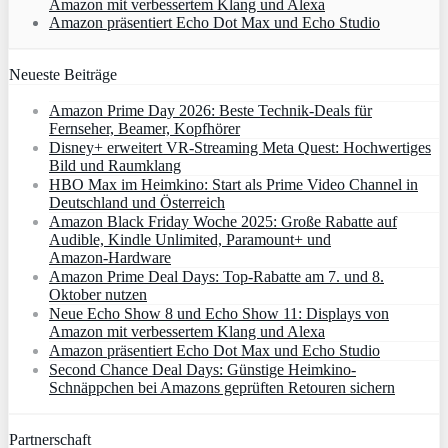
Amazon mit verbessertem Klang und Alexa
Amazon präsentiert Echo Dot Max und Echo Studio
Neueste Beiträge
Amazon Prime Day 2026: Beste Technik-Deals für
Fernseher, Beamer, Kopfhörer
Disney+ erweitert VR‑Streaming Meta Quest: Hochwertiges
Bild und Raumklang
HBO Max im Heimkino: Start als Prime Video Channel in
Deutschland und Österreich
Amazon Black Friday Woche 2025: Große Rabatte auf
Audible, Kindle Unlimited, Paramount+ und
Amazon‑Hardware
Amazon Prime Deal Days: Top-Rabatte am 7. und 8.
Oktober nutzen
Neue Echo Show 8 und Echo Show 11: Displays von
Amazon mit verbessertem Klang und Alexa
Amazon präsentiert Echo Dot Max und Echo Studio
Second Chance Deal Days: Günstige Heimkino-
Schnäppchen bei Amazons geprüften Retouren sichern
Partnerschaft