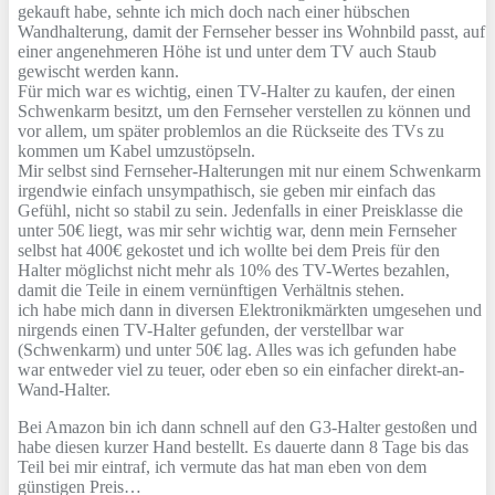
gekauft habe, sehnte ich mich doch nach einer hübschen
Wandhalterung, damit der Fernseher besser ins Wohnbild passt, auf
einer angenehmeren Höhe ist und unter dem TV auch Staub
gewischt werden kann.
Für mich war es wichtig, einen TV-Halter zu kaufen, der einen
Schwenkarm besitzt, um den Fernseher verstellen zu können und
vor allem, um später problemlos an die Rückseite des TVs zu
kommen um Kabel umzustöpseln.
Mir selbst sind Fernseher-Halterungen mit nur einem Schwenkarm
irgendwie einfach unsympathisch, sie geben mir einfach das
Gefühl, nicht so stabil zu sein. Jedenfalls in einer Preisklasse die
unter 50€ liegt, was mir sehr wichtig war, denn mein Fernseher
selbst hat 400€ gekostet und ich wollte bei dem Preis für den
Halter möglichst nicht mehr als 10% des TV-Wertes bezahlen,
damit die Teile in einem vernünftigen Verhältnis stehen.
ich habe mich dann in diversen Elektronikmärkten umgesehen und
nirgends einen TV-Halter gefunden, der verstellbar war
(Schwenkarm) und unter 50€ lag. Alles was ich gefunden habe
war entweder viel zu teuer, oder eben so ein einfacher direkt-an-
Wand-Halter.
Bei Amazon bin ich dann schnell auf den G3-Halter gestoßen und
habe diesen kurzer Hand bestellt. Es dauerte dann 8 Tage bis das
Teil bei mir eintraf, ich vermute das hat man eben von dem
günstigen Preis…