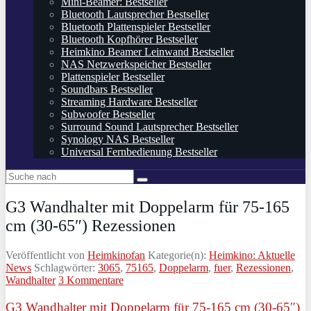
Mini-Beamer: Bestseller
Bluetooth Lautsprecher Bestseller
Bluetooth Plattenspieler Bestseller
Bluetooth Kopfhörer Bestseller
Heimkino Beamer Leinwand Bestseller
NAS Netzwerkspeicher Bestseller
Plattenspieler Bestseller
Soundbars Bestseller
Streaming Hardware Bestseller
Subwoofer Bestseller
Surround Sound Lautsprecher Bestseller
Synology NAS Bestseller
Universal Fernbedienung Bestseller
G3 Wandhalter mit Doppelarm für 75-165
cm (30-65″) Rezessionen
Veröffentlicht von
Heimkinofan
Kategorie(n):
Heimkino: Aktuelle
News
Schlagwörter:
3065
,
75165
,
Doppelarm
,
fuer
,
Rezessionen
,
Wandhalter
3 Kommentare
G3 Wandhalter mit Doppelarm für 75-165 cm (30-65″)