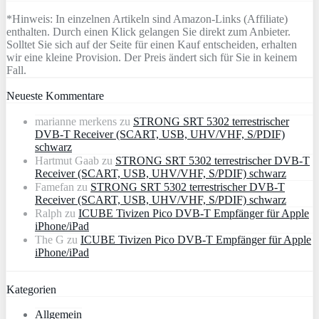
*Hinweis: In einzelnen Artikeln sind Amazon-Links (Affiliate)
enthalten. Durch einen Klick gelangen Sie direkt zum Anbieter.
Solltet Sie sich auf der Seite für einen Kauf entscheiden, erhalten
wir eine kleine Provision. Der Preis ändert sich für Sie in keinem
Fall.
Neueste Kommentare
marianne merkens
zu
STRONG SRT 5302 terrestrischer
DVB-T Receiver (SCART, USB, UHV/VHF, S/PDIF)
schwarz
Hartmut Gaab
zu
STRONG SRT 5302 terrestrischer DVB-T
Receiver (SCART, USB, UHV/VHF, S/PDIF) schwarz
Famefan
zu
STRONG SRT 5302 terrestrischer DVB-T
Receiver (SCART, USB, UHV/VHF, S/PDIF) schwarz
Ralph
zu
ICUBE Tivizen Pico DVB-T Empfänger für Apple
iPhone/iPad
The G
zu
ICUBE Tivizen Pico DVB-T Empfänger für Apple
iPhone/iPad
Kategorien
Allgemein