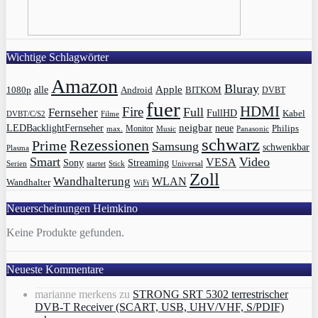
Wichtige Schlagwörter
Amazon
Bluray
Apple
1080p
alle
BITKOM
Android
DVBT
fuer
HDMI
Fire
Full
Fernseher
FullHD
Kabel
DVBT/C/S2
Filme
LEDBacklightFernseher
neigbar
neue
Philips
max.
Monitor
Music
Panasonic
schwarz
Rezessionen
Prime
Samsung
schwenkbar
Plasma
Smart
Video
VESA
Streaming
Sony
Serien
startet
Universal
Stick
Zoll
Wandhalterung
WLAN
Wandhalter
WiFi
Neuerscheinungen Heimkino
Keine Produkte gefunden.
Neueste Kommentare
marianne merkens
zu
STRONG SRT 5302 terrestrischer
DVB-T Receiver (SCART, USB, UHV/VHF, S/PDIF)