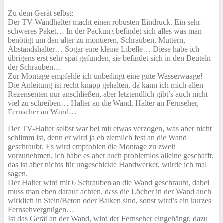
Zu dem Gerät selbst:
Der TV-Wandhalter macht einen robusten Eindruck. Ein sehr
schweres Paket… In der Packung befindet sich alles was man
benötigt um den alter zu montieren, Schrauben, Muttern,
Abstandshalter… Sogar eine kleine Libelle… Diese habe ich
übrigens erst sehr spät gefunden, sie befindet sich in den Beuteln
der Schrauben…
Zur Montage empfehle ich unbedingt eine gute Wasserwaage!
Die Anleitung ist recht knapp gehalten, da kann ich mich allen
Rezensenten nur anschließen, aber letztendlich gibt’s auch nicht
viel zu schreiben… Halter an die Wand, Halter an Fernseher,
Fernseher an Wand…
Der TV-Halter selbst war bei mir etwas verzogen, was aber nicht
schlimm ist, denn er wird ja eh ziemlich fest an die Wand
geschraubt. Es wird empfohlen die Montage zu zweit
vorzunehmen, ich habe es aber auch problemlos alleine geschafft,
das ist aber nichts für ungeschickte Handwerker, würde ich mal
sagen.
Der Halter wird mit 6 Schrauben an die Wand geschraubt, dabei
muss man eben darauf achten, dass die Löcher in der Wand auch
wirklich in Stein/Beton oder Balken sind, sonst wird’s ein kurzes
Fernsehvergnügen…
Ist das Gerät an der Wand, wird der Fernseher eingehängt, dazu