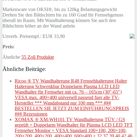
Markenware von OKSI®, bis zu 120kg Belastungsgewicht
Drehen Sie den Bildschirm bis zu 160 Grad für Fernsehgenuss
überall im Raum. Mit Wandhalterung können Sie auch den
Bildschirm höher an der Wand anbrin
Unverb. Preisempf.: EUR 33,90
Preis:
Ähnliche
55 Zoll Produkte
Ähnliche Beiträge:
Ricoo ® TV Wandhalterung R48 Fernsehhalterung Halter
Halterung Schwenkbar Doppelarm Plasma LCD LED
Wandhalter für Fernseher mit ca. 76 – 165cm (30″-65″)
VESA max. 400×400 universell passend fuer alle TV-
Hersteller *** Wandabstand nur 100 mm *** ###
BESTELLEN SIE JETZT ZUM EINFÜHRUNGSPREIS
### Rezessionen
XOMAX ® XM-WH101 TV Wandhalterung TÜV / GS
geprüft + Doppelarm Wandhalter für Plasma LCD LED TFT
Fernseher Monitor + VESA Standard 100×100, 200×100,
200×200, 400×200, 400×400, 600×400 + 32 37 39 40 42 46