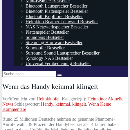
Mini-Beamer: Bestseller
Bluetooth Lautsprecher Bestseller
Bluetooth Plattenspieler Bestseller
Bluetooth Kopfhörer Bestseller
Heimkino Beamer Leinwand Bestseller
NAS Netzwerkspeicher Bestseller
Plattenspieler Bestseller
Soundbars Bestseller
Streaming Hardware Bestseller
Subwoofer Bestseller
Surround Sound Lautsprecher Bestseller
Synology NAS Bestseller
Universal Fernbedienung Bestseller
Wenn das Handy keinmal klingelt
Veröffentlicht von
Heimkinofan
Kategorie(n):
Heimkino: Aktuelle
News
Schlagwörter:
Handy
,
keinmal
,
klingelt
,
Wenn
Keine
Kommentare
Rund 25 Millionen Deutsche nehmen so genannte Phantome-
Anrufe wahr. 39 Prozent der Handybesitzer ab 14 Jahren haben
manchmal das Gefühl, ihr Mobiltelefon klingelt oder vibriert,