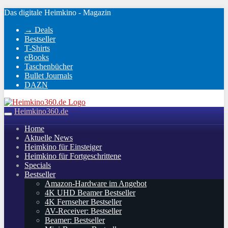
Skip
Das digitale Heimkino - Magazin
to
→ Deals
main
Bestseller
content
T-Shirts
eBooks
Taschenbücher
Bullet Journals
DAZN
Heimkino360.de
Toggle
navigation
Home
Aktuelle News
Heimkino für Einsteiger
Heimkino für Fortgeschrittene
Specials
Bestseller
Amazon-Hardware im Angebot
4K UHD Beamer Bestseller
4K Fernseher Bestseller
AV-Receiver: Bestseller
Beamer: Bestseller