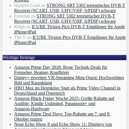
Hartmut Gaab
zu
STRONG SRT 5302 terrestrischer DVB-T
Receiver (SCART, USB, UHV/VHF, S/PDIF) schwarz
Famefan
zu
STRONG SRT 5302 terrestrischer DVB-T
Receiver (SCART, USB, UHV/VHF, S/PDIF) schwarz
Ralph
zu
ICUBE Tivizen Pico DVB-T Empfänger für Apple
iPhone/iPad
The G
zu
ICUBE Tivizen Pico DVB-T Empfänger für Apple
iPhone/iPad
Wichtige Beiträge
Amazon Prime Day 2026: Beste Technik-Deals für
Fernseher, Beamer, Kopfhörer
Disney+ erweitert VR‑Streaming Meta Quest: Hochwertiges
Bild und Raumklang
HBO Max im Heimkino: Start als Prime Video Channel in
Deutschland und Österreich
Amazon Black Friday Woche 2025: Große Rabatte auf
Audible, Kindle Unlimited, Paramount+ und
Amazon‑Hardware
Amazon Prime Deal Days: Top-Rabatte am 7. und 8.
Oktober nutzen
Neue Echo Show 8 und Echo Show 11: Displays von