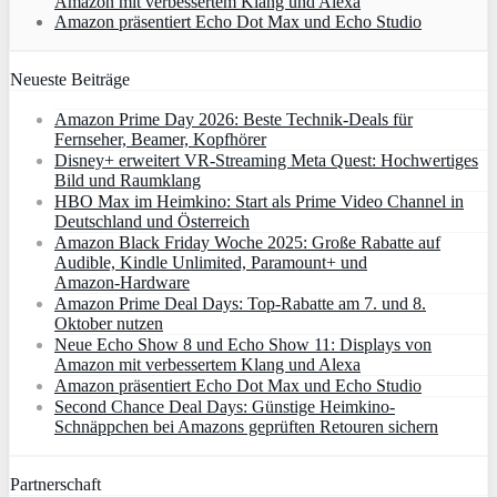
Amazon mit verbessertem Klang und Alexa
Amazon präsentiert Echo Dot Max und Echo Studio
Neueste Beiträge
Amazon Prime Day 2026: Beste Technik-Deals für
Fernseher, Beamer, Kopfhörer
Disney+ erweitert VR‑Streaming Meta Quest: Hochwertiges
Bild und Raumklang
HBO Max im Heimkino: Start als Prime Video Channel in
Deutschland und Österreich
Amazon Black Friday Woche 2025: Große Rabatte auf
Audible, Kindle Unlimited, Paramount+ und
Amazon‑Hardware
Amazon Prime Deal Days: Top-Rabatte am 7. und 8.
Oktober nutzen
Neue Echo Show 8 und Echo Show 11: Displays von
Amazon mit verbessertem Klang und Alexa
Amazon präsentiert Echo Dot Max und Echo Studio
Second Chance Deal Days: Günstige Heimkino-
Schnäppchen bei Amazons geprüften Retouren sichern
Partnerschaft