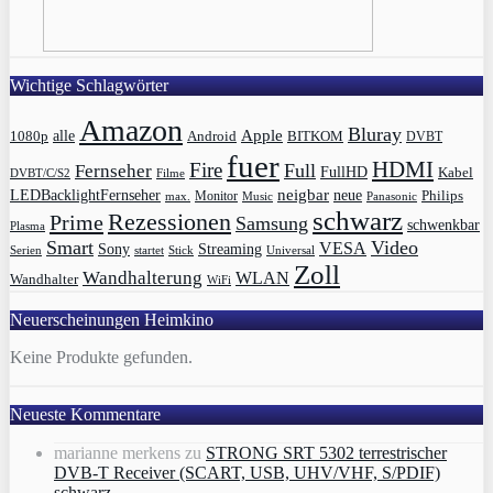
Wichtige Schlagwörter
Amazon
Bluray
Apple
1080p
alle
BITKOM
Android
DVBT
fuer
HDMI
Fire
Full
Fernseher
FullHD
Kabel
DVBT/C/S2
Filme
LEDBacklightFernseher
neigbar
neue
Philips
max.
Monitor
Music
Panasonic
schwarz
Rezessionen
Prime
Samsung
schwenkbar
Plasma
Smart
Video
VESA
Streaming
Sony
Serien
startet
Universal
Stick
Zoll
Wandhalterung
WLAN
Wandhalter
WiFi
Neuerscheinungen Heimkino
Keine Produkte gefunden.
Neueste Kommentare
marianne merkens
zu
STRONG SRT 5302 terrestrischer
DVB-T Receiver (SCART, USB, UHV/VHF, S/PDIF)
schwarz