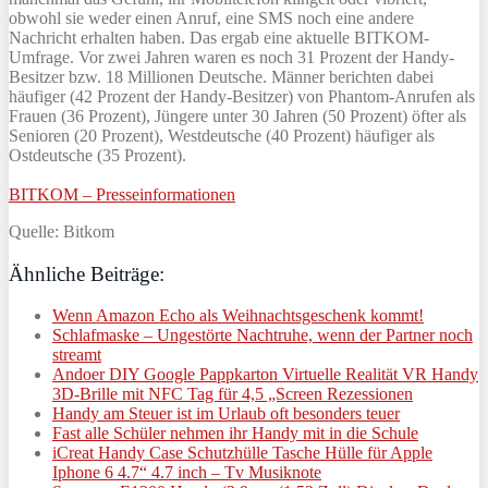
obwohl sie weder einen Anruf, eine SMS noch eine andere
Nachricht erhalten haben. Das ergab eine aktuelle BITKOM-
Umfrage. Vor zwei Jahren waren es noch 31 Prozent der Handy-
Besitzer bzw. 18 Millionen Deutsche. Männer berichten dabei
häufiger (42 Prozent der Handy-Besitzer) von Phantom-Anrufen als
Frauen (36 Prozent), Jüngere unter 30 Jahren (50 Prozent) öfter als
Senioren (20 Prozent), Westdeutsche (40 Prozent) häufiger als
Ostdeutsche (35 Prozent).
BITKOM – Presseinformationen
Quelle: Bitkom
Ähnliche Beiträge:
Wenn Amazon Echo als Weihnachtsgeschenk kommt!
Schlafmaske – Ungestörte Nachtruhe, wenn der Partner noch
streamt
Andoer DIY Google Pappkarton Virtuelle Realität VR Handy
3D-Brille mit NFC Tag für 4,5 „Screen Rezessionen
Handy am Steuer ist im Urlaub oft besonders teuer
Fast alle Schüler nehmen ihr Handy mit in die Schule
iCreat Handy Case Schutzhülle Tasche Hülle für Apple
Iphone 6 4.7“ 4.7 inch – Tv Musiknote