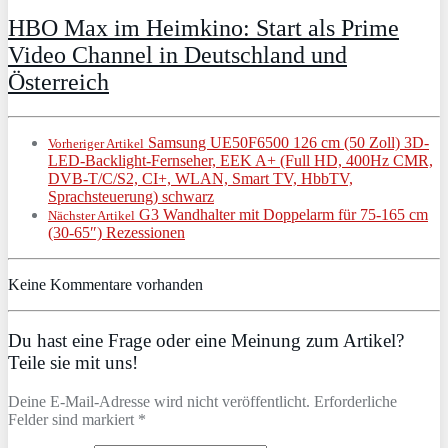
HBO Max im Heimkino: Start als Prime
Video Channel in Deutschland und
Österreich
Samsung UE50F6500 126 cm (50 Zoll) 3D-
Vorheriger Artikel
LED-Backlight-Fernseher, EEK A+ (Full HD, 400Hz CMR,
DVB-T/C/S2, CI+, WLAN, Smart TV, HbbTV,
Sprachsteuerung) schwarz
G3 Wandhalter mit Doppelarm für 75-165 cm
Nächster Artikel
(30-65″) Rezessionen
Keine Kommentare vorhanden
Du hast eine Frage oder eine Meinung zum Artikel?
Teile sie mit uns!
Deine E-Mail-Adresse wird nicht veröffentlicht. Erforderliche
Felder sind markiert *