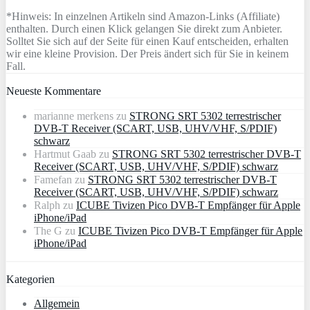
*Hinweis: In einzelnen Artikeln sind Amazon-Links (Affiliate)
enthalten. Durch einen Klick gelangen Sie direkt zum Anbieter.
Solltet Sie sich auf der Seite für einen Kauf entscheiden, erhalten
wir eine kleine Provision. Der Preis ändert sich für Sie in keinem
Fall.
Neueste Kommentare
marianne merkens
zu
STRONG SRT 5302 terrestrischer
DVB-T Receiver (SCART, USB, UHV/VHF, S/PDIF)
schwarz
Hartmut Gaab
zu
STRONG SRT 5302 terrestrischer DVB-T
Receiver (SCART, USB, UHV/VHF, S/PDIF) schwarz
Famefan
zu
STRONG SRT 5302 terrestrischer DVB-T
Receiver (SCART, USB, UHV/VHF, S/PDIF) schwarz
Ralph
zu
ICUBE Tivizen Pico DVB-T Empfänger für Apple
iPhone/iPad
The G
zu
ICUBE Tivizen Pico DVB-T Empfänger für Apple
iPhone/iPad
Kategorien
Allgemein