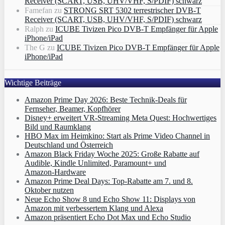
Receiver (SCART, USB, UHV/VHF, S/PDIF) schwarz
Famefan
zu
STRONG SRT 5302 terrestrischer DVB-T
Receiver (SCART, USB, UHV/VHF, S/PDIF) schwarz
Ralph
zu
ICUBE Tivizen Pico DVB-T Empfänger für Apple
iPhone/iPad
The G
zu
ICUBE Tivizen Pico DVB-T Empfänger für Apple
iPhone/iPad
Wichtige Beiträge
Amazon Prime Day 2026: Beste Technik-Deals für
Fernseher, Beamer, Kopfhörer
Disney+ erweitert VR‑Streaming Meta Quest: Hochwertiges
Bild und Raumklang
HBO Max im Heimkino: Start als Prime Video Channel in
Deutschland und Österreich
Amazon Black Friday Woche 2025: Große Rabatte auf
Audible, Kindle Unlimited, Paramount+ und
Amazon‑Hardware
Amazon Prime Deal Days: Top-Rabatte am 7. und 8.
Oktober nutzen
Neue Echo Show 8 und Echo Show 11: Displays von
Amazon mit verbessertem Klang und Alexa
Amazon präsentiert Echo Dot Max und Echo Studio