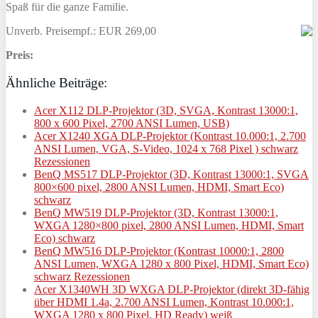
Spaß für die ganze Familie.
Unverb. Preisempf.: EUR 269,00
Preis:
Ähnliche Beiträge:
Acer X112 DLP-Projektor (3D, SVGA, Kontrast 13000:1,
800 x 600 Pixel, 2700 ANSI Lumen, USB)
Acer X1240 XGA DLP-Projektor (Kontrast 10.000:1, 2.700
ANSI Lumen, VGA, S-Video, 1024 x 768 Pixel ) schwarz
Rezessionen
BenQ MS517 DLP-Projektor (3D, Kontrast 13000:1, SVGA
800×600 pixel, 2800 ANSI Lumen, HDMI, Smart Eco)
schwarz
BenQ MW519 DLP-Projektor (3D, Kontrast 13000:1,
WXGA 1280×800 pixel, 2800 ANSI Lumen, HDMI, Smart
Eco) schwarz
BenQ MW516 DLP-Projektor (Kontrast 10000:1, 2800
ANSI Lumen, WXGA 1280 x 800 Pixel, HDMI, Smart Eco)
schwarz Rezessionen
Acer X1340WH 3D WXGA DLP-Projektor (direkt 3D-fähig
über HDMI 1.4a, 2.700 ANSI Lumen, Kontrast 10.000:1,
WXGA 1280 x 800 Pixel, HD Ready) weiß