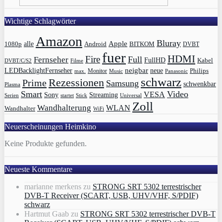
Wichtige Schlagwörter
Amazon
Bluray
Apple
1080p
alle
BITKOM
Android
DVBT
fuer
HDMI
Fire
Full
Fernseher
FullHD
Kabel
DVBT/C/S2
Filme
LEDBacklightFernseher
neigbar
neue
Philips
max.
Monitor
Music
Panasonic
schwarz
Rezessionen
Prime
Samsung
schwenkbar
Plasma
Smart
Video
VESA
Streaming
Sony
Serien
startet
Universal
Stick
Zoll
Wandhalterung
WLAN
Wandhalter
WiFi
Neuerscheinungen Heimkino
Keine Produkte gefunden.
Neueste Kommentare
marianne merkens
zu
STRONG SRT 5302 terrestrischer
DVB-T Receiver (SCART, USB, UHV/VHF, S/PDIF)
schwarz
Hartmut Gaab
zu
STRONG SRT 5302 terrestrischer DVB-T