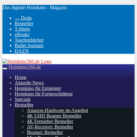
Skip
Das digitale Heimkino - Magazin
to
→ Deals
main
Bestseller
content
T-Shirts
eBooks
Taschenbücher
Bullet Journals
DAZN
Heimkino360.de
Toggle
navigation
Home
Aktuelle News
Heimkino für Einsteiger
Heimkino für Fortgeschrittene
Specials
Bestseller
Amazon-Hardware im Angebot
4K UHD Beamer Bestseller
4K Fernseher Bestseller
AV-Receiver: Bestseller
Beamer: Bestseller