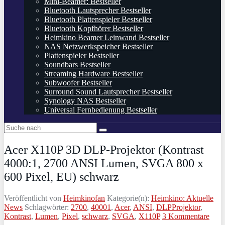
Mini-Beamer: Bestseller
Bluetooth Lautsprecher Bestseller
Bluetooth Plattenspieler Bestseller
Bluetooth Kopfhörer Bestseller
Heimkino Beamer Leinwand Bestseller
NAS Netzwerkspeicher Bestseller
Plattenspieler Bestseller
Soundbars Bestseller
Streaming Hardware Bestseller
Subwoofer Bestseller
Surround Sound Lautsprecher Bestseller
Synology NAS Bestseller
Universal Fernbedienung Bestseller
Acer X110P 3D DLP-Projektor (Kontrast
4000:1, 2700 ANSI Lumen, SVGA 800 x
600 Pixel, EU) schwarz
Veröffentlicht von
Heimkinofan
Kategorie(n):
Heimkino: Aktuelle
News
Schlagwörter:
2700
,
40001
,
Acer
,
ANSI
,
DLPProjektor
,
Kontrast
,
Lumen
,
Pixel
,
schwarz
,
SVGA
,
X110P
3 Kommentare