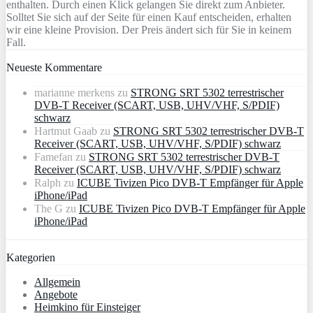
enthalten. Durch einen Klick gelangen Sie direkt zum Anbieter.
Solltet Sie sich auf der Seite für einen Kauf entscheiden, erhalten
wir eine kleine Provision. Der Preis ändert sich für Sie in keinem
Fall.
Neueste Kommentare
marianne merkens
zu
STRONG SRT 5302 terrestrischer
DVB-T Receiver (SCART, USB, UHV/VHF, S/PDIF)
schwarz
Hartmut Gaab
zu
STRONG SRT 5302 terrestrischer DVB-T
Receiver (SCART, USB, UHV/VHF, S/PDIF) schwarz
Famefan
zu
STRONG SRT 5302 terrestrischer DVB-T
Receiver (SCART, USB, UHV/VHF, S/PDIF) schwarz
Ralph
zu
ICUBE Tivizen Pico DVB-T Empfänger für Apple
iPhone/iPad
The G
zu
ICUBE Tivizen Pico DVB-T Empfänger für Apple
iPhone/iPad
Kategorien
Allgemein
Angebote
Heimkino für Einsteiger