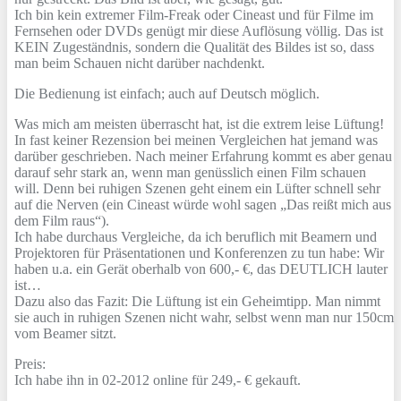
Ich bin kein extremer Film-Freak oder Cineast und für Filme im
Fernsehen oder DVDs genügt mir diese Auflösung völlig. Das ist
KEIN Zugeständnis, sondern die Qualität des Bildes ist so, dass
man beim Schauen nicht darüber nachdenkt.
Die Bedienung ist einfach; auch auf Deutsch möglich.
Was mich am meisten überrascht hat, ist die extrem leise Lüftung!
In fast keiner Rezension bei meinen Vergleichen hat jemand was
darüber geschrieben. Nach meiner Erfahrung kommt es aber genau
darauf sehr stark an, wenn man genüsslich einen Film schauen
will. Denn bei ruhigen Szenen geht einem ein Lüfter schnell sehr
auf die Nerven (ein Cineast würde wohl sagen „Das reißt mich aus
dem Film raus“).
Ich habe durchaus Vergleiche, da ich beruflich mit Beamern und
Projektoren für Präsentationen und Konferenzen zu tun habe: Wir
haben u.a. ein Gerät oberhalb von 600,- €, das DEUTLICH lauter
ist…
Dazu also das Fazit: Die Lüftung ist ein Geheimtipp. Man nimmt
sie auch in ruhigen Szenen nicht wahr, selbst wenn man nur 150cm
vom Beamer sitzt.
Preis:
Ich habe ihn in 02-2012 online für 249,- € gekauft.