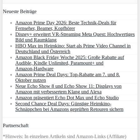
Neueste Beiträge
Amazon Prime Day 2026: Beste Technik-Deals für
Fernseher, Beamer, Kopfhörer
Disney+ erweitert VR‑Streaming Meta Quest: Hochwertiges
Bild und Raumklang
HBO Max im Heimkino: Start als Prime Video Channel in
Deutschland und Österreich
Amazon Black Friday Woche 2025: Große Rabatte auf
Audible, Kindle Unlimited, Paramount+ und
Amazon‑Hardware
Amazon Prime Deal Days: Top-Rabatte am 7. und 8.
Oktober nutzen
Neue Echo Show 8 und Echo Show 11: Displays von
Amazon mit verbessertem Klang und Alexa
Amazon präsentiert Echo Dot Max und Echo Studio
Second Chance Deal Days: Günstige Heimkino-
Schnäppchen bei Amazons geprüften Retouren sichern
Partnerschaft
*Hinweis: In einzelnen Artikeln sind Amazon-Links (Affiliate)