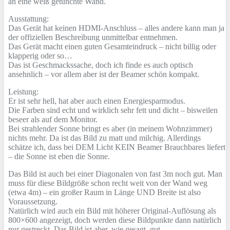
an eine weiß getünchte Wand.
Ausstattung:
Das Gerät hat keinen HDMI-Anschluss – alles andere kann man ja
der offiziellen Beschreibung unmittelbar entnehmen.
Das Gerät macht einen guten Gesamteindruck – nicht billig oder
klapperig oder so…
Das ist Geschmackssache, doch ich finde es auch optisch
ansehnlich – vor allem aber ist der Beamer schön kompakt.
Leistung:
Er ist sehr hell, hat aber auch einen Energiesparmodus.
Die Farben sind echt und wirklich sehr fett und dicht – bisweilen
beseer als auf dem Monitor.
Bei strahlender Sonne bringt es aber (in meinem Wohnzimmer)
nichts mehr. Da ist das Bild zu matt und milchig. Allerdings
schätze ich, dass bei DEM Licht KEIN Beamer Brauchbares liefert
– die Sonne ist eben die Sonne.
Das Bild ist auch bei einer Diagonalen von fast 3m noch gut. Man
muss für diese Bildgröße schon recht weit von der Wand weg
(etwa 4m) – ein großer Raum in Länge UND Breite ist also
Voraussetzung.
Natürlich wird auch ein Bild mit höherer Original-Auflösung als
800×600 angezeigt, doch werden diese Bildpunkte dann natürlich
nur gestreckt. Das Bild ist aber, wie gesagt, gut.