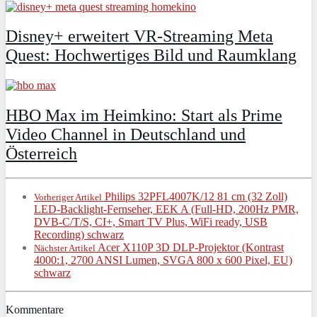
Disney+ erweitert VR‑Streaming Meta
Quest: Hochwertiges Bild und Raumklang
HBO Max im Heimkino: Start als Prime
Video Channel in Deutschland und
Österreich
Philips 32PFL4007K/12 81 cm (32 Zoll)
Vorheriger Artikel
LED-Backlight-Fernseher, EEK A (Full-HD, 200Hz PMR,
DVB-C/T/S, CI+, Smart TV Plus, WiFi ready, USB
Recording) schwarz
Acer X110P 3D DLP-Projektor (Kontrast
Nächster Artikel
4000:1, 2700 ANSI Lumen, SVGA 800 x 600 Pixel, EU)
schwarz
Kommentare