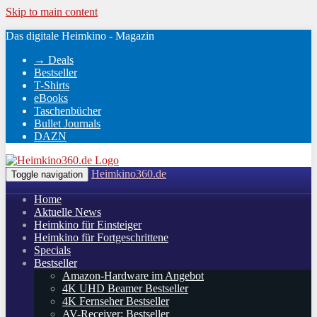
Skip to main content
Das digitale Heimkino - Magazin
→ Deals
Bestseller
T-Shirts
eBooks
Taschenbücher
Bullet Journals
DAZN
Heimkino360.de
Toggle navigation
Home
Aktuelle News
Heimkino für Einsteiger
Heimkino für Fortgeschrittene
Specials
Bestseller
Amazon-Hardware im Angebot
4K UHD Beamer Bestseller
4K Fernseher Bestseller
AV-Receiver: Bestseller