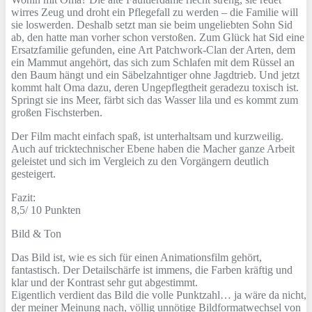
wirres Zeug und droht ein Pflegefall zu werden – die Familie will
sie loswerden. Deshalb setzt man sie beim ungeliebten Sohn Sid
ab, den hatte man vorher schon verstoßen. Zum Glück hat Sid eine
Ersatzfamilie gefunden, eine Art Patchwork-Clan der Arten, dem
ein Mammut angehört, das sich zum Schlafen mit dem Rüssel an
den Baum hängt und ein Säbelzahntiger ohne Jagdtrieb. Und jetzt
kommt halt Oma dazu, deren Ungepflegtheit geradezu toxisch ist.
Springt sie ins Meer, färbt sich das Wasser lila und es kommt zum
großen Fischsterben.
Der Film macht einfach spaß, ist unterhaltsam und kurzweilig.
Auch auf tricktechnischer Ebene haben die Macher ganze Arbeit
geleistet und sich im Vergleich zu den Vorgängern deutlich
gesteigert.
Fazit:
8,5/ 10 Punkten
Bild & Ton
Das Bild ist, wie es sich für einen Animationsfilm gehört,
fantastisch. Der Detailschärfe ist immens, die Farben kräftig und
klar und der Kontrast sehr gut abgestimmt.
Eigentlich verdient das Bild die volle Punktzahl… ja wäre da nicht,
der meiner Meinung nach, völlig unnötige Bildformatwechsel von