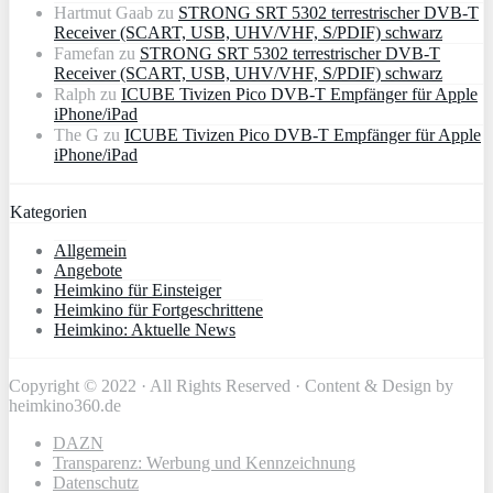
Hartmut Gaab
zu
STRONG SRT 5302 terrestrischer DVB-T
Receiver (SCART, USB, UHV/VHF, S/PDIF) schwarz
Famefan
zu
STRONG SRT 5302 terrestrischer DVB-T
Receiver (SCART, USB, UHV/VHF, S/PDIF) schwarz
Ralph
zu
ICUBE Tivizen Pico DVB-T Empfänger für Apple
iPhone/iPad
The G
zu
ICUBE Tivizen Pico DVB-T Empfänger für Apple
iPhone/iPad
Kategorien
Allgemein
Angebote
Heimkino für Einsteiger
Heimkino für Fortgeschrittene
Heimkino: Aktuelle News
Copyright © 2022 · All Rights Reserved · Content & Design by
heimkino360.de
DAZN
Transparenz: Werbung und Kennzeichnung
Datenschutz