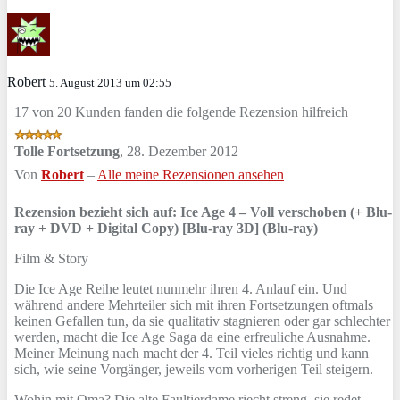
Robert
5. August 2013 um 02:55
17 von 20 Kunden fanden die folgende Rezension hilfreich
Tolle Fortsetzung
,
28. Dezember 2012
Von
Robert
–
Alle meine Rezensionen ansehen
Rezension bezieht sich auf:
Ice Age 4 – Voll verschoben (+ Blu-
ray + DVD + Digital Copy) [Blu-ray 3D] (Blu-ray)
Film & Story
Die Ice Age Reihe leutet nunmehr ihren 4. Anlauf ein. Und
während andere Mehrteiler sich mit ihren Fortsetzungen oftmals
keinen Gefallen tun, da sie qualitativ stagnieren oder gar schlechter
werden, macht die Ice Age Saga da eine erfreuliche Ausnahme.
Meiner Meinung nach macht der 4. Teil vieles richtig und kann
sich, wie seine Vorgänger, jeweils vom vorherigen Teil steigern.
Wohin mit Oma? Die alte Faultierdame riecht streng, sie redet