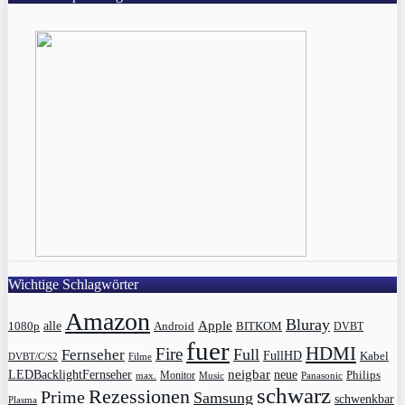
Wichtige Schlagwörter
Amazon
Bluray
Apple
1080p
alle
BITKOM
Android
DVBT
fuer
HDMI
Fire
Full
Fernseher
FullHD
Kabel
DVBT/C/S2
Filme
LEDBacklightFernseher
neigbar
neue
Philips
max.
Monitor
Music
Panasonic
schwarz
Rezessionen
Prime
Samsung
schwenkbar
Plasma