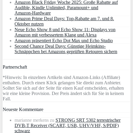
Amazon Black Friday Woche 2025: Große Rabatte auf
Audible, Kindle Unlimited, Paramount+ und
Amazon‑Hardware
Amazon Prime Deal Days: Top-Rabatte am 7. und 8.
Oktober nutzen
Neue Echo Show 8 und Echo Show 11: Displays von
Amazon mit verbessertem Klang und Alexa
Amazon präsentiert Echo Dot Max und Echo Studio
Second Chance Deal Days: Günstige Heimkino-
Schnäppchen bei Amazons geprüften Retouren sichern
Partnerschaft
*Hinweis: In einzelnen Artikeln sind Amazon-Links (Affiliate)
enthalten. Durch einen Klick gelangen Sie direkt zum Anbieter.
Solltet Sie sich auf der Seite für einen Kauf entscheiden, erhalten
wir eine kleine Provision. Der Preis ändert sich für Sie in keinem
Fall.
Neueste Kommentare
marianne merkens
zu
STRONG SRT 5302 terrestrischer
DVB-T Receiver (SCART, USB, UHV/VHF, S/PDIF)
schwarz