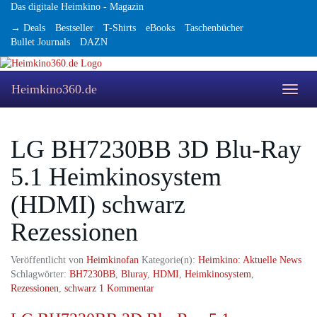
Skip
Das digitale Heimkino - Magazin
to
→ Deals
Bestseller
T-Shirts
eBooks
Taschenbücher
main
Bullet Journals
DAZN
content
Heimkino360.de
Toggle
naviga
LG BH7230BB 3D Blu-Ray
5.1 Heimkinosystem
(HDMI) schwarz
Rezessionen
Veröffentlicht von
Heimkinofan
Kategorie(n):
Heimkino: Aktuelle News
Schlagwörter:
BH7230BB
,
Bluray
,
HDMI
,
Heimkinosystem
,
Rezessionen
,
schwarz
1 Kommentar