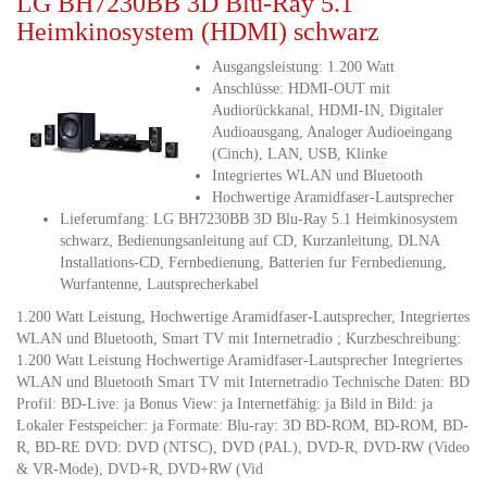
LG BH7230BB 3D Blu-Ray 5.1
Heimkinosystem (HDMI) schwarz
Ausgangsleistung: 1.200 Watt
Anschlüsse: HDMI-OUT mit
Audiorückkanal, HDMI-IN, Digitaler
Audioausgang, Analoger Audioeingang
(Cinch), LAN, USB, Klinke
Integriertes WLAN und Bluetooth
Hochwertige Aramidfaser-Lautsprecher
Lieferumfang: LG BH7230BB 3D Blu-Ray 5.1 Heimkinosystem
schwarz, Bedienungsanleitung auf CD, Kurzanleitung, DLNA
Installations-CD, Fernbedienung, Batterien fur Fernbedienung,
Wurfantenne, Lautsprecherkabel
1.200 Watt Leistung, Hochwertige Aramidfaser-Lautsprecher, Integriertes
WLAN und Bluetooth, Smart TV mit Internetradio ; Kurzbeschreibung:
1.200 Watt Leistung Hochwertige Aramidfaser-Lautsprecher Integriertes
WLAN und Bluetooth Smart TV mit Internetradio Technische Daten: BD
Profil: BD-Live: ja Bonus View: ja Internetfähig: ja Bild in Bild: ja
Lokaler Festspeicher: ja Formate: Blu-ray: 3D BD-ROM, BD-ROM, BD-
R, BD-RE DVD: DVD (NTSC), DVD (PAL), DVD-R, DVD-RW (Video
& VR-Mode), DVD+R, DVD+RW (Vid