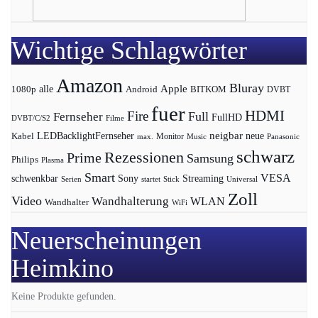
Wichtige Schlagwörter
Amazon
Bluray
Apple
1080p
alle
BITKOM
Android
DVBT
fuer
HDMI
Fire
Full
Fernseher
FullHD
DVBT/C/S2
Filme
LEDBacklightFernseher
neigbar
neue
Kabel
max.
Monitor
Music
Panasonic
schwarz
Rezessionen
Prime
Samsung
Philips
Plasma
Smart
VESA
Streaming
schwenkbar
Sony
Serien
startet
Universal
Stick
Zoll
Video
Wandhalterung
WLAN
Wandhalter
WiFi
Neuerscheinungen
Heimkino
Keine Produkte gefunden.