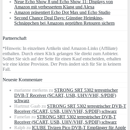
Neue Echo Show 8 und Echo Show 11: Displays von
Amazon mit verbessertem Klang und Alexa
Amazon präsentiert Echo Dot Max und Echo Studio
Second Chance Deal Days: Günstige Heimkino-
Schnäppchen bei Amazons geprüften Retouren sichern
Partnerschaft
*Hinweis: In einzelnen Artikeln sind Amazon-Links (Affiliate)
enthalten. Durch einen Klick gelangen Sie direkt zum Anbieter.
Solltet Sie sich auf der Seite für einen Kauf entscheiden, erhalten
wir eine kleine Provision. Der Preis ändert sich für Sie in keinem
Fall.
Neueste Kommentare
marianne merkens
zu
STRONG SRT 5302 terrestrischer
DVB-T Receiver (SCART, USB, UHV/VHF, S/PDIF)
schwarz
Hartmut Gaab
zu
STRONG SRT 5302 terrestrischer DVB-T
Receiver (SCART, USB, UHV/VHF, S/PDIF) schwarz
Famefan
zu
STRONG SRT 5302 terrestrischer DVB-T
Receiver (SCART, USB, UHV/VHF, S/PDIF) schwarz
Ralph
zu
ICUBE Tivizen Pico DVB-T Empfänger für Apple