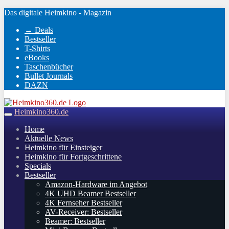
Skip
Das digitale Heimkino - Magazin
to
→ Deals
main
Bestseller
content
T-Shirts
eBooks
Taschenbücher
Bullet Journals
DAZN
Heimkino360.de
Toggle
navigation
Home
Aktuelle News
Heimkino für Einsteiger
Heimkino für Fortgeschrittene
Specials
Bestseller
Amazon-Hardware im Angebot
4K UHD Beamer Bestseller
4K Fernseher Bestseller
AV-Receiver: Bestseller
Beamer: Bestseller