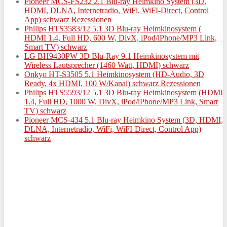
Pioneer MCS-FS232 2.1 Blu-ray Heimkino System (3D,
HDMI, DLNA, Internetradio, WiFi, WiFI-Direct, Control
App) schwarz Rezessionen
Philips HTS3583/12 5.1 3D Blu-ray Heimkinosystem (
HDMI 1.4, Full HD, 600 W, DivX, iPod/iPhone/MP3 Link,
Smart TV) schwarz
LG BH9430PW 3D Blu-Ray 9.1 Heimkinosystem mit
Wireless Lautsprecher (1460 Watt, HDMI) schwarz
Onkyo HT-S3505 5.1 Heimkinosystem (HD-Audio, 3D
Ready, 4x HDMI, 100 W/Kanal) schwarz Rezessionen
Philips HTS5593/12 5.1 3D Blu-ray Heimkinosystem (HDMI
1.4, Full HD, 1000 W, DivX, iPod/iPhone/MP3 Link, Smart
TV) schwarz
Pioneer MCS-434 5.1 Blu-ray Heimkino System (3D, HDMI,
DLNA, Internetradio, WiFi, WiFI-Direct, Control App)
schwarz