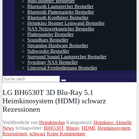
Mini-Beamer: Bestseller
Bluetooth Lautsprecher Bestseller
Bluetooth Plattenspieler Bestseller
Bluetooth Kopfhörer Bestseller
Heimkino Beamer Leinwand Bestseller
NAS Netzwerkspeicher Bestseller
Plattenspieler Bestseller
Soundbars Bestseller
Streaming Hardware Bestseller
Subwoofer Bestseller
Surround Sound Lautsprecher Bestseller
Synology NAS Bestseller
Universal Fernbedienung Bestseller
LG BH6530T 3D Blu-Ray 5.1
Heimkinosystem (HDMI) schwarz
Rezessionen
Veröffentlicht von
Heimkinofan
Kategorie(n):
Heimkino: Aktuelle
News
Schlagwörter:
BH6530T
,
Bluray
,
HDMI
,
Heimkinosystem
,
Rezessionen
,
schwarz
Keine Kommentare