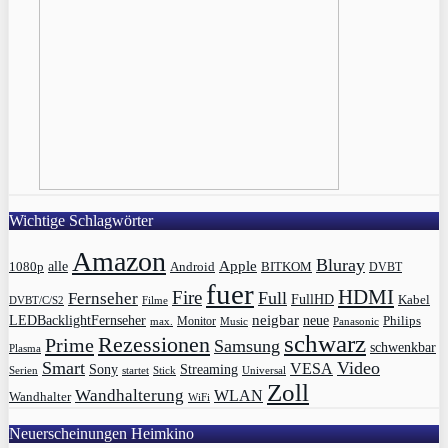
Wichtige Schlagwörter
Amazon
Bluray
Apple
1080p
alle
BITKOM
Android
DVBT
fuer
HDMI
Fire
Full
Fernseher
FullHD
Kabel
DVBT/C/S2
Filme
LEDBacklightFernseher
neigbar
neue
Philips
max.
Monitor
Music
Panasonic
schwarz
Rezessionen
Prime
Samsung
schwenkbar
Plasma
Smart
Video
VESA
Streaming
Sony
Serien
startet
Universal
Stick
Zoll
Wandhalterung
WLAN
Wandhalter
WiFi
Neuerscheinungen Heimkino