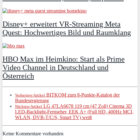
Disney+ erweitert VR‑Streaming Meta
Quest: Hochwertiges Bild und Raumklang
HBO Max im Heimkino: Start als Prime
Video Channel in Deutschland und
Österreich
BITKOM zum 8-Punkte-Katalog der
Vorheriger Artikel
Bundesregierung
LG 47LA6678 119 cm (47 Zoll) Cinema 3D
Nächster Artikel
LED-Backlight-Fernseher, EEK A+ (Full HD, 400Hz MCI,
WLAN, DVB-T/C/S, Smart TV) weiß
Keine Kommentare vorhanden