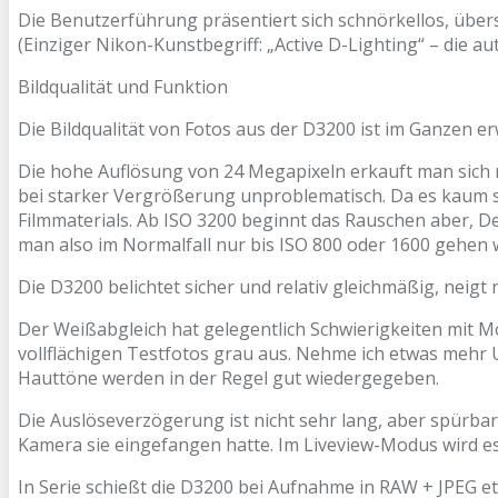
Die Benutzerführung präsentiert sich schnörkellos, über
(Einziger Nikon-Kunstbegriff: „Active D-Lighting“ – die a
Bildqualität und Funktion
Die Bildqualität von Fotos aus der D3200 ist im Ganzen 
Die hohe Auflösung von 24 Megapixeln erkauft man sich na
bei starker Vergrößerung unproblematisch. Da es kaum sta
Filmmaterials. Ab ISO 3200 beginnt das Rauschen aber, De
man also im Normalfall nur bis ISO 800 oder 1600 gehen 
Die D3200 belichtet sicher und relativ gleichmäßig, neig
Der Weißabgleich hat gelegentlich Schwierigkeiten mit Mo
vollflächigen Testfotos grau aus. Nehme ich etwas mehr
Hauttöne werden in der Regel gut wiedergegeben.
Die Auslöseverzögerung ist nicht sehr lang, aber spürba
Kamera sie eingefangen hatte. Im Liveview-Modus wird es
In Serie schießt die D3200 bei Aufnahme in RAW + JPEG et