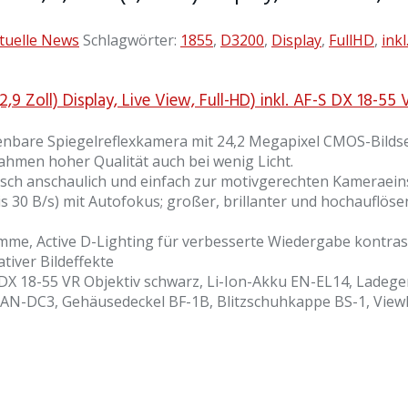
tuelle News
Schlagwörter:
1855
,
D3200
,
Display
,
FullHD
,
inkl
9 Zoll) Display, Live View, Full-HD) inkl. AF-S DX 18-55
enbare Spiegelreflexkamera mit 24,2 Megapixel CMOS-Bildse
hmen hoher Qualität auch bei wenig Licht.
ch anschaulich und einfach zur motivgerechten Kameraein
s 30 B/s) mit Autofokus; großer, brillanter und hochauflös
me, Active D-Lighting für verbesserte Wiedergabe kontrastr
tiver Bildeffekte
-S DX 18-55 VR Objektiv schwarz, Li-Ion-Akku EN-EL14, Lad
AN-DC3, Gehäusedeckel BF-1B, Blitzschuhkappe BS-1, View