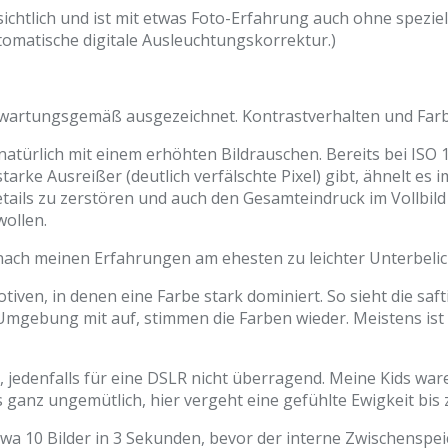
sichtlich und ist mit etwas Foto-Erfahrung auch ohne spezi
utomatische digitale Ausleuchtungskorrektur.)
erwartungsgemäß ausgezeichnet. Kontrastverhalten und Farb
türlich mit einem erhöhten Bildrauschen. Bereits bei ISO 10
rke Ausreißer (deutlich verfälschte Pixel) gibt, ähnelt es
tails zu zerstören und auch den Gesamteindruck im Vollbild 
wollen.
t nach meinen Erfahrungen am ehesten zu leichter Unterbeli
tiven, in denen eine Farbe stark dominiert. So sieht die s
 Umgebung mit auf, stimmen die Farben wieder. Meistens is
r, jedenfalls für eine DSLR nicht überragend. Meine Kids w
 ganz ungemütlich, hier vergeht eine gefühlte Ewigkeit bi
wa 10 Bilder in 3 Sekunden, bevor der interne Zwischenspeic