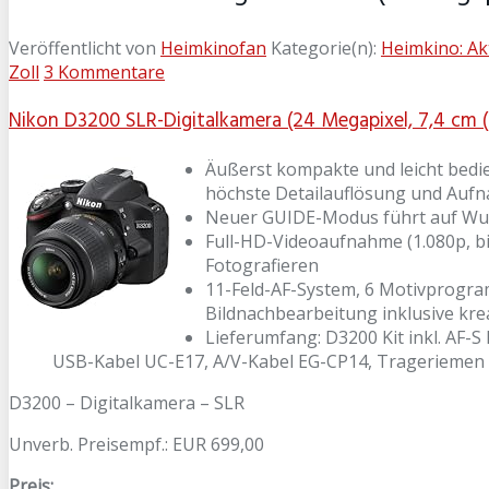
Veröffentlicht von
Heimkinofan
Kategorie(n):
Heimkino: Ak
Zoll
3 Kommentare
Nikon D3200 SLR-Digitalkamera (24 Megapixel, 7,4 cm (2,
Äußerst kompakte und leicht bedi
höchste Detailauflösung und Aufna
Neuer GUIDE-Modus führt auf Wus
Full-HD-Videoaufnahme (1.080p, bi
Fotografieren
11-Feld-AF-System, 6 Motivprogram
Bildnachbearbeitung inklusive krea
Lieferumfang: D3200 Kit inkl. AF
USB-Kabel UC-E17, A/V-Kabel EG-CP14, Trageriemen 
D3200 – Digitalkamera – SLR
Unverb. Preisempf.: EUR 699,00
Preis: