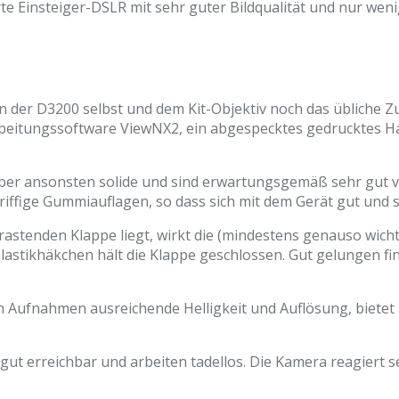
erte Einsteiger-DSLR mit sehr guter Bildqualität und nur we
n der D3200 selbst und dem Kit-Objektiv noch das übliche Z
rbeitungssoftware ViewNX2, ein abgespecktes gedrucktes H
er ansonsten solide und sind erwartungsgemäß sehr gut ve
riffige Gummiauflagen, so dass sich mit dem Gerät gut und s
nrastenden Klappe liegt, wirkt die (mindestens genauso wic
Plastikhäkchen hält die Klappe geschlossen. Gut gelungen f
on Aufnahmen ausreichende Helligkeit und Auflösung, bietet
t, gut erreichbar und arbeiten tadellos. Die Kamera reagiert