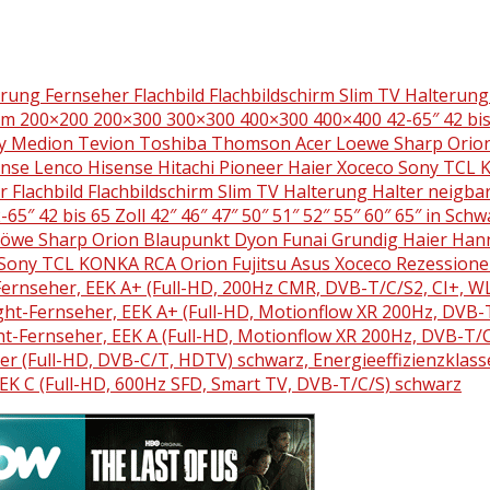
ung Fernseher Flachbild Flachbildschirm Slim TV Halterun
m 200×200 200×300 300×300 400×300 400×400 42-65″ 42 bis 65 
Sony Medion Tevion Toshiba Thomson Acer Loewe Sharp Ori
e Lenco Hisense Hitachi Pioneer Haier Xoceco Sony TCL K
lachbild Flachbildschirm Slim TV Halterung Halter neigbar
42 bis 65 Zoll 42″ 46″ 47″ 50″ 51″ 52″ 55″ 60″ 65″ in Schw
öwe Sharp Orion Blaupunkt Dyon Funai Grundig Haier Ha
o Sony TCL KONKA RCA Orion Fujitsu Asus Xoceco Rezession
Fernseher, EEK A+ (Full-HD, 200Hz CMR, DVB-T/C/S2, CI+, 
ght-Fernseher, EEK A+ (Full-HD, Motionflow XR 200Hz, DVB
ht-Fernseher, EEK A (Full-HD, Motionflow XR 200Hz, DVB-T
er (Full-HD, DVB-C/T, HDTV) schwarz, Energieeffizienzklass
EK C (Full-HD, 600Hz SFD, Smart TV, DVB-T/C/S) schwarz