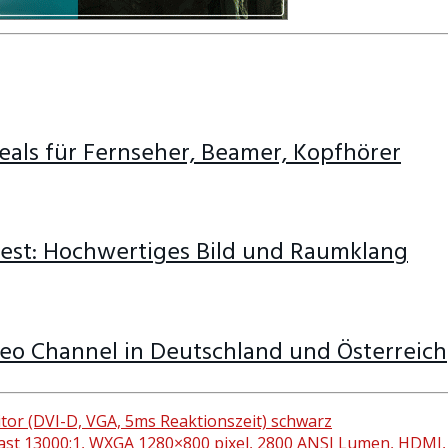
als für Fernseher, Beamer, Kopfhörer
est: Hochwertiges Bild und Raumklang
deo Channel in Deutschland und Österreich
or (DVI-D, VGA, 5ms Reaktionszeit) schwarz
t 13000:1, WXGA 1280×800 pixel, 2800 ANSI Lumen, HDMI, 