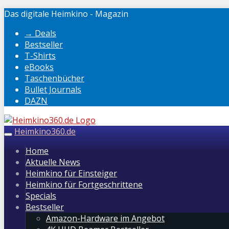
Skip
Das digitale Heimkino - Magazin
to
→ Deals
main
Bestseller
content
T-Shirts
eBooks
Taschenbücher
Bullet Journals
DAZN
Heimkino360.de
Toggle
navigation
Home
Aktuelle News
Heimkino für Einsteiger
Heimkino für Fortgeschrittene
Specials
Bestseller
Amazon-Hardware im Angebot