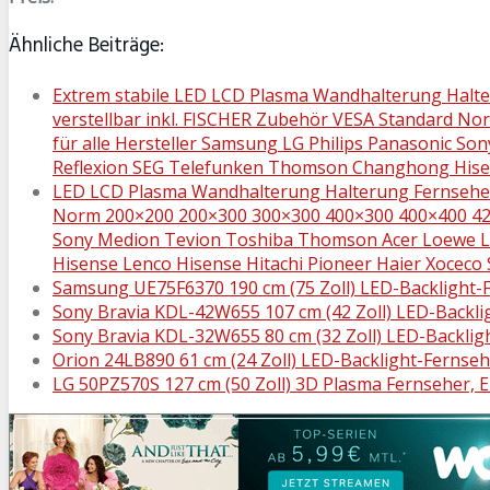
Ähnliche Beiträge:
Extrem stabile LED LCD Plasma Wandhalterung Halter
verstellbar inkl. FISCHER Zubehör VESA Standard Nor
für alle Hersteller Samsung LG Philips Panasonic 
Reflexion SEG Telefunken Thomson Changhong Hisens
LED LCD Plasma Wandhalterung Halterung Fernseher F
Norm 200×200 200×300 300×300 400×300 400×400 42-65″ 
Sony Medion Tevion Toshiba Thomson Acer Loewe L
Hisense Lenco Hisense Hitachi Pioneer Haier Xocec
Samsung UE75F6370 190 cm (75 Zoll) LED-Backlight-
Sony Bravia KDL-42W655 107 cm (42 Zoll) LED-Backli
Sony Bravia KDL-32W655 80 cm (32 Zoll) LED-Backlig
Orion 24LB890 61 cm (24 Zoll) LED-Backlight-Fernseh
LG 50PZ570S 127 cm (50 Zoll) 3D Plasma Fernseher, E