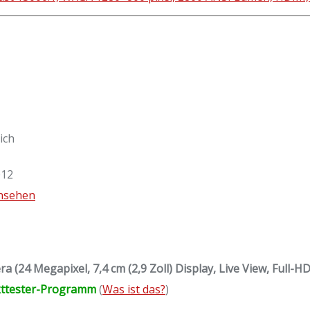
ich
012
ansehen
(24 Megapixel, 7,4 cm (2,9 Zoll) Display, Live View, Full-HD
kttester-Programm
(
Was ist das?
)