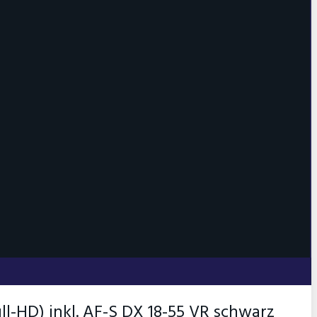
ull-HD) inkl. AF-S DX 18-55 VR schwarz