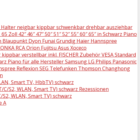
g Halter neigbar kippbar schwenkbar drehbar ausziehbar
Zoll 42″ 46″ 47″ 50″ 51″ 52″ 55″ 60″ 65″ in Schwarz Piano
on Blaupunkt Dyon Funai Grundig Haier Hannspree
ONKA RCA Orion Fujitsu Asus Xoceco
 kippbar verstellbar inkl. FISCHER Zubehör VESA Standard
arz Piano für alle Hersteller Samsung LG Philips Panasonic
nnspree Reflexion SEG Telefunken Thomson Changhong
en
WLAN, Smart TV, HbbTV) schwarz
-T/C/S2, WLAN, Smart TV) schwarz Rezessionen
/C/S2, WLAN, Smart TV) schwarz
e A