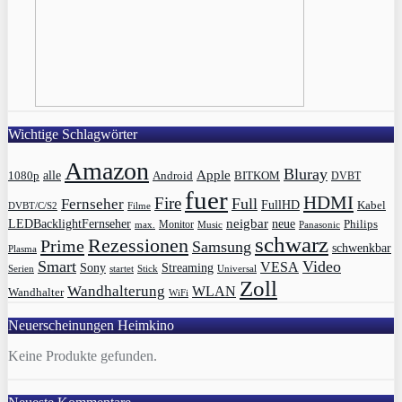
Wichtige Schlagwörter
Amazon
Bluray
Apple
1080p
alle
BITKOM
Android
DVBT
fuer
HDMI
Fire
Full
Fernseher
FullHD
Kabel
DVBT/C/S2
Filme
LEDBacklightFernseher
neigbar
neue
Philips
max.
Monitor
Music
Panasonic
schwarz
Rezessionen
Prime
Samsung
schwenkbar
Plasma
Smart
Video
VESA
Streaming
Sony
Serien
startet
Universal
Stick
Zoll
Wandhalterung
WLAN
Wandhalter
WiFi
Neuerscheinungen Heimkino
Keine Produkte gefunden.