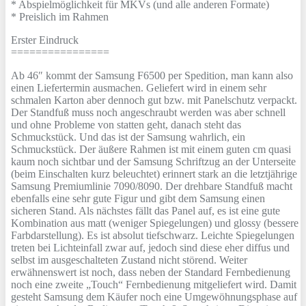
* Abspielmöglichkeit für MKVs (und alle anderen Formate)
* Preislich im Rahmen
Erster Eindruck
================
Ab 46″ kommt der Samsung F6500 per Spedition, man kann also
einen Liefertermin ausmachen. Geliefert wird in einem sehr
schmalen Karton aber dennoch gut bzw. mit Panelschutz verpackt.
Der Standfuß muss noch angeschraubt werden was aber schnell
und ohne Probleme von statten geht, danach steht das
Schmuckstück. Und das ist der Samsung wahrlich, ein
Schmuckstück. Der äußere Rahmen ist mit einem guten cm quasi
kaum noch sichtbar und der Samsung Schriftzug an der Unterseite
(beim Einschalten kurz beleuchtet) erinnert stark an die letztjährige
Samsung Premiumlinie 7090/8090. Der drehbare Standfuß macht
ebenfalls eine sehr gute Figur und gibt dem Samsung einen
sicheren Stand. Als nächstes fällt das Panel auf, es ist eine gute
Kombination aus matt (weniger Spiegelungen) und glossy (bessere
Farbdarstellung). Es ist absolut tiefschwarz. Leichte Spiegelungen
treten bei Lichteinfall zwar auf, jedoch sind diese eher diffus und
selbst im ausgeschalteten Zustand nicht störend. Weiter
erwähnenswert ist noch, dass neben der Standard Fernbedienung
noch eine zweite „Touch“ Fernbedienung mitgeliefert wird. Damit
gesteht Samsung dem Käufer noch eine Umgewöhnungsphase auf