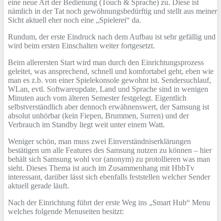
eine neue Art der Bedienung (Touch & Sprache) zu. Diese ist
nämlich in der Tat noch gewöhnungsbedürftig und stellt aus meiner
Sicht aktuell eher noch eine „Spielerei“ da.
Rundum, der erste Eindruck nach dem Aufbau ist sehr gefällig und
wird beim ersten Einschalten weiter fortgesetzt.
Beim allerersten Start wird man durch den Einrichtungsprozess
geleitet, was ansprechend, schnell und komfortabel geht, eben wie
man es z.b. von einer Spielekonsole gewohnt ist. Sendersuchlauf,
WLan, evtl. Softwareupdate, Land und Sprache sind in wenigen
Minuten auch vom älteren Semester festgelegt. Eigentlich
selbstverständlich aber dennoch erwähnenswert, der Samsung ist
absolut unhörbar (kein Fiepen, Brummen, Surren) und der
Verbrauch im Standby liegt weit unter einem Watt.
Weniger schön, man muss zwei Einverständniserklärungen
bestätigen um alle Features des Samsung nutzen zu können – hier
behält sich Samsung wohl vor (anonym) zu protollieren was man
sieht. Dieses Thema ist auch im Zusammenhang mit HbbTv
interessant, darüber lässt sich ebenfalls feststellen welcher Sender
aktuell gerade läuft.
Nach der Einrichtung führt der erste Weg ins „Smart Hub“ Menu
welches folgende Menuseiten besitzt: