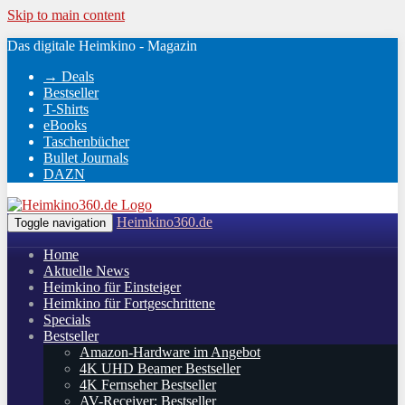
Skip to main content
Das digitale Heimkino - Magazin
→ Deals
Bestseller
T-Shirts
eBooks
Taschenbücher
Bullet Journals
DAZN
Heimkino360.de
Toggle navigation
Home
Aktuelle News
Heimkino für Einsteiger
Heimkino für Fortgeschrittene
Specials
Bestseller
Amazon-Hardware im Angebot
4K UHD Beamer Bestseller
4K Fernseher Bestseller
AV-Receiver: Bestseller