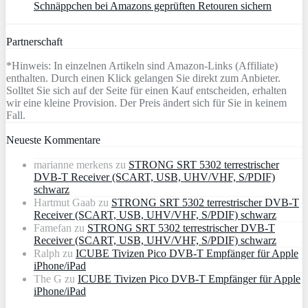
Schnäppchen bei Amazons geprüften Retouren sichern
Partnerschaft
*Hinweis: In einzelnen Artikeln sind Amazon-Links (Affiliate)
enthalten. Durch einen Klick gelangen Sie direkt zum Anbieter.
Solltet Sie sich auf der Seite für einen Kauf entscheiden, erhalten
wir eine kleine Provision. Der Preis ändert sich für Sie in keinem
Fall.
Neueste Kommentare
marianne merkens
zu
STRONG SRT 5302 terrestrischer
DVB-T Receiver (SCART, USB, UHV/VHF, S/PDIF)
schwarz
Hartmut Gaab
zu
STRONG SRT 5302 terrestrischer DVB-T
Receiver (SCART, USB, UHV/VHF, S/PDIF) schwarz
Famefan
zu
STRONG SRT 5302 terrestrischer DVB-T
Receiver (SCART, USB, UHV/VHF, S/PDIF) schwarz
Ralph
zu
ICUBE Tivizen Pico DVB-T Empfänger für Apple
iPhone/iPad
The G
zu
ICUBE Tivizen Pico DVB-T Empfänger für Apple
iPhone/iPad