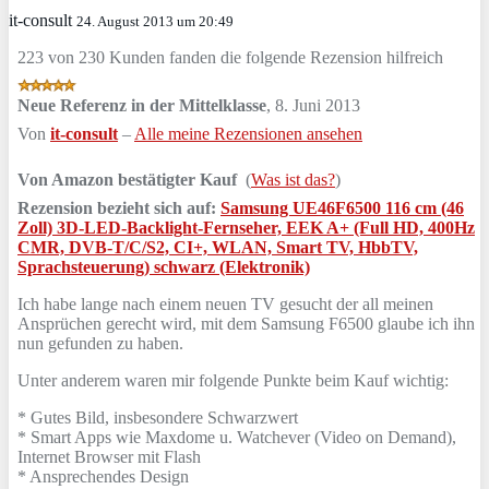
it-consult
24. August 2013 um 20:49
223 von 230 Kunden fanden die folgende Rezension hilfreich
Neue Referenz in der Mittelklasse
,
8. Juni 2013
Von
it-consult
–
Alle meine Rezensionen ansehen
Von Amazon bestätigter Kauf
(
Was ist das?
)
Rezension bezieht sich auf:
Samsung UE46F6500 116 cm (46
Zoll) 3D-LED-Backlight-Fernseher, EEK A+ (Full HD, 400Hz
CMR, DVB-T/C/S2, CI+, WLAN, Smart TV, HbbTV,
Sprachsteuerung) schwarz (Elektronik)
Ich habe lange nach einem neuen TV gesucht der all meinen
Ansprüchen gerecht wird, mit dem Samsung F6500 glaube ich ihn
nun gefunden zu haben.
Unter anderem waren mir folgende Punkte beim Kauf wichtig:
* Gutes Bild, insbesondere Schwarzwert
* Smart Apps wie Maxdome u. Watchever (Video on Demand),
Internet Browser mit Flash
* Ansprechendes Design