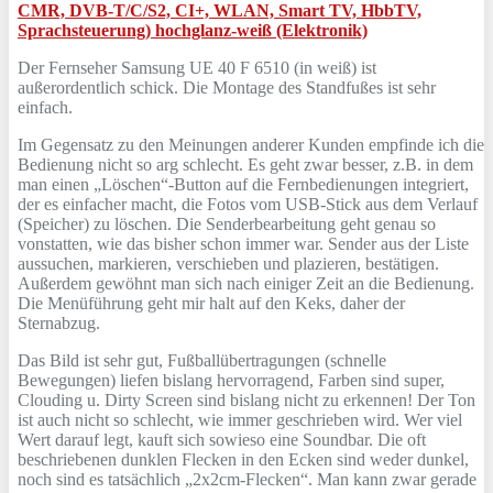
CMR, DVB-T/C/S2, CI+, WLAN, Smart TV, HbbTV,
Sprachsteuerung) hochglanz-weiß (Elektronik)
Der Fernseher Samsung UE 40 F 6510 (in weiß) ist
außerordentlich schick. Die Montage des Standfußes ist sehr
einfach.
Im Gegensatz zu den Meinungen anderer Kunden empfinde ich die
Bedienung nicht so arg schlecht. Es geht zwar besser, z.B. in dem
man einen „Löschen“-Button auf die Fernbedienungen integriert,
der es einfacher macht, die Fotos vom USB-Stick aus dem Verlauf
(Speicher) zu löschen. Die Senderbearbeitung geht genau so
vonstatten, wie das bisher schon immer war. Sender aus der Liste
aussuchen, markieren, verschieben und plazieren, bestätigen.
Außerdem gewöhnt man sich nach einiger Zeit an die Bedienung.
Die Menüführung geht mir halt auf den Keks, daher der
Sternabzug.
Das Bild ist sehr gut, Fußballübertragungen (schnelle
Bewegungen) liefen bislang hervorragend, Farben sind super,
Clouding u. Dirty Screen sind bislang nicht zu erkennen! Der Ton
ist auch nicht so schlecht, wie immer geschrieben wird. Wer viel
Wert darauf legt, kauft sich sowieso eine Soundbar. Die oft
beschriebenen dunklen Flecken in den Ecken sind weder dunkel,
noch sind es tatsächlich „2x2cm-Flecken“. Man kann zwar gerade