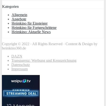
Kategorien
Allgemein
Angebote
Heimkino für Einsteiger
Heimkino für Fortgeschrittene
Heimkino: Aktuelle News
Copyright © 2022 · All Rights Reserved · Content & Design by
heimkino360.de
DAZN
Transparenz: Werbung und Kennzeichnung
Datenschutz
Impressum