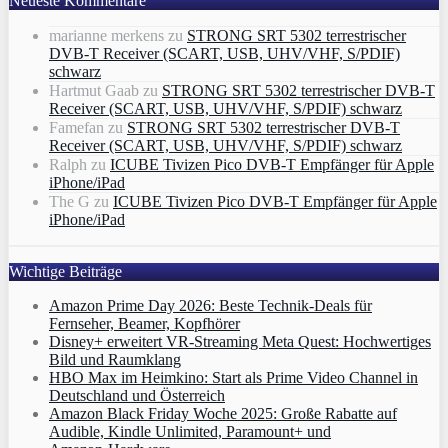
Neueste Kommentare
marianne merkens
zu
STRONG SRT 5302 terrestrischer
DVB-T Receiver (SCART, USB, UHV/VHF, S/PDIF)
schwarz
Hartmut Gaab
zu
STRONG SRT 5302 terrestrischer DVB-T
Receiver (SCART, USB, UHV/VHF, S/PDIF) schwarz
Famefan
zu
STRONG SRT 5302 terrestrischer DVB-T
Receiver (SCART, USB, UHV/VHF, S/PDIF) schwarz
Ralph
zu
ICUBE Tivizen Pico DVB-T Empfänger für Apple
iPhone/iPad
The G
zu
ICUBE Tivizen Pico DVB-T Empfänger für Apple
iPhone/iPad
Wichtige Beiträge
Amazon Prime Day 2026: Beste Technik-Deals für
Fernseher, Beamer, Kopfhörer
Disney+ erweitert VR‑Streaming Meta Quest: Hochwertiges
Bild und Raumklang
HBO Max im Heimkino: Start als Prime Video Channel in
Deutschland und Österreich
Amazon Black Friday Woche 2025: Große Rabatte auf
Audible, Kindle Unlimited, Paramount+ und