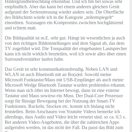
Hintergrundbeleuchtung erkennbar. Und ich bin bei sowas sehr
empfindlich. Aber das kann bei einem anderen gleichen Gerät
aufgrund der Serienstreuung wieder anders sein. Die Oberfläche
des Bildschirm würde ich in die Kategorie „teilentspiegelt“
einordnen. Sozusagen ein Kompromiss zwischen hochglänzend
und echtem matt.
Die Bildqualität ist m.E. sehr gut. Hängt im wesentlichen ja auch
von den richtigen Bildeinstellungen und dem Signal ab, das dem
TV zugeführt wird. Die Tonqualität der eingebauten Lautsprecher
kann ich nicht wirklich beurteilen, weil ich sowie alles über einen
Surroundverstärker laufen habe.
Das Gerät ist sehr kommunikationsfreudig. Neben LAN und
WLAN ist auch Bluetooth mit an Bo(a)rd. Sowohl meine
Microsoft Funktastur/Maus mit USB-Empfänger als auch meine
Microsoft Wedge Bluetooth Tastatur wurden problemlos erkannt.
Wenn man sich öfter im Internet bewegt, dann ist eine externe
Tastatur und Maus sowieso ein Muss. Der Dual-Core Prozessor
sorgt für flüssige Bewegung bei der Nutzung der Smart-TV
Funktionen. Ruckeln, Stocken etc. konnte ich bislang nicht
feststellen. Beim Anschauen von Youtube Videos bemerke ich
allerdings, dass Audio und Video leicht versetzt sind, so ca. 0,5 s.
Bei anderen Video-Angeboten, die über die zahlreichen Apps
aufgerufen werden, ist das nicht der Fall. Da passt das Bild zum