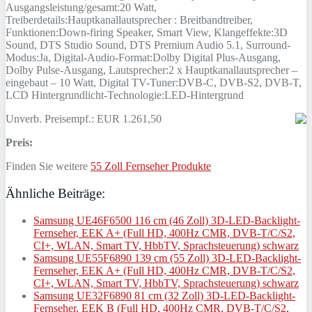
Ausgangsleistung/gesamt:20 Watt,
Treiberdetails:Hauptkanallautsprecher : Breitbandtreiber,
Funktionen:Down-firing Speaker, Smart View, Klangeffekte:3D
Sound, DTS Studio Sound, DTS Premium Audio 5.1, Surround-
Modus:Ja, Digital-Audio-Format:Dolby Digital Plus-Ausgang,
Dolby Pulse-Ausgang, Lautsprecher:2 x Hauptkanallautsprecher –
eingebaut – 10 Watt, Digital TV-Tuner:DVB-C, DVB-S2, DVB-T,
LCD Hintergrundlicht-Technologie:LED-Hintergrund
Unverb. Preisempf.: EUR 1.261,50
Preis:
Finden Sie weitere
55 Zoll Fernseher Produkte
Ähnliche Beiträge:
Samsung UE46F6500 116 cm (46 Zoll) 3D-LED-Backlight-
Fernseher, EEK A+ (Full HD, 400Hz CMR, DVB-T/C/S2,
CI+, WLAN, Smart TV, HbbTV, Sprachsteuerung) schwarz
Samsung UE55F6890 139 cm (55 Zoll) 3D-LED-Backlight-
Fernseher, EEK A+ (Full HD, 400Hz CMR, DVB-T/C/S2,
CI+, WLAN, Smart TV, HbbTV, Sprachsteuerung) schwarz
Samsung UE32F6890 81 cm (32 Zoll) 3D-LED-Backlight-
Fernseher, EEK B (Full HD, 400Hz CMR, DVB-T/C/S2,