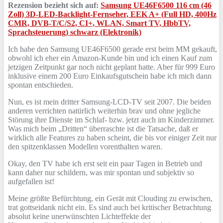
Rezension bezieht sich auf:
Samsung UE46F6500 116 cm (46
Zoll) 3D-LED-Backlight-Fernseher, EEK A+ (Full HD, 400Hz
CMR, DVB-T/C/S2, CI+, WLAN, Smart TV, HbbTV,
Sprachsteuerung) schwarz (Elektronik)
Ich habe den Samsung UE46F6500 gerade erst beim MM gekauft,
obwohl ich eher ein Amazon-Kunde bin und ich einen Kauf zum
jetzigen Zeitpunkt gar noch nicht geplant hatte. Aber für 999 Euro
inklusive einem 200 Euro Einkaufsgutschein habe ich mich dann
spontan entschieden.
Nun, es ist mein dritter Samsung-LCD-TV seit 2007. Die beiden
anderen verrichten natürlich weiterhin brav und ohne jegliche
Störung ihre Dienste im Schlaf- bzw. jetzt auch im Kinderzimmer.
Was mich beim „Dritten“ überraschte ist die Tatsache, daß er
wirklich alle Features zu haben scheint, die bis vor einiger Zeit nur
den spitzenklassen Modellen vorenthalten waren.
Okay, den TV habe ich erst seit ein paar Tagen in Betrieb und
kann daher nur schildern, was mir spontan und subjektiv so
aufgefallen ist!
Meine größte Befürchtung, ein Gerät mit Clouding zu erwischen,
trat gottseidank nicht ein. Es sind auch bei kritischer Betrachtung
absolut keine unerwünschten Lichteffekte der