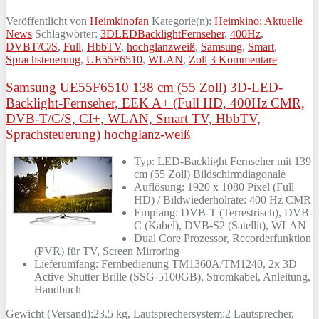
Veröffentlicht von
Heimkinofan
Kategorie(n):
Heimkino: Aktuelle
News
Schlagwörter:
3DLEDBacklightFernseher
,
400Hz
,
DVBT/C/S
,
Full
,
HbbTV
,
hochglanzweiß
,
Samsung
,
Smart
,
Sprachsteuerung
,
UE55F6510
,
WLAN
,
Zoll
3 Kommentare
Samsung UE55F6510 138 cm (55 Zoll) 3D-LED-
Backlight-Fernseher, EEK A+ (Full HD, 400Hz CMR,
DVB-T/C/S, CI+, WLAN, Smart TV, HbbTV,
Sprachsteuerung) hochglanz-weiß
Typ: LED-Backlight Fernseher mit 139
cm (55 Zoll) Bildschirmdiagonale
Auflösung: 1920 x 1080 Pixel (Full
HD) / Bildwiederholrate: 400 Hz CMR
Empfang: DVB-T (Terrestrisch), DVB-
C (Kabel), DVB-S2 (Satellit), WLAN
Dual Core Prozessor, Recorderfunktion
(PVR) für TV, Screen Mirroring
Lieferumfang: Fernbedienung TM1360A/TM1240, 2x 3D
Active Shutter Brille (SSG-5100GB), Stromkabel, Anleitung,
Handbuch
Gewicht (Versand):23.5 kg, Lautsprechersystem:2 Lautsprecher,