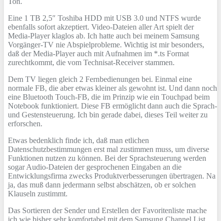
Ton.
Eine 1 TB 2,5″ Toshiba HDD mit USB 3.0 und NTFS wurde
ebenfalls sofort akzeptiert. Video-Dateien aller Art spielt der
Media-Player klaglos ab. Ich hatte auch bei meinem Samsung
Vorgänger-TV nie Abspielprobleme. Wichtig ist mir besonders,
daß der Media-Player auch mit Aufnahmen im *.ts Format
zurechtkommt, die vom Technisat-Receiver stammen.
Dem TV liegen gleich 2 Fernbedienungen bei. Einmal eine
normale FB, die aber etwas kleiner als gewohnt ist. Und dann noch
eine Bluetooth Touch-FB, die im Prinzip wie ein Touchpad beim
Notebook funktioniert. Diese FB ermöglicht dann auch die Sprach-
und Gestensteuerung. Ich bin gerade dabei, dieses Teil weiter zu
erforschen.
Etwas bedenklich finde ich, daß man etlichen
Datenschutzbestimmungen erst mal zustimmen muss, um diverse
Funktionen nutzen zu können. Bei der Sprachsteuerung werden
sogar Audio-Dateien der gesprochenen Eingaben an die
Entwicklungsfirma zwecks Produktverbesserungen übertragen. Na
ja, das muß dann jedermann selbst abschätzen, ob er solchen
Klauseln zustimmt.
Das Sortieren der Sender und Erstellen der Favoritenliste mache
ich wie bisher sehr komfortabel mit dem Samsung Channel List