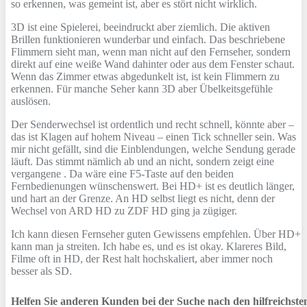
so erkennen, was gemeint ist, aber es stört nicht wirklich.
3D ist eine Spielerei, beeindruckt aber ziemlich. Die aktiven
Brillen funktionieren wunderbar und einfach. Das beschriebene
Flimmern sieht man, wenn man nicht auf den Fernseher, sondern
direkt auf eine weiße Wand dahinter oder aus dem Fenster schaut.
Wenn das Zimmer etwas abgedunkelt ist, ist kein Flimmern zu
erkennen. Für manche Seher kann 3D aber Übelkeitsgefühle
auslösen.
Der Senderwechsel ist ordentlich und recht schnell, könnte aber –
das ist Klagen auf hohem Niveau – einen Tick schneller sein. Was
mir nicht gefällt, sind die Einblendungen, welche Sendung gerade
läuft. Das stimmt nämlich ab und an nicht, sondern zeigt eine
vergangene . Da wäre eine F5-Taste auf den beiden
Fernbedienungen wünschenswert. Bei HD+ ist es deutlich länger,
und hart an der Grenze. An HD selbst liegt es nicht, denn der
Wechsel von ARD HD zu ZDF HD ging ja zügiger.
Ich kann diesen Fernseher guten Gewissens empfehlen. Über HD+
kann man ja streiten. Ich habe es, und es ist okay. Klareres Bild,
Filme oft in HD, der Rest halt hochskaliert, aber immer noch
besser als SD.
Helfen Sie anderen Kunden bei der Suche nach den hilfreichst