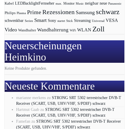
LEDBacklightFernseher
neigbar
neue
Kabel
max.
Monitor
Music
Panasonic
schwarz
Rezessionen
Prime
Samsung
Philips
Plasma
Smart
VESA
Streaming
schwenkbar
Sony
Serien
startet
Universal
Stick
Zoll
Video
Wandhalterung
WLAN
Wandhalter
WiFi
Neuerscheinungen
Heimkino
Keine Produkte gefunden.
Neueste Kommentare
marianne merkens
zu
STRONG SRT 5302 terrestrischer DVB-T
Receiver (SCART, USB, UHV/VHF, S/PDIF) schwarz
Hartmut Gaab
zu
STRONG SRT 5302 terrestrischer DVB-T
Receiver (SCART, USB, UHV/VHF, S/PDIF) schwarz
Famefan
zu
STRONG SRT 5302 terrestrischer DVB-T Receiver
(SCART, USB, UHV/VHF, S/PDIF) schwarz