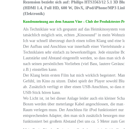
Rezension bezieht sich auf:
Philips HTS3563/12 5.1 3D Blu-
(HDMI 1.4, Full HD, 600 W, DivX, iPod/iPhone/MP3 Link,
(Elektronik)
Kundenmeinung aus dem Amazon Vine – Club der Produkttester-Pro
Als Techniklaie war ich gespannt auf das Heimkinosystem von Phi
tatsächlich möglich sein, echten „Kinosound“ in mein Wohnzim
Ich war schnell überzeugt durch einen tollen Klang und eine leis
Der Aufbau und Anschluss war innerhalb einer Viertelstunde auc
Techniklaien sehr einfach zu bewerkstelligen. Jede einzelne Box 
Lautstärke und Abstand eingestellt werden, so dass man sich den
nach seinen persönlichen Vorlieben (viel Bass, lautere Geräusch
z.B.) einstellen kann.
Der Klang beim ersten Film hat mich wirklich begeistert. Man hat
Gefühl, im Kino zu sitzen. Dabei spielt der Player sowohl Blu-
ab. Zusätzlich verfügt er über einen USB-Anschluss, so dass m
USB-Stick hören kann.
Wo Licht ist, ist bei dieser Anlage leider auch ein kleiner Schatt
Boxen werden über meterlange Kabel angeschlossen, die man da
Raum verlegen muss. Der Anschluss für iPod funktioniert nur üb
entsprechenden Adapter, den man sich zusätzlich besorgen muss
funktioniert bei großem Abstand (bei uns ca. 5 Meter zum Gerät)