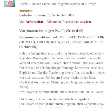
7 von 7 Kunden fanden die folgende Rezension hilfreich
Bedenken umsonst
,
9. September 2012
Von
Arbitrarität
–
Alle meine Rezensionen ansehen
Von Amazon bestätigter Kauf
(
Was ist das?
)
Rezension bezieht sich auf:
Philips HTS3563/12 5.1 3D Blu-
(HDMI 1.4, Full HD, 600 W, DivX, iPod/iPhone/MP3 Link,
(Elektronik)
Hab die Anlage hier aufgrund ihres Preises bestellt, ohne sie vo
irgendwo Probe gehört zu haben und war positiv überrascht.
Versand innerhalb von 2 Tagen über Amazon inklusive Gratis Bl
Der Aufbau ist für Superbegriffsstutzige konzipiert. Jede Box w
Englisch mit Ort der Platzierung beschriftet, als auch mit einer 
was sich dann auch beides am Player wiederfinden lässt.
Die Kabel sind meiner Meinung nach lang genug für einen klein
20qm).
Am Player selbst muss mann nur Netzkabel und HDMI-Kabel eins
Der Klang ist super, die Bassbox sehr leistungsstark.
Der Player überzeugt mit einem unglaublichen Gedächtnis (weiß 