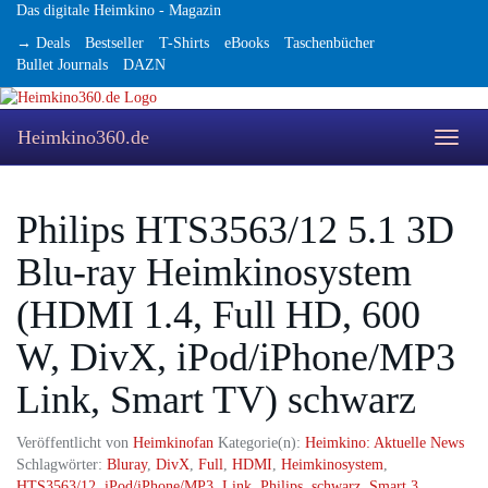
Skip
Das digitale Heimkino - Magazin
to
→ Deals
Bestseller
T-Shirts
eBooks
Taschenbücher
main
Bullet Journals
DAZN
content
Heimkino360.de
Toggle
naviga
Philips HTS3563/12 5.1 3D
Blu-ray Heimkinosystem
(HDMI 1.4, Full HD, 600
W, DivX, iPod/iPhone/MP3
Link, Smart TV) schwarz
Veröffentlicht von
Heimkinofan
Kategorie(n):
Heimkino: Aktuelle News
Schlagwörter:
Bluray
,
DivX
,
Full
,
HDMI
,
Heimkinosystem
,
HTS3563/12
,
iPod/iPhone/MP3
,
Link
,
Philips
,
schwarz
,
Smart
3