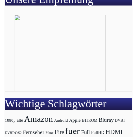
Wichtige Schlagwörter
Amazon
Bluray
Apple
1080p
alle
BITKOM
Android
DVBT
fuer
HDMI
Fire
Full
Fernseher
FullHD
DVBT/C/S2
Filme