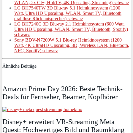
WLAN, 2x CI+, HbbTV, 4K Upscaling, Streaming) schwarz
LG BH7540TW 3D Blu-ray 5.1 Heimkinosystem (1200
Watt, Ultra HD Upscaling, WLAN, Smart TV, Bluetooth,
drahtlose Rücklautsprecher) schwarz
LG BH7240C 3D Blu-ray 2.1 Heimkinosystem (600 Watt,
Ultra HD Upscaling, WLAN, Smart TV, Bluetooth, Spotify)
schwarz
Sony BDV-N7200W 5.1 Blu-ray Heimkinosystem (1200
Watt, 4K UltraHD Upscaling, 3D, Wireless-LAN, Bluetooth,
NFC, Spotify) schwarz
Ähnliche Beiträge
Amazon Prime Day 2026: Beste Technik-
Deals für Fernseher, Beamer, Kopfhörer
Disney+ erweitert VR‑Streaming Meta
Quest: Hochwertiges Bild und Raumklang