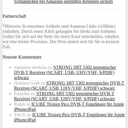
Schnäppchen bei Amazons geprüften Retouren sichern
Partnerschaft
*Hinweis: In einzelnen Artikeln sind Amazon-Links (Affiliate)
enthalten. Durch einen Klick gelangen Sie direkt zum Anbieter.
Solltet Sie sich auf der Seite für einen Kauf entscheiden, erhalten
wir eine kleine Provision. Der Preis ändert sich für Sie in keinem
Fall.
Neueste Kommentare
marianne merkens
zu
STRONG SRT 5302 terrestrischer
DVB-T Receiver (SCART, USB, UHV/VHF, S/PDIF)
schwarz
Hartmut Gaab
zu
STRONG SRT 5302 terrestrischer DVB-T
Receiver (SCART, USB, UHV/VHF, S/PDIF) schwarz
Famefan
zu
STRONG SRT 5302 terrestrischer DVB-T
Receiver (SCART, USB, UHV/VHF, S/PDIF) schwarz
Ralph
zu
ICUBE Tivizen Pico DVB-T Empfänger für Apple
iPhone/iPad
The G
zu
ICUBE Tivizen Pico DVB-T Empfänger für Apple
iPhone/iPad