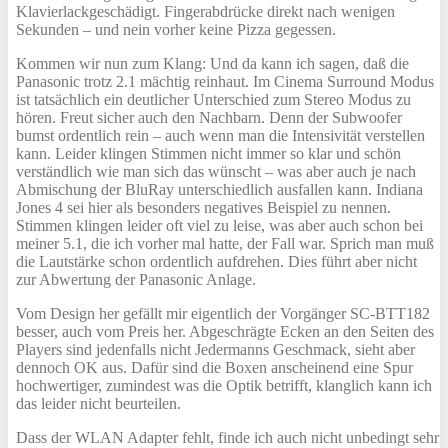
Klavierlackgeschädigt. Fingerabdrücke direkt nach wenigen
Sekunden – und nein vorher keine Pizza gegessen.
Kommen wir nun zum Klang: Und da kann ich sagen, daß die
Panasonic trotz 2.1 mächtig reinhaut. Im Cinema Surround Modus
ist tatsächlich ein deutlicher Unterschied zum Stereo Modus zu
hören. Freut sicher auch den Nachbarn. Denn der Subwoofer
bumst ordentlich rein – auch wenn man die Intensivität verstellen
kann. Leider klingen Stimmen nicht immer so klar und schön
verständlich wie man sich das wünscht – was aber auch je nach
Abmischung der BluRay unterschiedlich ausfallen kann. Indiana
Jones 4 sei hier als besonders negatives Beispiel zu nennen.
Stimmen klingen leider oft viel zu leise, was aber auch schon bei
meiner 5.1, die ich vorher mal hatte, der Fall war. Sprich man muß
die Lautstärke schon ordentlich aufdrehen. Dies führt aber nicht
zur Abwertung der Panasonic Anlage.
Vom Design her gefällt mir eigentlich der Vorgänger SC-BTT182
besser, auch vom Preis her. Abgeschrägte Ecken an den Seiten des
Players sind jedenfalls nicht Jedermanns Geschmack, sieht aber
dennoch OK aus. Dafür sind die Boxen anscheinend eine Spur
hochwertiger, zumindest was die Optik betrifft, klanglich kann ich
das leider nicht beurteilen.
Dass der WLAN Adapter fehlt, finde ich auch nicht unbedingt sehr