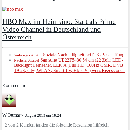
HBO Max im Heimkino: Start als Prime
Video Channel in Deutschland und
Österreich
Soziale Nachhaltigkeit bei ITK-Beschaffung
Vorheriger Artikel
Samsung UE22F5480 54 cm (22 Zoll) LED-
Nächster Artikel
Backlight-Fernseher, EEK A (Full HD, 100Hz CMR, DVB-
T/C/S, CI+, WLAN, Smart TV, HbbTV ) weiß Rezessionen
Kommentare
W.Ottmar
7. August 2013 um 18:24
2 von 2 Kunden fanden die folgende Rezension hilfreich