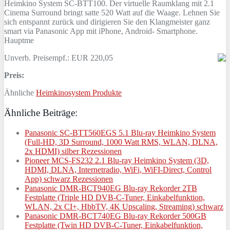
Heimkino System SC-BTT100. Der virtuelle Raumklang mit 2.1
Cinema Surround bringt satte 520 Watt auf die Waage. Lehnen Sie
sich entspannt zurück und dirigieren Sie den Klangmeister ganz
smart via Panasonic App mit iPhone, Android- Smartphone.
Hauptme
Unverb. Preisempf.: EUR 220,05
Preis:
Ähnliche
Heimkinosystem Produkte
Ähnliche Beiträge:
Panasonic SC-BTT560EGS 5.1 Blu-ray Heimkino System
(Full-HD, 3D Surround, 1000 Watt RMS, WLAN, DLNA,
2x HDMI) silber Rezessionen
Pioneer MCS-FS232 2.1 Blu-ray Heimkino System (3D,
HDMI, DLNA, Internetradio, WiFi, WiFI-Direct, Control
App) schwarz Rezessionen
Panasonic DMR-BCT940EG Blu-ray Rekorder 2TB
Festplatte (Triple HD DVB-C-Tuner, Einkabelfunktion,
WLAN, 2x CI+, HbbTV, 4K Upscaling, Streaming) schwarz
Panasonic DMR-BCT740EG Blu-ray Rekorder 500GB
Festplatte (Twin HD DVB-C-Tuner, Einkabelfunktion,