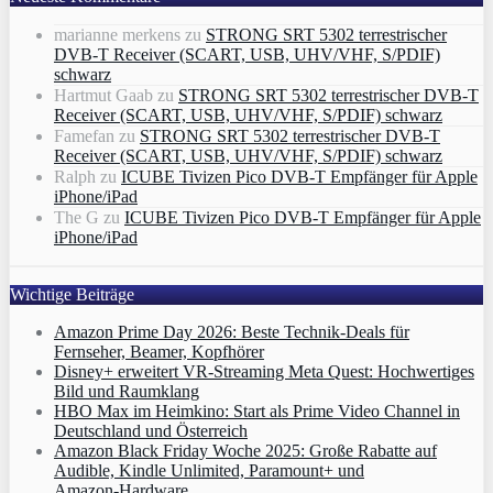
marianne merkens
zu
STRONG SRT 5302 terrestrischer
DVB-T Receiver (SCART, USB, UHV/VHF, S/PDIF)
schwarz
Hartmut Gaab
zu
STRONG SRT 5302 terrestrischer DVB-T
Receiver (SCART, USB, UHV/VHF, S/PDIF) schwarz
Famefan
zu
STRONG SRT 5302 terrestrischer DVB-T
Receiver (SCART, USB, UHV/VHF, S/PDIF) schwarz
Ralph
zu
ICUBE Tivizen Pico DVB-T Empfänger für Apple
iPhone/iPad
The G
zu
ICUBE Tivizen Pico DVB-T Empfänger für Apple
iPhone/iPad
Wichtige Beiträge
Amazon Prime Day 2026: Beste Technik-Deals für
Fernseher, Beamer, Kopfhörer
Disney+ erweitert VR‑Streaming Meta Quest: Hochwertiges
Bild und Raumklang
HBO Max im Heimkino: Start als Prime Video Channel in
Deutschland und Österreich
Amazon Black Friday Woche 2025: Große Rabatte auf
Audible, Kindle Unlimited, Paramount+ und
Amazon‑Hardware