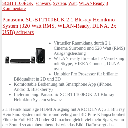
SCBTT100EGK
,
schwarz
,
System
,
Watt
,
WLANReady
3
Kommentare
Panasonic SC-BTT100EGK 2.1 Blu-ray Heimkino
System (320 Watt RMS, WLAN-Ready, DLNA, 2x
USB) schwarz
Virtueller Raumklang durch 2.1
Cinema Surround und 520 Watt (RMS)
Ausgangsleistung
W-LAN ready für einfache Vernetzung
mit Skype, VIERA Connect, DLNA
uvm
Uniphier Pro Prozessor für brillante
Bildqualität in 2D und 3D
Komfortable Bedienung mit Smartphone App (iPhone,
Android, Blackberry)
Lieferumfang: Panasonic SC-BTT100EGK 2.1 Blu-ray
Heimkino System schwarz
2.1 Heimkinoanlage HDMI Ausgang mit ARC DLNA ; 2.1 Blu-ray
Heimkino System mit Surroundfeeling und 3D Pure Klangschönheit
Filme in Full HD 2D oder 3D machen gleich viel mehr Spaß, wenn
der Sound so atemberaubend ist wie das Bild. Dafür sorgt das