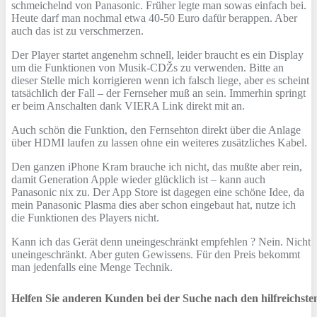
schmeichelnd von Panasonic. Früher legte man sowas einfach bei.
Heute darf man nochmal etwa 40-50 Euro dafür berappen. Aber
auch das ist zu verschmerzen.
Der Player startet angenehm schnell, leider braucht es ein Display
um die Funktionen von Musik-CDŽs zu verwenden. Bitte an
dieser Stelle mich korrigieren wenn ich falsch liege, aber es scheint
tatsächlich der Fall – der Fernseher muß an sein. Immerhin springt
er beim Anschalten dank VIERA Link direkt mit an.
Auch schön die Funktion, den Fernsehton direkt über die Anlage
über HDMI laufen zu lassen ohne ein weiteres zusätzliches Kabel.
Den ganzen iPhone Kram brauche ich nicht, das mußte aber rein,
damit Generation Apple wieder glücklich ist – kann auch
Panasonic nix zu. Der App Store ist dagegen eine schöne Idee, da
mein Panasonic Plasma dies aber schon eingebaut hat, nutze ich
die Funktionen des Players nicht.
Kann ich das Gerät denn uneingeschränkt empfehlen ? Nein. Nicht
uneingeschränkt. Aber guten Gewissens. Für den Preis bekommt
man jedenfalls eine Menge Technik.
Helfen Sie anderen Kunden bei der Suche nach den hilfreichst