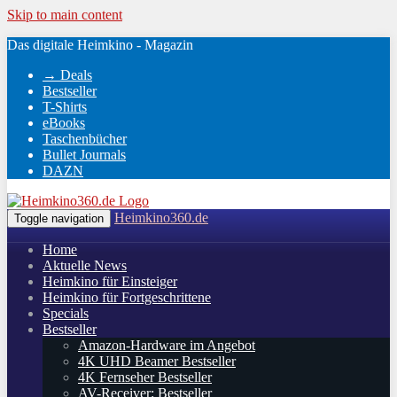
Skip to main content
Das digitale Heimkino - Magazin
→ Deals
Bestseller
T-Shirts
eBooks
Taschenbücher
Bullet Journals
DAZN
Heimkino360.de
Toggle navigation
Home
Aktuelle News
Heimkino für Einsteiger
Heimkino für Fortgeschrittene
Specials
Bestseller
Amazon-Hardware im Angebot
4K UHD Beamer Bestseller
4K Fernseher Bestseller
AV-Receiver: Bestseller