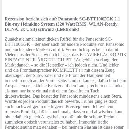
Rezension bezieht sich auf:
Panasonic SC-BTT100EGK 2.1
Blu-ray Heimkino System (320 Watt RMS, WLAN-Ready,
DLNA, 2x USB) schwarz (Elektronik)
Zunächst einmal einen dicken Rüffel für die Panasonic SC-
BTT100EGK – der aber auch für andere Produkte von Panasonic
und auch andere Marken zutrifft. Vermutlich spreche ich damit
Vielen aus der Seele, wenn ich sage, daß KLAVIERLACKOPTIK
EINFACH NUR ÄRGERLICH IST ! Angeblich verlangt der
Markt danach – so die Hersteller – ich jedoch nicht. Und leider
sind die Frontlautsprecher KOMPLETT (!) mit diesem Zeug
überzogen, der Subwoofer und die Front der Haupteinheit
immerhin noch an der Vorderseite. Und so kam es, daß schon beim
Auspacken erste kleine Kratzer auf den Lautsprechern entstanden,
als man nur kurz einmal mit einem fusselfreien Tuch
drüberwischte. Das kostet der Panasonic mindestens einen Stern.
Würde es jedem Produkt das ich bewerte. Früher ging es doch
auch hochwertiger in niedrigeren Preisregionen. Ich will ein
robustes Produkt, daß ich auch mal anfassen und abwischen kann
ohne daß ich gleich Angst haben muß, mir die schöne Technik
zumindest optisch verunstaltet zu haben. Immerhin ist die
Fernbedienung matt gehalten – bei meinem Plasma ist diese sogar