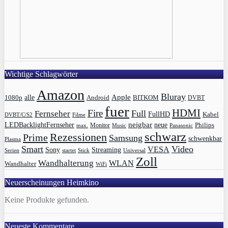
Wichtige Schlagwörter
Amazon
Bluray
Apple
1080p
alle
BITKOM
Android
DVBT
fuer
HDMI
Fire
Full
Fernseher
FullHD
Kabel
DVBT/C/S2
Filme
LEDBacklightFernseher
neigbar
neue
Philips
max.
Monitor
Music
Panasonic
schwarz
Rezessionen
Prime
Samsung
schwenkbar
Plasma
Smart
Video
VESA
Streaming
Sony
Serien
startet
Universal
Stick
Zoll
Wandhalterung
WLAN
Wandhalter
WiFi
Neuerscheinungen Heimkino
Keine Produkte gefunden.
Neueste Kommentare