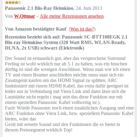
Panasonic 2.1 Blu-Ray Heimkino
,
24. Juni 2013
Von
W.Ottmar
–
Alle meine Rezensionen ansehen
Von Amazon bestätigter Kauf
(
Was ist das?
)
Rezension bezieht sich auf:
Panasonic SC-BTT100EGK 2.1
Blu-ray Heimkino System (320 Watt RMS, WLAN-Ready,
DLNA, 2x USB) schwarz (Elektronik)
Der Sound ist erstaunlich gut, aber das versprochene Surround
Feeling ist wohl wirklich nur ab 5.1 zu haben, was ein bisschen
dürftig ist sind die wenigen Anschlüsse. Wenn man wie ich einen
TV und einen Beamer anschließen möchte muss man sich ein
Zusatzgerät kaufen um das HDMI Signal zu splitten, ARC
funktioniert mit einem HDMI Kabel, das extra dafür geeignet ist
leider nur in Verbindung mit Viera Link und dann lässt sich die
Lautstärke nicht regeln ( mag sein das diese Funktion nur mit
einem speziellen Panasonic Kabel vollwertig ist ).
Fazit: Würde Panasonic noch einen zusätzlichen Ausgang und eine
ARC Funktion ohne Viera Link, bzw. speziellem Panasonic Kabel
bieten, wäre das
Gerät mit seinem Sound und den Funktionen die es bietet in
diesem Preissegment wirklich Top!