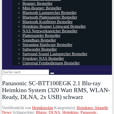
Beamer: Bestseller
Mini-Beamer: Bestseller
Bluetooth Lautsprecher Bestseller
Bluetooth Plattenspieler Bestseller
Bluetooth Kopfhörer Bestseller
Heimkino Beamer Leinwand Bestseller
NAS Netzwerkspeicher Bestseller
Plattenspieler Bestseller
Soundbars Bestseller
Streaming Hardware Bestseller
Subwoofer Bestseller
Surround Sound Lautsprecher Bestseller
Synology NAS Bestseller
Universal Fernbedienung Bestseller
Panasonic SC-BTT100EGK 2.1 Blu-ray
Heimkino System (320 Watt RMS, WLAN-
Ready, DLNA, 2x USB) schwarz
Veröffentlicht von
Heimkinofan
Kategorie(n):
Heimkino: Aktuelle
News
Schlagwörter:
Bluray
,
DLNA
,
Heimkino
,
Panasonic
,