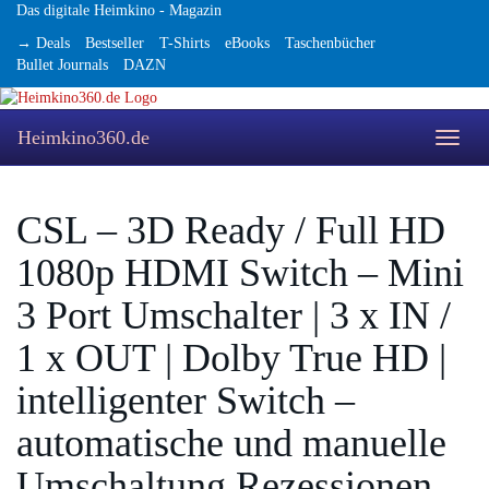
Skip
Das digitale Heimkino - Magazin
to
→ Deals
Bestseller
T-Shirts
eBooks
Taschenbücher
main
Bullet Journals
DAZN
content
Heimkino360.de
Toggle
naviga
CSL – 3D Ready / Full HD
1080p HDMI Switch – Mini
3 Port Umschalter | 3 x IN /
1 x OUT | Dolby True HD |
intelligenter Switch –
automatische und manuelle
Umschaltung Rezessionen