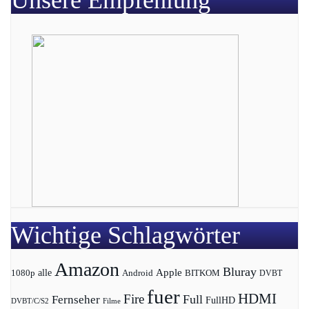
Unsere Empfehlung
Wichtige Schlagwörter
Amazon
Bluray
Apple
1080p
alle
BITKOM
Android
DVBT
fuer
HDMI
Fire
Full
Fernseher
FullHD
DVBT/C/S2
Filme