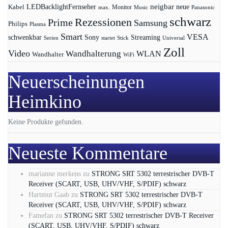
LEDBacklightFernseher
neigbar
neue
Kabel
max.
Monitor
Music
Panasonic
schwarz
Rezessionen
Prime
Samsung
Philips
Plasma
Smart
VESA
Streaming
schwenkbar
Sony
Serien
startet
Universal
Stick
Zoll
Video
Wandhalterung
WLAN
Wandhalter
WiFi
Neuerscheinungen
Heimkino
Keine Produkte gefunden.
Neueste Kommentare
marianne merkens
zu
STRONG SRT 5302 terrestrischer DVB-T
Receiver (SCART, USB, UHV/VHF, S/PDIF) schwarz
Hartmut Gaab
zu
STRONG SRT 5302 terrestrischer DVB-T
Receiver (SCART, USB, UHV/VHF, S/PDIF) schwarz
Famefan
zu
STRONG SRT 5302 terrestrischer DVB-T Receiver
(SCART, USB, UHV/VHF, S/PDIF) schwarz