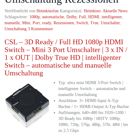
Veröffentlicht von
Heimkinofan
Kategorie(n):
Heimkino: Aktuelle News
Schlagwörter:
1080p
,
automatische
,
Dolby
,
Full
,
HDMI
,
intelligenter
,
manuelle
,
Mini
,
Port
,
ready
,
Rezessionen
,
Switch
,
True
,
Umschalter
,
Umschaltung
3 Kommentare
CSL – 3D Ready / Full HD 1080p HDMI
Switch – Mini 3 Port Umschalter | 3 x IN /
1 x OUT | Dolby True HD | intelligenter
Switch – automatische und manuelle
Umschaltung
Typ: ultra mini HDMI 3-Port Switch |
intelligenter Switch – automatische und
manuelle Umschaltung
Anschlüsse: 3× HDMI-Input A-Typ
Buchse / 1× HDMI-Output A-Typ Buchse
Auflösungen: 640×480 bis 1920×1200 /
3D Ready bis 1080p / HDTV 1080p,
1080i, 720p, 576p, 480p, 576i, 480i | bis
zu 2,5 Gbps