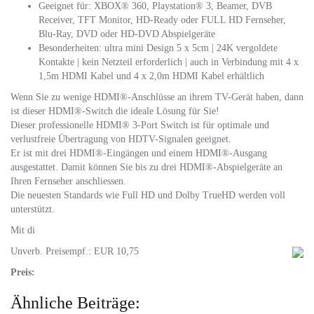
Geeignet für: XBOX® 360, Playstation® 3, Beamer, DVB
Receiver, TFT Monitor, HD-Ready oder FULL HD Fernseher,
Blu-Ray, DVD oder HD-DVD Abspielgeräte
Besonderheiten: ultra mini Design 5 x 5cm | 24K vergoldete
Kontakte | kein Netzteil erforderlich | auch in Verbindung mit 4 x
1,5m HDMI Kabel und 4 x 2,0m HDMI Kabel erhältlich
Wenn Sie zu wenige HDMI®-Anschlüsse an ihrem TV-Gerät haben, dann
ist dieser HDMI®-Switch die ideale Lösung für Sie!
Dieser professionelle HDMI® 3-Port Switch ist für optimale und
verlustfreie Übertragung von HDTV-Signalen geeignet.
Er ist mit drei HDMI®-Eingängen und einem HDMI®-Ausgang
ausgestattet. Damit können Sie bis zu drei HDMI®-Abspielgeräte an
Ihren Fernseher anschliessen.
Die neuesten Standards wie Full HD und Dolby TrueHD werden voll
unterstützt.
Mit di
Unverb. Preisempf.: EUR 10,75
Preis:
Ähnliche Beiträge: