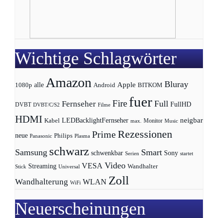
Wichtige Schlagwörter
Amazon
Bluray
Apple
1080p
alle
BITKOM
Android
fuer
Fire
Full
Fernseher
FullHD
DVBT
DVBT/C/S2
Filme
HDMI
LEDBacklightFernseher
neigbar
Kabel
max.
Monitor
Music
Rezessionen
Prime
neue
Philips
Panasonic
Plasma
schwarz
Samsung
Smart
schwenkbar
Sony
Serien
startet
Video
VESA
Streaming
Wandhalter
Universal
Stick
Zoll
Wandhalterung
WLAN
WiFi
Neuerscheinungen