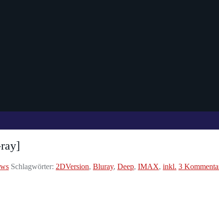
ray]
ews
Schlagwörter:
2DVersion
,
Bluray
,
Deep
,
IMAX
,
inkl.
3 Kommenta