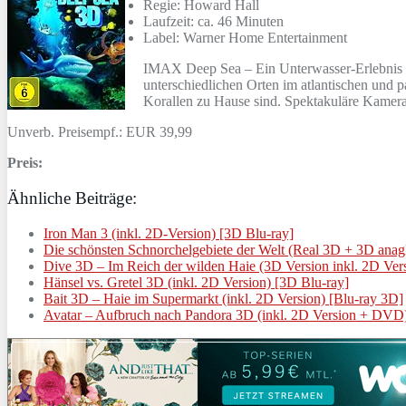
Regie: Howard Hall
Laufzeit: ca. 46 Minuten
Label: Warner Home Entertainment
IMAX Deep Sea – Ein Unterwasser-Erlebnis de
unterschiedlichen Orten im atlantischen und 
Korallen zu Hause sind. Spektakuläre Kame
Unverb. Preisempf.: EUR 39,99
Preis:
Ähnliche Beiträge:
Iron Man 3 (inkl. 2D-Version) [3D Blu-ray]
Die schönsten Schnorchelgebiete der Welt (Real 3D + 3D anag
Dive 3D – Im Reich der wilden Haie (3D Version inkl. 2D Ver
Hänsel vs. Gretel 3D (inkl. 2D Version) [3D Blu-ray]
Bait 3D – Haie im Supermarkt (inkl. 2D Version) [Blu-ray 3D]
Avatar – Aufbruch nach Pandora 3D (inkl. 2D Version + DVD)