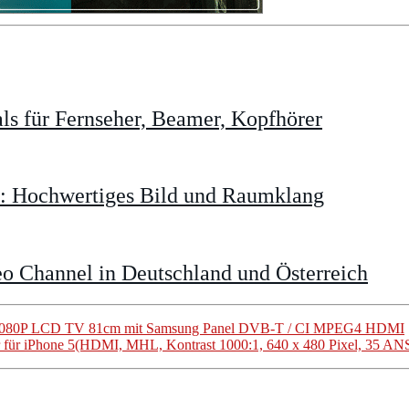
s für Fernseher, Beamer, Kopfhörer
t: Hochwertiges Bild und Raumklang
o Channel in Deutschland und Österreich
D 1080P LCD TV 81cm mit Samsung Panel DVB-T / CI MPEG4 HDMI
für iPhone 5(HDMI, MHL, Kontrast 1000:1, 640 x 480 Pixel, 35 AN