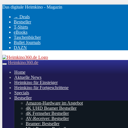
Skip
Das digitale Heimkino - Magazin
to
→ Deals
main
Bestseller
content
T-Shirts
eBooks
Taschenbücher
Bullet Journals
DAZN
Heimkino360.de
Toggle
navigation
Home
Aktuelle News
Heimkino für Einsteiger
Heimkino für Fortgeschrittene
Specials
Bestseller
Amazon-Hardware im Angebot
4K UHD Beamer Bestseller
4K Fernseher Bestseller
AV-Receiver: Bestseller
Beamer: Bestseller