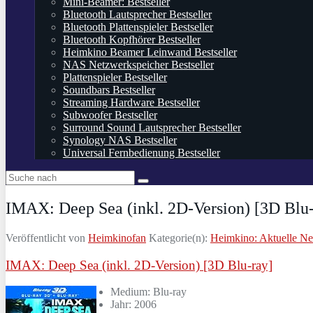
Mini-Beamer: Bestseller
Bluetooth Lautsprecher Bestseller
Bluetooth Plattenspieler Bestseller
Bluetooth Kopfhörer Bestseller
Heimkino Beamer Leinwand Bestseller
NAS Netzwerkspeicher Bestseller
Plattenspieler Bestseller
Soundbars Bestseller
Streaming Hardware Bestseller
Subwoofer Bestseller
Surround Sound Lautsprecher Bestseller
Synology NAS Bestseller
Universal Fernbedienung Bestseller
IMAX: Deep Sea (inkl. 2D-Version) [3D Blu-
Veröffentlicht von
Heimkinofan
Kategorie(n):
Heimkino: Aktuelle N
IMAX: Deep Sea (inkl. 2D-Version) [3D Blu-ray]
Medium: Blu-ray
Jahr: 2006