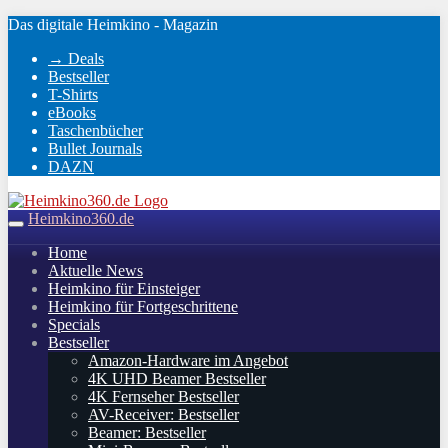
Skip
Das digitale Heimkino - Magazin
to
→ Deals
main
Bestseller
content
T-Shirts
eBooks
Taschenbücher
Bullet Journals
DAZN
Heimkino360.de
Toggle
navigation
Home
Aktuelle News
Heimkino für Einsteiger
Heimkino für Fortgeschrittene
Specials
Bestseller
Amazon-Hardware im Angebot
4K UHD Beamer Bestseller
4K Fernseher Bestseller
AV-Receiver: Bestseller
Beamer: Bestseller