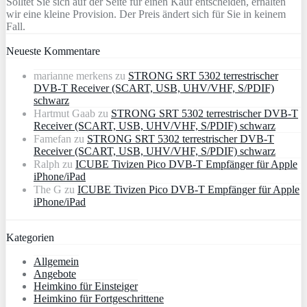
Solltet Sie sich auf der Seite für einen Kauf entscheiden, erhalten
wir eine kleine Provision. Der Preis ändert sich für Sie in keinem
Fall.
Neueste Kommentare
marianne merkens
zu
STRONG SRT 5302 terrestrischer
DVB-T Receiver (SCART, USB, UHV/VHF, S/PDIF)
schwarz
Hartmut Gaab
zu
STRONG SRT 5302 terrestrischer DVB-T
Receiver (SCART, USB, UHV/VHF, S/PDIF) schwarz
Famefan
zu
STRONG SRT 5302 terrestrischer DVB-T
Receiver (SCART, USB, UHV/VHF, S/PDIF) schwarz
Ralph
zu
ICUBE Tivizen Pico DVB-T Empfänger für Apple
iPhone/iPad
The G
zu
ICUBE Tivizen Pico DVB-T Empfänger für Apple
iPhone/iPad
Kategorien
Allgemein
Angebote
Heimkino für Einsteiger
Heimkino für Fortgeschrittene