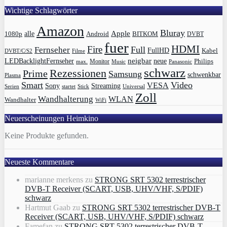
Wichtige Schlagwörter
Amazon
Bluray
Apple
1080p
alle
BITKOM
Android
DVBT
fuer
HDMI
Fire
Full
Fernseher
FullHD
Kabel
DVBT/C/S2
Filme
LEDBacklightFernseher
neigbar
neue
Philips
max.
Monitor
Music
Panasonic
schwarz
Rezessionen
Prime
Samsung
schwenkbar
Plasma
Smart
Video
VESA
Streaming
Sony
Serien
startet
Universal
Stick
Zoll
Wandhalterung
WLAN
Wandhalter
WiFi
Neuerscheinungen Heimkino
Keine Produkte gefunden.
Neueste Kommentare
marianne merkens
zu
STRONG SRT 5302 terrestrischer
DVB-T Receiver (SCART, USB, UHV/VHF, S/PDIF)
schwarz
Hartmut Gaab
zu
STRONG SRT 5302 terrestrischer DVB-T
Receiver (SCART, USB, UHV/VHF, S/PDIF) schwarz
Famefan
zu
STRONG SRT 5302 terrestrischer DVB-T