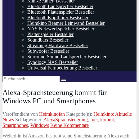
Mini-Beamer: Bestseller
Bluetooth Lautsprecher Bestseller
Bluetooth Plattenspieler Bestseller
Bluetooth Kopfhörer Bestseller
Heimkino Beamer Leinwand Bestseller
NAS Netzwerkspeicher Bestseller
Plattenspieler Bestseller
Soundbars Bestseller
Streaming Hardware Bestseller
Subwoofer Bestseller
Surround Sound Lautsprecher Bestseller
Synology NAS Bestseller
Universal Fernbedienung Bestseller
Alexa-Sprachsteuerung kommt für
Windows PC und Smartphones
Veröffentlicht von
Heimkinofan
Kategorie(n):
Heimkino: Aktuelle
News
Schlagwörter:
AlexaSprachsteuerung
,
fuer
,
kommt
,
Smartphones
,
Windows
Keine Kommentare
Weiterhin ist Amazon bestrebt seine Sprachsteuerung Alexa auch