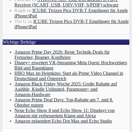
Receiver (SCART, USB, UHV/VHF, S/PDIF) schwarz
Ralph
zu
ICUBE Tivizen Pico DVB-T Empfänger für Apple
iPhone/iPad
The G
zu
ICUBE Tivizen Pico DVB-T Empfänger für Apple
iPhone/iPad
Wichtige Beiträge
Amazon Prime Day 2026: Beste Technik-Deals für
Fernseher, Beamer, Kopfhörer
Disney+ erweitert VR‑Streaming Meta Quest: Hochwertiges
Bild und Raumklang
HBO Max im Heimkino: Start als Prime Video Channel in
Deutschland und Österreich
Amazon Black Friday Woche 2025: Große Rabatte auf
Audible, Kindle Unlimited, Paramount+ und
Amazon‑Hardware
Amazon Prime Deal Days: Top-Rabatte am 7. und 8.
Oktober nutzen
Neue Echo Show 8 und Echo Show 11: Displays von
Amazon mit verbessertem Klang und Alexa
Amazon präsentiert Echo Dot Max und Echo Studio