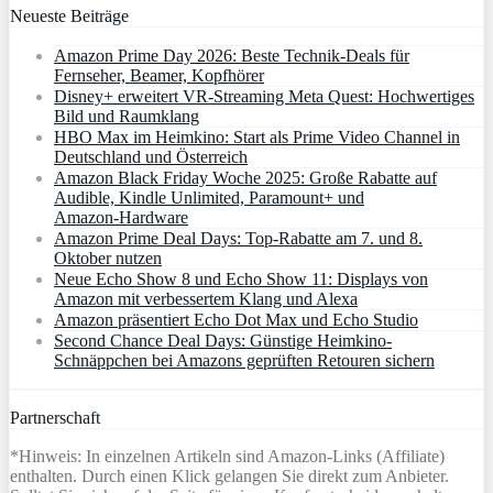
Neueste Beiträge
Amazon Prime Day 2026: Beste Technik-Deals für
Fernseher, Beamer, Kopfhörer
Disney+ erweitert VR‑Streaming Meta Quest: Hochwertiges
Bild und Raumklang
HBO Max im Heimkino: Start als Prime Video Channel in
Deutschland und Österreich
Amazon Black Friday Woche 2025: Große Rabatte auf
Audible, Kindle Unlimited, Paramount+ und
Amazon‑Hardware
Amazon Prime Deal Days: Top-Rabatte am 7. und 8.
Oktober nutzen
Neue Echo Show 8 und Echo Show 11: Displays von
Amazon mit verbessertem Klang und Alexa
Amazon präsentiert Echo Dot Max und Echo Studio
Second Chance Deal Days: Günstige Heimkino-
Schnäppchen bei Amazons geprüften Retouren sichern
Partnerschaft
*Hinweis: In einzelnen Artikeln sind Amazon-Links (Affiliate)
enthalten. Durch einen Klick gelangen Sie direkt zum Anbieter.