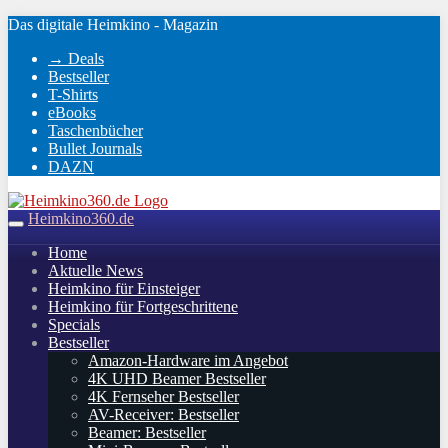
Skip
Das digitale Heimkino - Magazin
to
→ Deals
main
Bestseller
content
T-Shirts
eBooks
Taschenbücher
Bullet Journals
DAZN
Heimkino360.de
Toggle
navigation
Home
Aktuelle News
Heimkino für Einsteiger
Heimkino für Fortgeschrittene
Specials
Bestseller
Amazon-Hardware im Angebot
4K UHD Beamer Bestseller
4K Fernseher Bestseller
AV-Receiver: Bestseller
Beamer: Bestseller