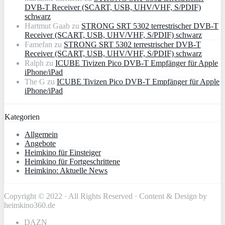
DVB-T Receiver (SCART, USB, UHV/VHF, S/PDIF)
schwarz
Hartmut Gaab
zu
STRONG SRT 5302 terrestrischer DVB-T
Receiver (SCART, USB, UHV/VHF, S/PDIF) schwarz
Famefan
zu
STRONG SRT 5302 terrestrischer DVB-T
Receiver (SCART, USB, UHV/VHF, S/PDIF) schwarz
Ralph
zu
ICUBE Tivizen Pico DVB-T Empfänger für Apple
iPhone/iPad
The G
zu
ICUBE Tivizen Pico DVB-T Empfänger für Apple
iPhone/iPad
Kategorien
Allgemein
Angebote
Heimkino für Einsteiger
Heimkino für Fortgeschrittene
Heimkino: Aktuelle News
Copyright © 2022 · All Rights Reserved · Content & Design by
heimkino360.de
DAZN