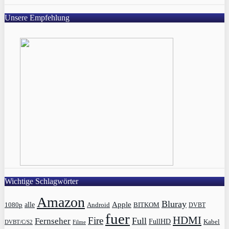
Unsere Empfehlung
Wichtige Schlagwörter
Amazon
Bluray
Apple
1080p
alle
BITKOM
Android
DVBT
fuer
HDMI
Fire
Full
Fernseher
FullHD
Kabel
DVBT/C/S2
Filme