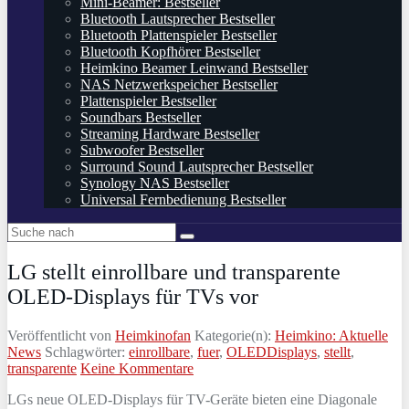
Mini-Beamer: Bestseller
Bluetooth Lautsprecher Bestseller
Bluetooth Plattenspieler Bestseller
Bluetooth Kopfhörer Bestseller
Heimkino Beamer Leinwand Bestseller
NAS Netzwerkspeicher Bestseller
Plattenspieler Bestseller
Soundbars Bestseller
Streaming Hardware Bestseller
Subwoofer Bestseller
Surround Sound Lautsprecher Bestseller
Synology NAS Bestseller
Universal Fernbedienung Bestseller
LG stellt einrollbare und transparente
OLED-Displays für TVs vor
Veröffentlicht von
Heimkinofan
Kategorie(n):
Heimkino: Aktuelle
News
Schlagwörter:
einrollbare
,
fuer
,
OLEDDisplays
,
stellt
,
transparente
Keine Kommentare
LGs neue OLED-Displays für TV-Geräte bieten eine Diagonale