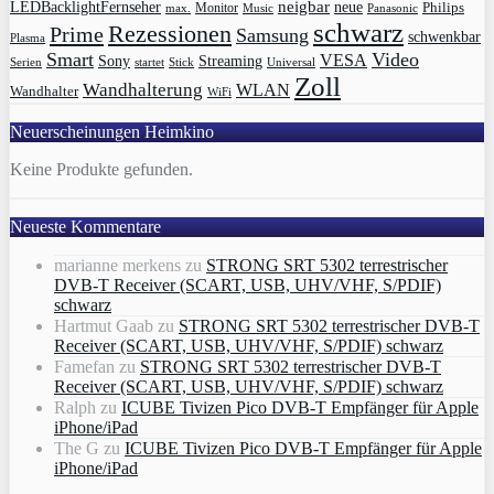
LEDBacklightFernseher
neigbar
neue
Philips
max.
Monitor
Music
Panasonic
schwarz
Rezessionen
Prime
Samsung
schwenkbar
Plasma
Smart
Video
VESA
Streaming
Sony
Serien
startet
Universal
Stick
Zoll
Wandhalterung
WLAN
Wandhalter
WiFi
Neuerscheinungen Heimkino
Keine Produkte gefunden.
Neueste Kommentare
marianne merkens
zu
STRONG SRT 5302 terrestrischer
DVB-T Receiver (SCART, USB, UHV/VHF, S/PDIF)
schwarz
Hartmut Gaab
zu
STRONG SRT 5302 terrestrischer DVB-T
Receiver (SCART, USB, UHV/VHF, S/PDIF) schwarz
Famefan
zu
STRONG SRT 5302 terrestrischer DVB-T
Receiver (SCART, USB, UHV/VHF, S/PDIF) schwarz
Ralph
zu
ICUBE Tivizen Pico DVB-T Empfänger für Apple
iPhone/iPad
The G
zu
ICUBE Tivizen Pico DVB-T Empfänger für Apple
iPhone/iPad