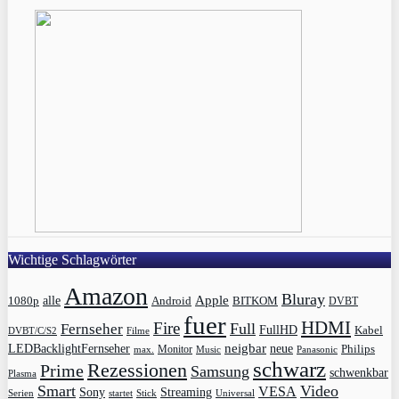
Wichtige Schlagwörter
Amazon
Bluray
Apple
1080p
alle
BITKOM
Android
DVBT
fuer
HDMI
Fire
Full
Fernseher
FullHD
Kabel
DVBT/C/S2
Filme
LEDBacklightFernseher
neigbar
neue
Philips
max.
Monitor
Music
Panasonic
schwarz
Rezessionen
Prime
Samsung
schwenkbar
Plasma
Smart
Video
VESA
Streaming
Sony
Serien
startet
Universal
Stick