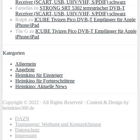
Receiver (SCART, USB, UHV/VHF, S/PDIF) schwarz
Famefan
zu
STRONG SRT 5302 terrestrischer DVB-T
Receiver (SCART, USB, UHV/VHF, S/PDIF) schwarz
Ralph
zu
ICUBE Tivizen Pico DVB-T Empfänger für Apple
iPhone/iPad
The G
zu
ICUBE Tivizen Pico DVB-T Empfänger für Apple
iPhone/iPad
Kategorien
Allgemein
Angebote
Heimkino für Einsteiger
Heimkino für Fortgeschrittene
Heimkino: Aktuelle News
Copyright © 2022 · All Rights Reserved · Content & Design by
heimkino360.de
DAZN
Transparenz: Werbung und Kennzeichnung
Datenschutz
Impressum