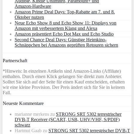
Audible, Kindle Unlimited, Paramount+ und
Amazon‑Hardware
Amazon Prime Deal Days: Top-Rabatte am 7. und 8.
Oktober nutzen
Neue Echo Show 8 und Echo Show 11: Displays von
Amazon mit verbessertem Klang und Alexa
Amazon präsentiert Echo Dot Max und Echo Studio
Second Chance Deal Days: Günstige Heimkino-
Schnäppchen bei Amazons geprüften Retouren sichern
Partnerschaft
*Hinweis: In einzelnen Artikeln sind Amazon-Links (Affiliate)
enthalten. Durch einen Klick gelangen Sie direkt zum Anbieter.
Solltet Sie sich auf der Seite für einen Kauf entscheiden, erhalten
wir eine kleine Provision. Der Preis ändert sich für Sie in keinem
Fall.
Neueste Kommentare
marianne merkens
zu
STRONG SRT 5302 terrestrischer
DVB-T Receiver (SCART, USB, UHV/VHF, S/PDIF)
schwarz
Hartmut Gaab
zu
STRONG SRT 5302 terrestrischer DVB-T