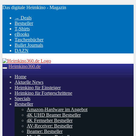
Skip
Das digitale Heimkino - Magazin
to
→ Deals
main
Bestseller
content
T-Shirts
eBooks
Taschenbücher
Bullet Journals
DAZN
Heimkino360.de
Toggle
navigation
Home
Aktuelle News
Heimkino für Einsteiger
Heimkino für Fortgeschrittene
Specials
Bestseller
Amazon-Hardware im Angebot
4K UHD Beamer Bestseller
4K Fernseher Bestseller
AV-Receiver: Bestseller
Beamer: Bestseller