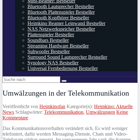
Mini-Beamer: Bestseller
Bluetooth Lautsprecher Bestseller
Bluetooth Plattenspieler Bestseller
Bluetooth Kopfhörer Bestseller
Heimkino Beamer Leinwand Bestseller
NAS Netzwerkspeicher Bestseller
Plattenspieler Bestseller
Soundbars Bestseller
Streaming Hardware Bestseller
Subwoofer Bestseller
Surround Sound Lautsprecher Bestseller
Synology NAS Bestseller
Universal Fernbedienung Bestseller
Umwälzungen in der Telekommunikation
Veröffentlicht von
Heimkinofan
Kategorie(n):
Heimkino: Aktuelle
News
Schlagwörter:
Telekommunikation
,
Umwälzungen
Keine
Kommentare
Das Kommunikationsverhalten verändert sich. Es wird weniger
telefoniert, dafür werden Messaging-Dienste, Chats und Video-
Telefonate stärker genutzt. Im vergangenen Jahr sank die Summe