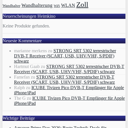
Zoll
Wandhalterung
WLAN
Wandhalter
WiFi
Neuerscheinungen Heimkino
Keine Produkte gefunden.
Neueste Kommentare
marianne merkens
zu
STRONG SRT 5302 terrestrischer
DVB-T Receiver (SCART, USB, UHV/VHF, S/PDIF)
schwarz
Hartmut Gaab
zu
STRONG SRT 5302 terrestrischer DVB-T
Receiver (SCART, USB, UHV/VHF, S/PDIF) schwarz
Famefan
zu
STRONG SRT 5302 terrestrischer DVB-T
Receiver (SCART, USB, UHV/VHF, S/PDIF) schwarz
Ralph
zu
ICUBE Tivizen Pico DVB-T Empfänger für Apple
iPhone/iPad
The G
zu
ICUBE Tivizen Pico DVB-T Empfänger für Apple
iPhone/iPad
Wichtige Beiträge
Amazon Prime Day 2026: Beste Technik-Deals für