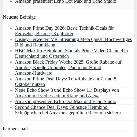
Amazon präsentiert Echo Dot Max und Echo Studio
Neueste Beiträge
Amazon Prime Day 2026: Beste Technik-Deals für
Fernseher, Beamer, Kopfhörer
Disney+ erweitert VR‑Streaming Meta Quest: Hochwertiges
Bild und Raumklang
HBO Max im Heimkino: Start als Prime Video Channel in
Deutschland und Österreich
Amazon Black Friday Woche 2025: Große Rabatte auf
Audible, Kindle Unlimited, Paramount+ und
Amazon‑Hardware
Amazon Prime Deal Days: Top-Rabatte am 7. und 8.
Oktober nutzen
Neue Echo Show 8 und Echo Show 11: Displays von
Amazon mit verbessertem Klang und Alexa
Amazon präsentiert Echo Dot Max und Echo Studio
Second Chance Deal Days: Günstige Heimkino-
Schnäppchen bei Amazons geprüften Retouren sichern
Partnerschaft