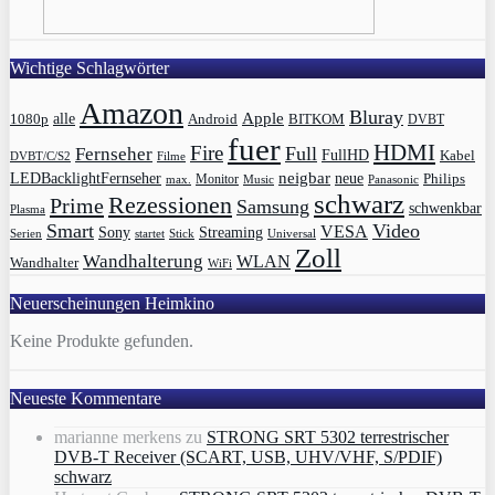
Wichtige Schlagwörter
Amazon
Bluray
Apple
1080p
alle
BITKOM
Android
DVBT
fuer
HDMI
Fire
Full
Fernseher
FullHD
Kabel
DVBT/C/S2
Filme
LEDBacklightFernseher
neigbar
neue
Philips
max.
Monitor
Music
Panasonic
schwarz
Rezessionen
Prime
Samsung
schwenkbar
Plasma
Smart
Video
VESA
Streaming
Sony
Serien
startet
Universal
Stick
Zoll
Wandhalterung
WLAN
Wandhalter
WiFi
Neuerscheinungen Heimkino
Keine Produkte gefunden.
Neueste Kommentare
marianne merkens
zu
STRONG SRT 5302 terrestrischer
DVB-T Receiver (SCART, USB, UHV/VHF, S/PDIF)
schwarz