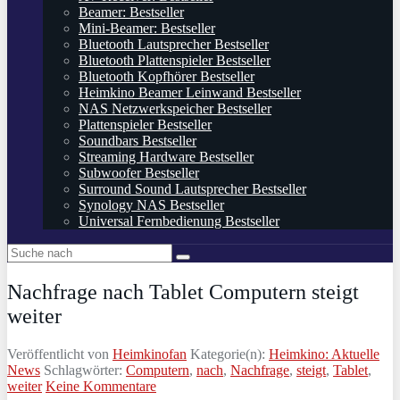
Beamer: Bestseller
Mini-Beamer: Bestseller
Bluetooth Lautsprecher Bestseller
Bluetooth Plattenspieler Bestseller
Bluetooth Kopfhörer Bestseller
Heimkino Beamer Leinwand Bestseller
NAS Netzwerkspeicher Bestseller
Plattenspieler Bestseller
Soundbars Bestseller
Streaming Hardware Bestseller
Subwoofer Bestseller
Surround Sound Lautsprecher Bestseller
Synology NAS Bestseller
Universal Fernbedienung Bestseller
Nachfrage nach Tablet Computern steigt
weiter
Veröffentlicht von
Heimkinofan
Kategorie(n):
Heimkino: Aktuelle
News
Schlagwörter:
Computern
,
nach
,
Nachfrage
,
steigt
,
Tablet
,
weiter
Keine Kommentare