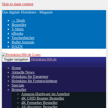
Skip to main content
Das digitale Heimkino - Magazin
→ Deals
Bestseller
T-Shirts
eBooks
Taschenbücher
Bullet Journals
DAZN
Heimkino360.de
Toggle navigation
Home
Aktuelle News
Heimkino für Einsteiger
Heimkino für Fortgeschrittene
Specials
Bestseller
Amazon-Hardware im Angebot
4K UHD Beamer Bestseller
4K Fernseher Bestseller
AV-Receiver: Bestseller