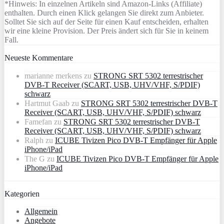
*Hinweis: In einzelnen Artikeln sind Amazon-Links (Affiliate)
enthalten. Durch einen Klick gelangen Sie direkt zum Anbieter.
Solltet Sie sich auf der Seite für einen Kauf entscheiden, erhalten
wir eine kleine Provision. Der Preis ändert sich für Sie in keinem
Fall.
Neueste Kommentare
marianne merkens
zu
STRONG SRT 5302 terrestrischer
DVB-T Receiver (SCART, USB, UHV/VHF, S/PDIF)
schwarz
Hartmut Gaab
zu
STRONG SRT 5302 terrestrischer DVB-T
Receiver (SCART, USB, UHV/VHF, S/PDIF) schwarz
Famefan
zu
STRONG SRT 5302 terrestrischer DVB-T
Receiver (SCART, USB, UHV/VHF, S/PDIF) schwarz
Ralph
zu
ICUBE Tivizen Pico DVB-T Empfänger für Apple
iPhone/iPad
The G
zu
ICUBE Tivizen Pico DVB-T Empfänger für Apple
iPhone/iPad
Kategorien
Allgemein
Angebote