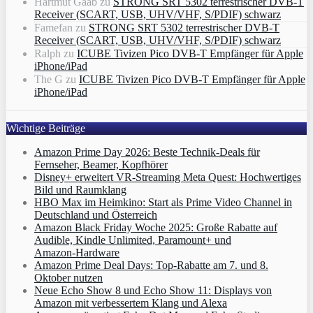
Hartmut Gaab
zu
STRONG SRT 5302 terrestrischer DVB-T
Receiver (SCART, USB, UHV/VHF, S/PDIF) schwarz
Famefan
zu
STRONG SRT 5302 terrestrischer DVB-T
Receiver (SCART, USB, UHV/VHF, S/PDIF) schwarz
Ralph
zu
ICUBE Tivizen Pico DVB-T Empfänger für Apple
iPhone/iPad
The G
zu
ICUBE Tivizen Pico DVB-T Empfänger für Apple
iPhone/iPad
Wichtige Beiträge
Amazon Prime Day 2026: Beste Technik-Deals für
Fernseher, Beamer, Kopfhörer
Disney+ erweitert VR‑Streaming Meta Quest: Hochwertiges
Bild und Raumklang
HBO Max im Heimkino: Start als Prime Video Channel in
Deutschland und Österreich
Amazon Black Friday Woche 2025: Große Rabatte auf
Audible, Kindle Unlimited, Paramount+ und
Amazon‑Hardware
Amazon Prime Deal Days: Top-Rabatte am 7. und 8.
Oktober nutzen
Neue Echo Show 8 und Echo Show 11: Displays von
Amazon mit verbessertem Klang und Alexa