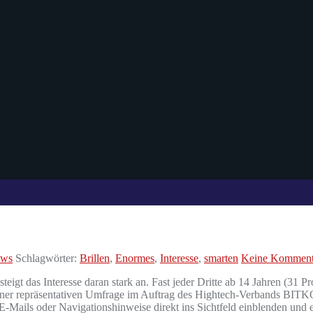
ews
Schlagwörter:
Brillen
,
Enormes
,
Interesse
,
smarten
Keine Komment
eigt das Interesse daran stark an. Fast jeder Dritte ab 14 Jahren (31 P
iner repräsentativen Umfrage im Auftrag des Hightech-Verbands BITKOM.
E-Mails oder Navigationshinweise direkt ins Sichtfeld einblenden und 