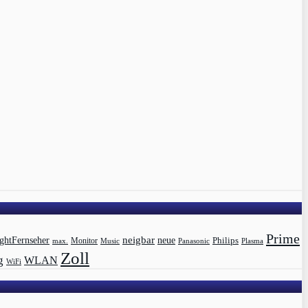
Prime
ghtFernseher
neigbar
neue
Philips
max.
Monitor
Music
Panasonic
Plasma
Zoll
g
WLAN
WiFi