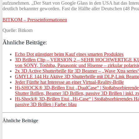
aufzunehmen. „Der Start von Google Glass in den USA hat das Inter
deutlich bekannter geworden. Fast die Hälfte aller Deutschen (48 Proz
BITKOM – Presseinformationen
Quelle: Bitkom
Ähnliche Beiträge:
Echo Dot günstiger beim Kauf eines smarten Produktes
3D Brillen Clip – VERSION 2 – SEHR HOCHWERTIGE KUNST
von SONY, Toshiba, Panasonic und Hisense – zirkular polarisier
2x 3D Active Shutterbrille für 3D Beamer – „Wave Xtra serie
GMYLE 144 Hz Aktive 3D Shutterbrille mit DLP-Link Beamer 
Jeder Fünfte hat Interesse an einer Virtual-Reality-Brille
Hi-SHOCK® 3D-Brillen Etui „DualCase“ | Stoßabsorbierendes Ha
Shutter Brillen, Beamer 3D Brillen, passive 3D Brillen | inkl. z
Hi-Shock® 3D-Brillen Etui „Hi-Case“ | Stoßabsorbierendes Hart
passive 3D Brillen | Farbe: blau
Ähnliche Beiträge