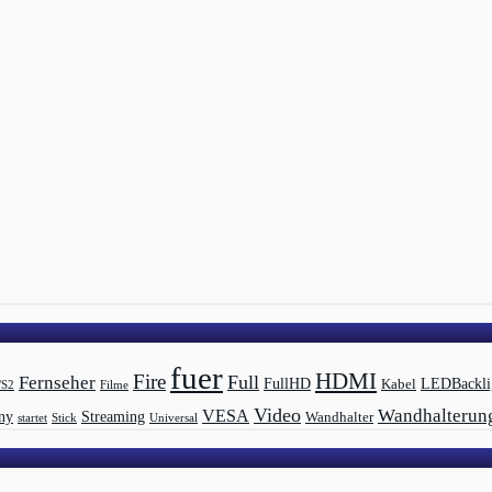
fuer
HDMI
Fire
Full
Fernseher
LEDBackli
FullHD
Kabel
/S2
Filme
Video
Wandhalterun
VESA
Streaming
ny
Wandhalter
startet
Universal
Stick