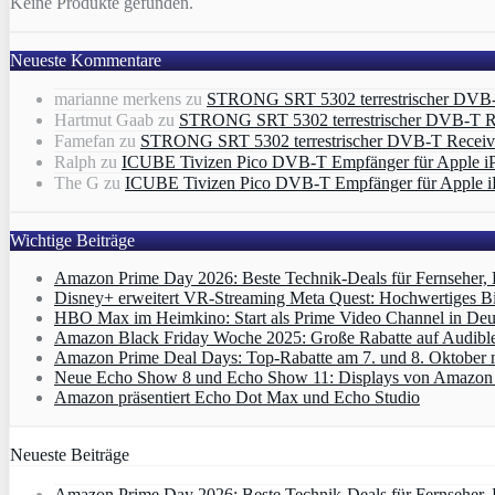
Keine Produkte gefunden.
Neueste Kommentare
marianne merkens
zu
STRONG SRT 5302 terrestrischer DVB
Hartmut Gaab
zu
STRONG SRT 5302 terrestrischer DVB-T 
Famefan
zu
STRONG SRT 5302 terrestrischer DVB-T Recei
Ralph
zu
ICUBE Tivizen Pico DVB-T Empfänger für Apple i
The G
zu
ICUBE Tivizen Pico DVB-T Empfänger für Apple i
Wichtige Beiträge
Amazon Prime Day 2026: Beste Technik-Deals für Fernseher,
Disney+ erweitert VR‑Streaming Meta Quest: Hochwertiges B
HBO Max im Heimkino: Start als Prime Video Channel in Deut
Amazon Black Friday Woche 2025: Große Rabatte auf Audibl
Amazon Prime Deal Days: Top-Rabatte am 7. und 8. Oktober 
Neue Echo Show 8 und Echo Show 11: Displays von Amazon m
Amazon präsentiert Echo Dot Max und Echo Studio
Neueste Beiträge
Amazon Prime Day 2026: Beste Technik-Deals für Fernseher,