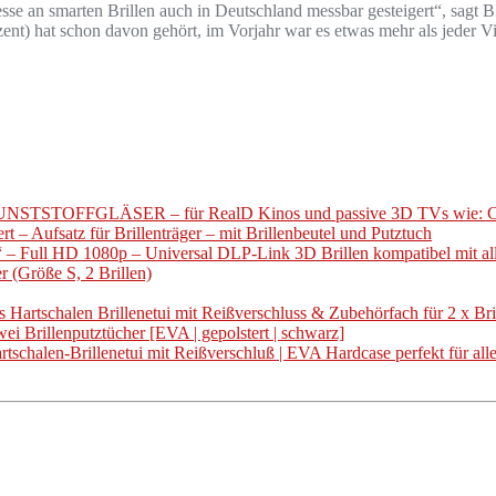
esse an smarten Brillen auch in Deutschland messbar gesteigert“, sa
ent) hat schon davon gehört, im Vorjahr war es etwas mehr als jeder Vi
STOFFGLÄSER – für RealD Kinos und passive 3D TVs wie: Cinem
t – Aufsatz für Brillenträger – mit Brillenbeutel und Putztuch
s“ – Full HD 1080p – Universal DLP-Link 3D Brillen kompatibel mit al
(Größe S, 2 Brillen)
rtschalen Brillenetui mit Reißverschluss & Zubehörfach für 2 x Brille
wei Brillenputztücher [EVA | gepolstert | schwarz]
schalen-Brillenetui mit Reißverschluß | EVA Hardcase perfekt für alle