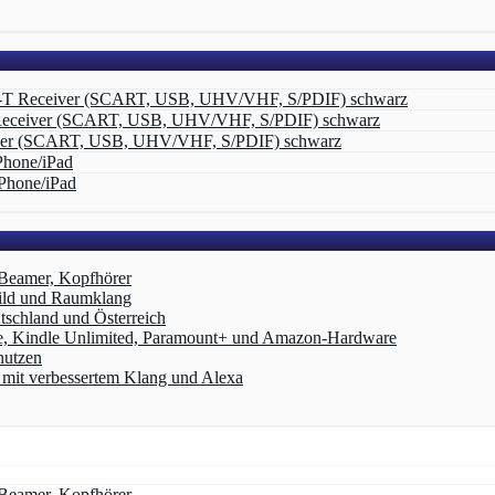
-T Receiver (SCART, USB, UHV/VHF, S/PDIF) schwarz
Receiver (SCART, USB, UHV/VHF, S/PDIF) schwarz
ver (SCART, USB, UHV/VHF, S/PDIF) schwarz
Phone/iPad
Phone/iPad
 Beamer, Kopfhörer
ild und Raumklang
schland und Österreich
e, Kindle Unlimited, Paramount+ und Amazon‑Hardware
nutzen
it verbessertem Klang und Alexa
 Beamer, Kopfhörer