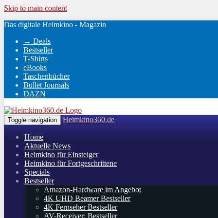
Skip to main content
Das digitale Heimkino - Magazin
→ Deals
Bestseller
T-Shirts
eBooks
Taschenbücher
Bullet Journals
DAZN
Heimkino360.de
Toggle navigation
Home
Aktuelle News
Heimkino für Einsteiger
Heimkino für Fortgeschrittene
Specials
Bestseller
Amazon-Hardware im Angebot
4K UHD Beamer Bestseller
4K Fernseher Bestseller
AV-Receiver: Bestseller