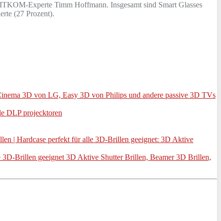
gt BITKOM-Experte Timm Hoffmann. Insgesamt sind Smart Glasses
erte (27 Prozent).
a 3D von LG, Easy 3D von Philips und andere passive 3D TVs
le DLP projecktoren
n | Hardcase perfekt für alle 3D-Brillen geeignet: 3D Aktive
 3D-Brillen geeignet 3D Aktive Shutter Brillen, Beamer 3D Brillen,