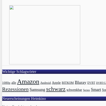
Wichtige Schlagwörter
Amazon
Bluray
Apple
1080p
alle
BITKOM
Android
DVBT
DVBT/C
schwarz
Rezessionen
Samsung
Smart
schwenkbar
So
Serien
Neuerscheinungen Heimkino