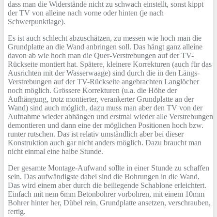
dass man die Widerstände nicht zu schwach einstellt, sonst kippt
der TV von alleine nach vorne oder hinten (je nach
Schwerpunktlage).
Es ist auch schlecht abzuschätzen, zu messen wie hoch man die
Grundplatte an die Wand anbringen soll. Das hängt ganz alleine
davon ab wie hoch man die Quer-Verstrebungen auf der TV-
Rückseite montiert hat. Spätere, kleinere Korrekturen (auch für das
Ausrichten mit der Wasserwaage) sind durch die in den Längs-
Verstrebungen auf der TV-Rückseite angebrachten Langlöcher
noch möglich. Grössere Korrekturen (u.a. die Höhe der
Aufhängung, trotz montierter, verankerter Grundplatte an der
Wand) sind auch möglich, dazu muss man aber den TV von der
Aufnahme wieder abhängen und erstmal wieder alle Verstrebungen
demontieren und dann eine der möglichen Positionen hoch bzw.
runter rutschen. Das ist relativ umständlich aber bei dieser
Konstruktion auch gar nicht anders möglich. Dazu braucht man
nicht einmal eine halbe Stunde.
Der gesamte Montage-Aufwand sollte in einer Stunde zu schaffen
sein. Das aufwändigste dabei sind die Bohrungen in die Wand.
Das wird einem aber durch die beiliegende Schablone erleichtert.
Einfach mit nem 6mm Betonbohrer vorbohren, mit einem 10mm
Bohrer hinter her, Dübel rein, Grundplatte ansetzen, verschrauben,
fertig.