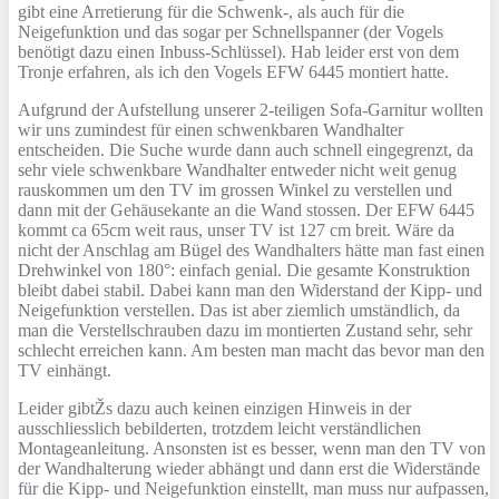
gibt eine Arretierung für die Schwenk-, als auch für die
Neigefunktion und das sogar per Schnellspanner (der Vogels
benötigt dazu einen Inbuss-Schlüssel). Hab leider erst von dem
Tronje erfahren, als ich den Vogels EFW 6445 montiert hatte.
Aufgrund der Aufstellung unserer 2-teiligen Sofa-Garnitur wollten
wir uns zumindest für einen schwenkbaren Wandhalter
entscheiden. Die Suche wurde dann auch schnell eingegrenzt, da
sehr viele schwenkbare Wandhalter entweder nicht weit genug
rauskommen um den TV im grossen Winkel zu verstellen und
dann mit der Gehäusekante an die Wand stossen. Der EFW 6445
kommt ca 65cm weit raus, unser TV ist 127 cm breit. Wäre da
nicht der Anschlag am Bügel des Wandhalters hätte man fast einen
Drehwinkel von 180°: einfach genial. Die gesamte Konstruktion
bleibt dabei stabil. Dabei kann man den Widerstand der Kipp- und
Neigefunktion verstellen. Das ist aber ziemlich umständlich, da
man die Verstellschrauben dazu im montierten Zustand sehr, sehr
schlecht erreichen kann. Am besten man macht das bevor man den
TV einhängt.
Leider gibtŽs dazu auch keinen einzigen Hinweis in der
ausschliesslich bebilderten, trotzdem leicht verständlichen
Montageanleitung. Ansonsten ist es besser, wenn man den TV von
der Wandhalterung wieder abhängt und dann erst die Widerstände
für die Kipp- und Neigefunktion einstellt, man muss nur aufpassen,