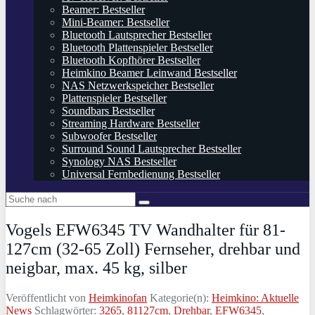
Beamer: Bestseller
Mini-Beamer: Bestseller
Bluetooth Lautsprecher Bestseller
Bluetooth Plattenspieler Bestseller
Bluetooth Kopfhörer Bestseller
Heimkino Beamer Leinwand Bestseller
NAS Netzwerkspeicher Bestseller
Plattenspieler Bestseller
Soundbars Bestseller
Streaming Hardware Bestseller
Subwoofer Bestseller
Surround Sound Lautsprecher Bestseller
Synology NAS Bestseller
Universal Fernbedienung Bestseller
Vogels EFW6345 TV Wandhalter für 81-
127cm (32-65 Zoll) Fernseher, drehbar und
neigbar, max. 45 kg, silber
Veröffentlicht von
Heimkinofan
Kategorie(n):
Heimkino: Aktuelle
News
Schlagwörter:
3265
,
81127cm
,
Drehbar
,
EFW6345
,