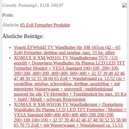
Unverb. Preisempf.: EUR 169,97
Preis:
Ähnliche
65 Zoll Fernseher Produkte
Ähnliche Beiträge:
Vogels EFW6445 TV Wandhalter für 108-165cm (42 – 65
Zoll) Fernseher, drehbar und neigbar, max. 55 kg, silber
XOMAX ® XM-WH101 TV Wandhalterung TÜV / GS
geprüft + Doppelarm Wandhalter für Plasma LCD LED TFT
Fernseher Monitor + VESA Standard 100×100, 200×100,
200×200, 400×200, 400×400, 600×400 + 32 37 39 40 42 46
47 48 50 52 55 58 60 65 Zoll + Wandabstand ca. 12-52 cm +
verstellbar, neigbar, schwenkbar, drehbar, ausziehbar + mit
integrierter Wasserwaage + universell / multifunktional
passend für alle TV-Hersteller + Tragfähigkeit bis max. 65 Kg
+ Stahl / Metall + schwarz Rezessionen
XOMAX ® XM-WH106 TV Wandhalterung + Doppelarm
Wandhalter für Plasma LCD LED TFT Fernseher / Monitor +
VESA Standard 600×400 400×400 400×200 200×200
200×100 100×100 + 32 37 39 40 42 46 47 48 50 52 55 58 60
65 70 75 Zoll + mit Wasserwaage + Wandabstand ca. 13-53