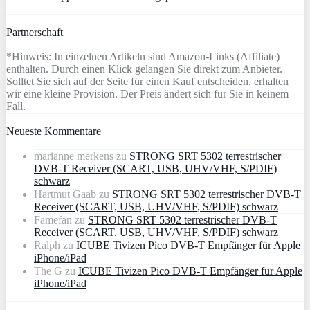
Partnerschaft
*Hinweis: In einzelnen Artikeln sind Amazon-Links (Affiliate)
enthalten. Durch einen Klick gelangen Sie direkt zum Anbieter.
Solltet Sie sich auf der Seite für einen Kauf entscheiden, erhalten
wir eine kleine Provision. Der Preis ändert sich für Sie in keinem
Fall.
Neueste Kommentare
marianne merkens
zu
STRONG SRT 5302 terrestrischer
DVB-T Receiver (SCART, USB, UHV/VHF, S/PDIF)
schwarz
Hartmut Gaab
zu
STRONG SRT 5302 terrestrischer DVB-T
Receiver (SCART, USB, UHV/VHF, S/PDIF) schwarz
Famefan
zu
STRONG SRT 5302 terrestrischer DVB-T
Receiver (SCART, USB, UHV/VHF, S/PDIF) schwarz
Ralph
zu
ICUBE Tivizen Pico DVB-T Empfänger für Apple
iPhone/iPad
The G
zu
ICUBE Tivizen Pico DVB-T Empfänger für Apple
iPhone/iPad