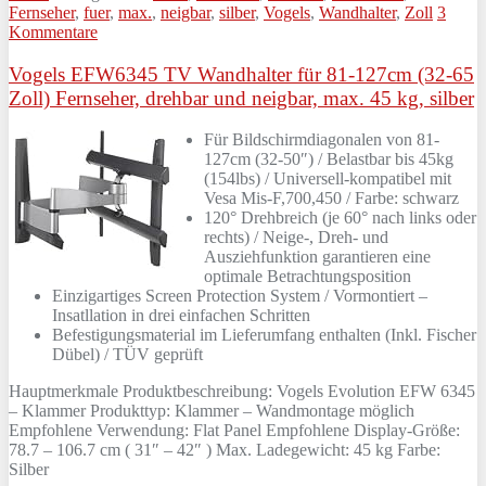
Fernseher
,
fuer
,
max.
,
neigbar
,
silber
,
Vogels
,
Wandhalter
,
Zoll
3
Kommentare
Vogels EFW6345 TV Wandhalter für 81-127cm (32-65
Zoll) Fernseher, drehbar und neigbar, max. 45 kg, silber
Für Bildschirmdiagonalen von 81-
127cm (32-50″) / Belastbar bis 45kg
(154lbs) / Universell-kompatibel mit
Vesa Mis-F,700,450 / Farbe: schwarz
120° Drehbreich (je 60° nach links oder
rechts) / Neige-, Dreh- und
Ausziehfunktion garantieren eine
optimale Betrachtungsposition
Einzigartiges Screen Protection System / Vormontiert –
Insatllation in drei einfachen Schritten
Befestigungsmaterial im Lieferumfang enthalten (Inkl. Fischer
Dübel) / TÜV geprüft
Hauptmerkmale Produktbeschreibung: Vogels Evolution EFW 6345
– Klammer Produkttyp: Klammer – Wandmontage möglich
Empfohlene Verwendung: Flat Panel Empfohlene Display-Größe:
78.7 – 106.7 cm ( 31″ – 42″ ) Max. Ladegewicht: 45 kg Farbe:
Silber