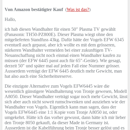
Von Amazon bestätigter Kauf
(
Was ist das?
)
Hallo,
ich hab diesen Wandhalter für einen 50″ Plasma TV gewählt
(Panasonic TH50-PZ800E). Dieser Plasma wiegt ohne den
mitgelieferten Standfuss 43kg. Dafür hätte der Vogels EFW 6345
eventuell auch gepasst, aber ich wollte es mit dem grösseren,
stärkeren Wandhalter vermeiden bei einer zukunftigen TV-
Neuanschaffung nicht noch einmal einen Wandhalter kaufen zu
müssen (der EFW 6445 passt auch für 65″-Geräte). Wie gesagt,
derzeit 50″ und später mal auf jeden Fall eine Nummer grösser.
Ausserdem verträgt der EFW 6445 deutlich mehr Gewicht, man
hat also auch eine Sicherheitsreserve.
Die einzigste Alternative zum Vogels EFW6445 wäre die
wesentlich günstigere Wandhalterung von Tronje gewesen, Modell
A8050. Dieser Wandhalter verträgt sogar noch mehr Gewicht, lässt
sich aber auch nicht soweit rumschwenken und ausziehen wie der
Wandhalter von Vogels. Eigentlich kann man sagen, dass der
Vogels EFW6445 eine 1:1 Kopie vom Tronje A8050 ist, oder
umgekehrt. Hätte ich das vorher gewusst, dann hätte ich mir lieber
den Tronje 8050 gekauft, da dieser Made in Germany ist.
Ausserdem ist die Kabelführung beim Tronje besser gelöst und es