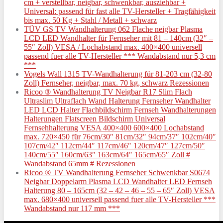
cm + verstellbar, neigbar, schwenkbar, ausziehbar +
Universal: passend für fast alle TV-Hersteller + Tragfähigkeit
bis max. 50 Kg + Stahl / Metall + schwarz
TÜV GS TV Wandhalterung 062 Flache neigbar Plasma
LCD LED Wandhalter für Fernseher mit 81 – 140cm (32″ –
55″ Zoll) VESA / Lochabstand max. 400×400 universell
passend fuer alle TV-Hersteller *** Wandabstand nur 5,3 cm
***
Vogels Wall 1315 TV-Wandhalterung für 81-203 cm (32-80
Zoll) Fernseher, neigbar, max. 70 kg, schwarz Rezessionen
Ricoo ® Wandhalterung TV Neigbar R17 Slim Flach
Ultraslim Ultraflach Wand Halterung Fernseher Wandhalter
LED LCD Halter Flachbildschirm Fernseh Wandhalterungen
Halterungen Flatscreen Bildschirm Universal
Fernsehhalterung VESA 400×400 600×400 Lochabstand
max. 720×450 für 76cm/30″ 81cm/32″ 94cm/37″ 102cm/40″
107cm/42″ 112cm/44″ 117cm/46″ 120cm/47″ 127cm/50″
140cm/55″ 160cm/63″ 163cm/64″ 165cm/65″ Zoll #
Wandabstand 65mm # Rezessionen
Ricoo ® TV Wandhalterung Fernseher Schwenkbar S0674
Neigbar Doppelarm Plasma LCD Wandhalter LED Fernseh
Halterung 80 – 165cm (32 – 42 – 46 – 55 – 65″ Zoll) VESA
max. 680×400 universell passend fuer alle TV-Hersteller ***
Wandabstand nur 117 mm ***