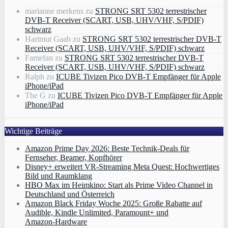
marianne merkens
zu
STRONG SRT 5302 terrestrischer
DVB-T Receiver (SCART, USB, UHV/VHF, S/PDIF)
schwarz
Hartmut Gaab
zu
STRONG SRT 5302 terrestrischer DVB-T
Receiver (SCART, USB, UHV/VHF, S/PDIF) schwarz
Famefan
zu
STRONG SRT 5302 terrestrischer DVB-T
Receiver (SCART, USB, UHV/VHF, S/PDIF) schwarz
Ralph
zu
ICUBE Tivizen Pico DVB-T Empfänger für Apple
iPhone/iPad
The G
zu
ICUBE Tivizen Pico DVB-T Empfänger für Apple
iPhone/iPad
Wichtige Beiträge
Amazon Prime Day 2026: Beste Technik-Deals für
Fernseher, Beamer, Kopfhörer
Disney+ erweitert VR‑Streaming Meta Quest: Hochwertiges
Bild und Raumklang
HBO Max im Heimkino: Start als Prime Video Channel in
Deutschland und Österreich
Amazon Black Friday Woche 2025: Große Rabatte auf
Audible, Kindle Unlimited, Paramount+ und
Amazon‑Hardware