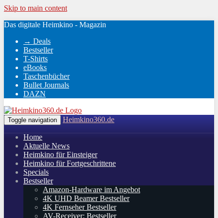
Skip to main content
Das digitale Heimkino - Magazin
→ Deals
Bestseller
T-Shirts
eBooks
Taschenbücher
Bullet Journals
DAZN
Heimkino360.de
Toggle navigation
Home
Aktuelle News
Heimkino für Einsteiger
Heimkino für Fortgeschrittene
Specials
Bestseller
Amazon-Hardware im Angebot
4K UHD Beamer Bestseller
4K Fernseher Bestseller
AV-Receiver: Bestseller