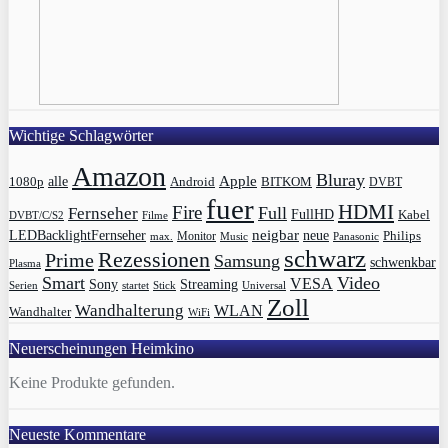
Wichtige Schlagwörter
Amazon
Bluray
Apple
1080p
alle
BITKOM
Android
DVBT
fuer
HDMI
Fire
Full
Fernseher
FullHD
Kabel
DVBT/C/S2
Filme
LEDBacklightFernseher
neigbar
neue
Philips
max.
Monitor
Music
Panasonic
schwarz
Rezessionen
Prime
Samsung
schwenkbar
Plasma
Smart
Video
VESA
Streaming
Sony
Serien
startet
Universal
Stick
Zoll
Wandhalterung
WLAN
Wandhalter
WiFi
Neuerscheinungen Heimkino
Keine Produkte gefunden.
Neueste Kommentare