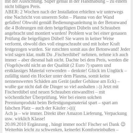
mit der Ausrichtung. Super genial in der Handhabung – zu einem
nicht billigen Preis.
ABER: 2 Wochen nach der Installation erhielten wir unterwegs
eine Nachricht von unserem Sohn – Plasma von der Wand
gefallen! Obwohl gemäß Bedienungsanleitung in der Betonwand
die 4 Bohrungen mit dem beigefügten Dübeln und Schrauben
angebracht und montiert wurden! Problem war bei einer genauen
Prüfung die beigefügten Dübel! Sie waren in keiner Weise
verformt, obwohl dies voll eingeschraubt und mit hoher Kraft
festgezogen wurden. Sie rutschten somit aus der Betonwand! Jeder
wird sagen klar, mußt Du ‚Fischerdübel‘ nehmen, nehme ich auch
immer – aber diesmal halt nicht. Dachte bei dem Preis, werden die
(Vogels)wohl nicht an der Qualität (2 Euro ?) sparen und
erstklassiges Material verwenden – denkste! Glück im Unglück –
zufällig stand ein Hocker unter dem Plasma, somit keine
nennenswerten Schäden am Gerät (außer Gehäuse am Eck) –
wußte gar nicht daß die Dinger so viel aushalten :-)) Jetzt mit
Fischerdübel und neuen Schrauben einwandfrei – mit
wöchentlicher Überprüfung. Wer bei einem solchen
Premiumprodukt beim Befestigungsmaterial spart – spart am
falschen Platz – auch der Käufer :-((((
Ach ja – wie immer. Direkt über Amazon Lieferung, Verpackung
usw. wirklich Klasse!
20.09.2010 Ergänzung , hängt immer noch! Fischer sei Dank 😉
Weiterhin leicht zu schwenken, keinerlei Komforteinbußen –