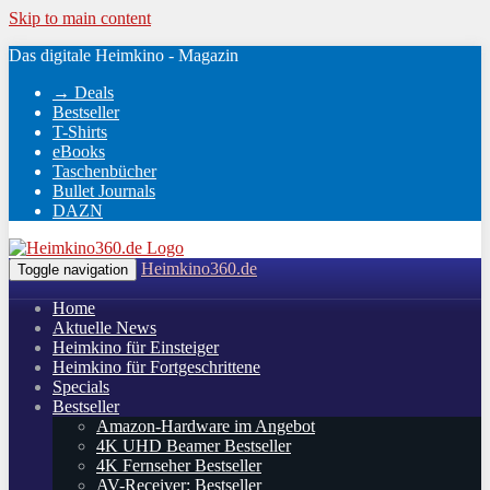
Skip to main content
Das digitale Heimkino - Magazin
→ Deals
Bestseller
T-Shirts
eBooks
Taschenbücher
Bullet Journals
DAZN
Heimkino360.de
Toggle navigation
Home
Aktuelle News
Heimkino für Einsteiger
Heimkino für Fortgeschrittene
Specials
Bestseller
Amazon-Hardware im Angebot
4K UHD Beamer Bestseller
4K Fernseher Bestseller
AV-Receiver: Bestseller