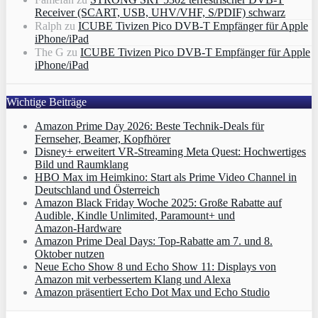
Receiver (SCART, USB, UHV/VHF, S/PDIF) schwarz
Ralph
zu
ICUBE Tivizen Pico DVB-T Empfänger für Apple
iPhone/iPad
The G
zu
ICUBE Tivizen Pico DVB-T Empfänger für Apple
iPhone/iPad
Wichtige Beiträge
Amazon Prime Day 2026: Beste Technik-Deals für
Fernseher, Beamer, Kopfhörer
Disney+ erweitert VR‑Streaming Meta Quest: Hochwertiges
Bild und Raumklang
HBO Max im Heimkino: Start als Prime Video Channel in
Deutschland und Österreich
Amazon Black Friday Woche 2025: Große Rabatte auf
Audible, Kindle Unlimited, Paramount+ und
Amazon‑Hardware
Amazon Prime Deal Days: Top-Rabatte am 7. und 8.
Oktober nutzen
Neue Echo Show 8 und Echo Show 11: Displays von
Amazon mit verbessertem Klang und Alexa
Amazon präsentiert Echo Dot Max und Echo Studio