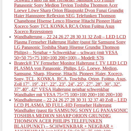
Panasonic Sony Medion Tevion Toshiba Thomson Acer
Loewe Löwe Sharp Orion Blaupunkt Dyon Funai Grundig
Haier Hannspree Reflexion SEG Telefunken Thomson
Changhong Hisense Lenco Hisense Hitachi Pioneer Haier
Xoceco Sony TCL KONKA RCA Orion Fujitsu Asus
Xoceco Rezessionen
Wandhalterung – 22 24 26 27 28 30 31 32 Zoll – LED LCD
Plasma Fernseher Halterung Halter (passt für Samsung Sony
LG Panasonic Toshiba Sharp Hisense Grundig Thomson
Philips) – Neigbar + Schwenkbar – schwarz (mit VESA
50×50 75×75 100×100 200×100) – Modell: S76
Brateck® TV Fernseher Monitor Halterung f. TV LED LCD
PLASMA von Panasonic, Philips, LG, Loewe, Medion,
Samsung, Sharp, Hisense, Hitachi, Pioneer, Haier, Xoceco,
Sony, TCL, KONKA, RCA, Toschiba, Orion, Fujitsu, Asus,
Zoll 17″, 19″, 21″, 22″, 23″, 24″, 25″, 27″, 28″, 30″, 32″,
37″,40″, 42″ VESA Halterung neigbar schwenkbar
Wandhalter mit VESA 75×75 100×100 200×100 200×100
Wandhalterung – 22 24 26 27 28 30 31 32 37 40 Zoll – LED
LCD PLASMA 3D FULL-HD Fernseher Halterung
Wandhalter (passt für SAMSUNG SONY LG PANASONIC
TOSHIBA MEDION SHARP ORION GRUNDIG
THOMSON ACER PHILIPS TELEFUNKEN
BLAUPUNKT) – SCHWENKBAR + NEIGBAR +