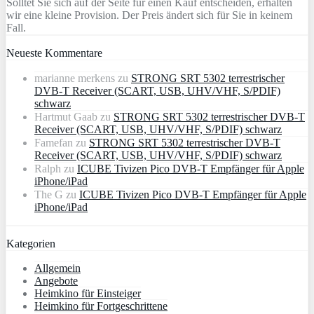
Solltet Sie sich auf der Seite für einen Kauf entscheiden, erhalten
wir eine kleine Provision. Der Preis ändert sich für Sie in keinem
Fall.
Neueste Kommentare
marianne merkens
zu
STRONG SRT 5302 terrestrischer
DVB-T Receiver (SCART, USB, UHV/VHF, S/PDIF)
schwarz
Hartmut Gaab
zu
STRONG SRT 5302 terrestrischer DVB-T
Receiver (SCART, USB, UHV/VHF, S/PDIF) schwarz
Famefan
zu
STRONG SRT 5302 terrestrischer DVB-T
Receiver (SCART, USB, UHV/VHF, S/PDIF) schwarz
Ralph
zu
ICUBE Tivizen Pico DVB-T Empfänger für Apple
iPhone/iPad
The G
zu
ICUBE Tivizen Pico DVB-T Empfänger für Apple
iPhone/iPad
Kategorien
Allgemein
Angebote
Heimkino für Einsteiger
Heimkino für Fortgeschrittene