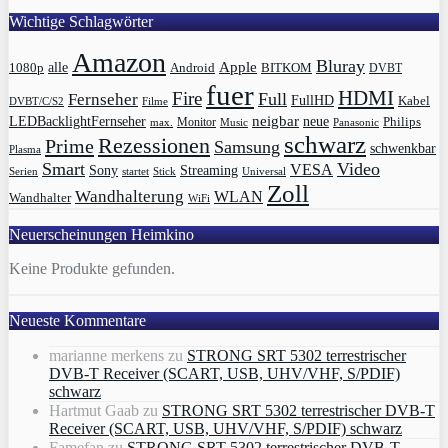
Wichtige Schlagwörter
Amazon
Bluray
Apple
1080p
alle
BITKOM
Android
DVBT
fuer
HDMI
Fire
Full
Fernseher
FullHD
Kabel
DVBT/C/S2
Filme
LEDBacklightFernseher
neigbar
neue
Philips
max.
Monitor
Music
Panasonic
schwarz
Rezessionen
Prime
Samsung
schwenkbar
Plasma
Smart
Video
VESA
Streaming
Sony
Serien
startet
Universal
Stick
Zoll
Wandhalterung
WLAN
Wandhalter
WiFi
Neuerscheinungen Heimkino
Keine Produkte gefunden.
Neueste Kommentare
marianne merkens
zu
STRONG SRT 5302 terrestrischer
DVB-T Receiver (SCART, USB, UHV/VHF, S/PDIF)
schwarz
Hartmut Gaab
zu
STRONG SRT 5302 terrestrischer DVB-T
Receiver (SCART, USB, UHV/VHF, S/PDIF) schwarz
Famefan
zu
STRONG SRT 5302 terrestrischer DVB-T