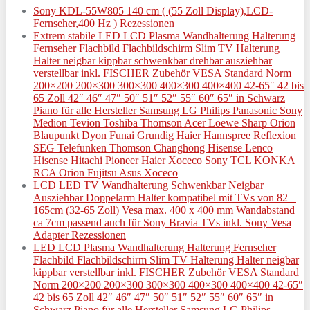
Sony KDL-55W805 140 cm ( (55 Zoll Display),LCD-
Fernseher,400 Hz ) Rezessionen
Extrem stabile LED LCD Plasma Wandhalterung Halterung
Fernseher Flachbild Flachbildschirm Slim TV Halterung
Halter neigbar kippbar schwenkbar drehbar ausziehbar
verstellbar inkl. FISCHER Zubehör VESA Standard Norm
200×200 200×300 300×300 400×300 400×400 42-65″ 42 bis
65 Zoll 42″ 46″ 47″ 50″ 51″ 52″ 55″ 60″ 65″ in Schwarz
Piano für alle Hersteller Samsung LG Philips Panasonic Sony
Medion Tevion Toshiba Thomson Acer Loewe Sharp Orion
Blaupunkt Dyon Funai Grundig Haier Hannspree Reflexion
SEG Telefunken Thomson Changhong Hisense Lenco
Hisense Hitachi Pioneer Haier Xoceco Sony TCL KONKA
RCA Orion Fujitsu Asus Xoceco
LCD LED TV Wandhalterung Schwenkbar Neigbar
Ausziehbar Doppelarm Halter kompatibel mit TVs von 82 –
165cm (32-65 Zoll) Vesa max. 400 x 400 mm Wandabstand
ca 7cm passend auch für Sony Bravia TVs inkl. Sony Vesa
Adapter Rezessionen
LED LCD Plasma Wandhalterung Halterung Fernseher
Flachbild Flachbildschirm Slim TV Halterung Halter neigbar
kippbar verstellbar inkl. FISCHER Zubehör VESA Standard
Norm 200×200 200×300 300×300 400×300 400×400 42-65″
42 bis 65 Zoll 42″ 46″ 47″ 50″ 51″ 52″ 55″ 60″ 65″ in
Schwarz Piano für alle Hersteller Samsung LG Philips