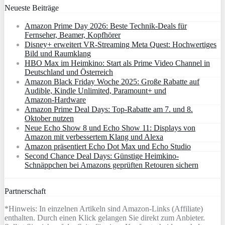
Neueste Beiträge
Amazon Prime Day 2026: Beste Technik-Deals für
Fernseher, Beamer, Kopfhörer
Disney+ erweitert VR‑Streaming Meta Quest: Hochwertiges
Bild und Raumklang
HBO Max im Heimkino: Start als Prime Video Channel in
Deutschland und Österreich
Amazon Black Friday Woche 2025: Große Rabatte auf
Audible, Kindle Unlimited, Paramount+ und
Amazon‑Hardware
Amazon Prime Deal Days: Top-Rabatte am 7. und 8.
Oktober nutzen
Neue Echo Show 8 und Echo Show 11: Displays von
Amazon mit verbessertem Klang und Alexa
Amazon präsentiert Echo Dot Max und Echo Studio
Second Chance Deal Days: Günstige Heimkino-
Schnäppchen bei Amazons geprüften Retouren sichern
Partnerschaft
*Hinweis: In einzelnen Artikeln sind Amazon-Links (Affiliate)
enthalten. Durch einen Klick gelangen Sie direkt zum Anbieter.