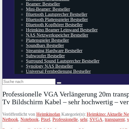
Beamer: Bestseller
Mini-Beamer: Bestseller
Bluetooth Lautsprecher Bestseller
Bluetooth Plattenspieler Bestseller
Bluetooth Kopfhörer Bestseller
Heimkino Beamer Leinwand Bestseller
NAS Netzwerkspeicher Bestseller
Plattenspieler Bestseller
Soundbars Bestseller
Streaming Hardware Bestseller
Subwoofer Bestseller
Surround Sound Lautsprecher Bestseller
Synology NAS Bestseller
Universal Fernbedienung Bestseller
Professionelle VGA Verlängerung 20m tran
Tv Bildschirm Kabel – sehr hochwertig – ver
Veröffentlicht von
Heimkinofan
Kategorie(n):
Heimkino: Aktuelle N
Netbook
,
Notebook
,
Pixel
,
Professionelle
,
sehr
,
SVGA
,
transparent
,
v