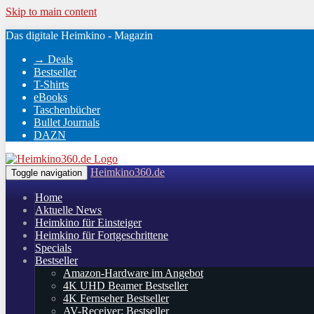
Skip to main content
Das digitale Heimkino - Magazin
→ Deals
Bestseller
T-Shirts
eBooks
Taschenbücher
Bullet Journals
DAZN
Heimkino360.de
Toggle navigation
Home
Aktuelle News
Heimkino für Einsteiger
Heimkino für Fortgeschrittene
Specials
Bestseller
Amazon-Hardware im Angebot
4K UHD Beamer Bestseller
4K Fernseher Bestseller
AV-Receiver: Bestseller