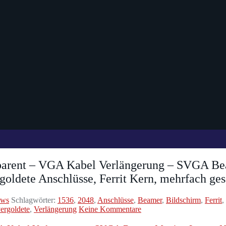
sparent – VGA Kabel Verlängerung – SVGA B
goldete Anschlüsse, Ferrit Kern, mehrfach ges
ews
Schlagwörter:
1536
,
2048
,
Anschlüsse
,
Beamer
,
Bildschirm
,
Ferrit
,
ergoldete
,
Verlängerung
Keine Kommentare