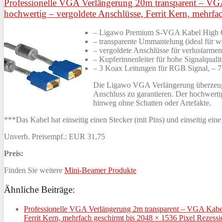
Professionelle VGA Verlängerung 20m transparent – V
hochwertig – vergoldete Anschlüsse, Ferrit Kern, mehrfa
– Ligawo Premium S-VGA Kabel High Q
– transparente Ummantelung (ideal für w
– vergoldete Anschlüsse für verlustarme
– Kupferinnenleiter für hohe Signalqualit
– 3 Koax Leitungen für RGB Signal, – 7 
Die Ligawo VGA Verlängerung überzeugt 
Anschluss zu garantieren. Der hochwerti
hinweg ohne Schatten oder Artefakte.
***Das Kabel hat einseitig einen Stecker (mit Pins) und einseitig eine
Unverb. Preisempf.: EUR 31,75
Preis:
Finden Sie weitere
Mini-Beamer Produkte
Ähnliche Beiträge:
Professionelle VGA Verlängerung 2m transparent – VGA Kabe
Ferrit Kern, mehrfach geschirmt bis 2048 × 1536 Pixel Rezess