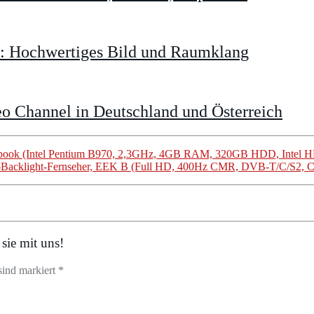
t: Hochwertiges Bild und Raumklang
o Channel in Deutschland und Österreich
book (Intel Pentium B970, 2,3GHz, 4GB RAM, 320GB HDD, Intel H
acklight-Fernseher, EEK B (Full HD, 400Hz CMR, DVB-T/C/S2, C
sie mit uns!
sind markiert *