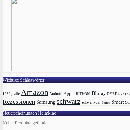
Wichtige Schlagwörter
Amazon
Bluray
Apple
1080p
alle
BITKOM
Android
DVBT
DVBT/C
schwarz
Rezessionen
Samsung
Smart
schwenkbar
So
Serien
Neuerscheinungen Heimkino
Keine Produkte gefunden.