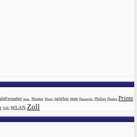
Prime
ghtFernseher
neigbar
neue
Philips
max.
Monitor
Music
Panasonic
Plasma
Zoll
g
WLAN
WiFi