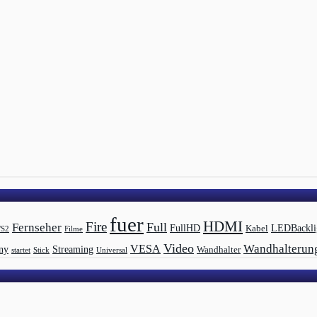
fuer
HDMI
Fire
Full
Fernseher
LEDBackli
FullHD
Kabel
/S2
Filme
Video
Wandhalterun
VESA
Streaming
ny
Wandhalter
startet
Universal
Stick