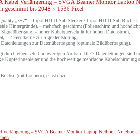
GA Kabel Verlängerung – SVGA Beamer Monitor Laptop N
ch geschirmt bis 2048 × 1536 Pixel
uality „3+7“ – 15pol HD D-Sub Stecker / 15pol HD D-Sub Buchse,
eiße Hintergründe), – mehrfach geschirmt (Folienschirm und hochdicht
n Signalübergang, – hoher Kabelquerschnitt für hohen Datenstrom,
ät, – 2 Ferritkerne zur Signalentstörung,
Datenleitungen zur Datenübertragung (optimale Bildübertragung),
durch einen sehr hochwertigen Aufbau. Die 7 Datenleitungen sind u
ge Kupferinnenleiter und die hochwertige mehrfache Kabelschirmung s
 Buchse (mit Löchern), es ist dazu
l Verlängerung – SVGA Beamer Monitor Laptop Netbook Notebook Pc 
ionen