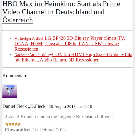
HBO Max im Heimkino: Start als Prime
Video Channel in Deutschland und
Österreich
LG BP420 3D-Blu-ray-Player (Smart-TV,
Vorheriger Artikel
DLNA, HDMI, Upscaler 1080p, LAN, USB) schwarz
Rezessionen
deleyCON 5m HDMI High Speed Kabel v1.4a
Nächster Artikel
mit Ethernet, Audio Return, 3D Rezessionen
Kommentare
Daniel Fleck „D.Fleck“
28. August 2013 um 02:10
2 von 2 Kunden fanden die folgende Rezension hilfreich
Einwandfrei
,
10. Februar 2012