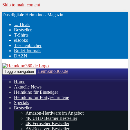
Skip to main content
Das digitale Heimkino - Magazin
→ Deals
Bestseller
T-Shirts
eBooks
Taschenbücher
Bullet Journals
DAZN
Heimkino360.de
Toggle navigation
Home
Aktuelle News
Heimkino für Einsteiger
Heimkino für Fortgeschrittene
Specials
Bestseller
Amazon-Hardware im Angebot
4K UHD Beamer Bestseller
4K Fernseher Bestseller
AV-Receiver: Bestseller