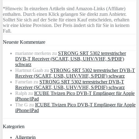
*Hinweis: In einzelnen Artikeln sind Amazon-Links (Affiliate)
enthalten. Durch einen Klick gelangen Sie direkt zum Anbieter.
Solltet Sie sich auf der Seite für einen Kauf entscheiden, erhalten
wir eine kleine Provision. Der Preis ändert sich für Sie in keinem
Fall.
Neueste Kommentare
marianne merkens
zu
STRONG SRT 5302 terrestrischer
DVB-T Receiver (SCART, USB, UHV/VHF, S/PDIF)
schwarz
Hartmut Gaab
zu
STRONG SRT 5302 terrestrischer DVB-T
Receiver (SCART, USB, UHV/VHF, S/PDIF) schwarz
Famefan
zu
STRONG SRT 5302 terrestrischer DVB-T
Receiver (SCART, USB, UHV/VHF, S/PDIF) schwarz
Ralph
zu
ICUBE Tivizen Pico DVB-T Empfänger für Apple
iPhone/iPad
The G
zu
ICUBE Tivizen Pico DVB-T Empfänger für Apple
iPhone/iPad
Kategorien
Allgemein