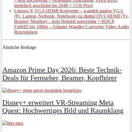
– sehr hochwertig – vergoldete Anschlüsse, Ferrit Kern,
mehrfach geschirmt bis 2048 × 1536 Pixel
Ligawo ® VGA HDMI Konverter – wandelt analog VGA
(Pc, Laptop, Netbook, Notebook) zu digital DVI/ HDMI (Tv,
Beamer, Monitor) – kein Netzteil notwendig + HDCP,
FullHD bis 1080p – Adapter Wandler Converter Video Audio
Rezessionen
Ähnliche Beiträge
Amazon Prime Day 2026: Beste Technik-
Deals für Fernseher, Beamer, Kopfhörer
Disney+ erweitert VR‑Streaming Meta
Quest: Hochwertiges Bild und Raumklang