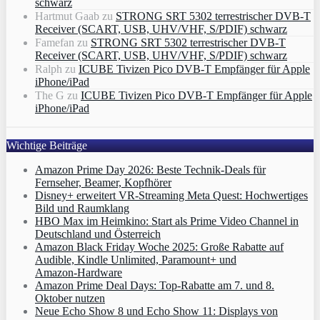
schwarz
Hartmut Gaab
zu
STRONG SRT 5302 terrestrischer DVB-T
Receiver (SCART, USB, UHV/VHF, S/PDIF) schwarz
Famefan
zu
STRONG SRT 5302 terrestrischer DVB-T
Receiver (SCART, USB, UHV/VHF, S/PDIF) schwarz
Ralph
zu
ICUBE Tivizen Pico DVB-T Empfänger für Apple
iPhone/iPad
The G
zu
ICUBE Tivizen Pico DVB-T Empfänger für Apple
iPhone/iPad
Wichtige Beiträge
Amazon Prime Day 2026: Beste Technik-Deals für
Fernseher, Beamer, Kopfhörer
Disney+ erweitert VR‑Streaming Meta Quest: Hochwertiges
Bild und Raumklang
HBO Max im Heimkino: Start als Prime Video Channel in
Deutschland und Österreich
Amazon Black Friday Woche 2025: Große Rabatte auf
Audible, Kindle Unlimited, Paramount+ und
Amazon‑Hardware
Amazon Prime Deal Days: Top-Rabatte am 7. und 8.
Oktober nutzen
Neue Echo Show 8 und Echo Show 11: Displays von