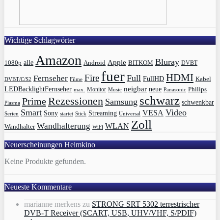
Wichtige Schlagwörter
Amazon
Bluray
Apple
1080p
alle
BITKOM
Android
DVBT
fuer
HDMI
Fire
Full
Fernseher
FullHD
Kabel
DVBT/C/S2
Filme
LEDBacklightFernseher
neigbar
neue
Philips
max.
Monitor
Music
Panasonic
schwarz
Rezessionen
Prime
Samsung
schwenkbar
Plasma
Smart
Video
VESA
Streaming
Sony
Serien
startet
Universal
Stick
Zoll
Wandhalterung
WLAN
Wandhalter
WiFi
Neuerscheinungen Heimkino
Keine Produkte gefunden.
Neueste Kommentare
marianne merkens
zu
STRONG SRT 5302 terrestrischer
DVB-T Receiver (SCART, USB, UHV/VHF, S/PDIF)