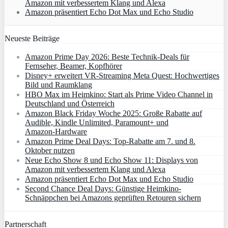
Amazon mit verbessertem Klang und Alexa
Amazon präsentiert Echo Dot Max und Echo Studio
Neueste Beiträge
Amazon Prime Day 2026: Beste Technik-Deals für
Fernseher, Beamer, Kopfhörer
Disney+ erweitert VR‑Streaming Meta Quest: Hochwertiges
Bild und Raumklang
HBO Max im Heimkino: Start als Prime Video Channel in
Deutschland und Österreich
Amazon Black Friday Woche 2025: Große Rabatte auf
Audible, Kindle Unlimited, Paramount+ und
Amazon‑Hardware
Amazon Prime Deal Days: Top-Rabatte am 7. und 8.
Oktober nutzen
Neue Echo Show 8 und Echo Show 11: Displays von
Amazon mit verbessertem Klang und Alexa
Amazon präsentiert Echo Dot Max und Echo Studio
Second Chance Deal Days: Günstige Heimkino-
Schnäppchen bei Amazons geprüften Retouren sichern
Partnerschaft