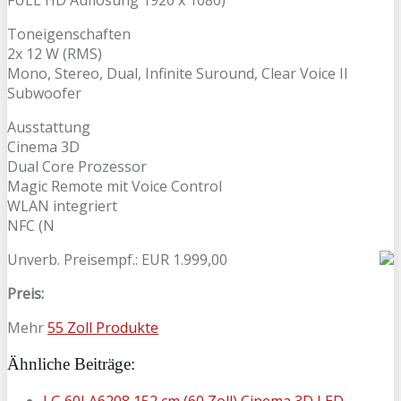
FULL HD Auflösung 1920 x 1080)
Toneigenschaften
2x 12 W (RMS)
Mono, Stereo, Dual, Infinite Suround, Clear Voice II
Subwoofer
Ausstattung
Cinema 3D
Dual Core Prozessor
Magic Remote mit Voice Control
WLAN integriert
NFC (N
Unverb. Preisempf.: EUR 1.999,00
Preis:
Mehr
55 Zoll Produkte
Ähnliche Beiträge:
LG 60LA6208 152 cm (60 Zoll) Cinema 3D LED-