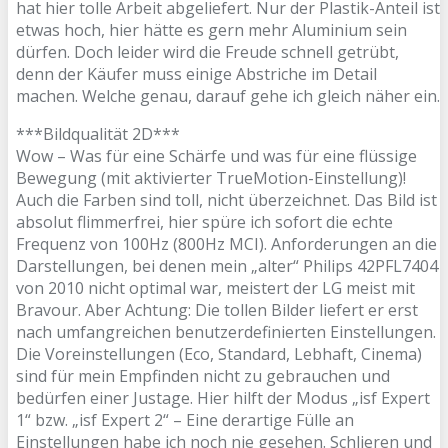
hat hier tolle Arbeit abgeliefert. Nur der Plastik-Anteil ist
etwas hoch, hier hätte es gern mehr Aluminium sein
dürfen. Doch leider wird die Freude schnell getrübt,
denn der Käufer muss einige Abstriche im Detail
machen. Welche genau, darauf gehe ich gleich näher ein.
***Bildqualität 2D***
Wow – Was für eine Schärfe und was für eine flüssige
Bewegung (mit aktivierter TrueMotion-Einstellung)!
Auch die Farben sind toll, nicht überzeichnet. Das Bild ist
absolut flimmerfrei, hier spüre ich sofort die echte
Frequenz von 100Hz (800Hz MCI). Anforderungen an die
Darstellungen, bei denen mein „alter“ Philips 42PFL7404
von 2010 nicht optimal war, meistert der LG meist mit
Bravour. Aber Achtung: Die tollen Bilder liefert er erst
nach umfangreichen benutzerdefinierten Einstellungen.
Die Voreinstellungen (Eco, Standard, Lebhaft, Cinema)
sind für mein Empfinden nicht zu gebrauchen und
bedürfen einer Justage. Hier hilft der Modus „isf Expert
1“ bzw. „isf Expert 2“ – Eine derartige Fülle an
Einstellungen habe ich noch nie gesehen. Schlieren und