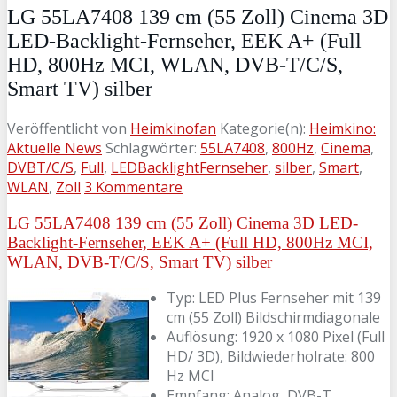
LG 55LA7408 139 cm (55 Zoll) Cinema 3D
LED-Backlight-Fernseher, EEK A+ (Full
HD, 800Hz MCI, WLAN, DVB-T/C/S,
Smart TV) silber
Veröffentlicht von
Heimkinofan
Kategorie(n):
Heimkino:
Aktuelle News
Schlagwörter:
55LA7408
,
800Hz
,
Cinema
,
DVBT/C/S
,
Full
,
LEDBacklightFernseher
,
silber
,
Smart
,
WLAN
,
Zoll
3 Kommentare
LG 55LA7408 139 cm (55 Zoll) Cinema 3D LED-
Backlight-Fernseher, EEK A+ (Full HD, 800Hz MCI,
WLAN, DVB-T/C/S, Smart TV) silber
Typ: LED Plus Fernseher mit 139
cm (55 Zoll) Bildschirmdiagonale
Auflösung: 1920 x 1080 Pixel (Full
HD/ 3D), Bildwiederholrate: 800
Hz MCI
Empfang: Analog, DVB-T