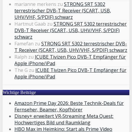
marianne merkens
zu
STRONG SRT 5302
terrestrischer DVB-T Receiver (SCART, USB,
UHV/VHF, S/PDIF) schwarz
Hartmut Gaab
zu
STRONG SRT 5302 terrestrischer
DVB-T Receiver (SCART, USB, UHV/VHF, S/PDIF)
schwarz
Famefan
zu
STRONG SRT 5302 terrestrischer DVB-
T Receiver (SCART, USB, UHV/VHF, S/PDIF) schwarz
Ralph
zu
ICUBE Tivizen Pico DVB-T Empfänger für
Apple iPhone/iPad
The G
zu
ICUBE Tivizen Pico DVB-T Empfänger für
Apple iPhone/iPad
Wichtige Beiträge
Amazon Prime Day 2026: Beste Technik-Deals für
Fernseher, Beamer, Kopfhörer
Disney+ erweitert VR‑Streaming Meta Quest:
Hochwertiges Bild und Raumklang
HBO Max im Heimkino: Start als Prime Video