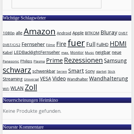
Wichtige Schlagwörter
Amazon
Bluray
Apple
1080p
alle
Android
BITKOM
DVBT
fuer
HDMI
Fire
Full
Fernseher
FullHD
DVBT/C/S2
Filme
neigbar
LEDBacklightFernseher
neue
Kabel
Monitor
max.
Music
Rezessionen
Prime
Samsung
Philips
Panasonic
Plasma
schwarz
Smart
schwenkbar
Sony
Serien
startet
Stick
Video
Wandhalterung
VESA
Streaming
Wandhalter
Universal
Zoll
WLAN
WiFi
Neuerscheinungen Heimkino
Keine Produkte gefunden.
Neueste Kommentare