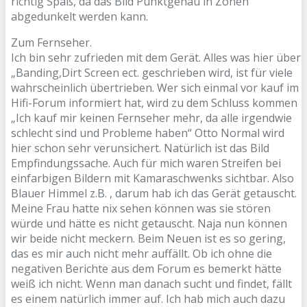
richtig Spaß, da das Bild Punktgenau in Zonen
abgedunkelt werden kann.
Zum Fernseher.
Ich bin sehr zufrieden mit dem Gerät. Alles was hier über
„Banding,Dirt Screen ect. geschrieben wird, ist für viele
wahrscheinlich übertrieben. Wer sich einmal vor kauf im
Hifi-Forum informiert hat, wird zu dem Schluss kommen
„Ich kauf mir keinen Fernseher mehr, da alle irgendwie
schlecht sind und Probleme haben“ Otto Normal wird
hier schon sehr verunsichert. Natürlich ist das Bild
Empfindungssache. Auch für mich waren Streifen bei
einfarbigen Bildern mit Kamaraschwenks sichtbar. Also
Blauer Himmel z.B. , darum hab ich das Gerät getauscht.
Meine Frau hatte nix sehen können was sie stören
würde und hätte es nicht getauscht. Naja nun können
wir beide nicht meckern. Beim Neuen ist es so gering,
das es mir auch nicht mehr auffällt. Ob ich ohne die
negativen Berichte aus dem Forum es bemerkt hätte
weiß ich nicht. Wenn man danach sucht und findet, fällt
es einem natürlich immer auf. Ich hab mich auch dazu