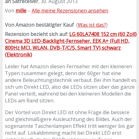
an Satreceiver
,
30. August 2013
Von
mille
–
Alle meine Rezensionen ansehen
Von Amazon bestätigter Kauf
(
Was ist das?
)
Rezension bezieht sich auf:
LG 60LA7408 152 cm (60 Zoll)
Cinema 3D LED-Backlight-Fernseher, EEK A+ (Full HD,
800Hz MCI, WLAN, DVB-T/C/S, Smart TV) schwarz
(Elektronik)
Leider hat Amazon diesen Fernseher mit den kleineren
Typen zusammen gelegt, denn der 60ger hat eine
andere Beleuchtungstechnik verbaut. Bei ihm handelt es
sich um Direkt LED, also die LEDs sitzen über das ganze
Panel verteilt, während bei den kleineren Modellen die
LEDs am Rand sitzen.
Der Vorteil von Direkt LED ist ohne Frage die bessere
und gleichmäßigere Ausleuchtung des Bildes. Auch der
sogenannte Taschenlampen Effekt tritt weniger bis gar
nicht auf. Lokaldimming macht bei Direkt LED erst