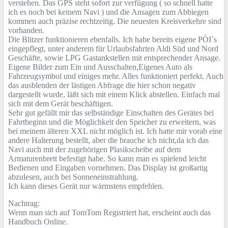
verstehen. Das GPS steht sofort zur verfügung ( so schnell hatte
ich es noch bei keinem Navi ) und die Ansagen zum Abbiegen
kommen auch präzise rechtzeitig. Die neuesten Kreisverkehre sind
vorhanden.
Die Blitzer funktionieren ebenfalls. Ich habe bereits eigene PÒI`s
eingepflegt, unter anderem für Urlaubsfahrten Aldi Süd und Nord
Geschäfte, sowie LPG Gastankstellen mit entsprechender Ansage.
Eigene Bilder zum Ein und Ausschalten,Eigenes Auto als
Fahrzeugsymbol und einiges mehr. Alles funktioniert perfekt. Auch
das ausblenden der lästigen Abfrage die hier schon negativ
dargestellt wurde, läßt sich mit einem Klick abstellen. Einfach mal
sich mit dem Gerät beschäftigen.
Sehr gut gefällt mir das selbständige Einschalten des Gerätes bei
Fahrtbeginn und die Möglichkeit den Speicher zu erweitern, was
bei meinem älteren XXL nicht möglich ist. Ich hatte mir vorab eine
andere Halterung bestellt, aber die brauche ich nicht,da ich das
Navi auch mit der zugehörigen Plasikscheibe auf dem
Armaturenbrett befestigt habe. So kann man es spielend leicht
Bedienen und Eingaben vornehmen. Das Display ist großartig
abzulesen, auch bei Sonneneinstrahlung.
Ich kann dieses Gerät nur wärmstens empfehlen.
Nachtrag:
Wenn man sich auf TomTom Registriert hat, erscheint auch das
Handbuch Online.