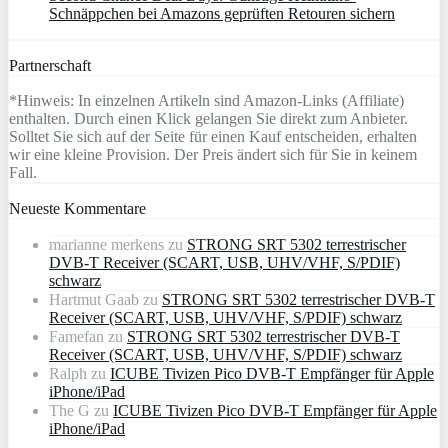
Schnäppchen bei Amazons geprüften Retouren sichern
Partnerschaft
*Hinweis: In einzelnen Artikeln sind Amazon-Links (Affiliate)
enthalten. Durch einen Klick gelangen Sie direkt zum Anbieter.
Solltet Sie sich auf der Seite für einen Kauf entscheiden, erhalten
wir eine kleine Provision. Der Preis ändert sich für Sie in keinem
Fall.
Neueste Kommentare
marianne merkens
zu
STRONG SRT 5302 terrestrischer
DVB-T Receiver (SCART, USB, UHV/VHF, S/PDIF)
schwarz
Hartmut Gaab
zu
STRONG SRT 5302 terrestrischer DVB-T
Receiver (SCART, USB, UHV/VHF, S/PDIF) schwarz
Famefan
zu
STRONG SRT 5302 terrestrischer DVB-T
Receiver (SCART, USB, UHV/VHF, S/PDIF) schwarz
Ralph
zu
ICUBE Tivizen Pico DVB-T Empfänger für Apple
iPhone/iPad
The G
zu
ICUBE Tivizen Pico DVB-T Empfänger für Apple
iPhone/iPad