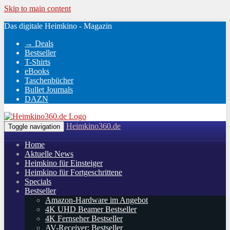
Skip to main content
Das digitale Heimkino - Magazin
→ Deals
Bestseller
T-Shirts
eBooks
Taschenbücher
Bullet Journals
DAZN
Heimkino360.de
Toggle navigation
Home
Aktuelle News
Heimkino für Einsteiger
Heimkino für Fortgeschrittene
Specials
Bestseller
Amazon-Hardware im Angebot
4K UHD Beamer Bestseller
4K Fernseher Bestseller
AV-Receiver: Bestseller