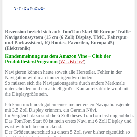
Rezension bezieht sich auf:
TomTom Start 60 Europe Traffic
Navigationssystem (15 cm (6 Zoll) Display, TMC, Fahrspur-
und Parkassistent, IQ Routes, Favoriten, Europa 45)
(Elektronik)
Kundenmeinung aus dem Amazon Vine – Club der
Produkttester-Programm
(
Was ist das?
)
Navigieren können heute soweit alle Hersteller, Fehler in der
Navigation wird man immer irgendwo finden.
So müssen sich die Navigationsgeräte durch andere Merkmale
unterscheiden und ein aktuell großer Kaufanreiz dürfte wohl mit
die Displaygröße sein.
Ich kann mich noch gut an eines meiner ersten Navigationsgeräte
mit 3,5 Zoll Display erinnern, ein Garmin Nüvi.
Im Vergleich dazu sind die 6 Zoll dieses TomTom fast unglaublich.
Das TomTom Start 60 ist mein erstes Navi mit 6 Zoll Display und
es ist wirklich beeindruckend.
Der Größenunterschied zu einem 5 Zoll (war bisher eigentlich so