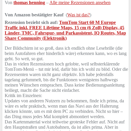
Von
thomas henning
–
Alle meine Rezensionen ansehen
Von Amazon bestätigter Kauf
(
Was ist das?
)
Rezension bezieht sich auf:
TomTom Start 60 M Europe
Traffic inkl. FREE Lifetime Maps, 15 cm (6 Zoll) Display, 45
Länder, TMC, Fahrspur- und Parkassistent, IQ Routes, Map
Share Community (Elektronik)
Der Bildschirm ist so groß, dass ich endlich ohne Lesebrille (die
beim Autofahren eher hinderlich wäre) erkennen kann, wo es lang
geht. So weit, so gut.
Das in vielen Rezensionen hoch gelobte, weil selbsterklärende
TomTom-Menü – tut mir leid, dafür bin ich wohl zu blöd. Oder die
Rezensenten waren nicht ganz objektiv. Ich habe jedenfalls
tagelang gefummelt, bis die Funktionen wenigstens halbwegs
meinen Wünschen entsprachen. Dass keine Bedienungsanleitung
beiliegt, macht die Sache nicht einfacher.
Kritik im Einzelnen:
Updates von anderen Nutzern zu bekommen, finde ich prima, da
wäre es sehr praktisch, wenn man das Navi aus der Halterung
klicken könnte, um es mit dem PC zu verbinden. Nicht so hier –
das Ding muss jedes Mal komplett abmontiert werden.
Das Kartenmaterial weist teilweise groteske Fehler auf. Nicht auf
den Hauptstraßen und Autobahnen, da ist alles prima. Aber in