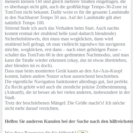
meinem kleinen Ort sind gleich mehrere Straßen eingetragen, die
es überhaupt nicht gibt, auch die großflächige Tempo-30-Zone ist
TomTom nicht bekannt. Dafür weist es für die gesamte Landstraße
in den Nachbarort Tempo 50 aus. Auf der Landstraße gilt aber
natürlich Tempo 100.
Störend finde ich auch das Verhalten beim Start. Auch nachts
kommt erstmal der strahlend helle (und dadurch blendende)
Sicherheitshinweis, den muss man wegklicken, dann wird
strahlend hell gefragt, ob man vielleicht irgendwo hin navigieren
möchte, wegklicken, erst dann – nach einer gehörigen Pause –
schaltet das TomTom 60 in den gedimmten Nachtmodus, und man
kann die Straße wieder erkennen (okay, das ist etwas übertrieben,
aber blenden tut es doch).
Dass man beim montierten Gerät kaum an den An-/Aus-Knopf
kommt, haben andere Nutzer schon ausreichend beschrieben.
Die eigentliche Navigation funktioniert allerdings gut, fast perfekt.
Zu Recht gelobt wird auch die ziemliche präzise Zeitbestimmung
(Ankunft), die ist besser als bei vielen anderen, insbesondere in der
Stadt.
Trotz der beschriebenen Mängel: Die Größe macht’s! Ich möche
nicht mehr darauf verzichten.
Helfen Sie anderen Kunden bei der Suche nach den hilfreichst
War diese Rezension für Sie hilfreich?