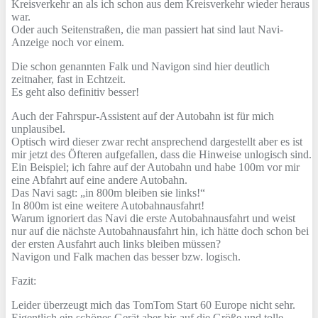
Kreisverkehr an als ich schon aus dem Kreisverkehr wieder heraus
war.
Oder auch Seitenstraßen, die man passiert hat sind laut Navi-
Anzeige noch vor einem.
Die schon genannten Falk und Navigon sind hier deutlich
zeitnaher, fast in Echtzeit.
Es geht also definitiv besser!
Auch der Fahrspur-Assistent auf der Autobahn ist für mich
unplausibel.
Optisch wird dieser zwar recht ansprechend dargestellt aber es ist
mir jetzt des Öfteren aufgefallen, dass die Hinweise unlogisch sind.
Ein Beispiel; ich fahre auf der Autobahn und habe 100m vor mir
eine Abfahrt auf eine andere Autobahn.
Das Navi sagt: „in 800m bleiben sie links!“
In 800m ist eine weitere Autobahnausfahrt!
Warum ignoriert das Navi die erste Autobahnausfahrt und weist
nur auf die nächste Autobahnausfahrt hin, ich hätte doch schon bei
der ersten Ausfahrt auch links bleiben müssen?
Navigon und Falk machen das besser bzw. logisch.
Fazit:
Leider überzeugt mich das TomTom Start 60 Europe nicht sehr.
Eigentlich ein schönes Gerät aber bis auf die Größe und tolle