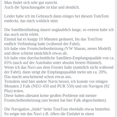
Man findet sich sehr gut zurecht.
Auch die Sprachausgabe ist klar und deutlich.
Leider habe ich im Gebrauch dann einiges bei diesem TomTom
entdeckt, das mich wirklich stört.
Die Satellitenfindung dauert unglaublich lange, so extrem habe ich
das noch nicht erlebt.
Einmal hat es knapp 10 Minuten gedauert, bis das TomTom
endlich Verbindung hatte (während der Fahrt).
Ich habe eine Frontscheibenheizung (VW Sharan, neues Modell)
und diese schirmt tatsächlich etwas ab.
Ich habe eine durchschnittliche Satelliten-Empfangsqualität von ca.
65% (auch auf der Autobahn unter absolut freiem Himmel).
Wenn ich das Navi aus dem Fenster halte (natürlich nicht während
der Fahrt), dann steigt die Empfangsqualität meist um ca. 20%.
Das macht anscheinend schon etwas aus.
Trotzdem sind hier andere Navis besser, ich konnte vor einigen
Monaten 2 Falk (NEO 450 und PUR 550) und ein Navigon (92
Plus) testen.
Diese hatten allesamt keine großen Probleme mit meiner
Frontscheibenheizung (am besten hat hier Falk abgeschnitten).
Die Navigation „hinkt“ beim TomTom ebenfalls etwas hinterher.
So zeigte mir das Navi z.B. öfters die Einfahrt in einen