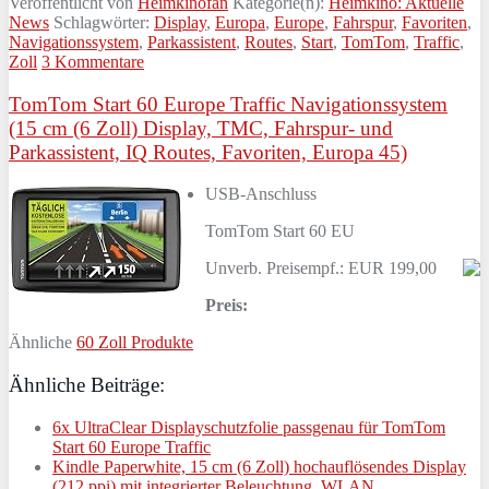
Veröffentlicht von
Heimkinofan
Kategorie(n):
Heimkino: Aktuelle
News
Schlagwörter:
Display
,
Europa
,
Europe
,
Fahrspur
,
Favoriten
,
Navigationssystem
,
Parkassistent
,
Routes
,
Start
,
TomTom
,
Traffic
,
Zoll
3 Kommentare
TomTom Start 60 Europe Traffic Navigationssystem
(15 cm (6 Zoll) Display, TMC, Fahrspur- und
Parkassistent, IQ Routes, Favoriten, Europa 45)
USB-Anschluss
TomTom Start 60 EU
Unverb. Preisempf.: EUR 199,00
Preis:
Ähnliche
60 Zoll Produkte
Ähnliche Beiträge:
6x UltraClear Displayschutzfolie passgenau für TomTom
Start 60 Europe Traffic
Kindle Paperwhite, 15 cm (6 Zoll) hochauflösendes Display
(212 ppi) mit integrierter Beleuchtung, WLAN