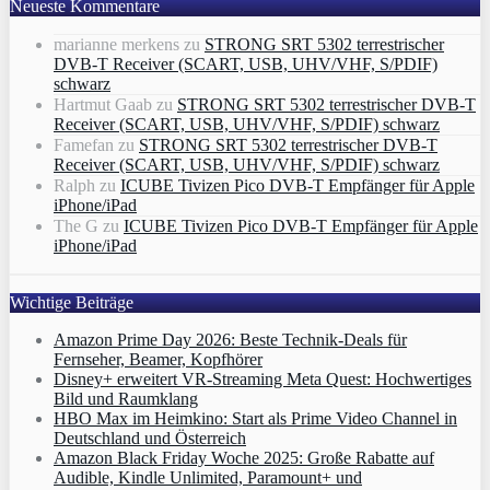
Neueste Kommentare
marianne merkens
zu
STRONG SRT 5302 terrestrischer
DVB-T Receiver (SCART, USB, UHV/VHF, S/PDIF)
schwarz
Hartmut Gaab
zu
STRONG SRT 5302 terrestrischer DVB-T
Receiver (SCART, USB, UHV/VHF, S/PDIF) schwarz
Famefan
zu
STRONG SRT 5302 terrestrischer DVB-T
Receiver (SCART, USB, UHV/VHF, S/PDIF) schwarz
Ralph
zu
ICUBE Tivizen Pico DVB-T Empfänger für Apple
iPhone/iPad
The G
zu
ICUBE Tivizen Pico DVB-T Empfänger für Apple
iPhone/iPad
Wichtige Beiträge
Amazon Prime Day 2026: Beste Technik-Deals für
Fernseher, Beamer, Kopfhörer
Disney+ erweitert VR‑Streaming Meta Quest: Hochwertiges
Bild und Raumklang
HBO Max im Heimkino: Start als Prime Video Channel in
Deutschland und Österreich
Amazon Black Friday Woche 2025: Große Rabatte auf
Audible, Kindle Unlimited, Paramount+ und