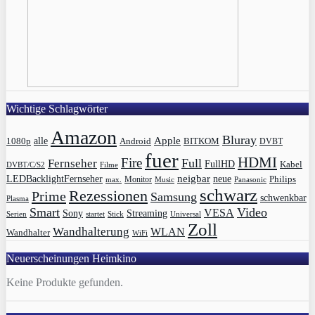
Wichtige Schlagwörter
Amazon
Bluray
Apple
1080p
alle
BITKOM
Android
DVBT
fuer
HDMI
Fire
Full
Fernseher
FullHD
Kabel
DVBT/C/S2
Filme
LEDBacklightFernseher
neigbar
neue
Philips
max.
Monitor
Music
Panasonic
schwarz
Rezessionen
Prime
Samsung
schwenkbar
Plasma
Smart
Video
VESA
Streaming
Sony
Serien
startet
Universal
Stick
Zoll
Wandhalterung
WLAN
Wandhalter
WiFi
Neuerscheinungen Heimkino
Keine Produkte gefunden.