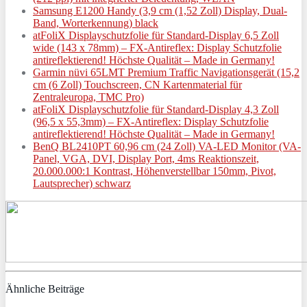
Samsung E1200 Handy (3,9 cm (1,52 Zoll) Display, Dual-
Band, Worterkennung) black
atFoliX Displayschutzfolie für Standard-Display 6,5 Zoll
wide (143 x 78mm) – FX-Antireflex: Display Schutzfolie
antireflektierend! Höchste Qualität – Made in Germany!
Garmin nüvi 65LMT Premium Traffic Navigationsgerät (15,2
cm (6 Zoll) Touchscreen, CN Kartenmaterial für
Zentraleuropa, TMC Pro)
atFoliX Displayschutzfolie für Standard-Display 4,3 Zoll
(96,5 x 55,3mm) – FX-Antireflex: Display Schutzfolie
antireflektierend! Höchste Qualität – Made in Germany!
BenQ BL2410PT 60,96 cm (24 Zoll) VA-LED Monitor (VA-
Panel, VGA, DVI, Display Port, 4ms Reaktionszeit,
20.000.000:1 Kontrast, Höhenverstellbar 150mm, Pivot,
Lautsprecher) schwarz
Ähnliche Beiträge